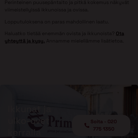
Perinteinen puusepäntaito ja pitkä kokemus näkyvät
viimeistellyissä ikkunoissa ja ovissa.
Lopputuloksena on paras mahdollinen laatu.
Haluatko tietää enemmän ovista ja ikkunoista?
Ota
yhteyttä ja kysy.
Annamme mielellämme lisätietoa.
Ikkunat ja
ulko-ovet
Soita - 020
775 1350
kerralla