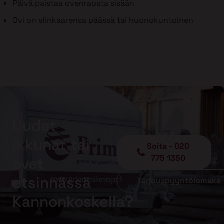
Päivä paistaa ovenraosta sisään
Ovi on elinkaarensa päässä tai huonokuntoinen
Uudet
ikkunat tai
Soita - 020
775 1350
ovet
etsinnässä
Tarjouspyyntölomake
Kannonkoskella?