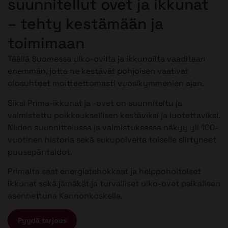
suunnitellut ovet ja ikkunat
– tehty kestämään ja
toimimaan
Täällä Suomessa ulko-ovilta ja ikkunoilta vaaditaan
enemmän, jotta ne kestävät pohjoisen vaativat
olosuhteet moitteettomasti vuosikymmenien ajan.
Siksi Prima-ikkunat ja -ovet on suunniteltu ja
valmistettu poikkeuksellisen kestäviksi ja luotettaviksi.
Niiden suunnittelussa ja valmistuksessa näkyy yli 100-
vuotinen historia sekä sukupolvelta toiselle siirtyneet
puusepäntaidot.
Primalta saat energiatehokkaat ja helppohoitoiset
ikkunat sekä jämäkät ja turvalliset ulko-ovet paikalleen
asennettuna Kannonkoskella.
Pyydä tarjous