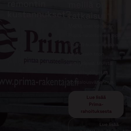
remontin
meillä on
kustannukset?
ratkaisu!
Meiltä saat edullisen
Prima-rahoituksen jopa
50 000 euroon saakka
tarjouksen teon
yhteydessä. Muista
lisäksi hyödyntää
kotitalousvähennys.
Lue lisää
Prima-
rahoituksesta
Lue lisää