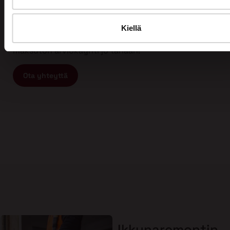
Tämän vuoksi myös asiakkaamme arvostavat meitä
ja ovat tyytyväisiä työhömme. Kun etsit
ammattitaitoista ja vastuullista ikkunaremontin tai
Kiellä
oviremontin tekijää, ota yhteyttä meihin ja varaa
maksuton arviokäynti jo tänään!
Ota yhteyttä
Ikkunaremontin