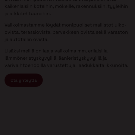
kaikenlaisiin koteihin, mökeille, rakennuksiin, tyyleihin
ja arkkitehtuureihin.
Valikoimastamme löydät monipuoliset mallistot ulko-
ovista, terassiovista, parvekkeen ovista sekä varaston
ja autotallin ovista.
Lisäksi meillä on laaja valikoima mm. erilaisilla
lämmöneristyskyvyillä, äänieristyskyvyillä ja
värivaihtoehdoilla varustettuja, laadukkaita ikkunoita.
Ota yhteyttä