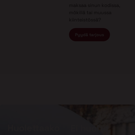
maksaa sinun kodissa,
mökillä tai muussa
kiinteistössä?
Pyydä tarjous
Huolettaako
Ei huolta,