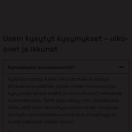
Usein kysytyt kysymykset – ulko-
ovet ja ikkunat
Kannattaako ikkunaremontti?
Kyllä kannattaa. Kaikki ikkunat tulevat joskus
elinkaarensa päähän, jolloin niiden toimivuus (eli
kyky pitää lämpö sisällä ja viime ulkona) heikkenee
huomattavasti. Tämä taas näkyy mm. lompakossa
siten, että talon lämmityskustannukset nousevat.
Ja myös asumismukavuus kärsii, kun kylmyys ja
tuulet pääsevät sisälle taloon.