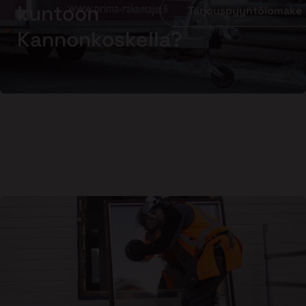
kuntoon
Tarjouspyyntölomake
Kannonkoskella?