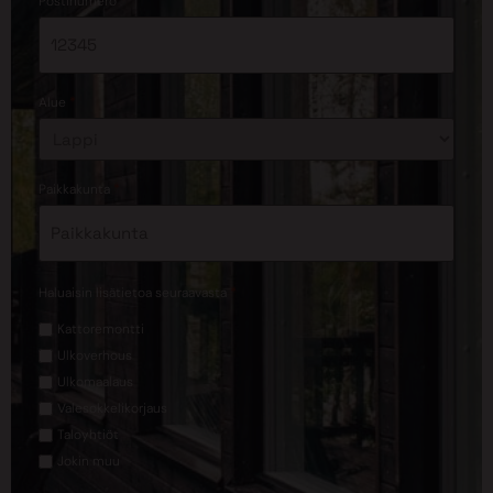
*
Postinumero
*
Alue
*
Paikkakunta
*
Haluaisin lisätietoa seuraavasta
Kattoremontti
Ulkoverhous
Ulkomaalaus
Valesokkelikorjaus
Taloyhtiöt
Jokin muu