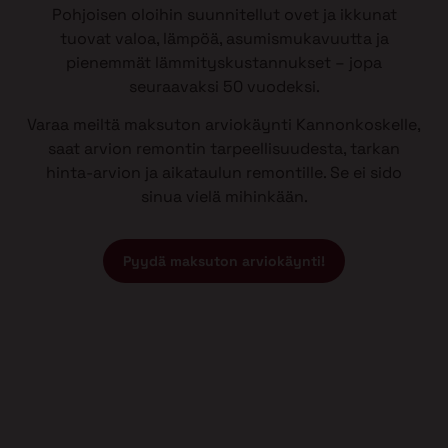
Pohjoisen oloihin suunnitellut ovet ja ikkunat
tuovat valoa, lämpöä, asumismukavuutta ja
pienemmät lämmityskustannukset – jopa
seuraavaksi 50 vuodeksi.
Varaa meiltä maksuton arviokäynti Kannonkoskelle,
saat arvion remontin tarpeellisuudesta, tarkan
hinta-arvion ja aikataulun remontille. Se ei sido
sinua vielä mihinkään.
Pyydä maksuton arviokäynti!