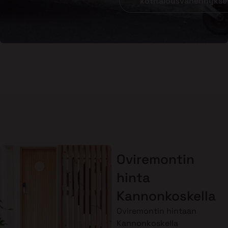
kotitalousvähennykse
Oviremontin
hinta
Kannonkoskella
Oviremontin hintaan
Kannonkoskella