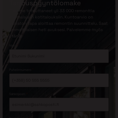
Tarjouspyyntölomake
Olemme toteuttaneet yli 33 000 remonttia
suomalaisiin kotitalouksiin. Kuntoarvio on
vaivaton tapa aloittaa remontin suunnittelu. Saat
ammattilaisen heti avuksesi. Palvelemme myös
etänä!
*
Nimi
*
Puhelinnumero
*
Sähköposti