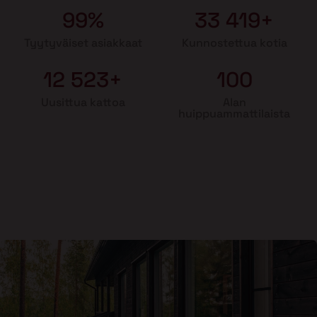
99%
33 419+
Tyytyväiset asiakkaat
Kunnostettua kotia
12 523+
100
Uusittua kattoa
Alan
huippuammattilaista