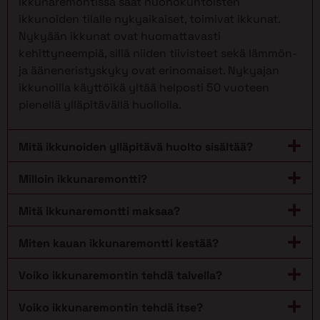
Ikkunaremontissa saat huonokuntoisten
ikkunoiden tilalle nykyaikaiset, toimivat ikkunat.
Nykyään ikkunat ovat huomattavasti
kehittyneempiä, sillä niiden tiivisteet sekä lämmön-
ja ääneneristyskyky ovat erinomaiset. Nykyajan
ikkunoilla käyttöikä yltää helposti 50 vuoteen
pienellä ylläpitävällä huollolla.
Mitä ikkunoiden ylläpitävä huolto sisältää?
Milloin ikkunaremontti?
Mitä ikkunaremontti maksaa?
Miten kauan ikkunaremontti kestää?
Voiko ikkunaremontin tehdä talvella?
Voiko ikkunaremontin tehdä itse?