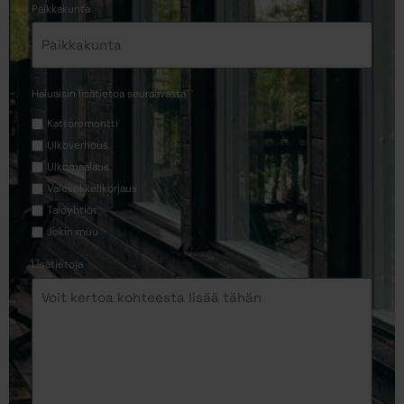
*
Paikkakunta
*
Haluaisin lisätietoa seuraavasta
Kattoremontti
Ulkoverhous
Ulkomaalaus
Valesokkelikorjaus
Taloyhtiöt
Jokin muu
Lisätietoja