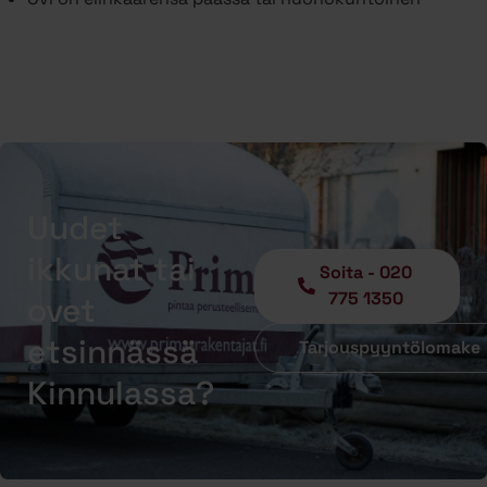
Uudet
ikkunat tai
Soita - 020
775 1350
ovet
etsinnässä
Tarjouspyyntölomake
Kinnulassa?