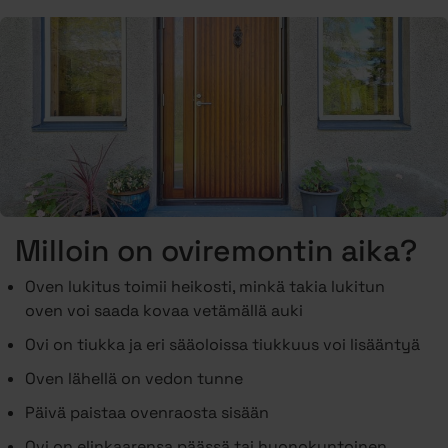
Milloin on oviremontin aika?
Oven lukitus toimii heikosti, minkä takia lukitun
oven voi saada kovaa vetämällä auki
Ovi on tiukka ja eri sääoloissa tiukkuus voi lisääntyä
Oven lähellä on vedon tunne
Päivä paistaa ovenraosta sisään
Ovi on elinkaarensa päässä tai huonokuntoinen