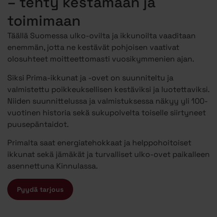
– tehty kestämään ja
toimimaan
Täällä Suomessa ulko-ovilta ja ikkunoilta vaaditaan
enemmän, jotta ne kestävät pohjoisen vaativat
olosuhteet moitteettomasti vuosikymmenien ajan.
Siksi Prima-ikkunat ja -ovet on suunniteltu ja
valmistettu poikkeuksellisen kestäviksi ja luotettaviksi.
Niiden suunnittelussa ja valmistuksessa näkyy yli 100-
vuotinen historia sekä sukupolvelta toiselle siirtyneet
puusepäntaidot.
Primalta saat energiatehokkaat ja helppohoitoiset
ikkunat sekä jämäkät ja turvalliset ulko-ovet paikalleen
asennettuna Kinnulassa.
Pyydä tarjous