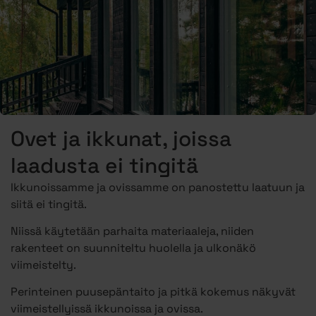
Ovet ja ikkunat, joissa
laadusta ei tingitä
Ikkunoissamme ja ovissamme on panostettu laatuun ja
siitä ei tingitä.
Niissä käytetään parhaita materiaaleja, niiden
rakenteet on suunniteltu huolella ja ulkonäkö
viimeistelty.
Perinteinen puusepäntaito ja pitkä kokemus näkyvät
viimeistellyissä ikkunoissa ja ovissa.