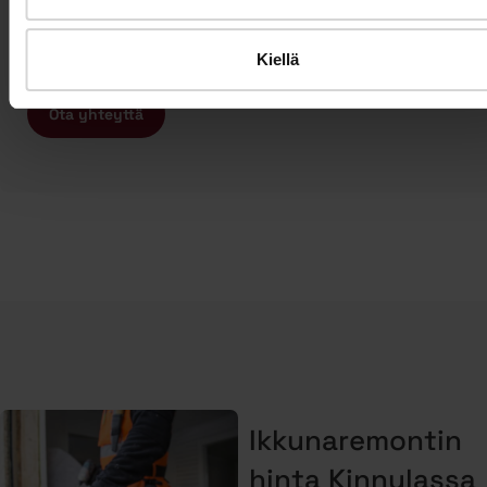
ammattitaitoista ja vastuullista ikkunaremontin tai
oviremontin tekijää, ota yhteyttä meihin ja varaa
maksuton arviokäynti jo tänään!
Kiellä
Ota yhteyttä
Ikkunaremontin
hinta Kinnulassa