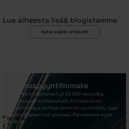
Lue aiheesta lisää blogistamme
Katso kaikki artikkelit
Tarjouspyyntölomake
Olemme toteuttaneet yli 33 000 remonttia
suomalaisiin kotitalouksiin. Kuntoarvio on
vaivaton tapa aloittaa remontin suunnittelu. Saat
ammattilaisen heti avuksesi. Palvelemme myös
etänä!