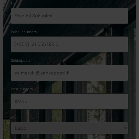
*
Nimi
*
Puhelinnumero
*
Sähköposti
*
Postinumero
*
Alue