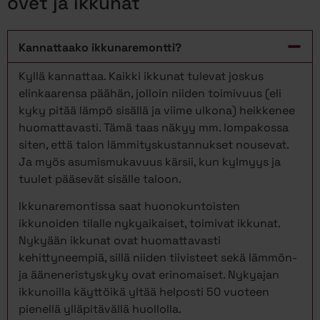
ovet ja ikkunat
Kannattaako ikkunaremontti?
Kyllä kannattaa. Kaikki ikkunat tulevat joskus
elinkaarensa päähän, jolloin niiden toimivuus (eli
kyky pitää lämpö sisällä ja viime ulkona) heikkenee
huomattavasti. Tämä taas näkyy mm. lompakossa
siten, että talon lämmityskustannukset nousevat.
Ja myös asumismukavuus kärsii, kun kylmyys ja
tuulet pääsevät sisälle taloon.
Ikkunaremontissa saat huonokuntoisten
ikkunoiden tilalle nykyaikaiset, toimivat ikkunat.
Nykyään ikkunat ovat huomattavasti
kehittyneempiä, sillä niiden tiivisteet sekä lämmön-
ja ääneneristyskyky ovat erinomaiset. Nykyajan
ikkunoilla käyttöikä yltää helposti 50 vuoteen
pienellä ylläpitävällä huollolla.