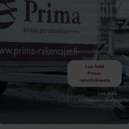
Prima-rahoituksen jopa
50 000 euroon saakka
tarjouksen teon
yhteydessä. Muista
lisäksi hyödyntää
kotitalousvähennys.
Lue lisää
Prima-
rahoituksesta
Lue lisää
kotitalousvähennykse