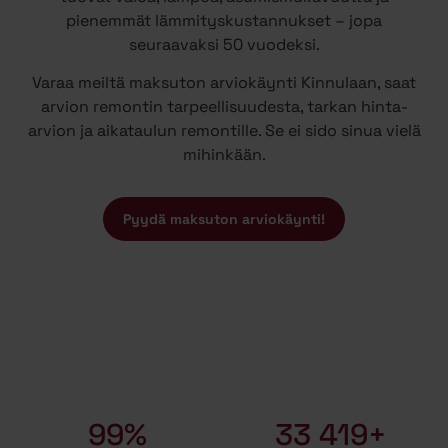
pienemmät lämmityskustannukset – jopa
seuraavaksi 50 vuodeksi.
Varaa meiltä maksuton arviokäynti Kinnulaan, saat
arvion remontin tarpeellisuudesta, tarkan hinta-
arvion ja aikataulun remontille. Se ei sido sinua vielä
mihinkään.
Pyydä maksuton arviokäynti!
99%
33 419+