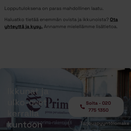
Lopputuloksena on paras mahdollinen laatu.
Haluatko tietää enemmän ovista ja ikkunoista?
Ota
yhteyttä ja kysy.
Annamme mielellämme lisätietoa.
Ikkunat ja
ulko-ovet
Soita - 020
775 1350
kerralla
kuntoon
Tarjouspyyntölomake