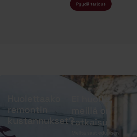
Pyydä tarjous
Huolettaako
Ei huolta,
remontin
meillä on
kustannukset?
ratkaisu!
Meiltä saat edullisen