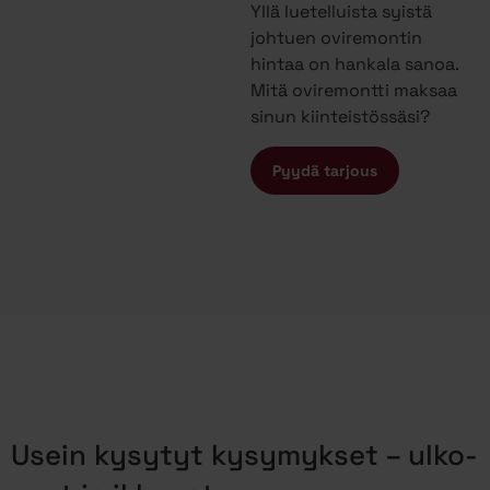
Yllä luetelluista syistä
johtuen oviremontin
hintaa on hankala sanoa.
Mitä oviremontti maksaa
sinun kiinteistössäsi?
Pyydä tarjous
Usein kysytyt kysymykset – ulko-