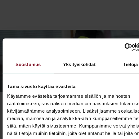
Suostumus
Yksityiskohdat
Tietoja
Tämä sivusto käyttää evästeitä
Käytämme evästeitä tarjoamamme sisällön ja mainosten
räätälöimiseen, sosiaalisen median ominaisuuksien tukemise
kävijämäärämme analysoimiseen. Lisäksi jaamme sosiaalis
median, mainosalan ja analytiikka-alan kumppaneillemme tie
Prima on kodin remonttien
siitä, miten käytät sivustoamme. Kumppanimme voivat yhdis
näitä tietoja muihin tietoihin, joita olet antanut heille tai joita o
rautainen ammattilainen