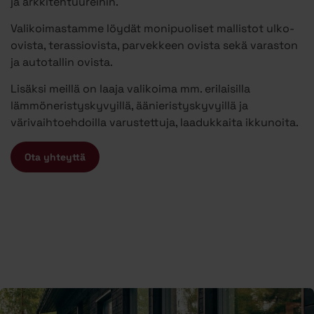
ja arkkitehtuureihin.
Valikoimastamme löydät monipuoliset mallistot ulko-
ovista, terassiovista, parvekkeen ovista sekä varaston
ja autotallin ovista.
Lisäksi meillä on laaja valikoima mm. erilaisilla
lämmöneristyskyvyillä, äänieristyskyvyillä ja
värivaihtoehdoilla varustettuja, laadukkaita ikkunoita.
Ota yhteyttä