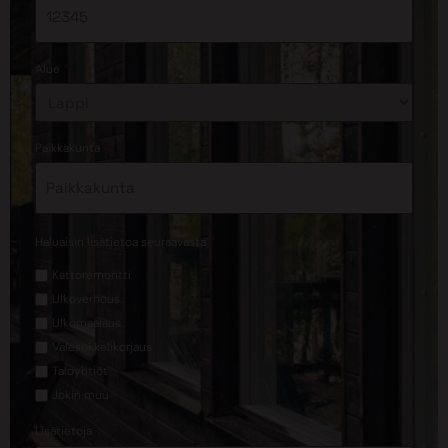
*
Alue
*
Paikkakunta
*
Haluaisin lisätietoa seuraavasta
Kattoremontti
Ulkoverhous
Ulkomaalaus
Valesokkelikorjaus
Taloyhtiöt
Jokin muu
Lisätietoja