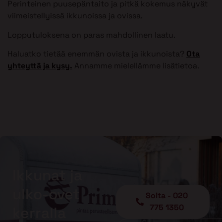
Perinteinen puusepäntaito ja pitkä kokemus näkyvät
viimeistellyissä ikkunoissa ja ovissa.
Lopputuloksena on paras mahdollinen laatu.
Haluatko tietää enemmän ovista ja ikkunoista?
Ota
yhteyttä ja kysy.
Annamme mielellämme lisätietoa.
Ikkunat ja
ulko-ovet
Soita - 020
775 1350
kerralla