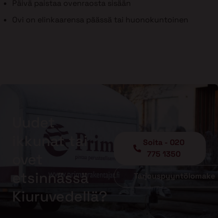
Päivä paistaa ovenraosta sisään
Ovi on elinkaarensa päässä tai huonokuntoinen
Uudet
ikkunat tai
Soita - 020
775 1350
ovet
etsinnässä
Tarjouspyyntölomake
Kiuruvedellä?