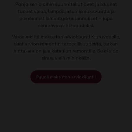
Pohjoisen oloihin suunnitellut ovet ja ikkunat
tuovat valoa, lämpöä, asumismukavuutta ja
pienemmät lämmityskustannukset – jopa
seuraavaksi 50 vuodeksi.
Varaa meiltä maksuton arviokäynti Kiuruvedelle,
saat arvion remontin tarpeellisuudesta, tarkan
hinta-arvion ja aikataulun remontille. Se ei sido
sinua vielä mihinkään.
Pyydä maksuton arviokäynti!