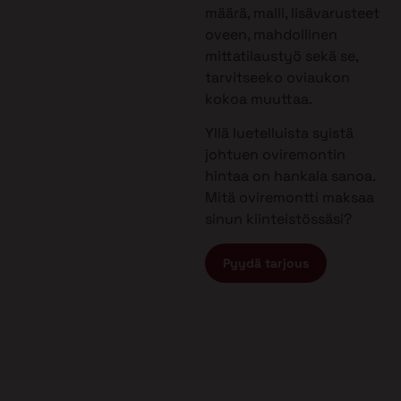
määrä, malli, lisävarusteet
oveen, mahdollinen
mittatilaustyö sekä se,
tarvitseeko oviaukon
kokoa muuttaa.
Yllä luetelluista syistä
johtuen oviremontin
hintaa on hankala sanoa.
Mitä oviremontti maksaa
sinun kiinteistössäsi?
Pyydä tarjous