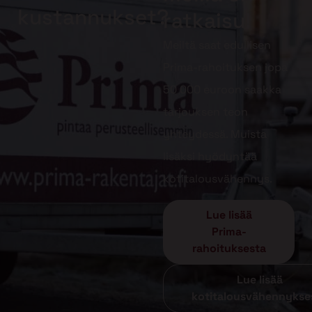
kustannukset?
ratkaisu!
Meiltä saat edullisen
Prima-rahoituksen jopa
50 000 euroon saakka
tarjouksen teon
yhteydessä. Muista
lisäksi hyödyntää
kotitalousvähennys.
Lue lisää
Prima-
rahoituksesta
Lue lisää
kotitalousvähennykse