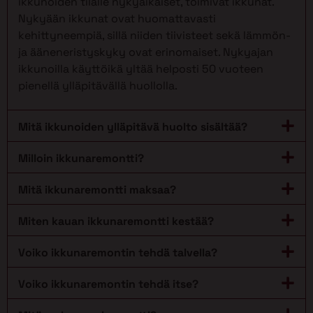
ikkunoiden tilalle nykyaikaiset, toimivat ikkunat.
Nykyään ikkunat ovat huomattavasti
kehittyneempiä, sillä niiden tiivisteet sekä lämmön-
ja ääneneristyskyky ovat erinomaiset. Nykyajan
ikkunoilla käyttöikä yltää helposti 50 vuoteen
pienellä ylläpitävällä huollolla.
Mitä ikkunoiden ylläpitävä huolto sisältää?
Milloin ikkunaremontti?
Mitä ikkunaremontti maksaa?
Miten kauan ikkunaremontti kestää?
Voiko ikkunaremontin tehdä talvella?
Voiko ikkunaremontin tehdä itse?