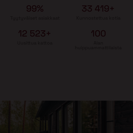
99%
33 419+
Tyytyväiset asiakkaat
Kunnostettua kotia
12 523+
100
Uusittua kattoa
Alan
huippuammattilaista