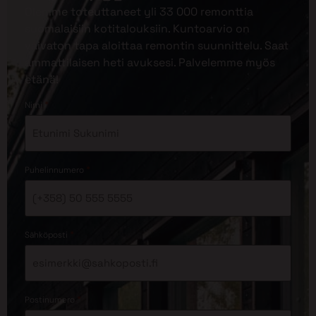
Olemme toteuttaneet yli 33 000 remonttia
suomalaisiin kotitalouksiin. Kuntoarvio on
vaivaton tapa aloittaa remontin suunnittelu. Saat
ammattilaisen heti avuksesi. Palvelemme myös
etänä!
*
Nimi
*
Puhelinnumero
*
Sähköposti
*
Postinumero