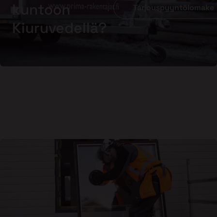
kuntoon
Tarjouspyyntölomake
Kiuruvedellä?