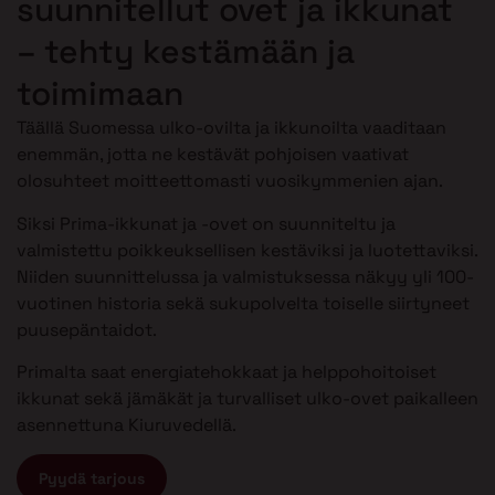
suunnitellut ovet ja ikkunat
– tehty kestämään ja
toimimaan
Täällä Suomessa ulko-ovilta ja ikkunoilta vaaditaan
enemmän, jotta ne kestävät pohjoisen vaativat
olosuhteet moitteettomasti vuosikymmenien ajan.
Siksi Prima-ikkunat ja -ovet on suunniteltu ja
valmistettu poikkeuksellisen kestäviksi ja luotettaviksi.
Niiden suunnittelussa ja valmistuksessa näkyy yli 100-
vuotinen historia sekä sukupolvelta toiselle siirtyneet
puusepäntaidot.
Primalta saat energiatehokkaat ja helppohoitoiset
ikkunat sekä jämäkät ja turvalliset ulko-ovet paikalleen
asennettuna Kiuruvedellä.
Pyydä tarjous