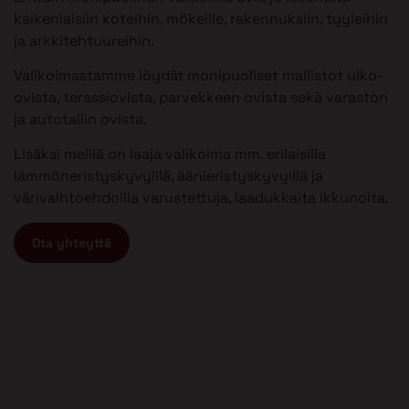
kaikenlaisiin koteihin, mökeille, rakennuksiin, tyyleihin
ja arkkitehtuureihin.
Valikoimastamme löydät monipuoliset mallistot ulko-
ovista, terassiovista, parvekkeen ovista sekä varaston
ja autotallin ovista.
Lisäksi meillä on laaja valikoima mm. erilaisilla
lämmöneristyskyvyillä, äänieristyskyvyillä ja
värivaihtoehdoilla varustettuja, laadukkaita ikkunoita.
Ota yhteyttä