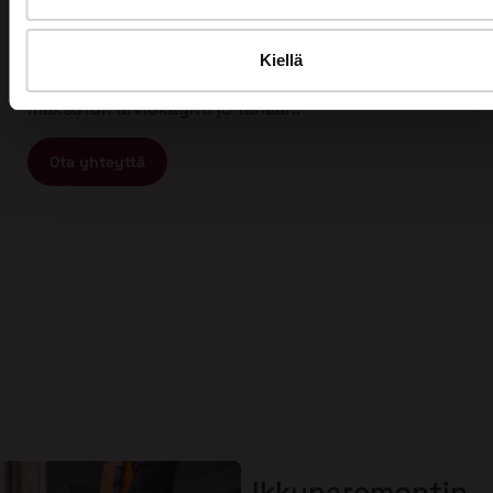
Tämän vuoksi myös asiakkaamme arvostavat meitä
ja ovat tyytyväisiä työhömme. Kun etsit
ammattitaitoista ja vastuullista ikkunaremontin tai
Kiellä
oviremontin tekijää, ota yhteyttä meihin ja varaa
maksuton arviokäynti jo tänään!
Ota yhteyttä
Ikkunaremontin