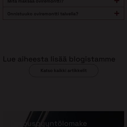
Mitä maksaa oviremontti?
Onnistuuko oviremontti talvella?
Lue aiheesta lisää blogistamme
Katso kaikki artikkelit
Tarjouspyyntölomake