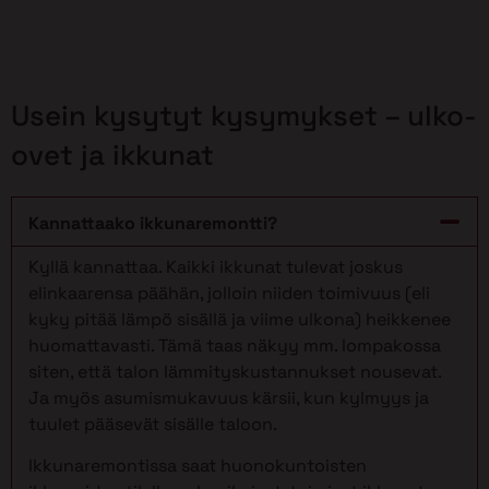
Usein kysytyt kysymykset – ulko-
ovet ja ikkunat
Kannattaako ikkunaremontti?
Kyllä kannattaa. Kaikki ikkunat tulevat joskus
elinkaarensa päähän, jolloin niiden toimivuus (eli
kyky pitää lämpö sisällä ja viime ulkona) heikkenee
huomattavasti. Tämä taas näkyy mm. lompakossa
siten, että talon lämmityskustannukset nousevat.
Ja myös asumismukavuus kärsii, kun kylmyys ja
tuulet pääsevät sisälle taloon.
Ikkunaremontissa saat huonokuntoisten