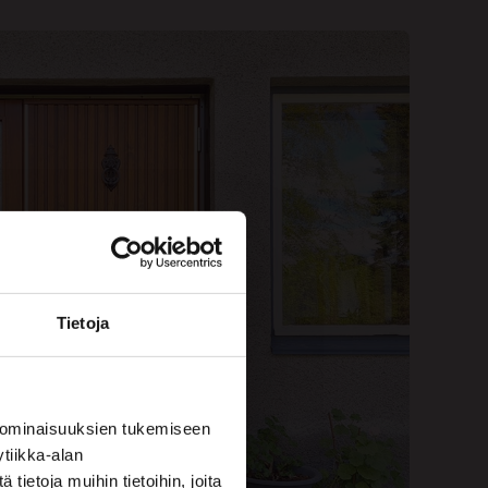
Tietoja
 ominaisuuksien tukemiseen
tiikka-alan
ietoja muihin tietoihin, joita