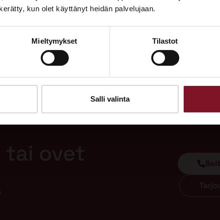
Tutustu palveluihimme esittelypisteellämme
n kerätty, kun olet käyttänyt heidän palvelujaan.
Lempäälän Asuntomessuilla 10.7.–9.8.2026.
Mieltymykset
Tilastot
Ota yhteyttä
Salli valinta
 tai ovet
Soi
Tarj
?