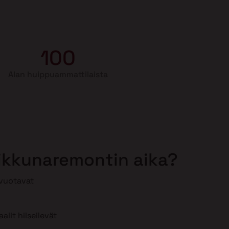
100
Alan huippuammattilaista
 ikkunaremontin aika?
 vuotavat
lit hilseilevät