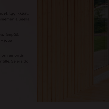
udet, tyylikkäät,
sniemen alueella
oa, lämpöä,
– jopa
vion remontin
ille. Se ei sido