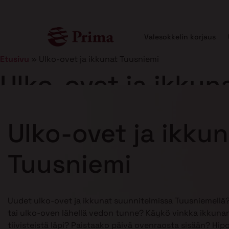
Valesokkelin korjaus
Etusivu
»
Ulko-ovet ja ikkunat Tuusniemi
Ulko-ovet ja ikkun
Julkaistu
21.1.2025
8 min lukuaika
Ulko-ovet ja ikku
Tuusniemi
Uudet ulko-ovet ja ikkunat suunnitelmissa Tuusniemellä
tai ulko-oven lähellä vedon tunne? Käykö vinkka ikkunan
tiivisteistä läpi? Paistaako päivä ovenraosta sisään? Hip