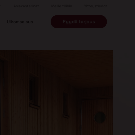
Asiakastarinat
Meille töihin
Yhteystiedot
Pyydä tarjous
Ulkomaalaus