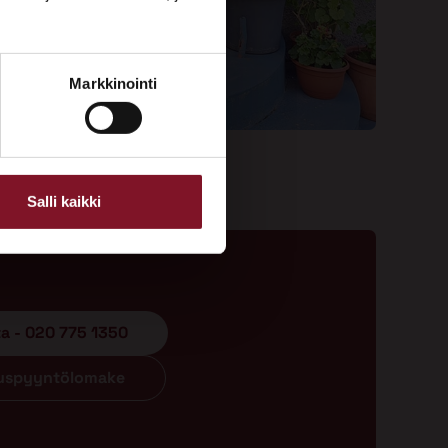
Markkinointi
Salli kaikki
ta - 020 775 1350
ouspyyntölomake