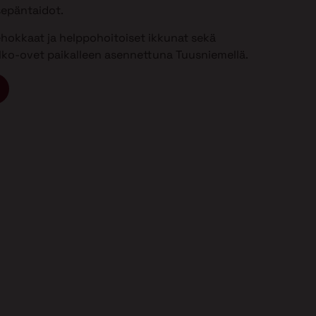
sepäntaidot.
ehokkaat ja helppohoitoiset ikkunat sekä
 ulko-ovet paikalleen asennettuna Tuusniemellä.