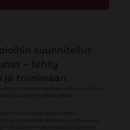
oloihin suunnitellut
kunat – tehty
 ja toimimaan
vilta ja ikkunoilta vaaditaan enemmän, jotta ne
tivat olosuhteet moitteettomasti
-ovet on suunniteltu ja valmistettu
iksi ja luotettaviksi. Niiden suunnittelussa ja
li 100-vuotinen historia sekä sukupolvelta