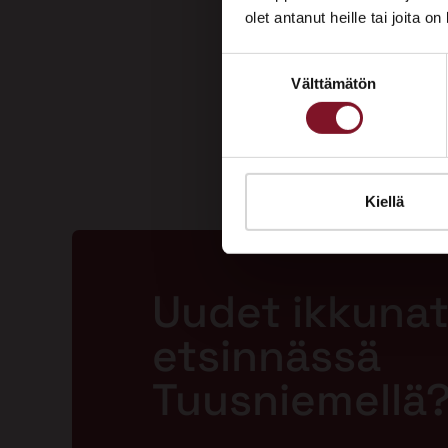
olet antanut heille tai joita o
Suostumuksen
Välttämätön
valinta
Kiellä
Uudet ikkunat
etsinnässä
Tuusniemellä