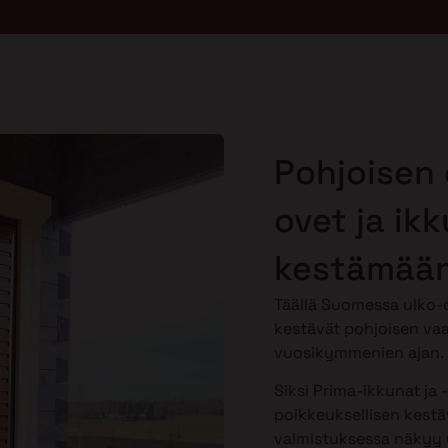
Pohjoisen 
ovet ja ik
kestämään
Täällä Suomessa ulko-o
kestävät pohjoisen vaa
vuosikymmenien ajan.
Siksi Prima-ikkunat ja 
poikkeuksellisen kestäv
valmistuksessa näkyy y