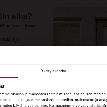
tin aika?
lukitun oven voi saada
i lisääntyä
toinen
Yksityiskohdat
×
ASUNTOMESSUT 2026 · LEMPÄÄLÄ
itä
Prima on mukana
mme sisällön ja mainosten räätälöimiseen, sosiaalisen median
Asuntomessuilla!
iseen. Lisäksi jaamme sosiaalisen median, mainosalan ja analy
, miten käytät sivustoamme. Kumppanimme voivat yhdistää näitä t