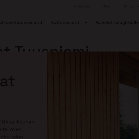
Rahoitus
Blogi
Prima
Ulkoverhousremontti
Kattoremontti
Palvelut taloyhtiölle
at Tuusniemi
nat
? Onko ikkunan
 tai oven
ooko talon