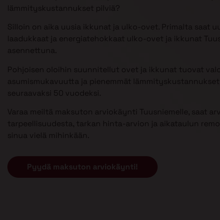
lämmityskustannukset pilviä?
Silloin on aika uusia ikkunat ja ulko-ovet. Primalta saat u
laadukkaat ja energiatehokkaat ulko-ovet ja ikkunat Tuu
asennettuna.
Pohjoisen oloihin suunnitellut ovet ja ikkunat tuovat val
asumismukavuutta ja pienemmät lämmityskustannukset 
seuraavaksi 50 vuodeksi.
Varaa meiltä maksuton arviokäynti Tuusniemelle, saat ar
tarpeellisuudesta, tarkan hinta-arvion ja aikataulun remont
sinua vielä mihinkään.
Pyydä maksuton arviokäynti!