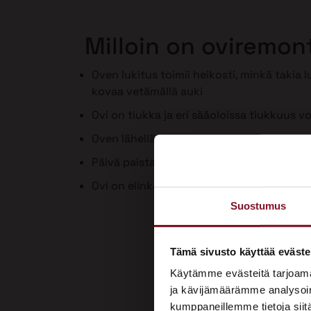
Milloin on oviremon
Oven lukitus toimii heikosti, minkä takia 
kovaa vetämällä auki
Ovi on tiukka ja eri sääoloissa tiukkuus vo
Oven lähellä on vedon tunne
Päivä paistaa ovenraosta sisään
Ovi on elinkaarensa päässä tai huonokun
Suostumus
Tämä sivusto käyttää eväste
Käytämme evästeitä tarjoama
ja kävijämäärämme analysoim
kumppaneillemme tietoja siitä