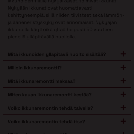
ikkunoiden tilalle nykyaikaiset, toimivat ikkunat.
Nykyään ikkunat ovat huomattavasti
kehittyneempiä, sillä niiden tiivisteet sekä lämmön-
ja ääneneristyskyky ovat erinomaiset. Nykyajan
ikkunoilla käyttöikä yltää helposti 50 vuoteen
pienellä ylläpitävällä huollolla.
Mitä ikkunoiden ylläpitävä huolto sisältää?
Milloin ikkunaremontti?
Mitä ikkunaremontti maksaa?
Miten kauan ikkunaremontti kestää?
Voiko ikkunaremontin tehdä talvella?
Voiko ikkunaremontin tehdä itse?