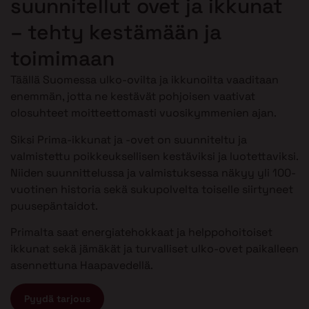
suunnitellut ovet ja ikkunat
– tehty kestämään ja
toimimaan
Täällä Suomessa ulko-ovilta ja ikkunoilta vaaditaan
enemmän, jotta ne kestävät pohjoisen vaativat
olosuhteet moitteettomasti vuosikymmenien ajan.
Siksi Prima-ikkunat ja -ovet on suunniteltu ja
valmistettu poikkeuksellisen kestäviksi ja luotettaviksi.
Niiden suunnittelussa ja valmistuksessa näkyy yli 100-
vuotinen historia sekä sukupolvelta toiselle siirtyneet
puusepäntaidot.
Primalta saat energiatehokkaat ja helppohoitoiset
ikkunat sekä jämäkät ja turvalliset ulko-ovet paikalleen
asennettuna Haapavedellä.
Pyydä tarjous