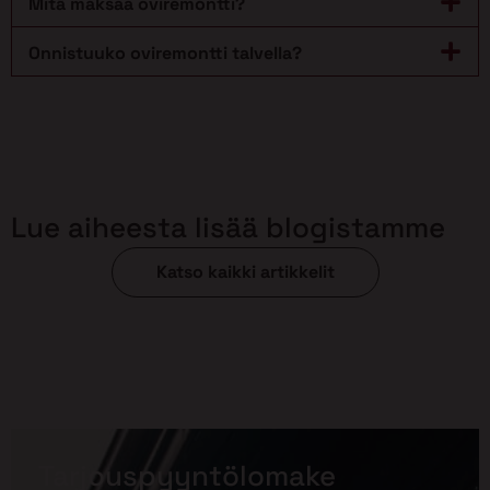
Mitä maksaa oviremontti?
Onnistuuko oviremontti talvella?
Lue aiheesta lisää blogistamme
Katso kaikki artikkelit
Tarjouspyyntölomake