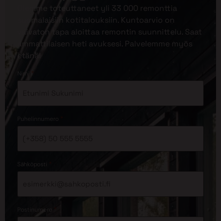
Olemme toteuttaneet yli 33 000 remonttia
suomalaisiin kotitalouksiin. Kuntoarvio on
vaivaton tapa aloittaa remontin suunnittelu. Saat
ammattilaisen heti avuksesi. Palvelemme myös
etänä!
*
Nimi
*
Puhelinnumero
*
Sähköposti
*
Postinumero