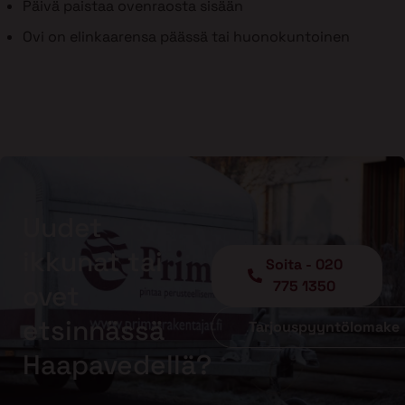
Päivä paistaa ovenraosta sisään
Ovi on elinkaarensa päässä tai huonokuntoinen
Uudet
ikkunat tai
Soita - 020
775 1350
ovet
etsinnässä
Tarjouspyyntölomake
Haapavedellä?