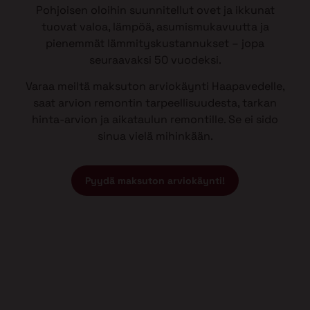
Pohjoisen oloihin suunnitellut ovet ja ikkunat
tuovat valoa, lämpöä, asumismukavuutta ja
pienemmät lämmityskustannukset – jopa
seuraavaksi 50 vuodeksi.
Varaa meiltä maksuton arviokäynti Haapavedelle,
saat arvion remontin tarpeellisuudesta, tarkan
hinta-arvion ja aikataulun remontille. Se ei sido
sinua vielä mihinkään.
Pyydä maksuton arviokäynti!