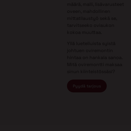
määrä, malli, lisävarusteet
oveen, mahdollinen
mittatilaustyö sekä se,
tarvitseeko oviaukon
kokoa muuttaa.
Yllä luetelluista syistä
johtuen oviremontin
hintaa on hankala sanoa.
Mitä oviremontti maksaa
sinun kiinteistössäsi?
Pyydä tarjous