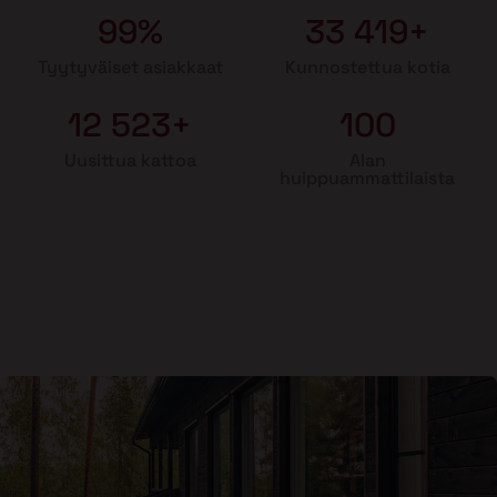
99%
33 419+
Tyytyväiset asiakkaat
Kunnostettua kotia
12 523+
100
Uusittua kattoa
Alan
huippuammattilaista