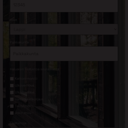
*
Alue
*
Paikkakunta
*
Haluaisin lisätietoa seuraavasta
Kattoremontti
Ulkoverhous
Ulkomaalaus
Valesokkelikorjaus
Taloyhtiöt
Jokin muu
Lisätietoja