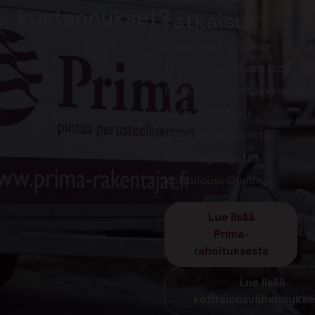
kustannukset?
ratkaisu!
Meiltä saat edullisen
Prima-rahoituksen jopa
50 000 euroon saakka
tarjouksen teon
yhteydessä. Muista
lisäksi hyödyntää
kotitalousvähennys.
Lue lisää
Prima-
rahoituksesta
Lue lisää
kotitalousvähennykse