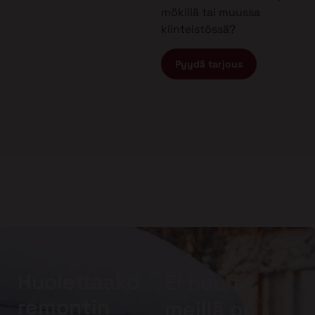
mökillä tai muussa
kiinteistössä?
Pyydä tarjous
Huolettaako
Ei huolta,
remontin
meillä on