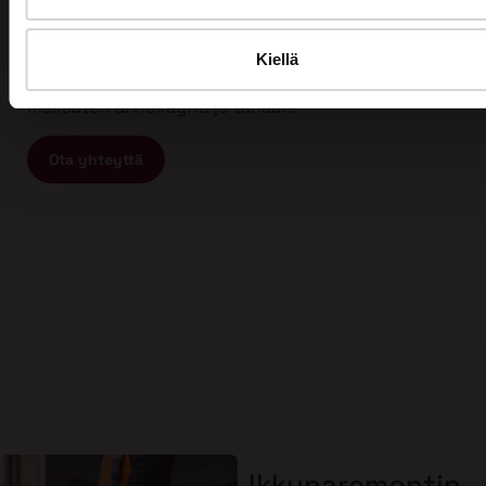
Tämän vuoksi myös asiakkaamme arvostavat meitä
ja ovat tyytyväisiä työhömme. Kun etsit
ammattitaitoista ja vastuullista ikkunaremontin tai
Kiellä
oviremontin tekijää, ota yhteyttä meihin ja varaa
maksuton arviokäynti jo tänään!
Ota yhteyttä
Ikkunaremontin