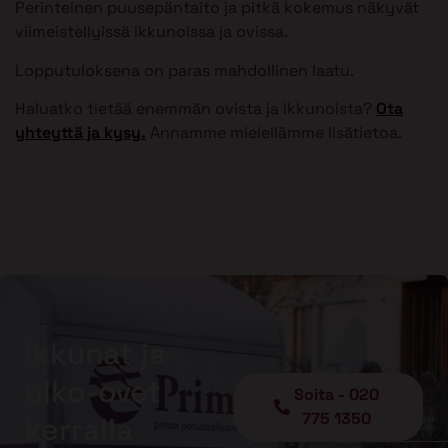
Perinteinen puusepäntaito ja pitkä kokemus näkyvät
viimeistellyissä ikkunoissa ja ovissa.
Lopputuloksena on paras mahdollinen laatu.
Haluatko tietää enemmän ovista ja ikkunoista?
Ota
yhteyttä ja kysy.
Annamme mielellämme lisätietoa.
Ikkunat ja
ulko-ovet
Soita - 020
775 1350
kerralla