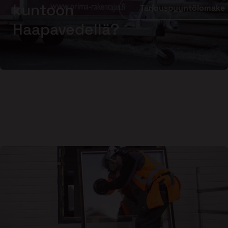
kuntoon
Tarjouspyyntölomake
Haapavedellä?