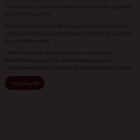
kaikenlaisiin koteihin, mökeille, rakennuksiin, tyyleihin
ja arkkitehtuureihin.
Valikoimastamme löydät monipuoliset mallistot ulko-
ovista, terassiovista, parvekkeen ovista sekä varaston
ja autotallin ovista.
Lisäksi meillä on laaja valikoima mm. erilaisilla
lämmöneristyskyvyillä, äänieristyskyvyillä ja
värivaihtoehdoilla varustettuja, laadukkaita ikkunoita.
Ota yhteyttä