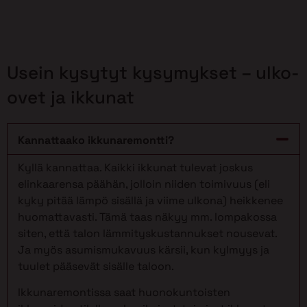
Usein kysytyt kysymykset – ulko-
ovet ja ikkunat
Kannattaako ikkunaremontti?
Kyllä kannattaa. Kaikki ikkunat tulevat joskus
elinkaarensa päähän, jolloin niiden toimivuus (eli
kyky pitää lämpö sisällä ja viime ulkona) heikkenee
huomattavasti. Tämä taas näkyy mm. lompakossa
siten, että talon lämmityskustannukset nousevat.
Ja myös asumismukavuus kärsii, kun kylmyys ja
tuulet pääsevät sisälle taloon.
Ikkunaremontissa saat huonokuntoisten