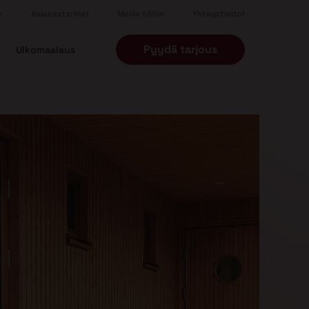
Asiakastarinat
Meille töihin
Yhteystiedot
Pyydä tarjous
Ulkomaalaus