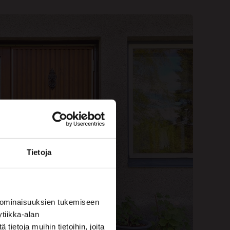
Tietoja
 ominaisuuksien tukemiseen
tiikka-alan
ietoja muihin tietoihin, joita