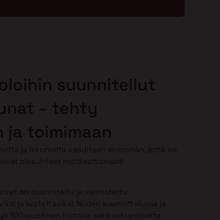
oloihin suunnitellut
kunat – tehty
 ja toimimaan
vilta ja ikkunoilta vaaditaan enemmän, jotta ne
tivat olosuhteet moitteettomasti
-ovet on suunniteltu ja valmistettu
iksi ja luotettaviksi. Niiden suunnittelussa ja
li 100-vuotinen historia sekä sukupolvelta