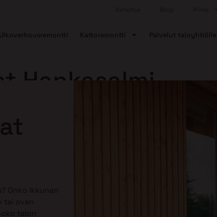
Rahoitus
Blogi
Prima
Ulkoverhousremontti
Kattoremontti
Palvelut taloyhtiölle
at Hankasalmi
nat
la? Onko ikkunan
 tai oven
ooko talon