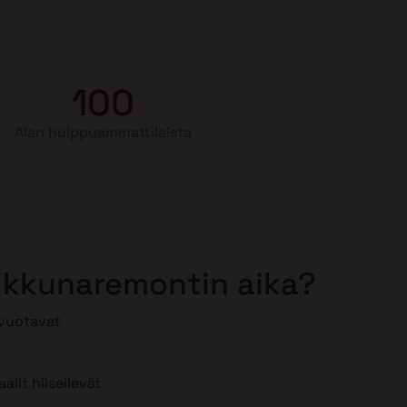
100
Alan huippuammattilaista
 ikkunaremontin aika?
 vuotavat
lit hilseilevät