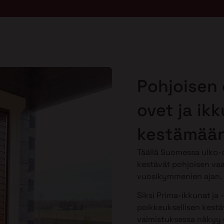
Pohjoisen 
ovet ja ik
kestämään
Täällä Suomessa ulko-o
kestävät pohjoisen vaa
vuosikymmenien ajan.
Siksi Prima-ikkunat ja 
poikkeuksellisen kestäv
valmistuksessa näkyy y