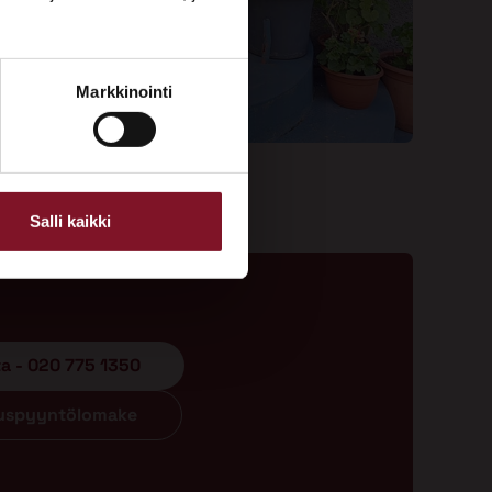
Markkinointi
Salli kaikki
ta - 020 775 1350
ouspyyntölomake