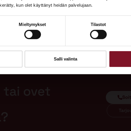
Tutustu palveluihimme esittelypisteellämme
n kerätty, kun olet käyttänyt heidän palvelujaan.
Lempäälän Asuntomessuilla 10.7.–9.8.2026.
Mieltymykset
Tilastot
Ota yhteyttä
Salli valinta
 tai ovet
Soi
Tarj
a?