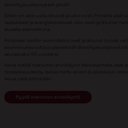
lämmityskustannukset pilviä?
Silloin on aika uusia ikkunat ja ulko-ovet. Primalta saat u
laadukkaat ja energiatehokkaat ulko-ovet ja ikkunat Ha
alueella asennettuna.
Pohjoisen oloihin suunnitellut ovet ja ikkunat tuovat val
asumismukavuutta ja pienemmät lämmityskustannukset 
seuraavaksi 50 vuodeksi.
Varaa meiltä maksuton arviokäynti Hankasalmelle, saat a
tarpeellisuudesta, tarkan hinta-arvion ja aikataulun remont
sinua vielä mihinkään.
Pyydä maksuton arviokäynti!