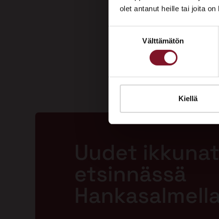
olet antanut heille tai joita o
Suostumuksen
Välttämätön
valinta
Kiellä
Uudet ikkunat
etsinnässä
Hankasalmell