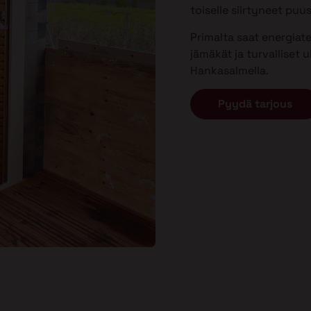
toiselle siirtyneet puu
Primalta saat energiat
jämäkät ja turvalliset
Hankasalmella.
Pyydä tarjous