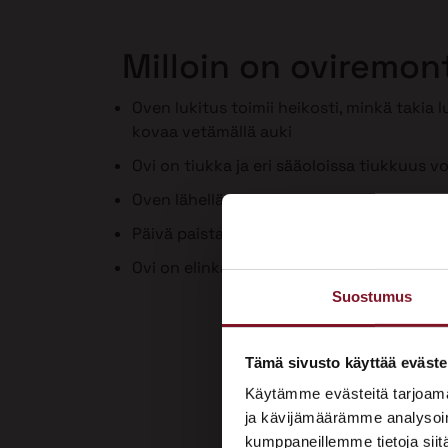
Milloin on oviremon
Oven lukitus toimii heikosti, minkä takia 
kovaa vetämällä auki
Ovi on tiukka ja eri sääoloissa tiukkuus vo
Oven lähellä on vedon tunne
Päivä paistaa ovenraosta sisään
Ovi on elinkaarensa päässä tai huonokun
Suostumus
Tämä sivusto käyttää eväste
Käytämme evästeitä tarjoama
ja kävijämäärämme analysoim
kumppaneillemme tietoja siitä