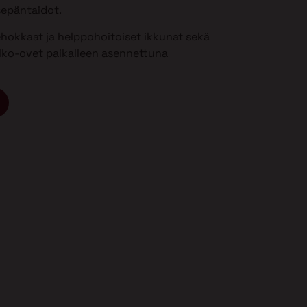
sepäntaidot.
ehokkaat ja helppohoitoiset ikkunat sekä
 ulko-ovet paikalleen asennettuna