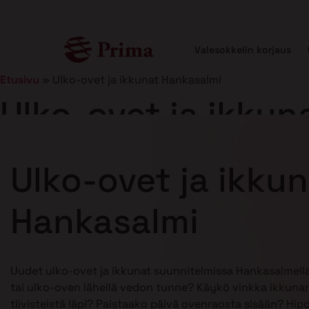
Valesokkelin korjaus
Etusivu
»
Ulko-ovet ja ikkunat Hankasalmi
Ulko-ovet ja ikkun
Julkaistu
21.1.2025
8 min lukuaika
Ulko-ovet ja ikku
Hankasalmi
Uudet ulko-ovet ja ikkunat suunnitelmissa Hankasalmel
tai ulko-oven lähellä vedon tunne? Käykö vinkka ikkunan
tiivisteistä läpi? Paistaako päivä ovenraosta sisään? Hip