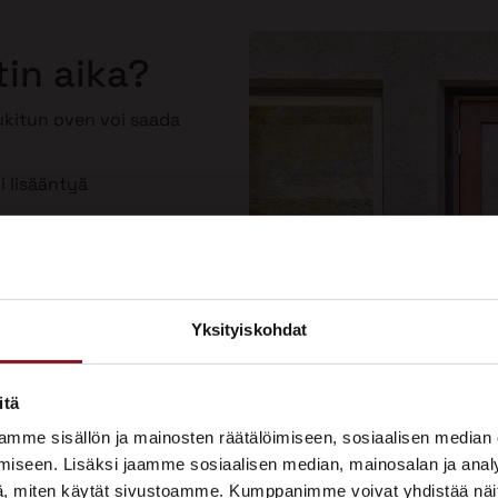
tin aika?
lukitun oven voi saada
i lisääntyä
toinen
Yksityiskohdat
×
ASUNTOMESSUT 2026 · LEMPÄÄLÄ
itä
Prima on mukana
mme sisällön ja mainosten räätälöimiseen, sosiaalisen median
Asuntomessuilla!
iseen. Lisäksi jaamme sosiaalisen median, mainosalan ja analy
, miten käytät sivustoamme. Kumppanimme voivat yhdistää näitä t