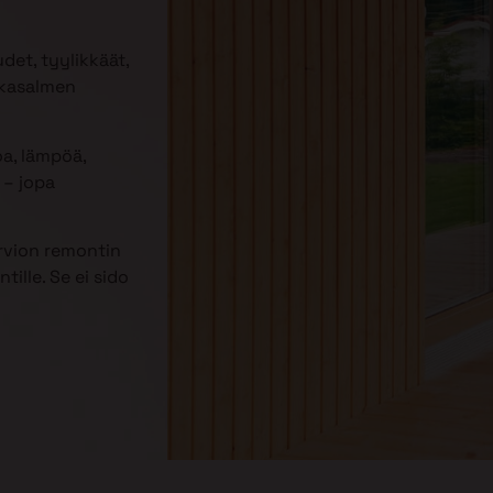
udet, tyylikkäät,
nkasalmen
oa, lämpöä,
– jopa
rvion remontin
ille. Se ei sido