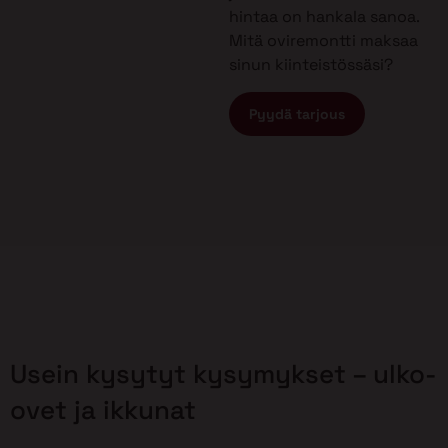
hintaa on hankala sanoa.
Mitä oviremontti maksaa
sinun kiinteistössäsi?
Pyydä tarjous
Usein kysytyt kysymykset – ulko-
ovet ja ikkunat