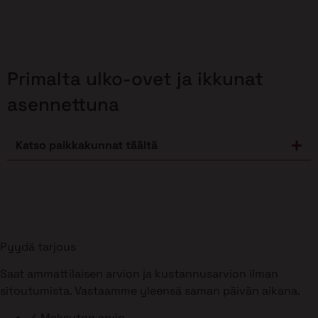
Primalta ulko-ovet ja ikkunat
asennettuna
Katso paikkakunnat täältä
Pyydä tarjous
Saat ammattilaisen arvion ja kustannusarvion ilman
sitoutumista. Vastaamme yleensä saman päivän aikana.
✓
Maksuton arvio