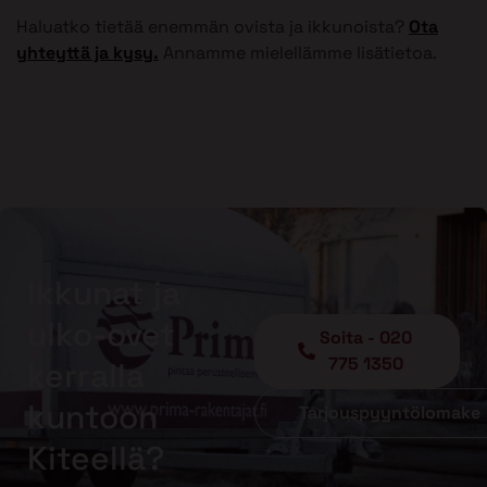
Haluatko tietää enemmän ovista ja ikkunoista?
Ota
yhteyttä ja kysy.
Annamme mielellämme lisätietoa.
Ikkunat ja
ulko-ovet
Soita - 020
775 1350
kerralla
kuntoon
Tarjouspyyntölomake
Kiteellä?