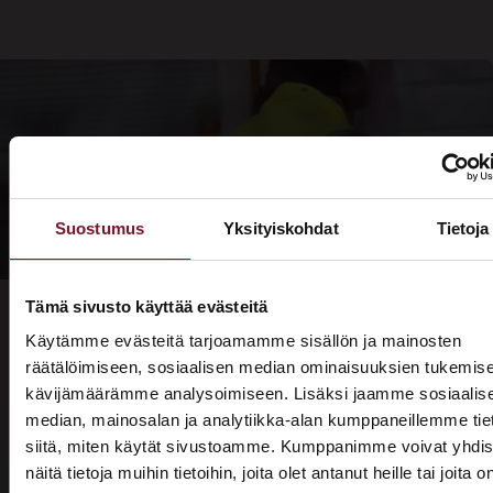
Suostumus
Yksityiskohdat
Tietoja
Tämä sivusto käyttää evästeitä
Käytämme evästeitä tarjoamamme sisällön ja mainosten
räätälöimiseen, sosiaalisen median ominaisuuksien tukemise
kävijämäärämme analysoimiseen. Lisäksi jaamme sosiaalis
Prima on kodin remonttien
median, mainosalan ja analytiikka-alan kumppaneillemme tie
rautainen ammattilainen
siitä, miten käytät sivustoamme. Kumppanimme voivat yhdis
näitä tietoja muihin tietoihin, joita olet antanut heille tai joita o
Olemme kunnostaneet suomalaisia koteja yli 30