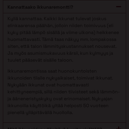
Kannattaako ikkunaremontti?
Kyllä kannattaa. Kaikki ikkunat tulevat joskus
elinkaarensa päähän, jolloin niiden toimivuus (eli
kyky pitää lämpö sisällä ja viime ulkona) heikkenee
huomattavasti. Tämä taas näkyy mm. lompakossa
siten, että talon lämmityskustannukset nousevat.
Ja myös asumismukavuus kärsii, kun kylmyys ja
tuulet pääsevät sisälle taloon.
Ikkunaremontissa saat huonokuntoisten
ikkunoiden tilalle nykyaikaiset, toimivat ikkunat.
Nykyään ikkunat ovat huomattavasti
kehittyneempiä, sillä niiden tiivisteet sekä lämmön-
ja ääneneristyskyky ovat erinomaiset. Nykyajan
ikkunoilla käyttöikä yltää helposti 50 vuoteen
pienellä ylläpitävällä huollolla.