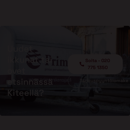
Uudet
ikkunat tai
Soita - 020
775 1350
ovet
etsinnässä
Tarjouspyyntölomake
Kiteellä?