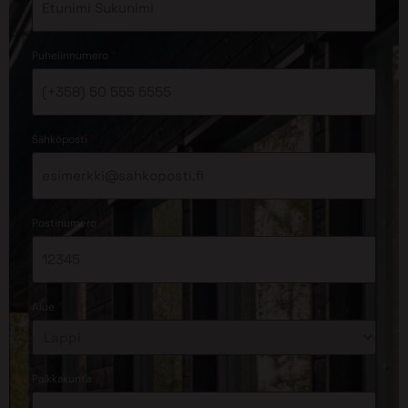
*
Puhelinnumero
*
Sähköposti
*
Postinumero
*
Alue
*
Paikkakunta