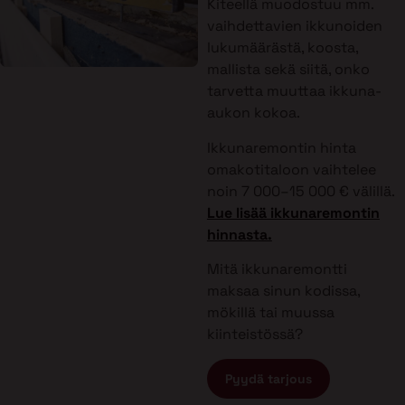
Kiteellä muodostuu mm.
vaihdettavien ikkunoiden
lukumäärästä, koosta,
mallista sekä siitä, onko
tarvetta muuttaa ikkuna-
aukon kokoa.
Ikkunaremontin hinta
omakotitaloon vaihtelee
noin 7 000–15 000 € välillä.
Lue lisää ikkunaremontin
hinnasta.
Mitä ikkunaremontti
maksaa sinun kodissa,
mökillä tai muussa
kiinteistössä?
Pyydä tarjous