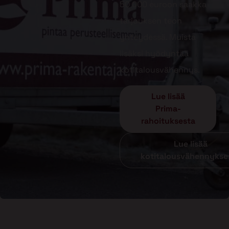
50 000 euroon saakka
tarjouksen teon
yhteydessä. Muista
lisäksi hyödyntää
kotitalousvähennys.
Lue lisää
Prima-
rahoituksesta
Lue lisää
kotitalousvähennykse