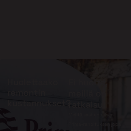
Huolettaako
Ei huolta,
remontin
meillä on
kustannukset?
ratkaisu!
Meiltä saat edullisen
Prima-rahoituksen jopa