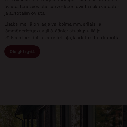
ovista, terassiovista, parvekkeen ovista sekä varaston
ja autotallin ovista.
Lisäksi meillä on laaja valikoima mm. erilaisilla
lämmöneristyskyvyillä, äänieristyskyvyillä ja
värivaihtoehdoilla varustettuja, laadukkaita ikkunoita.
Ota yhteyttä