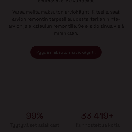
seuraavaksi 50 vuodeksi.
Varaa meiltä maksuton arviokäynti Kiteelle, saat
arvion remontin tarpeellisuudesta, tarkan hinta-
arvion ja aikataulun remontille. Se ei sido sinua vielä
mihinkään.
Pyydä maksuton arviokäynti!
99%
33 419+
Tyytyväiset asiakkaat
Kunnostettua kotia