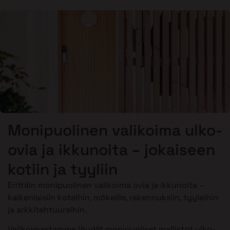
Monipuolinen valikoima ulko-
ovia ja ikkunoita – jokaiseen
kotiin ja tyyliin
Erittäin monipuolinen valikoima ovia ja ikkunoita –
kaikenlaisiin koteihin, mökeille, rakennuksiin, tyyleihin
ja arkkitehtuureihin.
Valikoimastamme löydät monipuoliset mallistot ulko-