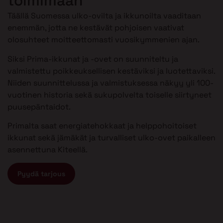
toimimaan
Täällä Suomessa ulko-ovilta ja ikkunoilta vaaditaan
enemmän, jotta ne kestävät pohjoisen vaativat
olosuhteet moitteettomasti vuosikymmenien ajan.
Siksi Prima-ikkunat ja -ovet on suunniteltu ja
valmistettu poikkeuksellisen kestäviksi ja luotettaviksi.
Niiden suunnittelussa ja valmistuksessa näkyy yli 100-
vuotinen historia sekä sukupolvelta toiselle siirtyneet
puusepäntaidot.
Primalta saat energiatehokkaat ja helppohoitoiset
ikkunat sekä jämäkät ja turvalliset ulko-ovet paikalleen
asennettuna Kiteellä.
Pyydä tarjous