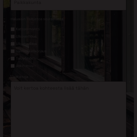
*
Haluaisin lisätietoa seuraavasta
Kattoremontti
Ulkoverhous
Ulkomaalaus
Valesokkelikorjaus
Taloyhtiöt
Jokin muu
Lisätietoja