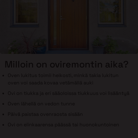
Milloin on oviremontin aika?
Oven lukitus toimii heikosti, minkä takia lukitun
oven voi saada kovaa vetämällä auki
Ovi on tiukka ja eri sääoloissa tiukkuus voi lisääntyä
Oven lähellä on vedon tunne
Päivä paistaa ovenraosta sisään
Ovi on elinkaarensa päässä tai huonokuntoinen