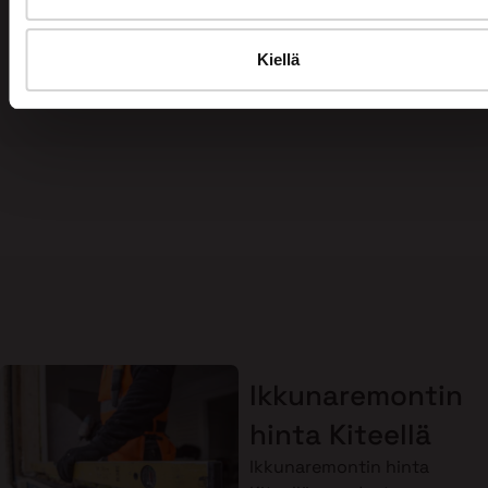
maksuton arviokäynti jo tänään!
Kiellä
Ota yhteyttä
Ikkunaremontin
hinta Kiteellä
Ikkunaremontin hinta