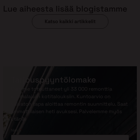
Lue aiheesta lisää blogistamme
Katso kaikki artikkelit
Tarjouspyyntölomake
Olemme toteuttaneet yli 33 000 remonttia
suomalaisiin kotitalouksiin. Kuntoarvio on
vaivaton tapa aloittaa remontin suunnittelu. Saat
ammattilaisen heti avuksesi. Palvelemme myös
etänä!
*
Nimi