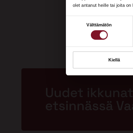
olet antanut heille tai joita o
Suostumuksen
Välttämätön
valinta
Kiellä
Uudet ikkunat
etsinnässä V