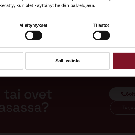
Tutustu palveluihimme esittelypisteellämme
n kerätty, kun olet käyttänyt heidän palvelujaan.
Lempäälän Asuntomessuilla 10.7.–9.8.2026.
Mieltymykset
Tilastot
Ota yhteyttä
Salli valinta
 tai ovet
Soi
aasassa?
Tarj