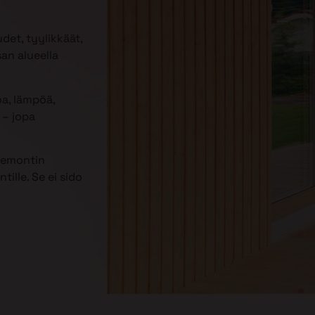
udet, tyylikkäät,
an alueella
oa, lämpöä,
– jopa
 remontin
ille. Se ei sido