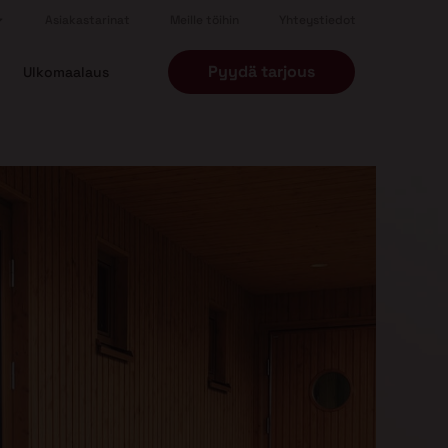
Asiakastarinat
Meille töihin
Yhteystiedot
Pyydä tarjous
Ulkomaalaus