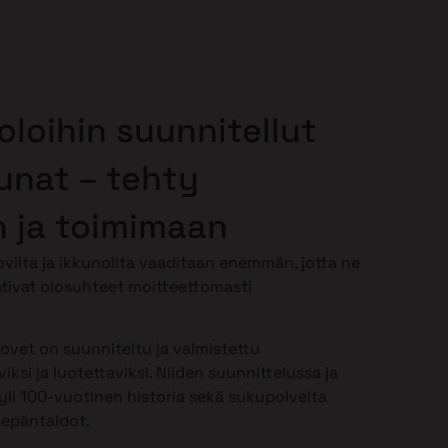
oloihin suunnitellut
kunat – tehty
 ja toimimaan
vilta ja ikkunoilta vaaditaan enemmän, jotta ne
tivat olosuhteet moitteettomasti
-ovet on suunniteltu ja valmistettu
iksi ja luotettaviksi. Niiden suunnittelussa ja
li 100-vuotinen historia sekä sukupolvelta
sepäntaidot.