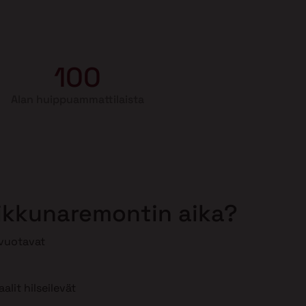
100
Alan huippuammattilaista
 ikkunaremontin aika?
 vuotavat
lit hilseilevät