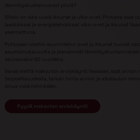
lämmityskustannukset pilviä?
Silloin on aika uusia ikkunat ja ulko-ovet. Primalta saat u
laadukkaat ja energiatehokkaat ulko-ovet ja ikkunat Vaas
asennettuna.
Pohjoisen oloihin suunnitellut ovet ja ikkunat tuovat val
asumismukavuutta ja pienemmät lämmityskustannukset 
seuraavaksi 50 vuodeksi.
Varaa meiltä maksuton arviokäynti Vaasaan, saat arvion
tarpeellisuudesta, tarkan hinta-arvion ja aikataulun remont
sinua vielä mihinkään.
Pyydä maksuton arviokäynti!