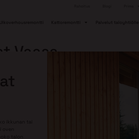
Rahoitus
Blogi
Prima
Ulkoverhousremontti
Kattoremontti
Palvelut taloyhtiölle
at Vaasa
nat
ko ikkunan tai
i oven
ooko talon