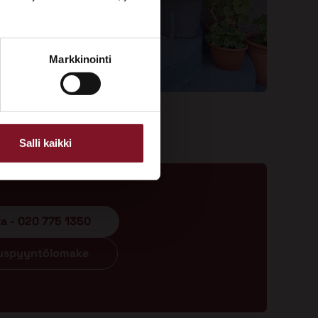
Markkinointi
Salli kaikki
ta - 020 775 1350
ouspyyntölomake