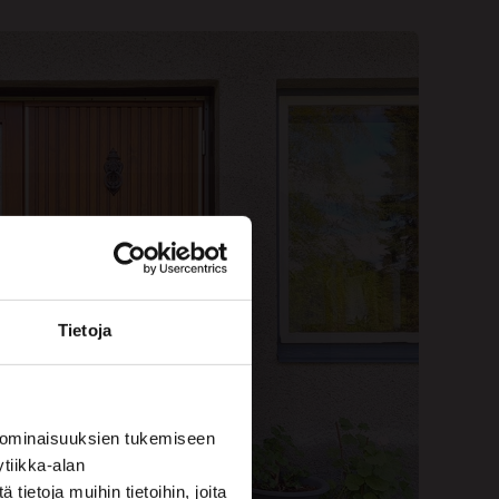
Tietoja
 ominaisuuksien tukemiseen
tiikka-alan
ietoja muihin tietoihin, joita