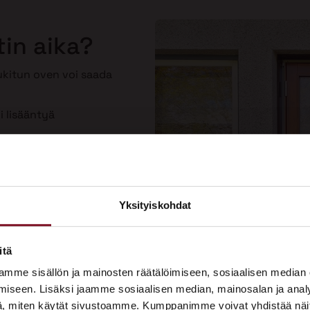
tin aika?
lukitun oven voi saada
i lisääntyä
toinen
Yksityiskohdat
×
ASUNTOMESSUT 2026 · LEMPÄÄLÄ
itä
Prima on mukana
mme sisällön ja mainosten räätälöimiseen, sosiaalisen median
Asuntomessuilla!
iseen. Lisäksi jaamme sosiaalisen median, mainosalan ja analy
, miten käytät sivustoamme. Kumppanimme voivat yhdistää näitä t