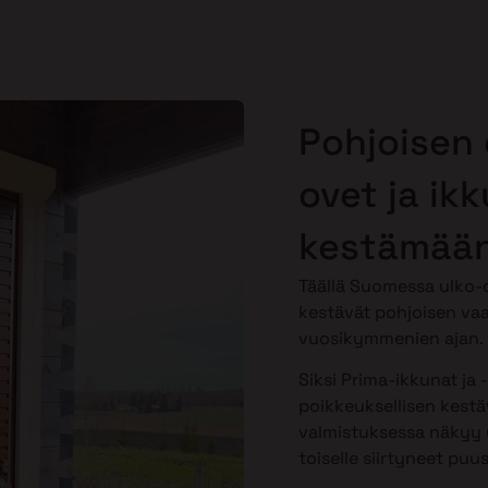
Pohjoisen 
ovet ja ik
kestämään
Täällä Suomessa ulko-o
kestävät pohjoisen vaa
vuosikymmenien ajan.
Siksi Prima-ikkunat ja 
poikkeuksellisen kestäv
valmistuksessa näkyy y
toiselle siirtyneet puu