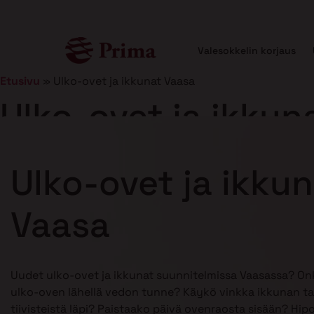
Valesokkelin korjaus
Etusivu
»
Ulko-ovet ja ikkunat Vaasa
Ulko-ovet ja ikkun
Julkaistu
21.1.2025
8 min lukuaika
Ulko-ovet ja ikku
Vaasa
Uudet ulko-ovet ja ikkunat suunnitelmissa Vaasassa? On
ulko-oven lähellä vedon tunne? Käykö vinkka ikkunan ta
tiivisteistä läpi? Paistaako päivä ovenraosta sisään? Hip