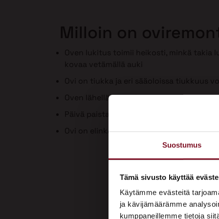
Milloin on oviremon
Oven lukitus toimii heikosti, minkä takia 
kovaa vetämällä auki
Ovi on tiukka ja eri sääoloissa tiukkuus vo
Oven lähellä on vedon tunne
Päivä paistaa ovenraosta sisään
Ovi on elinkaarensa päässä tai huonokun
Suostumus
Tämä sivusto käyttää eväste
Käytämme evästeitä tarjoama
ja kävijämäärämme analysoim
kumppaneillemme tietoja siitä