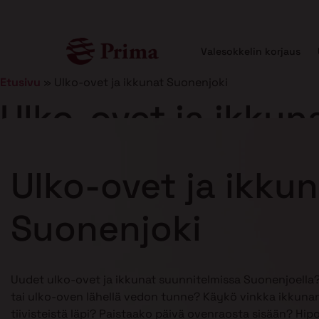
Valesokkelin korjaus
Etusivu
»
Ulko-ovet ja ikkunat Suonenjoki
Ulko-ovet ja ikkun
Julkaistu
21.1.2025
8 min lukuaika
Ulko-ovet ja ikku
Suonenjoki
Uudet ulko-ovet ja ikkunat suunnitelmissa Suonenjoella
tai ulko-oven lähellä vedon tunne? Käykö vinkka ikkunan
tiivisteistä läpi? Paistaako päivä ovenraosta sisään? Hip