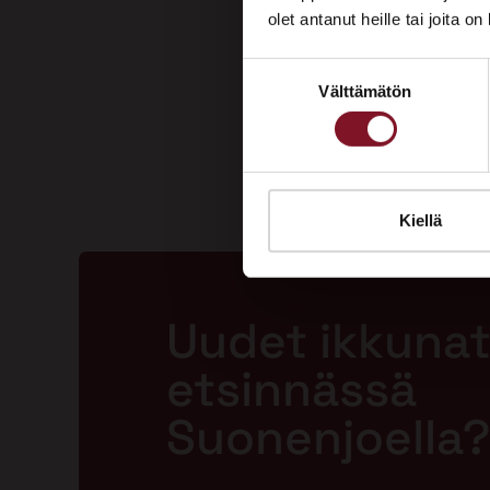
olet antanut heille tai joita o
Suostumuksen
Välttämätön
valinta
Kiellä
Uudet ikkunat
etsinnässä
Suonenjoella?