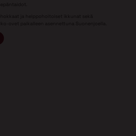
sepäntaidot.
ehokkaat ja helppohoitoiset ikkunat sekä
 ulko-ovet paikalleen asennettuna Suonenjoella.