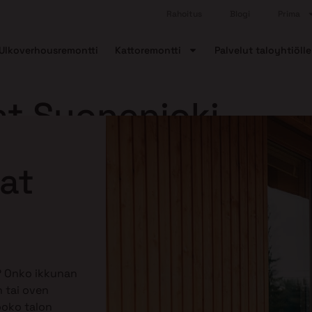
Rahoitus
Blogi
Prima
Ulkoverhousremontti
Kattoremontti
Palvelut taloyhtiölle
at Suonenjoki
nat
? Onko ikkunan
 tai oven
ooko talon