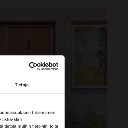
Tietoja
 ominaisuuksien tukemiseen
tiikka-alan
ietoja muihin tietoihin, joita