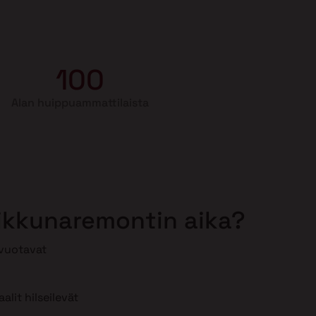
100
Alan huippuammattilaista
 ikkunaremontin aika?
 vuotavat
lit hilseilevät