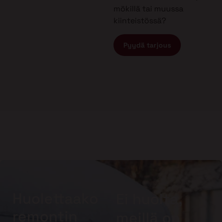
mökillä tai muussa
kiinteistössä?
Pyydä tarjous
Huolettaako
Ei huolta,
remontin
meillä on