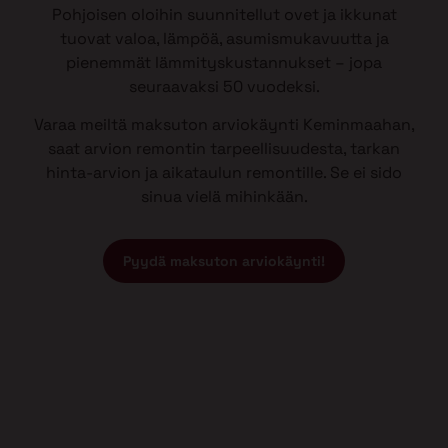
Pohjoisen oloihin suunnitellut ovet ja ikkunat
tuovat valoa, lämpöä, asumismukavuutta ja
pienemmät lämmityskustannukset – jopa
seuraavaksi 50 vuodeksi.
Varaa meiltä maksuton arviokäynti Keminmaahan,
saat arvion remontin tarpeellisuudesta, tarkan
hinta-arvion ja aikataulun remontille. Se ei sido
sinua vielä mihinkään.
Pyydä maksuton arviokäynti!