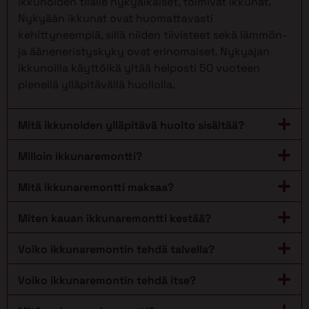
ikkunoiden tilalle nykyaikaiset, toimivat ikkunat.
Nykyään ikkunat ovat huomattavasti
kehittyneempiä, sillä niiden tiivisteet sekä lämmön-
ja ääneneristyskyky ovat erinomaiset. Nykyajan
ikkunoilla käyttöikä yltää helposti 50 vuoteen
pienellä ylläpitävällä huollolla.
Mitä ikkunoiden ylläpitävä huolto sisältää?
Milloin ikkunaremontti?
Mitä ikkunaremontti maksaa?
Miten kauan ikkunaremontti kestää?
Voiko ikkunaremontin tehdä talvella?
Voiko ikkunaremontin tehdä itse?