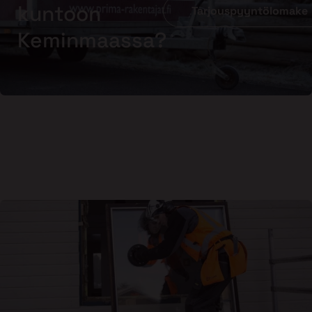
kuntoon
Tarjouspyyntölomake
Keminmaassa?