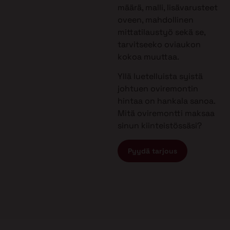
määrä, malli, lisävarusteet
oveen, mahdollinen
mittatilaustyö sekä se,
tarvitseeko oviaukon
kokoa muuttaa.
Yllä luetelluista syistä
johtuen oviremontin
hintaa on hankala sanoa.
Mitä oviremontti maksaa
sinun kiinteistössäsi?
Pyydä tarjous