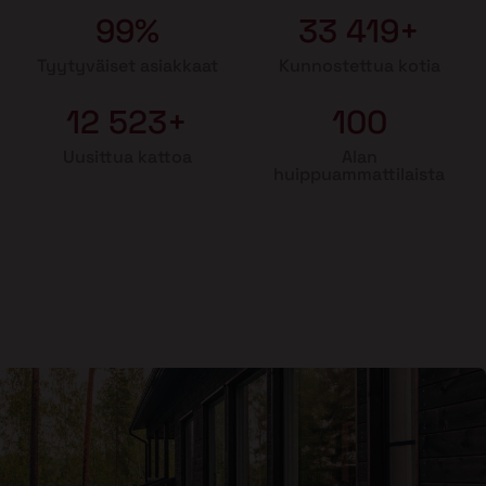
99%
33 419+
Tyytyväiset asiakkaat
Kunnostettua kotia
12 523+
100
Uusittua kattoa
Alan
huippuammattilaista