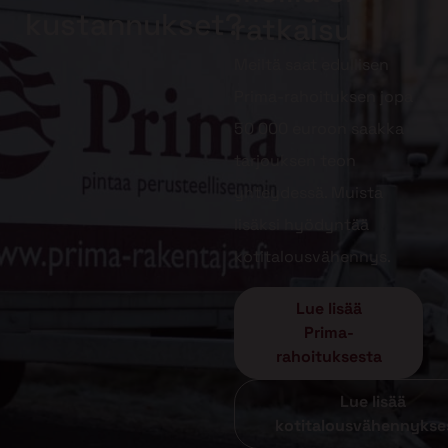
kustannukset?
ratkaisu!
Meiltä saat edullisen
Prima-rahoituksen jopa
50 000 euroon saakka
tarjouksen teon
yhteydessä. Muista
lisäksi hyödyntää
kotitalousvähennys.
Lue lisää
Prima-
rahoituksesta
Lue lisää
kotitalousvähennykse