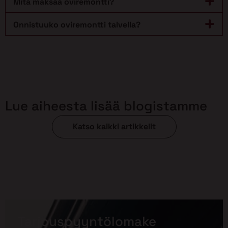
Mitä maksaa oviremontti?
Onnistuuko oviremontti talvella?
Lue aiheesta lisää blogistamme
Katso kaikki artikkelit
Tarjouspyyntölomake