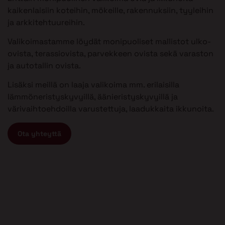
kaikenlaisiin koteihin, mökeille, rakennuksiin, tyyleihin
ja arkkitehtuureihin.
Valikoimastamme löydät monipuoliset mallistot ulko-
ovista, terassiovista, parvekkeen ovista sekä varaston
ja autotallin ovista.
Lisäksi meillä on laaja valikoima mm. erilaisilla
lämmöneristyskyvyillä, äänieristyskyvyillä ja
värivaihtoehdoilla varustettuja, laadukkaita ikkunoita.
Ota yhteyttä