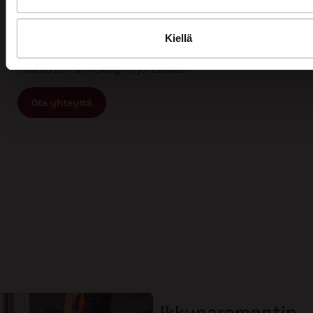
Tämän vuoksi myös asiakkaamme arvostavat meitä
ja ovat tyytyväisiä työhömme. Kun etsit
ammattitaitoista ja vastuullista ikkunaremontin tai
Kiellä
oviremontin tekijää, ota yhteyttä meihin ja varaa
maksuton arviokäynti jo tänään!
Ota yhteyttä
Ikkunaremontin