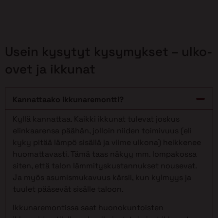
Usein kysytyt kysymykset – ulko-
ovet ja ikkunat
Kannattaako ikkunaremontti?
Kyllä kannattaa. Kaikki ikkunat tulevat joskus
elinkaarensa päähän, jolloin niiden toimivuus (eli
kyky pitää lämpö sisällä ja viime ulkona) heikkenee
huomattavasti. Tämä taas näkyy mm. lompakossa
siten, että talon lämmityskustannukset nousevat.
Ja myös asumismukavuus kärsii, kun kylmyys ja
tuulet pääsevät sisälle taloon.
Ikkunaremontissa saat huonokuntoisten