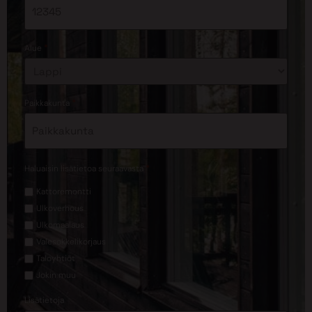
*
Alue
*
Paikkakunta
*
Haluaisin lisätietoa seuraavasta
Kattoremontti
Ulkoverhous
Ulkomaalaus
Valesokkelikorjaus
Taloyhtiöt
Jokin muu
Lisätietoja