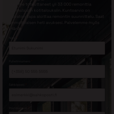
Olemme toteuttaneet yli 33 000 remonttia
suomalaisiin kotitalouksiin. Kuntoarvio on
vaivaton tapa aloittaa remontin suunnittelu. Saat
ammattilaisen heti avuksesi. Palvelemme myös
etänä!
*
Nimi
*
Puhelinnumero
*
Sähköposti
*
Postinumero