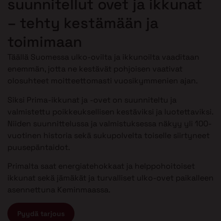
suunnitellut ovet ja ikkunat
– tehty kestämään ja
toimimaan
Täällä Suomessa ulko-ovilta ja ikkunoilta vaaditaan
enemmän, jotta ne kestävät pohjoisen vaativat
olosuhteet moitteettomasti vuosikymmenien ajan.
Siksi Prima-ikkunat ja -ovet on suunniteltu ja
valmistettu poikkeuksellisen kestäviksi ja luotettaviksi.
Niiden suunnittelussa ja valmistuksessa näkyy yli 100-
vuotinen historia sekä sukupolvelta toiselle siirtyneet
puusepäntaidot.
Primalta saat energiatehokkaat ja helppohoitoiset
ikkunat sekä jämäkät ja turvalliset ulko-ovet paikalleen
asennettuna Keminmaassa.
Pyydä tarjous