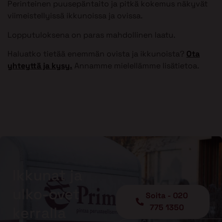
Perinteinen puusepäntaito ja pitkä kokemus näkyvät
viimeistellyissä ikkunoissa ja ovissa.
Lopputuloksena on paras mahdollinen laatu.
Haluatko tietää enemmän ovista ja ikkunoista?
Ota
yhteyttä ja kysy.
Annamme mielellämme lisätietoa.
Ikkunat ja
ulko-ovet
Soita - 020
775 1350
kerralla