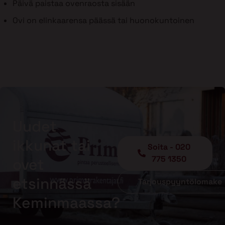
Päivä paistaa ovenraosta sisään
Ovi on elinkaarensa päässä tai huonokuntoinen
Uudet
ikkunat tai
Soita - 020
775 1350
ovet
etsinnässä
Tarjouspyyntölomake
Keminmaassa?