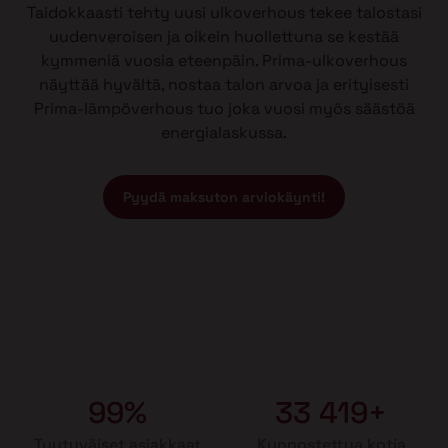
Taidokkaasti tehty uusi ulkoverhous tekee talostasi
uudenveroisen ja oikein huollettuna se kestää
kymmeniä vuosia eteenpäin. Prima-ulkoverhous
näyttää hyvältä, nostaa talon arvoa ja erityisesti
Prima-lämpöverhous tuo joka vuosi myös säästöä
energialaskussa.
Pyydä maksuton arviokäynti!
99%
33 419+
Tyytyväiset asiakkaat
Kunnostettua kotia