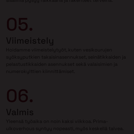
sisäilma pysyy raikkaana ja rakenteet terveinä.
05.
Viimeistely
Hoidamme viimeistelytyöt, kuten vesikourujen
syöksyputkien takaisinasennukset, seinätikkaiden ja
pelastustikkaiden asennukset sekä valaisimien ja
numerokylttien kiinnittämiset.
06.
Valmis
Yleensä työaika on noin kaksi viikkoa. Prima-
ulkoverhous syntyy nopeasti, myös keskellä talvea.