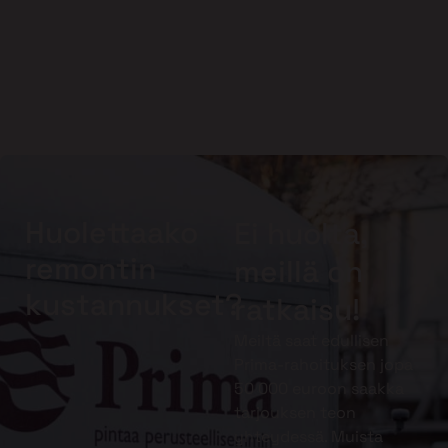
Huolettaako
Ei huolta,
remontin
meillä on
kustannukset?
ratkaisu!
Meiltä saat edullisen
Prima-rahoituksen jopa
50 000 euroon saakka
tarjouksen teon
yhteydessä. Muista