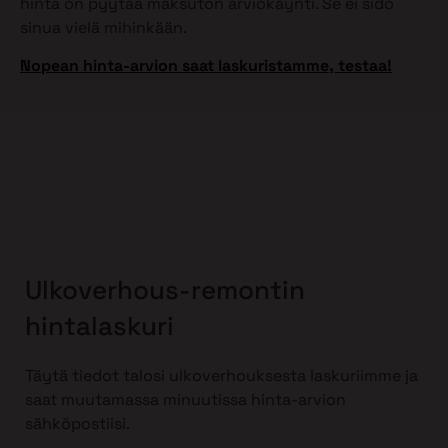
hinta on pyytää maksuton arviokäynti. Se ei sido
sinua vielä mihinkään.
Nopean hinta-arvion saat laskuristamme, testaa!
Ulkoverhous-remontin
hintalaskuri
Täytä tiedot talosi ulkoverhouksesta laskuriimme ja
saat muutamassa minuutissa hinta-arvion
sähköpostiisi.