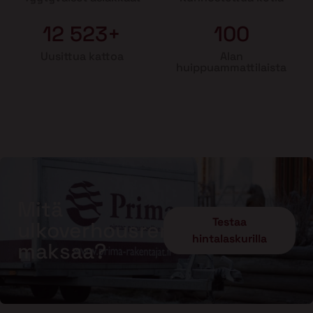
12 523+
100
Uusittua kattoa
Alan
huippuammattilaista
Mitä
Testaa
ulkoverhousremontti
hintalaskurilla
maksaa?