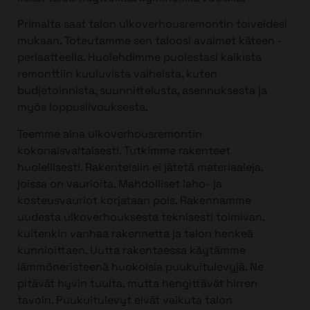
Primalta saat talon ulkoverhousremontin toiveidesi
mukaan. Toteutamme sen taloosi avaimet käteen -
periaatteella. Huolehdimme puolestasi kaikista
remonttiin kuuluvista vaiheista, kuten
budjetoinnista, suunnittelusta, asennuksesta ja
myös loppusiivouksesta.
Teemme aina ulkoverhousremontin
kokonaisvaltaisesti. Tutkimme rakenteet
huolellisesti. Rakenteisiin ei jätetä materiaaleja,
joissa on vaurioita. Mahdolliset laho- ja
kosteusvauriot korjataan pois. Rakennamme
uudesta ulkoverhouksesta teknisesti toimivan,
kuitenkin vanhaa rakennetta ja talon henkeä
kunnioittaen. Uutta rakentaessa käytämme
lämmöneristeenä huokoisia puukuitulevyjä. Ne
pitävät hyvin tuulta, mutta hengittävät hirren
tavoin. Puukuitulevyt eivät vaikuta talon