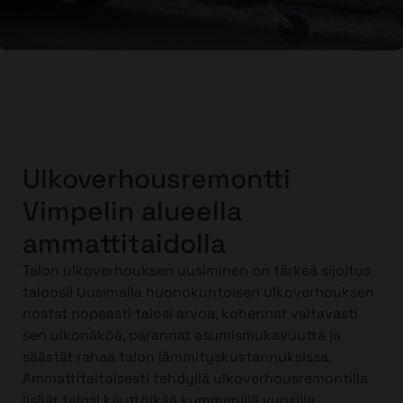
Ulkoverhousremontti
Vimpelin alueella
ammattitaidolla
Talon ulkoverhouksen uusiminen on tärkeä sijoitus
taloosi! Uusimalla huonokuntoisen ulkoverhouksen
nostat nopeasti talosi arvoa, kohennat valtavasti
sen ulkonäköä, parannat asumismukavuutta ja
säästät rahaa talon lämmityskustannuksissa.
Ammattitaitoisesti tehdyllä ulkoverhousremontilla
lisäät talosi käyttöikää kymmenillä vuosilla.