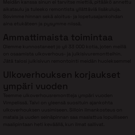
Meidän kanssa sinun ei tarvitse miettiä, pitääkö annettu
aikataulu ja tuleeko remontista yllättäviä lisäkuluja.
Sovimme hinnan sekä aloitus- ja lopetusajankohdan
aina etukäteen ja pysymme niissä.
Ammattimaista toimintaa
Olemme kunnostaneet jo yli 33 000 kotia, joten meillä
on osaamista ulkoverhous- ja julkisivuremontteihin.
Jätä talosi julkisivun remontointi meidän huoleksemme!
Ulkoverhouksen korjaukset
ympäri vuoden
Teemme ulkoverhousremontteja ympäri vuoden
Vimpelissä. Talvi on yleensä suosituin ajankohta
ulkoverhouksen uusimiseen. Silloin ilmankosteus on
matala ja uuden seinäpinnan saa maalattua lopulliseen
maalipintaan heti keväällä, kun ilmat sallivat.