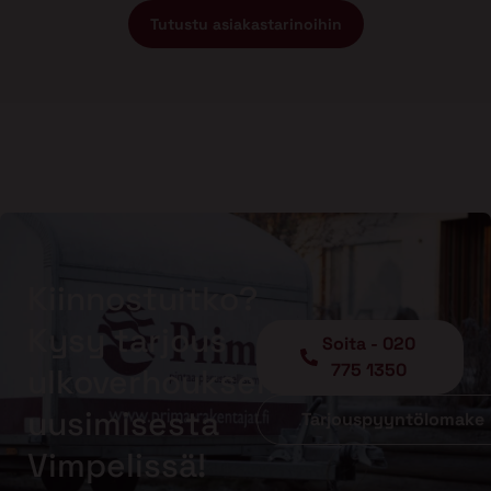
Tutustu asiakastarinoihin
Kiinnostuitko?
Kysy tarjous
Soita - 020
775 1350
ulkoverhouksen
uusimisesta
Tarjouspyyntölomake
Vimpelissä!