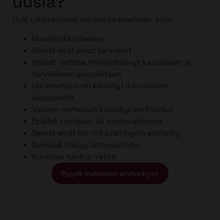
uusia?
Uusi ulkoverhous voi olla tarpeellinen, kun:
Maalipinta hilseilee
Seinät ovat vinot tai kierot
Haluat vaihtaa mineriittilevyt kauniiseen ja
turvalliseen puupintaan
Ulkoverhous on kärsinyt ikkunoiden
alapuolelta
Vanhan verhoilun kiinnitys on irtoillut
Epäilet kosteus- tai homevahinkoa
Seinät eivät ole riittävän hyvin eristetty
Seinissä näkyy lahovaurioita
Nurkissa tuntuu vetoa
Pyydä maksuton arviokäynti