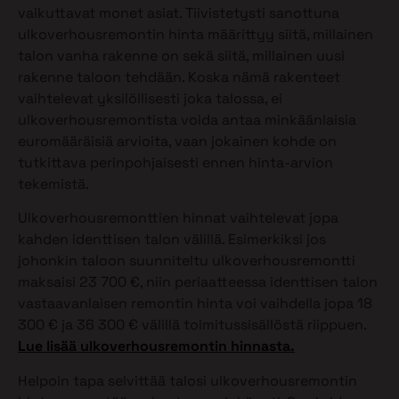
vaikuttavat monet asiat. Tiivistetysti sanottuna
ulkoverhousremontin hinta määrittyy siitä, millainen
talon vanha rakenne on sekä siitä, millainen uusi
rakenne taloon tehdään. Koska nämä rakenteet
vaihtelevat yksilöllisesti joka talossa, ei
ulkoverhousremontista voida antaa minkäänlaisia
euromääräisiä arvioita, vaan jokainen kohde on
tutkittava perinpohjaisesti ennen hinta-arvion
tekemistä.
Ulkoverhousremonttien hinnat vaihtelevat jopa
kahden identtisen talon välillä. Esimerkiksi jos
johonkin taloon suunniteltu ulkoverhousremontti
maksaisi 23 700 €, niin periaatteessa identtisen talon
vastaavanlaisen remontin hinta voi vaihdella jopa 18
300 € ja 36 300 € välillä toimitussisällöstä riippuen.
Lue lisää ulkoverhousremontin hinnasta.
Helpoin tapa selvittää talosi ulkoverhousremontin