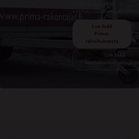
lisäksi hyödyntää
kotitalousvähennys.
Lue lisää
Prima-
rahoituksesta
Lue lisää
kotitalousvähennyksi