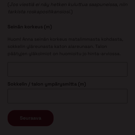
(
Jos viestiä ei näy hetken kuluttua saapuneissa, niin
tarkista roskapostikansiosi
.)
Seinän korkeus (m)
Huom! Anna seinän korkeus matalimmasta kohdasta,
sokkelin yläreunasta katon alareunaan. Talon
päätyjen yläkolmiot on huomioitu jo hinta-arviossa.
Sokkelin / talon ympärysmitta (m)