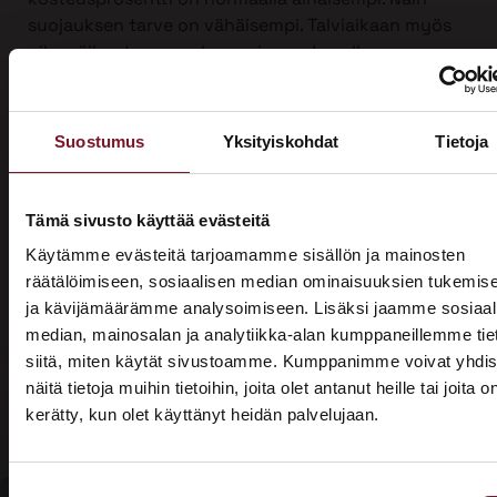
suojauksen tarve on vähäisempi. Talviaikaan myös
piha säilyy turvassa lumen ja roudan alla.
Ulkoverhousremontti on iso urakka, joten työ on
mahdollista jakaa kahdelle vuodelle, kun sitä
Suostumus
Yksityiskohdat
Tietoja
tehdään yli vuodenvaihteen. Näin voit hyödyntää
kotitalousvähennyksen molemmilta vuosilta ja
säästää jopa 3200 €.
Tämä sivusto käyttää evästeitä
Ota yhteyttä ja kysy tarjous ensi talven
Käytämme evästeitä tarjoamamme sisällön ja mainosten
ulkoverhousremontista jo tänään!
räätälöimiseen, sosiaalisen median ominaisuuksien tukemis
ja kävijämäärämme analysoimiseen. Lisäksi jaamme sosiaal
median, mainosalan ja analytiikka-alan kumppaneillemme tie
siitä, miten käytät sivustoamme. Kumppanimme voivat yhdis
näitä tietoja muihin tietoihin, joita olet antanut heille tai joita o
kerätty, kun olet käyttänyt heidän palvelujaan.
ASUNTOMESSUT 2026 · LEMPÄÄLÄ
Prima on mukana
Suostumuksen