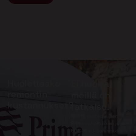
Huolettaako
Ei huolta,
remontin
meillä on
kustannukset?
ratkaisu!
Meiltä saat edullisen
Prima-rahoituksen jopa
50 000 euroon saakka