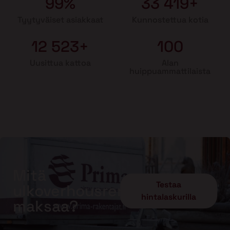
99%
33 419+
Tyytyväiset asiakkaat
Kunnostettua kotia
12 523+
100
Uusittua kattoa
Alan
huippuammattilaista
Mitä
Testaa
ulkoverhousremontti
hintalaskurilla
maksaa?