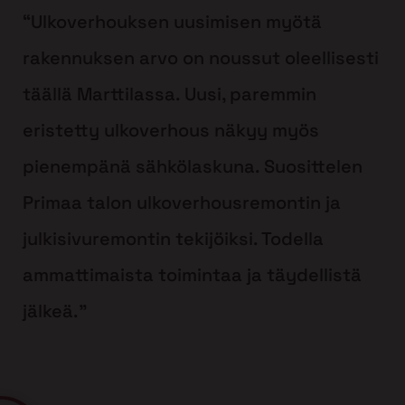
“Ulkoverhouksen uusimisen myötä
rakennuksen arvo on noussut oleellisesti
täällä Marttilassa. Uusi, paremmin
eristetty ulkoverhous näkyy myös
pienempänä sähkölaskuna. Suosittelen
Primaa talon ulkoverhousremontin ja
julkisivuremontin tekijöiksi. Todella
ammattimaista toimintaa ja täydellistä
jälkeä.”