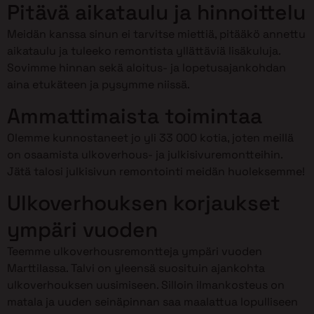
Pitävä aikataulu ja hinnoittelu
Meidän kanssa sinun ei tarvitse miettiä, pitääkö annettu
aikataulu ja tuleeko remontista yllättäviä lisäkuluja.
Sovimme hinnan sekä aloitus- ja lopetusajankohdan
aina etukäteen ja pysymme niissä.
Ammattimaista toimintaa
Olemme kunnostaneet jo yli 33 000 kotia, joten meillä
on osaamista ulkoverhous- ja julkisivuremontteihin.
Jätä talosi julkisivun remontointi meidän huoleksemme!
Ulkoverhouksen korjaukset
ympäri vuoden
Teemme ulkoverhousremontteja ympäri vuoden
Marttilassa. Talvi on yleensä suosituin ajankohta
ulkoverhouksen uusimiseen. Silloin ilmankosteus on
matala ja uuden seinäpinnan saa maalattua lopulliseen