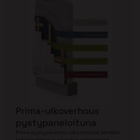
Prima-ulkoverhous
pystypaneloituna
Prima-pystypaneloitu ulkoverhous tehdään
ristiinkoolatun ja oikaistun seinäpohjan