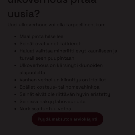
uusia?
Uusi ulkoverhous voi olla tarpeellinen, kun:
Maalipinta hilseilee
Seinät ovat vinot tai kierot
Haluat vaihtaa mineriittilevyt kauniiseen ja
turvalliseen puupintaan
Ulkoverhous on kärsinyt ikkunoiden
alapuolelta
Vanhan verhoilun kiinnitys on irtoillut
Epäilet kosteus- tai homevahinkoa
Seinät eivät ole riittävän hyvin eristetty
Seinissä näkyy lahovaurioita
Nurkissa tuntuu vetoa
Pyydä maksuton arviokäynti