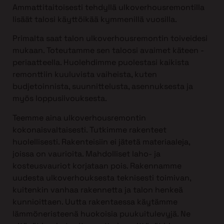
Ammattitaitoisesti tehdyllä ulkoverhousremontilla
lisäät talosi käyttöikää kymmenillä vuosilla.
Primalta saat talon ulkoverhousremontin toiveidesi
mukaan. Toteutamme sen taloosi avaimet käteen -
periaatteella. Huolehdimme puolestasi kaikista
remonttiin kuuluvista vaiheista, kuten
budjetoinnista, suunnittelusta, asennuksesta ja
myös loppusiivouksesta.
Teemme aina ulkoverhousremontin
kokonaisvaltaisesti. Tutkimme rakenteet
huolellisesti. Rakenteisiin ei jätetä materiaaleja,
joissa on vaurioita. Mahdolliset laho- ja
kosteusvauriot korjataan pois. Rakennamme
uudesta ulkoverhouksesta teknisesti toimivan,
kuitenkin vanhaa rakennetta ja talon henkeä
kunnioittaen. Uutta rakentaessa käytämme
lämmöneristeenä huokoisia puukuitulevyjä. Ne