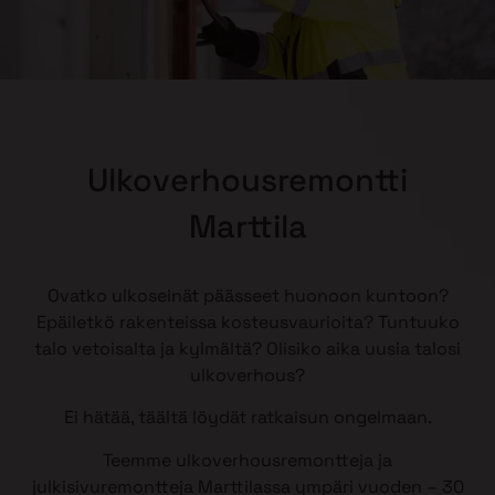
Ulkoverhousremontti
Marttila
Ovatko ulkoseinät päässeet huonoon kuntoon?
Epäiletkö rakenteissa kosteusvaurioita? Tuntuuko
talo vetoisalta ja kylmältä? Olisiko aika uusia talosi
ulkoverhous?
Ei hätää, täältä löydät ratkaisun ongelmaan.
Teemme ulkoverhousremontteja ja
julkisivuremontteja Marttilassa ympäri vuoden – 30