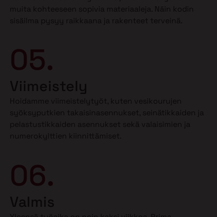
muita kohteeseen sopivia materiaaleja. Näin kodin
sisäilma pysyy raikkaana ja rakenteet terveinä.
05.
Viimeistely
Hoidamme viimeistelytyöt, kuten vesikourujen
syöksyputkien takaisinasennukset, seinätikkaiden ja
pelastustikkaiden asennukset sekä valaisimien ja
numerokylttien kiinnittämiset.
06.
Valmis
Yleensä työaika on noin kaksi viikkoa. Prima-