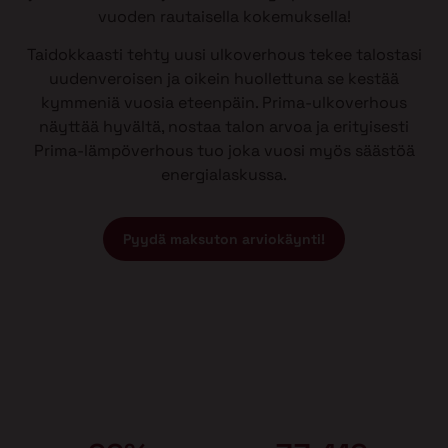
vuoden rautaisella kokemuksella!
Taidokkaasti tehty uusi ulkoverhous tekee talostasi
uudenveroisen ja oikein huollettuna se kestää
kymmeniä vuosia eteenpäin. Prima-ulkoverhous
näyttää hyvältä, nostaa talon arvoa ja erityisesti
Prima-lämpöverhous tuo joka vuosi myös säästöä
energialaskussa.
Pyydä maksuton arviokäynti!