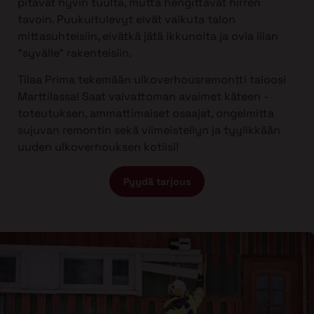
pitävät hyvin tuulta, mutta hengittävät hirren
tavoin. Puukuitulevyt eivät vaikuta talon
mittasuhteisiin, eivätkä jätä ikkunoita ja ovia liian
”syvälle” rakenteisiin.
Tilaa Prima tekemään ulkoverhousremontti taloosi
Marttilassa! Saat vaivattoman avaimet käteen -
toteutuksen, ammattimaiset osaajat, ongelmitta
sujuvan remontin sekä viimeistellyn ja tyylikkään
uuden ulkoverhouksen kotiisi!
Pyydä tarjous