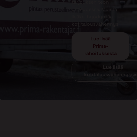
tarjouksen teon
yhteydessä. Muista
lisäksi hyödyntää
kotitalousvähennys.
Lue lisää
Prima-
rahoituksesta
Lue lisää
kotitalousvähennyksi