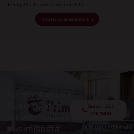
tehdystä ulkoverhousremontista.
Tutustu asiakastarinoihin
Kiinnostuitko?
Kysy tarjous
Soita - 020
775 1350
ulkoverhouksen
uusimisesta
Tarjouspyyntölomake