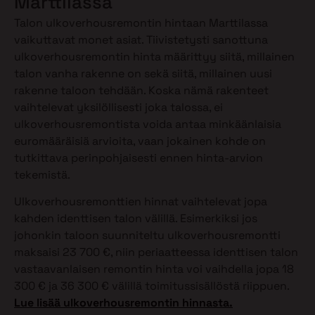
Marttilassa
Talon ulkoverhousremontin hintaan Marttilassa
vaikuttavat monet asiat. Tiivistetysti sanottuna
ulkoverhousremontin hinta määrittyy siitä, millainen
talon vanha rakenne on sekä siitä, millainen uusi
rakenne taloon tehdään. Koska nämä rakenteet
vaihtelevat yksilöllisesti joka talossa, ei
ulkoverhousremontista voida antaa minkäänlaisia
euromääräisiä arvioita, vaan jokainen kohde on
tutkittava perinpohjaisesti ennen hinta-arvion
tekemistä.
Ulkoverhousremonttien hinnat vaihtelevat jopa
kahden identtisen talon välillä. Esimerkiksi jos
johonkin taloon suunniteltu ulkoverhousremontti
maksaisi 23 700 €, niin periaatteessa identtisen talon
vastaavanlaisen remontin hinta voi vaihdella jopa 18
300 € ja 36 300 € välillä toimitussisällöstä riippuen.
Lue lisää ulkoverhousremontin hinnasta.