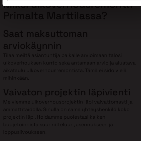
Miksi ulkoverhousremontti
Primalta Marttilassa?
Saat maksuttoman
arviokäynnin
Tilaa meiltä asiantuntija paikalle arvioimaan talosi
ulkoverhouksen kunto sekä antamaan arvio ja alustava
aikataulu ulkoverhousremontista. Tämä ei sido vielä
mihinkään.
Vaivaton projektin läpivienti
Me viemme ulkoverhousprojektin läpi vaivattomasti ja
ammattitaidolla. Sinulla on sama yhteyshenkilö koko
projektin läpi. Hoidamme puolestasi kaiken
budjetoinnista suunnitteluun, asennukseen ja
loppusiivoukseen.