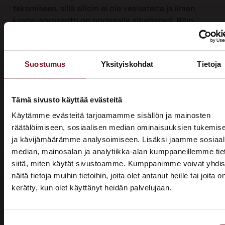
tekemiseen, sillä silloin ei ole vesisateita ja ilman
kosteusprosentti on normaalia alhaisempi. Näin
suojauksen tarve on vähäisempi. Talviaikaan myös
piha säilyy turvassa lumen ja roudan alla.
Ulkoverhousremontti on iso urakka, joten työ on
Suostumus
Yksityiskohdat
Tietoja
mahdollista jakaa kahdelle vuodelle, kun sitä
tehdään yli vuodenvaihteen. Näin voit hyödyntää
kotitalousvähennyksen molemmilta vuosilta ja
Tämä sivusto käyttää evästeitä
säästää jopa 3200 €.
Käytämme evästeitä tarjoamamme sisällön ja mainosten
räätälöimiseen, sosiaalisen median ominaisuuksien tukemis
Ota yhteyttä ja kysy tarjous ensi talven
ja kävijämäärämme analysoimiseen. Lisäksi jaamme sosiaal
ulkoverhousremontista jo tänään!
median, mainosalan ja analytiikka-alan kumppaneillemme tie
siitä, miten käytät sivustoamme. Kumppanimme voivat yhdis
näitä tietoja muihin tietoihin, joita olet antanut heille tai joita o
kerätty, kun olet käyttänyt heidän palvelujaan.
ASUNTOMESSUT 2026 · LEMPÄÄLÄ
Prima on mukana
Suostumuksen