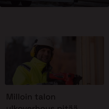
Milloin talon
ulkoverhous pitää