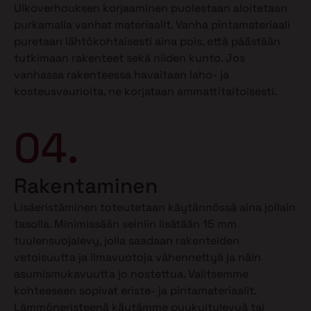
Ulkoverhouksen korjaaminen puolestaan aloitetaan
purkamalla vanhat materiaalit. Vanha pintamateriaali
puretaan lähtökohtaisesti aina pois, että päästään
tutkimaan rakenteet sekä niiden kunto. Jos
vanhassa rakenteessa havaitaan laho- ja
kosteusvaurioita, ne korjataan ammattitaitoisesti.
04.
Rakentaminen
Lisäeristäminen toteutetaan käytännössä aina jollain
tasolla. Minimissään seiniin lisätään 15 mm
tuulensuojalevy, jolla saadaan rakenteiden
vetoisuutta ja ilmavuotoja vähennettyä ja näin
asumismukavuutta jo nostettua. Valitsemme
kohteeseen sopivat eriste- ja pintamateriaalit.
Lämmöneristeenä käytämme puukuitulevyä tai