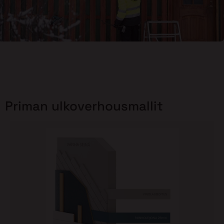
Priman ulkoverhousmallit