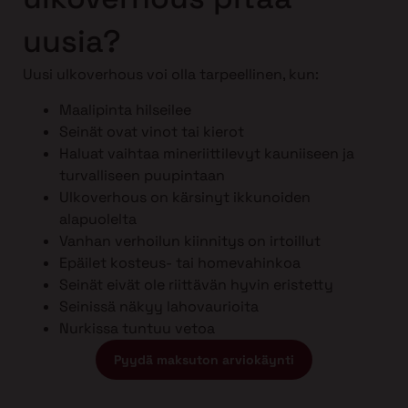
uusia?
Uusi ulkoverhous voi olla tarpeellinen, kun:
Maalipinta hilseilee
Seinät ovat vinot tai kierot
Haluat vaihtaa mineriittilevyt kauniiseen ja
turvalliseen puupintaan
Ulkoverhous on kärsinyt ikkunoiden
alapuolelta
Vanhan verhoilun kiinnitys on irtoillut
Epäilet kosteus- tai homevahinkoa
Seinät eivät ole riittävän hyvin eristetty
Seinissä näkyy lahovaurioita
Nurkissa tuntuu vetoa
Pyydä maksuton arviokäynti