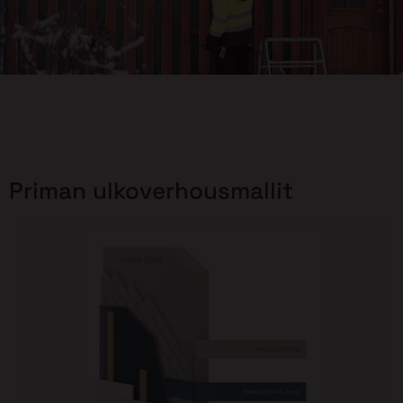
Priman ulkoverhousmallit