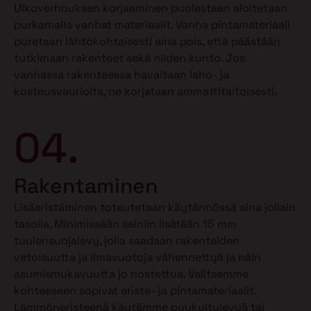
Ulkoverhouksen korjaaminen puolestaan aloitetaan
purkamalla vanhat materiaalit. Vanha pintamateriaali
puretaan lähtökohtaisesti aina pois, että päästään
tutkimaan rakenteet sekä niiden kunto. Jos
vanhassa rakenteessa havaitaan laho- ja
kosteusvaurioita, ne korjataan ammattitaitoisesti.
04.
Rakentaminen
Lisäeristäminen toteutetaan käytännössä aina jollain
tasolla. Minimissään seiniin lisätään 15 mm
tuulensuojalevy, jolla saadaan rakenteiden
vetoisuutta ja ilmavuotoja vähennettyä ja näin
asumismukavuutta jo nostettua. Valitsemme
kohteeseen sopivat eriste- ja pintamateriaalit.
Lämmöneristeenä käytämme puukuitulevyä tai