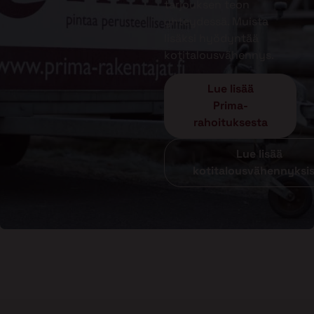
tarjouksen teon
yhteydessä. Muista
lisäksi hyödyntää
kotitalousvähennys.
Lue lisää
Prima-
rahoituksesta
Lue lisää
kotitalousvähennyksi