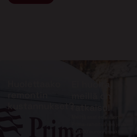
Huolettaako
Ei huolta,
remontin
meillä on
kustannukset?
ratkaisu!
Meiltä saat edullisen
Prima-rahoituksen jopa
50 000 euroon saakka