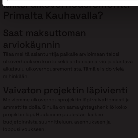
Miksi ulkoverhousremontti
Primalta Kauhavalla?
Saat maksuttoman
arviokäynnin
Tilaa meiltä asiantuntija paikalle arvioimaan talosi
ulkoverhouksen kunto sekä antamaan arvio ja alustava
aikataulu ulkoverhousremontista. Tämä ei sido vielä
mihinkään.
Vaivaton projektin läpivienti
Me viemme ulkoverhousprojektin läpi vaivattomasti ja
ammattitaidolla. Sinulla on sama yhteyshenkilö koko
projektin läpi. Hoidamme puolestasi kaiken
budjetoinnista suunnitteluun, asennukseen ja
loppusiivoukseen.