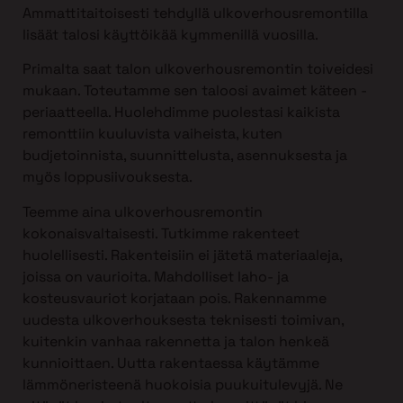
Ammattitaitoisesti tehdyllä ulkoverhousremontilla
lisäät talosi käyttöikää kymmenillä vuosilla.
Primalta saat talon ulkoverhousremontin toiveidesi
mukaan. Toteutamme sen taloosi avaimet käteen -
periaatteella. Huolehdimme puolestasi kaikista
remonttiin kuuluvista vaiheista, kuten
budjetoinnista, suunnittelusta, asennuksesta ja
myös loppusiivouksesta.
Teemme aina ulkoverhousremontin
kokonaisvaltaisesti. Tutkimme rakenteet
huolellisesti. Rakenteisiin ei jätetä materiaaleja,
joissa on vaurioita. Mahdolliset laho- ja
kosteusvauriot korjataan pois. Rakennamme
uudesta ulkoverhouksesta teknisesti toimivan,
kuitenkin vanhaa rakennetta ja talon henkeä
kunnioittaen. Uutta rakentaessa käytämme
lämmöneristeenä huokoisia puukuitulevyjä. Ne