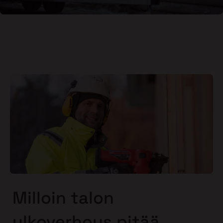
Milloin talon
ulkoverhous pitää