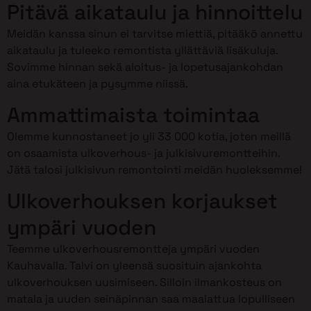
Pitävä aikataulu ja hinnoittelu
Meidän kanssa sinun ei tarvitse miettiä, pitääkö annettu
aikataulu ja tuleeko remontista yllättäviä lisäkuluja.
Sovimme hinnan sekä aloitus- ja lopetusajankohdan
aina etukäteen ja pysymme niissä.
Ammattimaista toimintaa
Olemme kunnostaneet jo yli 33 000 kotia, joten meillä
on osaamista ulkoverhous- ja julkisivuremontteihin.
Jätä talosi julkisivun remontointi meidän huoleksemme!
Ulkoverhouksen korjaukset
ympäri vuoden
Teemme ulkoverhousremontteja ympäri vuoden
Kauhavalla. Talvi on yleensä suosituin ajankohta
ulkoverhouksen uusimiseen. Silloin ilmankosteus on
matala ja uuden seinäpinnan saa maalattua lopulliseen