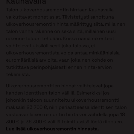
Kauhavalla
Talon ulkoverhousremontin hintaan Kauhavalla
vaikuttavat monet asiat. Tiivistetysti sanottuna
ulkoverhousremontin hinta määrittyy siitä, millainen
talon vanha rakenne on sekä siitä, millainen uusi
rakenne taloon tehdään. Koska nämä rakenteet
vaihtelevat yksilöllisesti joka talossa, ei
ulkoverhousremontista voida antaa minkäänlaisia
euromääräisiä arvioita, vaan jokainen kohde on
tutkittava perinpohjaisesti ennen hinta-arvion
tekemistä.
Ulkoverhousremonttien hinnat vaihtelevat jopa
kahden identtisen talon välillä. Esimerkiksi jos
johonkin taloon suunniteltu ulkoverhousremontti
maksaisi 23 700 €, niin periaatteessa identtisen talon
vastaavanlaisen remontin hinta voi vaihdella jopa 18
300 € ja 36 300 € välillä toimitussisällöstä riippuen.
Lue lisää ulkoverhousremontin hinnasta.