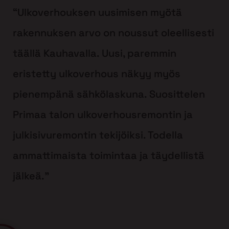
“Ulkoverhouksen uusimisen myötä
rakennuksen arvo on noussut oleellisesti
täällä Kauhavalla. Uusi, paremmin
eristetty ulkoverhous näkyy myös
pienempänä sähkölaskuna. Suosittelen
Primaa talon ulkoverhousremontin ja
julkisivuremontin tekijöiksi. Todella
ammattimaista toimintaa ja täydellistä
jälkeä.”