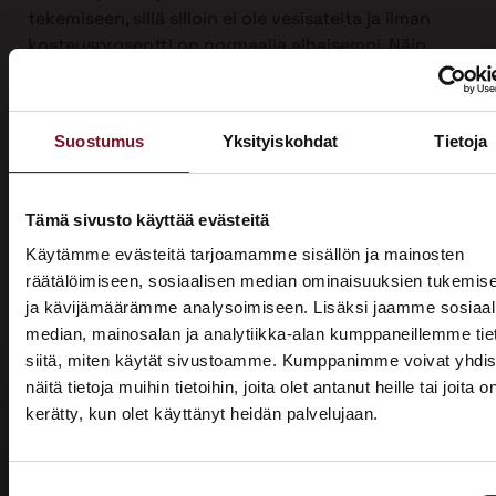
tekemiseen, sillä silloin ei ole vesisateita ja ilman
kosteusprosentti on normaalia alhaisempi. Näin
suojauksen tarve on vähäisempi. Talviaikaan myös
piha säilyy turvassa lumen ja roudan alla.
Ulkoverhousremontti on iso urakka, joten työ on
Suostumus
Yksityiskohdat
Tietoja
mahdollista jakaa kahdelle vuodelle, kun sitä
tehdään yli vuodenvaihteen. Näin voit hyödyntää
kotitalousvähennyksen molemmilta vuosilta ja
Tämä sivusto käyttää evästeitä
säästää jopa 3200 €.
Käytämme evästeitä tarjoamamme sisällön ja mainosten
räätälöimiseen, sosiaalisen median ominaisuuksien tukemis
Ota yhteyttä ja kysy tarjous ensi talven
ja kävijämäärämme analysoimiseen. Lisäksi jaamme sosiaal
ulkoverhousremontista jo tänään!
median, mainosalan ja analytiikka-alan kumppaneillemme tie
siitä, miten käytät sivustoamme. Kumppanimme voivat yhdis
näitä tietoja muihin tietoihin, joita olet antanut heille tai joita o
kerätty, kun olet käyttänyt heidän palvelujaan.
ASUNTOMESSUT 2026 · LEMPÄÄLÄ
Prima on mukana
Suostumuksen