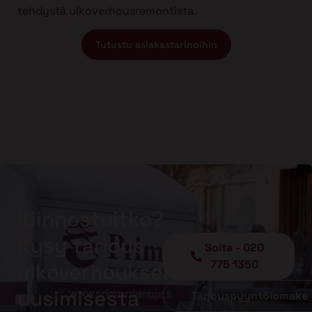
tehdystä ulkoverhousremontista.
Tutustu asiakastarinoihin
Kiinnostuitko?
Kysy tarjous
Soita - 020
775 1350
ulkoverhouksen
uusimisesta
Tarjouspyyntölomake