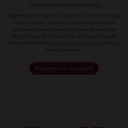
vuoden rautaisella kokemuksella!
Taidokkaasti tehty uusi ulkoverhous tekee talostasi
uudenveroisen ja oikein huollettuna se kestää
kymmeniä vuosia eteenpäin. Prima-ulkoverhous
näyttää hyvältä, nostaa talon arvoa ja erityisesti
Prima-lämpöverhous tuo joka vuosi myös säästöä
energialaskussa.
Pyydä maksuton arviokäynti!