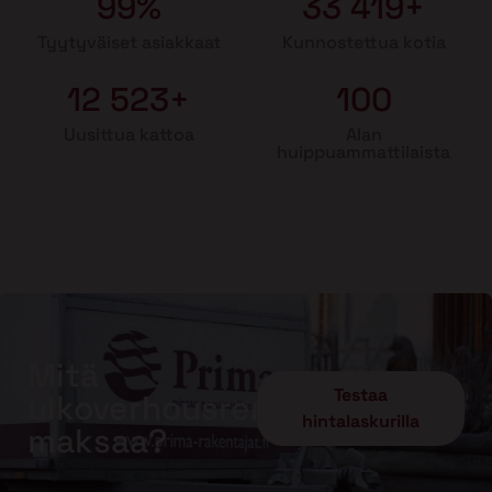
99%
33 419+
Tyytyväiset asiakkaat
Kunnostettua kotia
12 523+
100
Uusittua kattoa
Alan
huippuammattilaista
Mitä
Testaa
ulkoverhousremontti
hintalaskurilla
maksaa?