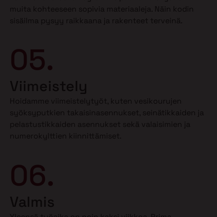
muita kohteeseen sopivia materiaaleja. Näin kodin
sisäilma pysyy raikkaana ja rakenteet terveinä.
05.
Viimeistely
Hoidamme viimeistelytyöt, kuten vesikourujen
syöksyputkien takaisinasennukset, seinätikkaiden ja
pelastustikkaiden asennukset sekä valaisimien ja
numerokylttien kiinnittämiset.
06.
Valmis
Yleensä työaika on noin kaksi viikkoa. Prima-