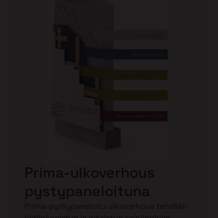
Prima-ulkoverhous
pystypaneloituna
Prima-pystypaneloitu ulkoverhous tehdään
ristiinkoolatun ja oikaistun seinäpohjan