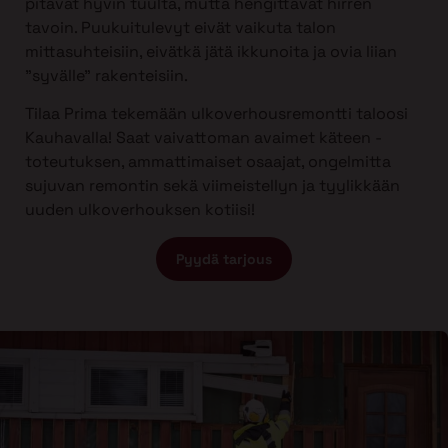
pitävät hyvin tuulta, mutta hengittävät hirren
tavoin. Puukuitulevyt eivät vaikuta talon
mittasuhteisiin, eivätkä jätä ikkunoita ja ovia liian
”syvälle” rakenteisiin.
Tilaa Prima tekemään ulkoverhousremontti taloosi
Kauhavalla! Saat vaivattoman avaimet käteen -
toteutuksen, ammattimaiset osaajat, ongelmitta
sujuvan remontin sekä viimeistellyn ja tyylikkään
uuden ulkoverhouksen kotiisi!
Pyydä tarjous