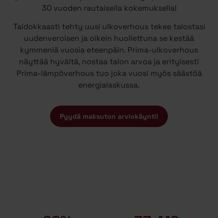
30 vuoden rautaisella kokemuksella!
Taidokkaasti tehty uusi ulkoverhous tekee talostasi
uudenveroisen ja oikein huollettuna se kestää
kymmeniä vuosia eteenpäin. Prima-ulkoverhous
näyttää hyvältä, nostaa talon arvoa ja erityisesti
Prima-lämpöverhous tuo joka vuosi myös säästöä
energialaskussa.
Pyydä maksuton arviokäynti!