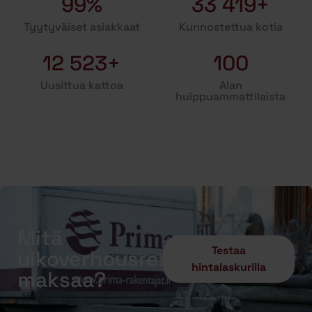
99%
33 419+
Tyytyväiset asiakkaat
Kunnostettua kotia
12 523+
100
Uusittua kattoa
Alan
huippuammattilaista
Mitä
Testaa
ulkoverhousremontti
hintalaskurilla
maksaa?