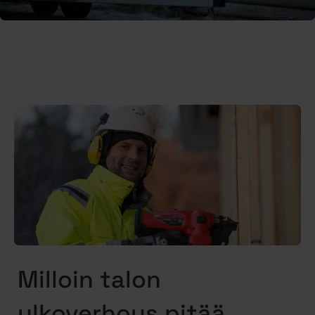
Milloin talon
ulkoverhous pitää