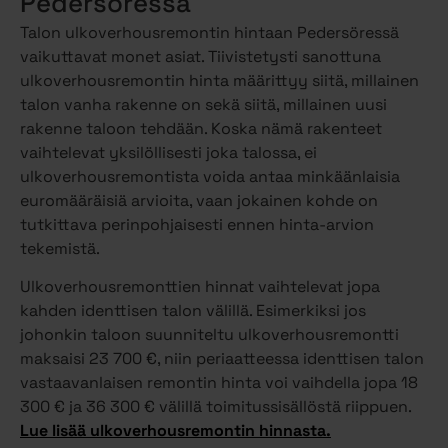
Pedersöressä
Talon ulkoverhousremontin hintaan Pedersöressä
vaikuttavat monet asiat. Tiivistetysti sanottuna
ulkoverhousremontin hinta määrittyy siitä, millainen
talon vanha rakenne on sekä siitä, millainen uusi
rakenne taloon tehdään. Koska nämä rakenteet
vaihtelevat yksilöllisesti joka talossa, ei
ulkoverhousremontista voida antaa minkäänlaisia
euromääräisiä arvioita, vaan jokainen kohde on
tutkittava perinpohjaisesti ennen hinta-arvion
tekemistä.
Ulkoverhousremonttien hinnat vaihtelevat jopa
kahden identtisen talon välillä. Esimerkiksi jos
johonkin taloon suunniteltu ulkoverhousremontti
maksaisi 23 700 €, niin periaatteessa identtisen talon
vastaavanlaisen remontin hinta voi vaihdella jopa 18
300 € ja 36 300 € välillä toimitussisällöstä riippuen.
Lue lisää ulkoverhousremontin hinnasta.