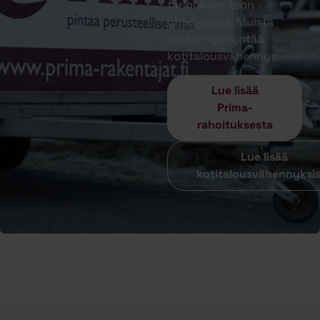
tarjouksen teon
yhteydessä. Muista
lisäksi hyödyntää
kotitalousvähennys.
Lue lisää
Prima-
rahoituksesta
Lue lisää
kotitalousvähennyksi