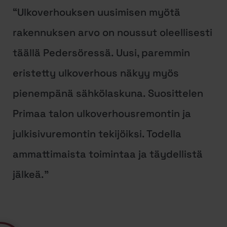
“Ulkoverhouksen uusimisen myötä
rakennuksen arvo on noussut oleellisesti
täällä Pedersöressä. Uusi, paremmin
eristetty ulkoverhous näkyy myös
pienempänä sähkölaskuna. Suosittelen
Primaa talon ulkoverhousremontin ja
julkisivuremontin tekijöiksi. Todella
ammattimaista toimintaa ja täydellistä
jälkeä.”