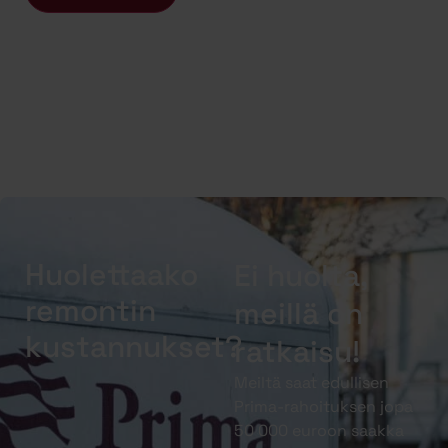
Huolettaako
Ei huolta,
remontin
meillä on
kustannukset?
ratkaisu!
Meiltä saat edullisen
Prima-rahoituksen jopa
50 000 euroon saakka