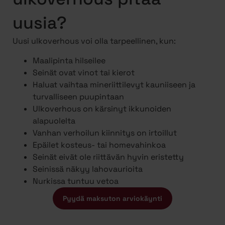
uusia?
Uusi ulkoverhous voi olla tarpeellinen, kun:
Maalipinta hilseilee
Seinät ovat vinot tai kierot
Haluat vaihtaa mineriittilevyt kauniiseen ja
turvalliseen puupintaan
Ulkoverhous on kärsinyt ikkunoiden
alapuolelta
Vanhan verhoilun kiinnitys on irtoillut
Epäilet kosteus- tai homevahinkoa
Seinät eivät ole riittävän hyvin eristetty
Seinissä näkyy lahovaurioita
Nurkissa tuntuu vetoa
Pyydä maksuton arviokäynti