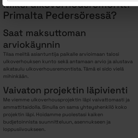
Miksi ulkoverhousremontti
Primalta Pedersöressä?
Saat maksuttoman
arviokäynnin
Tilaa meiltä asiantuntija paikalle arvioimaan talosi
ulkoverhouksen kunto sekä antamaan arvio ja alustava
aikataulu ulkoverhousremontista. Tämä ei sido vielä
mihinkään.
Vaivaton projektin läpivienti
Me viemme ulkoverhousprojektin läpi vaivattomasti ja
ammattitaidolla. Sinulla on sama yhteyshenkilö koko
projektin läpi. Hoidamme puolestasi kaiken
budjetoinnista suunnitteluun, asennukseen ja
loppusiivoukseen.