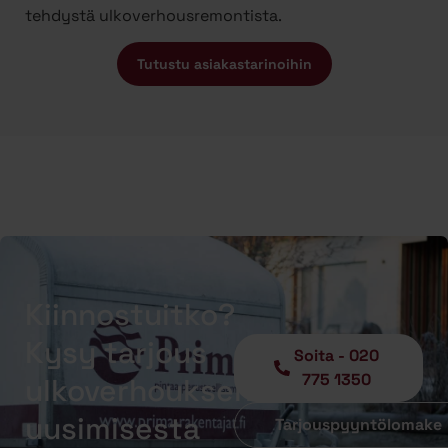
tehdystä ulkoverhousremontista.
Tutustu asiakastarinoihin
Kiinnostuitko?
Kysy tarjous
Soita - 020
775 1350
ulkoverhouksen
uusimisesta
Tarjouspyyntölomake