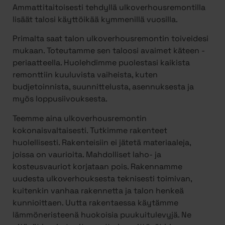
Ammattitaitoisesti tehdyllä ulkoverhousremontilla
lisäät talosi käyttöikää kymmenillä vuosilla.
Primalta saat talon ulkoverhousremontin toiveidesi
mukaan. Toteutamme sen taloosi avaimet käteen -
periaatteella. Huolehdimme puolestasi kaikista
remonttiin kuuluvista vaiheista, kuten
budjetoinnista, suunnittelusta, asennuksesta ja
myös loppusiivouksesta.
Teemme aina ulkoverhousremontin
kokonaisvaltaisesti. Tutkimme rakenteet
huolellisesti. Rakenteisiin ei jätetä materiaaleja,
joissa on vaurioita. Mahdolliset laho- ja
kosteusvauriot korjataan pois. Rakennamme
uudesta ulkoverhouksesta teknisesti toimivan,
kuitenkin vanhaa rakennetta ja talon henkeä
kunnioittaen. Uutta rakentaessa käytämme
lämmöneristeenä huokoisia puukuitulevyjä. Ne