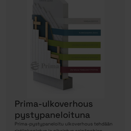
Prima-ulkoverhous
pystypaneloituna
Prima-pystypaneloitu ulkoverhous tehdään
ristiinkoolatun ja oikaistun seinäpohjan