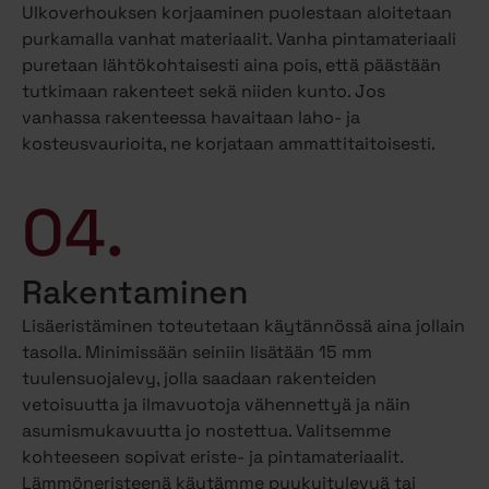
Ulkoverhouksen korjaaminen puolestaan aloitetaan
purkamalla vanhat materiaalit. Vanha pintamateriaali
puretaan lähtökohtaisesti aina pois, että päästään
tutkimaan rakenteet sekä niiden kunto. Jos
vanhassa rakenteessa havaitaan laho- ja
kosteusvaurioita, ne korjataan ammattitaitoisesti.
04.
Rakentaminen
Lisäeristäminen toteutetaan käytännössä aina jollain
tasolla. Minimissään seiniin lisätään 15 mm
tuulensuojalevy, jolla saadaan rakenteiden
vetoisuutta ja ilmavuotoja vähennettyä ja näin
asumismukavuutta jo nostettua. Valitsemme
kohteeseen sopivat eriste- ja pintamateriaalit.
Lämmöneristeenä käytämme puukuitulevyä tai