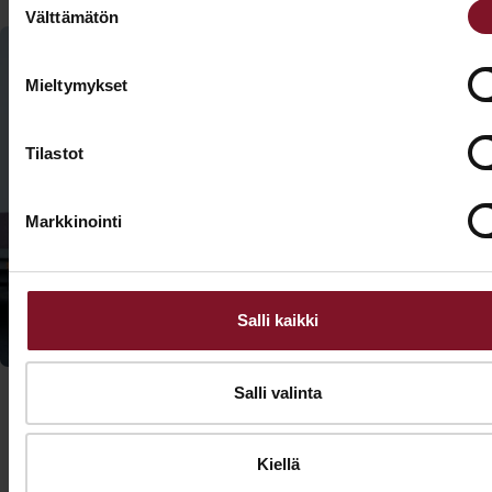
Välttämätön
valinta
Mieltymykset
Kysy
lisätietoja
Tilastot
Soita - 020
775 1350
ulkoverhouksen
Markkinointi
uusimisesta
Tarjouspyyntölomake
talvella!
Salli kaikki
Salli valinta
Kiellä