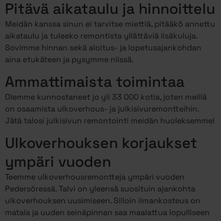
Pitävä aikataulu ja hinnoittelu
Meidän kanssa sinun ei tarvitse miettiä, pitääkö annettu
aikataulu ja tuleeko remontista yllättäviä lisäkuluja.
Sovimme hinnan sekä aloitus- ja lopetusajankohdan
aina etukäteen ja pysymme niissä.
Ammattimaista toimintaa
Olemme kunnostaneet jo yli 33 000 kotia, joten meillä
on osaamista ulkoverhous- ja julkisivuremontteihin.
Jätä talosi julkisivun remontointi meidän huoleksemme!
Ulkoverhouksen korjaukset
ympäri vuoden
Teemme ulkoverhousremontteja ympäri vuoden
Pedersöressä. Talvi on yleensä suosituin ajankohta
ulkoverhouksen uusimiseen. Silloin ilmankosteus on
matala ja uuden seinäpinnan saa maalattua lopulliseen