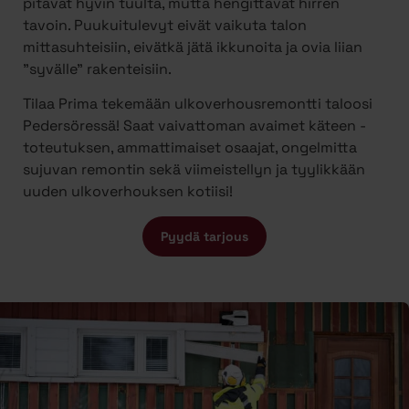
pitävät hyvin tuulta, mutta hengittävät hirren
tavoin. Puukuitulevyt eivät vaikuta talon
mittasuhteisiin, eivätkä jätä ikkunoita ja ovia liian
”syvälle” rakenteisiin.
Tilaa Prima tekemään ulkoverhousremontti taloosi
Pedersöressä! Saat vaivattoman avaimet käteen -
toteutuksen, ammattimaiset osaajat, ongelmitta
sujuvan remontin sekä viimeistellyn ja tyylikkään
uuden ulkoverhouksen kotiisi!
Pyydä tarjous