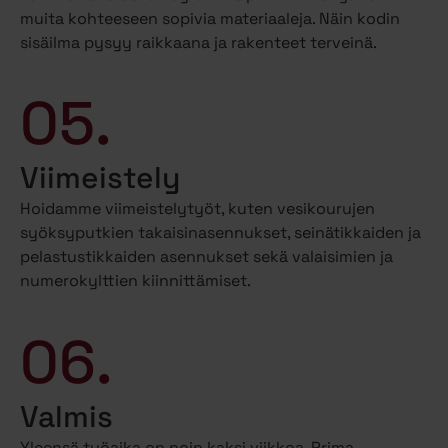
muita kohteeseen sopivia materiaaleja. Näin kodin
sisäilma pysyy raikkaana ja rakenteet terveinä.
05.
Viimeistely
Hoidamme viimeistelytyöt, kuten vesikourujen
syöksyputkien takaisinasennukset, seinätikkaiden ja
pelastustikkaiden asennukset sekä valaisimien ja
numerokylttien kiinnittämiset.
06.
Valmis
Yleensä työaika on noin kaksi viikkoa. Prima-