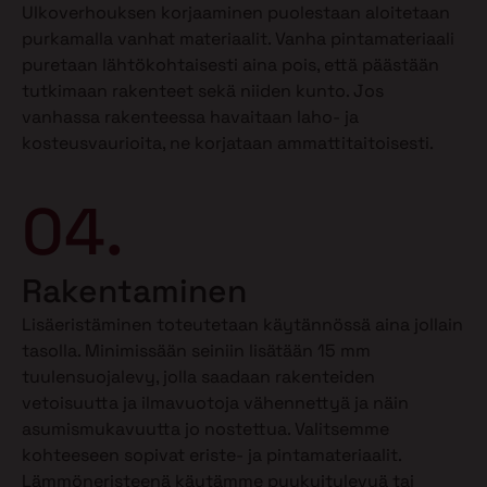
Ulkoverhouksen korjaaminen puolestaan aloitetaan
purkamalla vanhat materiaalit. Vanha pintamateriaali
puretaan lähtökohtaisesti aina pois, että päästään
tutkimaan rakenteet sekä niiden kunto. Jos
vanhassa rakenteessa havaitaan laho- ja
kosteusvaurioita, ne korjataan ammattitaitoisesti.
04.
Rakentaminen
Lisäeristäminen toteutetaan käytännössä aina jollain
tasolla. Minimissään seiniin lisätään 15 mm
tuulensuojalevy, jolla saadaan rakenteiden
vetoisuutta ja ilmavuotoja vähennettyä ja näin
asumismukavuutta jo nostettua. Valitsemme
kohteeseen sopivat eriste- ja pintamateriaalit.
Lämmöneristeenä käytämme puukuitulevyä tai