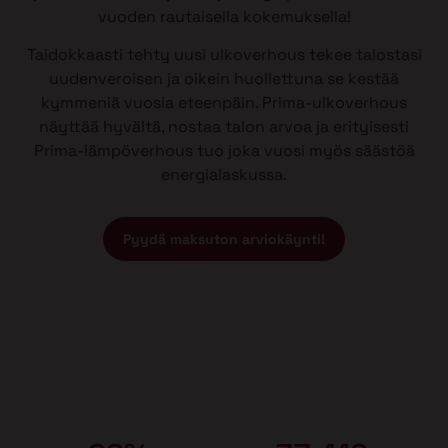
vuoden rautaisella kokemuksella!
Taidokkaasti tehty uusi ulkoverhous tekee talostasi
uudenveroisen ja oikein huollettuna se kestää
kymmeniä vuosia eteenpäin. Prima-ulkoverhous
näyttää hyvältä, nostaa talon arvoa ja erityisesti
Prima-lämpöverhous tuo joka vuosi myös säästöä
energialaskussa.
Pyydä maksuton arviokäynti!