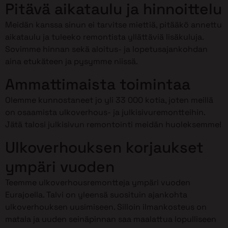
Pitävä aikataulu ja hinnoittelu
Meidän kanssa sinun ei tarvitse miettiä, pitääkö annettu
aikataulu ja tuleeko remontista yllättäviä lisäkuluja.
Sovimme hinnan sekä aloitus- ja lopetusajankohdan
aina etukäteen ja pysymme niissä.
Ammattimaista toimintaa
Olemme kunnostaneet jo yli 33 000 kotia, joten meillä
on osaamista ulkoverhous- ja julkisivuremontteihin.
Jätä talosi julkisivun remontointi meidän huoleksemme!
Ulkoverhouksen korjaukset
ympäri vuoden
Teemme ulkoverhousremontteja ympäri vuoden
Eurajoella. Talvi on yleensä suosituin ajankohta
ulkoverhouksen uusimiseen. Silloin ilmankosteus on
matala ja uuden seinäpinnan saa maalattua lopulliseen