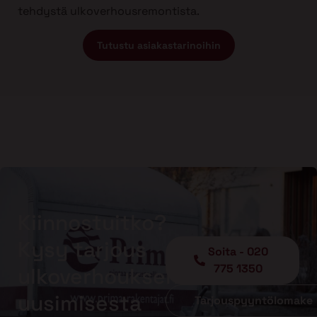
tehdystä ulkoverhousremontista.
Tutustu asiakastarinoihin
Kiinnostuitko?
Kysy tarjous
Soita - 020
775 1350
ulkoverhouksen
uusimisesta
Tarjouspyyntölomake