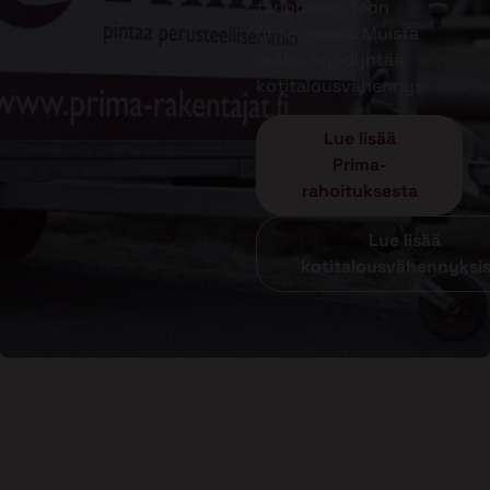
tarjouksen teon
yhteydessä. Muista
lisäksi hyödyntää
kotitalousvähennys.
Lue lisää
Prima-
rahoituksesta
Lue lisää
kotitalousvähennyksi