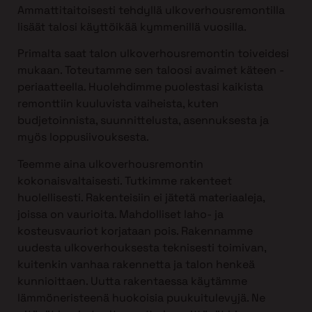
Ammattitaitoisesti tehdyllä ulkoverhousremontilla
lisäät talosi käyttöikää kymmenillä vuosilla.
Primalta saat talon ulkoverhousremontin toiveidesi
mukaan. Toteutamme sen taloosi avaimet käteen -
periaatteella. Huolehdimme puolestasi kaikista
remonttiin kuuluvista vaiheista, kuten
budjetoinnista, suunnittelusta, asennuksesta ja
myös loppusiivouksesta.
Teemme aina ulkoverhousremontin
kokonaisvaltaisesti. Tutkimme rakenteet
huolellisesti. Rakenteisiin ei jätetä materiaaleja,
joissa on vaurioita. Mahdolliset laho- ja
kosteusvauriot korjataan pois. Rakennamme
uudesta ulkoverhouksesta teknisesti toimivan,
kuitenkin vanhaa rakennetta ja talon henkeä
kunnioittaen. Uutta rakentaessa käytämme
lämmöneristeenä huokoisia puukuitulevyjä. Ne