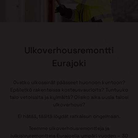
Ulkoverhousremontti
Eurajoki
Ovatko ulkoseinät päässeet huonoon kuntoon?
Epäiletkö rakenteissa kosteusvaurioita? Tuntuuko
talo vetoisalta ja kylmältä? Olisiko aika uusia talosi
ulkoverhous?
Ei hätää, täältä löydät ratkaisun ongelmaan.
Teemme ulkoverhousremontteja ja
julkisivuremontteja Eurajoella ympäri vuoden – 30