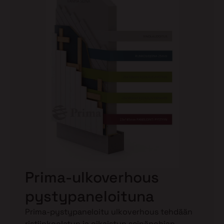
Prima-ulkoverhous
pystypaneloituna
Prima-pystypaneloitu ulkoverhous tehdään
ristiinkoolatun ja oikaistun seinäpohjan