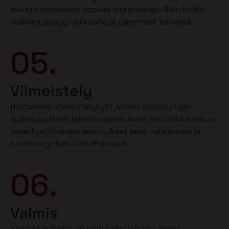
muita kohteeseen sopivia materiaaleja. Näin kodin
sisäilma pysyy raikkaana ja rakenteet terveinä.
05.
Viimeistely
Hoidamme viimeistelytyöt, kuten vesikourujen
syöksyputkien takaisinasennukset, seinätikkaiden ja
pelastustikkaiden asennukset sekä valaisimien ja
numerokylttien kiinnittämiset.
06.
Valmis
Yleensä työaika on noin kaksi viikkoa. Prima-