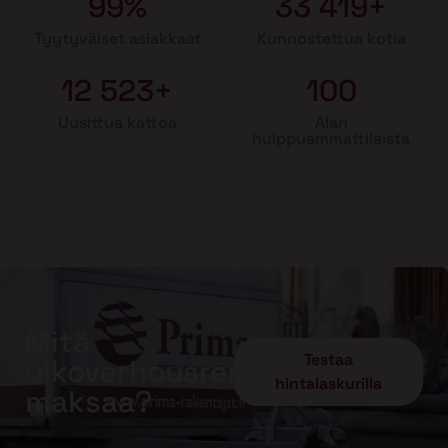
99%
33 419+
Tyytyväiset asiakkaat
Kunnostettua kotia
12 523+
100
Uusittua kattoa
Alan
huippuammattilaista
Mitä
Testaa
ulkoverhousremontti
hintalaskurilla
maksaa?