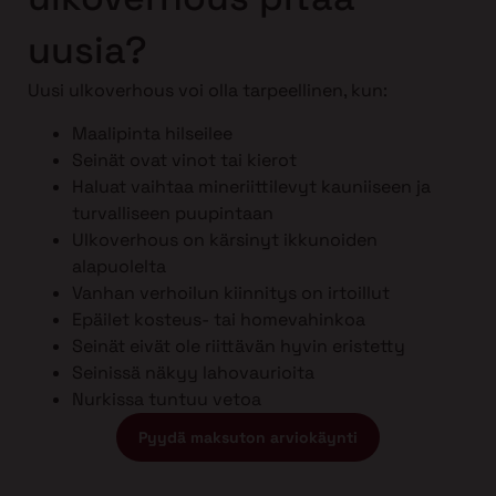
uusia?
Uusi ulkoverhous voi olla tarpeellinen, kun:
Maalipinta hilseilee
Seinät ovat vinot tai kierot
Haluat vaihtaa mineriittilevyt kauniiseen ja
turvalliseen puupintaan
Ulkoverhous on kärsinyt ikkunoiden
alapuolelta
Vanhan verhoilun kiinnitys on irtoillut
Epäilet kosteus- tai homevahinkoa
Seinät eivät ole riittävän hyvin eristetty
Seinissä näkyy lahovaurioita
Nurkissa tuntuu vetoa
Pyydä maksuton arviokäynti