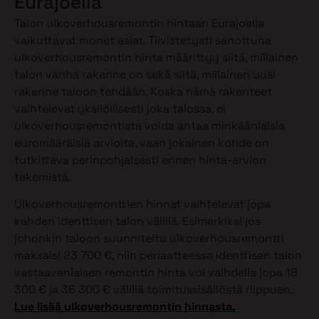
Eurajoella
Talon ulkoverhousremontin hintaan Eurajoella
vaikuttavat monet asiat. Tiivistetysti sanottuna
ulkoverhousremontin hinta määrittyy siitä, millainen
talon vanha rakenne on sekä siitä, millainen uusi
rakenne taloon tehdään. Koska nämä rakenteet
vaihtelevat yksilöllisesti joka talossa, ei
ulkoverhousremontista voida antaa minkäänlaisia
euromääräisiä arvioita, vaan jokainen kohde on
tutkittava perinpohjaisesti ennen hinta-arvion
tekemistä.
Ulkoverhousremonttien hinnat vaihtelevat jopa
kahden identtisen talon välillä. Esimerkiksi jos
johonkin taloon suunniteltu ulkoverhousremontti
maksaisi 23 700 €, niin periaatteessa identtisen talon
vastaavanlaisen remontin hinta voi vaihdella jopa 18
300 € ja 36 300 € välillä toimitussisällöstä riippuen.
Lue lisää ulkoverhousremontin hinnasta.