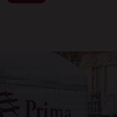
Huolettaako
Ei huolta,
remontin
meillä on
kustannukset?
ratkaisu!
Meiltä saat edullisen
Prima-rahoituksen jopa
50 000 euroon saakka