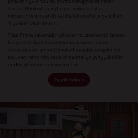
pitävät hyvin tuulta, mutta hengittävät hirren
tavoin. Puukuitulevyt eivät vaikuta talon
mittasuhteisiin, eivätkä jätä ikkunoita ja ovia liian
”syvälle” rakenteisiin.
Tilaa Prima tekemään ulkoverhousremontti taloosi
Eurajoella! Saat vaivattoman avaimet käteen -
toteutuksen, ammattimaiset osaajat, ongelmitta
sujuvan remontin sekä viimeistellyn ja tyylikkään
uuden ulkoverhouksen kotiisi!
Pyydä tarjous