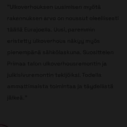
“Ulkoverhouksen uusimisen myötä
rakennuksen arvo on noussut oleellisesti
täällä Eurajoella. Uusi, paremmin
eristetty ulkoverhous näkyy myös
pienempänä sähkölaskuna. Suosittelen
Primaa talon ulkoverhousremontin ja
julkisivuremontin tekijöiksi. Todella
ammattimaista toimintaa ja täydellistä
jälkeä.”