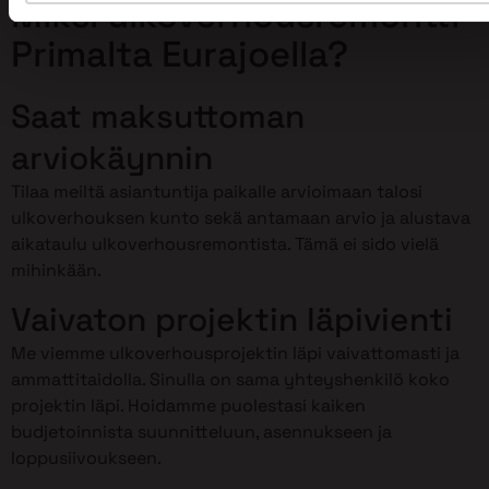
Miksi ulkoverhousremontti
Primalta Eurajoella?
Saat maksuttoman
arviokäynnin
Tilaa meiltä asiantuntija paikalle arvioimaan talosi
ulkoverhouksen kunto sekä antamaan arvio ja alustava
aikataulu ulkoverhousremontista. Tämä ei sido vielä
mihinkään.
Vaivaton projektin läpivienti
Me viemme ulkoverhousprojektin läpi vaivattomasti ja
ammattitaidolla. Sinulla on sama yhteyshenkilö koko
projektin läpi. Hoidamme puolestasi kaiken
budjetoinnista suunnitteluun, asennukseen ja
loppusiivoukseen.