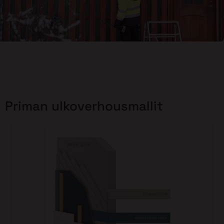
Priman ulkoverhousmallit