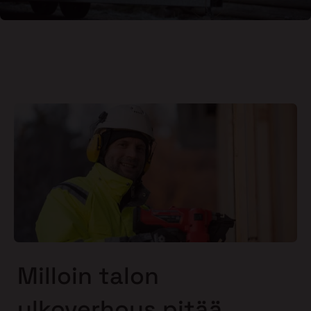
Milloin talon
ulkoverhous pitää