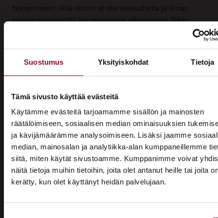
tekemiseen, sillä silloin ei ole vesisateita ja ilman
kosteusprosentti on normaalia alhaisempi. Näin
suojauksen tarve on vähäisempi. Talviaikaan myös
piha säilyy turvassa lumen ja roudan alla.
Ulkoverhousremontti on iso urakka, joten työ on
Suostumus
Yksityiskohdat
Tietoja
mahdollista jakaa kahdelle vuodelle, kun sitä
tehdään yli vuodenvaihteen. Näin voit hyödyntää
kotitalousvähennyksen molemmilta vuosilta ja
Tämä sivusto käyttää evästeitä
säästää jopa 3200 €.
Käytämme evästeitä tarjoamamme sisällön ja mainosten
räätälöimiseen, sosiaalisen median ominaisuuksien tukemis
Ota yhteyttä ja kysy tarjous ensi talven
ja kävijämäärämme analysoimiseen. Lisäksi jaamme sosiaal
ulkoverhousremontista jo tänään!
median, mainosalan ja analytiikka-alan kumppaneillemme tie
siitä, miten käytät sivustoamme. Kumppanimme voivat yhdis
näitä tietoja muihin tietoihin, joita olet antanut heille tai joita o
kerätty, kun olet käyttänyt heidän palvelujaan.
ASUNTOMESSUT 2026 · LEMPÄÄLÄ
Prima on mukana
Suostumuksen