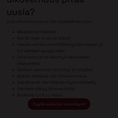
uusia?
Uusi ulkoverhous voi olla tarpeellinen, kun:
Maalipinta hilseilee
Seinät ovat vinot tai kierot
Haluat vaihtaa mineriittilevyt kauniiseen ja
turvalliseen puupintaan
Ulkoverhous on kärsinyt ikkunoiden
alapuolelta
Vanhan verhoilun kiinnitys on irtoillut
Epäilet kosteus- tai homevahinkoa
Seinät eivät ole riittävän hyvin eristetty
Seinissä näkyy lahovaurioita
Nurkissa tuntuu vetoa
Pyydä maksuton arviokäynti