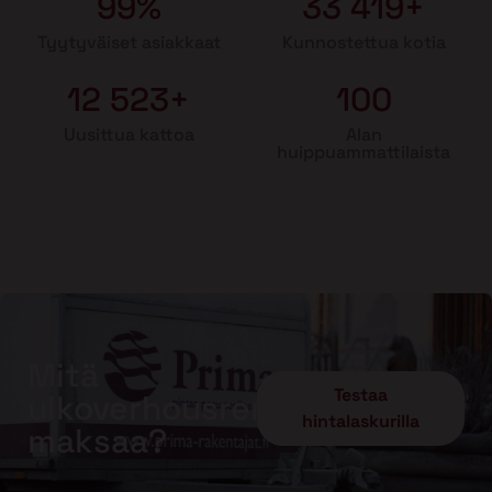
99%
33 419+
Tyytyväiset asiakkaat
Kunnostettua kotia
12 523+
100
Uusittua kattoa
Alan
huippuammattilaista
Mitä
Testaa
ulkoverhousremontti
hintalaskurilla
maksaa?