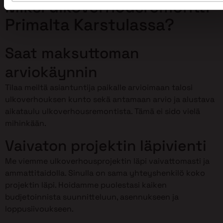
Miksi ulkoverhousremontti
Primalta Karstulassa?
Saat maksuttoman
arviokäynnin
Tilaa meiltä asiantuntija paikalle arvioimaan talosi
ulkoverhouksen kunto sekä antamaan arvio ja alustava
aikataulu ulkoverhousremontista. Tämä ei sido vielä
mihinkään.
Vaivaton projektin läpivienti
Me viemme ulkoverhousprojektin läpi vaivattomasti ja
ammattitaidolla. Sinulla on sama yhteyshenkilö koko
projektin läpi. Hoidamme puolestasi kaiken
budjetoinnista suunnitteluun, asennukseen ja
loppusiivoukseen.