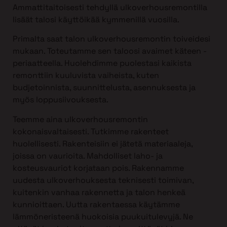
Ammattitaitoisesti tehdyllä ulkoverhousremontilla
lisäät talosi käyttöikää kymmenillä vuosilla.
Primalta saat talon ulkoverhousremontin toiveidesi
mukaan. Toteutamme sen taloosi avaimet käteen -
periaatteella. Huolehdimme puolestasi kaikista
remonttiin kuuluvista vaiheista, kuten
budjetoinnista, suunnittelusta, asennuksesta ja
myös loppusiivouksesta.
Teemme aina ulkoverhousremontin
kokonaisvaltaisesti. Tutkimme rakenteet
huolellisesti. Rakenteisiin ei jätetä materiaaleja,
joissa on vaurioita. Mahdolliset laho- ja
kosteusvauriot korjataan pois. Rakennamme
uudesta ulkoverhouksesta teknisesti toimivan,
kuitenkin vanhaa rakennetta ja talon henkeä
kunnioittaen. Uutta rakentaessa käytämme
lämmöneristeenä huokoisia puukuitulevyjä. Ne