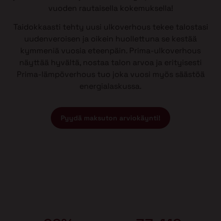
vuoden rautaisella kokemuksella!
Taidokkaasti tehty uusi ulkoverhous tekee talostasi
uudenveroisen ja oikein huollettuna se kestää
kymmeniä vuosia eteenpäin. Prima-ulkoverhous
näyttää hyvältä, nostaa talon arvoa ja erityisesti
Prima-lämpöverhous tuo joka vuosi myös säästöä
energialaskussa.
Pyydä maksuton arviokäynti!