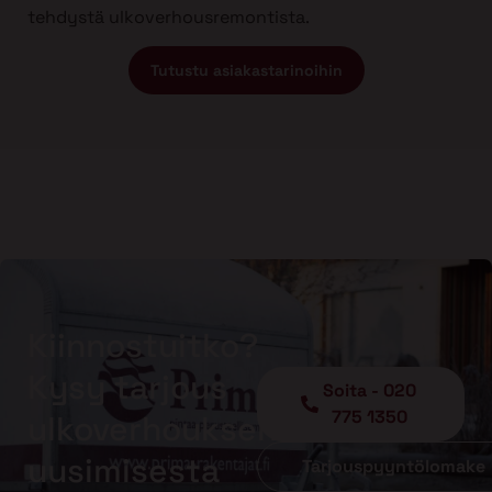
tehdystä ulkoverhousremontista.
Tutustu asiakastarinoihin
Kiinnostuitko?
Kysy tarjous
Soita - 020
775 1350
ulkoverhouksen
uusimisesta
Tarjouspyyntölomake