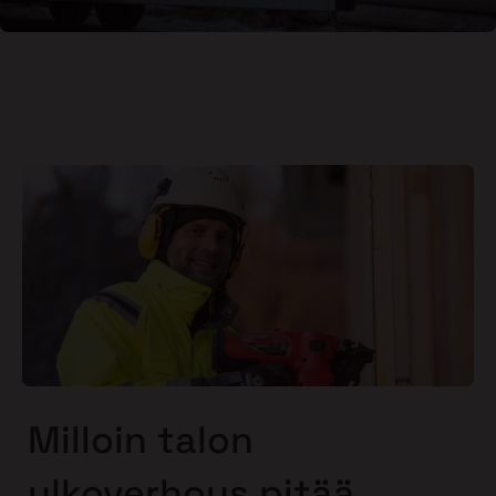
Milloin talon
ulkoverhous pitää