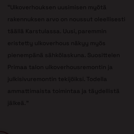
“Ulkoverhouksen uusimisen myötä
rakennuksen arvo on noussut oleellisesti
täällä Karstulassa. Uusi, paremmin
eristetty ulkoverhous näkyy myös
pienempänä sähkölaskuna. Suosittelen
Primaa talon ulkoverhousremontin ja
julkisivuremontin tekijöiksi. Todella
ammattimaista toimintaa ja täydellistä
jälkeä.”