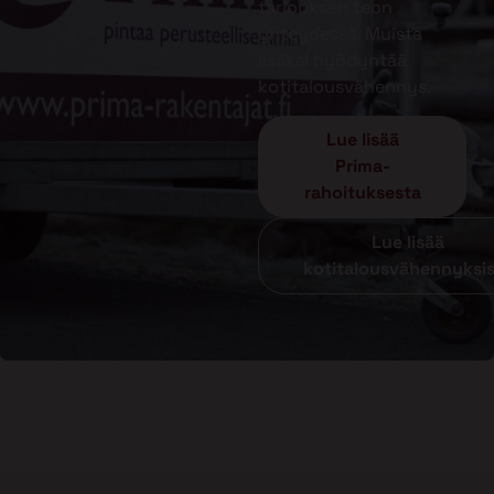
tarjouksen teon
yhteydessä. Muista
lisäksi hyödyntää
kotitalousvähennys.
Lue lisää
Prima-
rahoituksesta
Lue lisää
kotitalousvähennyksi