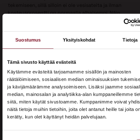
tekemiseen, sillä silloin ei ole vesisateita ja ilman
kosteusprosentti on normaalia alhaisempi. Näin
suojauksen tarve on vähäisempi. Talviaikaan myös
piha säilyy turvassa lumen ja roudan alla.
Ulkoverhousremontti on iso urakka, joten työ on
Suostumus
Yksityiskohdat
Tietoja
mahdollista jakaa kahdelle vuodelle, kun sitä
tehdään yli vuodenvaihteen. Näin voit hyödyntää
kotitalousvähennyksen molemmilta vuosilta ja
Tämä sivusto käyttää evästeitä
säästää jopa 3200 €.
Käytämme evästeitä tarjoamamme sisällön ja mainosten
räätälöimiseen, sosiaalisen median ominaisuuksien tukemis
Ota yhteyttä ja kysy tarjous ensi talven
ja kävijämäärämme analysoimiseen. Lisäksi jaamme sosiaal
ulkoverhousremontista jo tänään!
median, mainosalan ja analytiikka-alan kumppaneillemme tie
siitä, miten käytät sivustoamme. Kumppanimme voivat yhdis
näitä tietoja muihin tietoihin, joita olet antanut heille tai joita o
kerätty, kun olet käyttänyt heidän palvelujaan.
ASUNTOMESSUT 2026 · LEMPÄÄLÄ
Prima on mukana
Suostumuksen