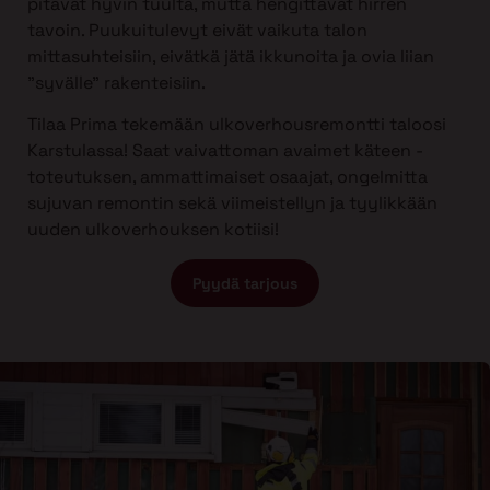
pitävät hyvin tuulta, mutta hengittävät hirren
tavoin. Puukuitulevyt eivät vaikuta talon
mittasuhteisiin, eivätkä jätä ikkunoita ja ovia liian
”syvälle” rakenteisiin.
Tilaa Prima tekemään ulkoverhousremontti taloosi
Karstulassa! Saat vaivattoman avaimet käteen -
toteutuksen, ammattimaiset osaajat, ongelmitta
sujuvan remontin sekä viimeistellyn ja tyylikkään
uuden ulkoverhouksen kotiisi!
Pyydä tarjous