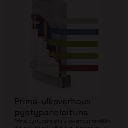
Prima-ulkoverhous
pystypaneloituna
Prima-pystypaneloitu ulkoverhous tehdään
ristiinkoolatun ja oikaistun seinäpohjan