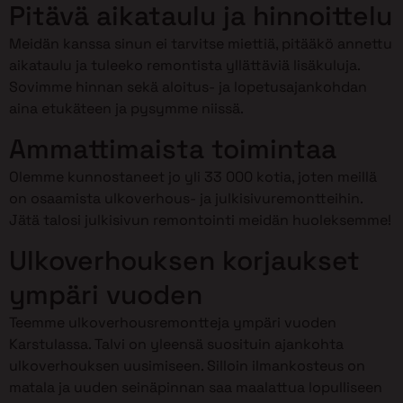
Pitävä aikataulu ja hinnoittelu
Meidän kanssa sinun ei tarvitse miettiä, pitääkö annettu
aikataulu ja tuleeko remontista yllättäviä lisäkuluja.
Sovimme hinnan sekä aloitus- ja lopetusajankohdan
aina etukäteen ja pysymme niissä.
Ammattimaista toimintaa
Olemme kunnostaneet jo yli 33 000 kotia, joten meillä
on osaamista ulkoverhous- ja julkisivuremontteihin.
Jätä talosi julkisivun remontointi meidän huoleksemme!
Ulkoverhouksen korjaukset
ympäri vuoden
Teemme ulkoverhousremontteja ympäri vuoden
Karstulassa. Talvi on yleensä suosituin ajankohta
ulkoverhouksen uusimiseen. Silloin ilmankosteus on
matala ja uuden seinäpinnan saa maalattua lopulliseen