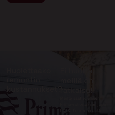
Huolettaako
Ei huolta,
remontin
meillä on
kustannukset?
ratkaisu!
Meiltä saat edullisen
Prima-rahoituksen jopa
50 000 euroon saakka