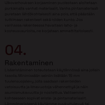
Ulkoverhouksen korjaaminen puolestaan aloitetaan
purkamalla vanhat materiaalit. Vanha pintamateriaali
puretaan lähtökohtaisesti aina pois, että päästään
tutkimaan rakenteet sekä niiden kunto. Jos
vanhassa rakenteessa havaitaan laho- ja
kosteusvaurioita, ne korjataan ammattitaitoisesti.
04.
Rakentaminen
Lisäeristäminen toteutetaan käytännössä aina jollain
tasolla. Minimissään seiniin lisätään 15 mm
tuulensuojalevy, jolla saadaan rakenteiden
vetoisuutta ja ilmavuotoja vähennettyä ja näin
asumismukavuutta jo nostettua. Valitsemme
kohteeseen sopivat eriste- ja pintamateriaalit.
Lämmöneristeenä käytämme puukuitulevyä tai