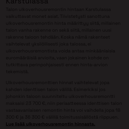
Karstulassa
Talon ulkoverhousremontin hintaan Karstulassa
vaikuttavat monet asiat. Tiivistetysti sanottuna
ulkoverhousremontin hinta määrittyy siitä, millainen
talon vanha rakenne on sekä siitä, millainen uusi
rakenne taloon tehdään. Koska nämä rakenteet
vaihtelevat yksilöllisesti joka talossa, ei
ulkoverhousremontista voida antaa minkäänlaisia
euromääräisiä arvioita, vaan jokainen kohde on
tutkittava perinpohjaisesti ennen hinta-arvion
tekemistä.
Ulkoverhousremonttien hinnat vaihtelevat jopa
kahden identtisen talon välillä. Esimerkiksi jos
johonkin taloon suunniteltu ulkoverhousremontti
maksaisi 23 700 €, niin periaatteessa identtisen talon
vastaavanlaisen remontin hinta voi vaihdella jopa 18
300 € ja 36 300 € välillä toimitussisällöstä riippuen.
Lue lisää ulkoverhousremontin hinnasta.