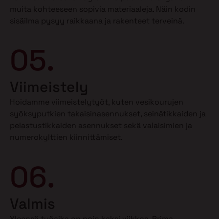
muita kohteeseen sopivia materiaaleja. Näin kodin
sisäilma pysyy raikkaana ja rakenteet terveinä.
05.
Viimeistely
Hoidamme viimeistelytyöt, kuten vesikourujen
syöksyputkien takaisinasennukset, seinätikkaiden ja
pelastustikkaiden asennukset sekä valaisimien ja
numerokylttien kiinnittämiset.
06.
Valmis
Yleensä työaika on noin kaksi viikkoa. Prima-