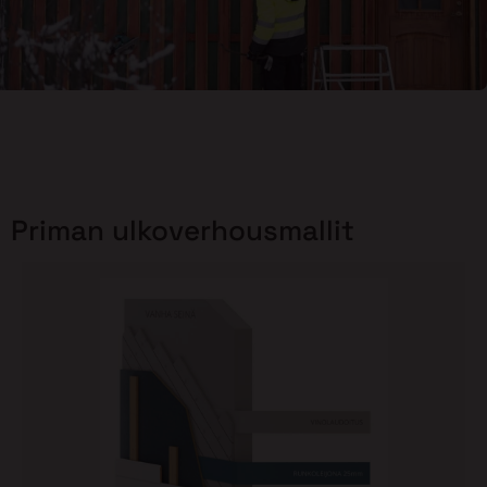
Priman ulkoverhousmallit