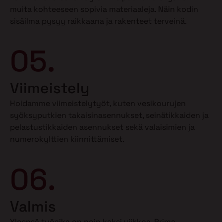
muita kohteeseen sopivia materiaaleja. Näin kodin
sisäilma pysyy raikkaana ja rakenteet terveinä.
05.
Viimeistely
Hoidamme viimeistelytyöt, kuten vesikourujen
syöksyputkien takaisinasennukset, seinätikkaiden ja
pelastustikkaiden asennukset sekä valaisimien ja
numerokylttien kiinnittämiset.
06.
Valmis
Yleensä työaika on noin kaksi viikkoa. Prima-