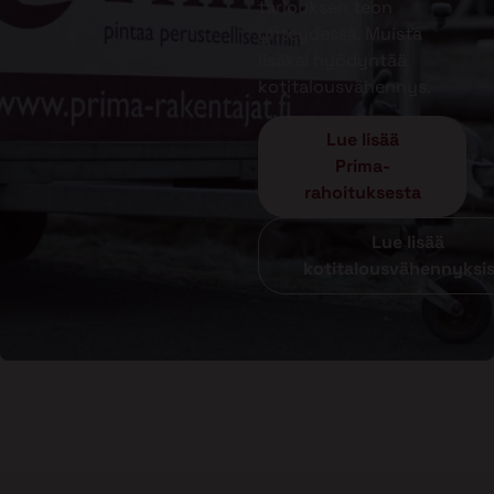
tarjouksen teon
yhteydessä. Muista
lisäksi hyödyntää
kotitalousvähennys.
Lue lisää
Prima-
rahoituksesta
Lue lisää
kotitalousvähennyksi