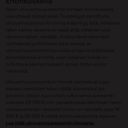
Enonkoskella
Talon ulkoverhousremontin hintaan Enonkoskella
vaikuttavat monet asiat. Tiivistetysti sanottuna
ulkoverhousremontin hinta määrittyy siitä, millainen
talon vanha rakenne on sekä siitä, millainen uusi
rakenne taloon tehdään. Koska nämä rakenteet
vaihtelevat yksilöllisesti joka talossa, ei
ulkoverhousremontista voida antaa minkäänlaisia
euromääräisiä arvioita, vaan jokainen kohde on
tutkittava perinpohjaisesti ennen hinta-arvion
tekemistä.
Ulkoverhousremonttien hinnat vaihtelevat jopa
kahden identtisen talon välillä. Esimerkiksi jos
johonkin taloon suunniteltu ulkoverhousremontti
maksaisi 23 700 €, niin periaatteessa identtisen talon
vastaavanlaisen remontin hinta voi vaihdella jopa 18
300 € ja 36 300 € välillä toimitussisällöstä riippuen.
Lue lisää ulkoverhousremontin hinnasta.