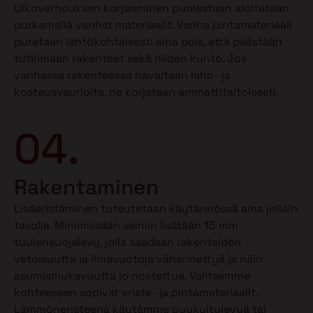
Ulkoverhouksen korjaaminen puolestaan aloitetaan
purkamalla vanhat materiaalit. Vanha pintamateriaali
puretaan lähtökohtaisesti aina pois, että päästään
tutkimaan rakenteet sekä niiden kunto. Jos
vanhassa rakenteessa havaitaan laho- ja
kosteusvaurioita, ne korjataan ammattitaitoisesti.
04.
Rakentaminen
Lisäeristäminen toteutetaan käytännössä aina jollain
tasolla. Minimissään seiniin lisätään 15 mm
tuulensuojalevy, jolla saadaan rakenteiden
vetoisuutta ja ilmavuotoja vähennettyä ja näin
asumismukavuutta jo nostettua. Valitsemme
kohteeseen sopivat eriste- ja pintamateriaalit.
Lämmöneristeenä käytämme puukuitulevyä tai