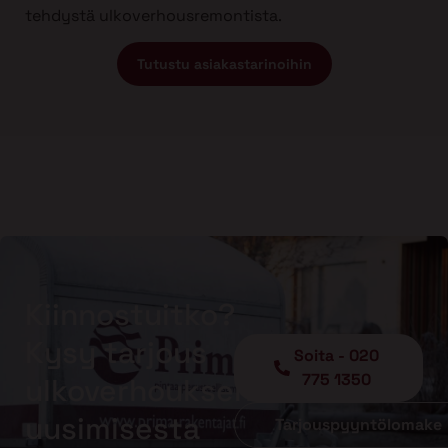
tehdystä ulkoverhousremontista.
Tutustu asiakastarinoihin
Kiinnostuitko?
Kysy tarjous
Soita - 020
775 1350
ulkoverhouksen
uusimisesta
Tarjouspyyntölomake