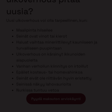
uusia?
Uusi ulkoverhous voi olla tarpeellinen, kun:
Maalipinta hilseilee
Seinät ovat vinot tai kierot
Haluat vaihtaa mineriittilevyt kauniiseen ja
turvalliseen puupintaan
Ulkoverhous on kärsinyt ikkunoiden
alapuolelta
Vanhan verhoilun kiinnitys on irtoillut
Epäilet kosteus- tai homevahinkoa
Seinät eivät ole riittävän hyvin eristetty
Seinissä näkyy lahovaurioita
Nurkissa tuntuu vetoa
Pyydä maksuton arviokäynti