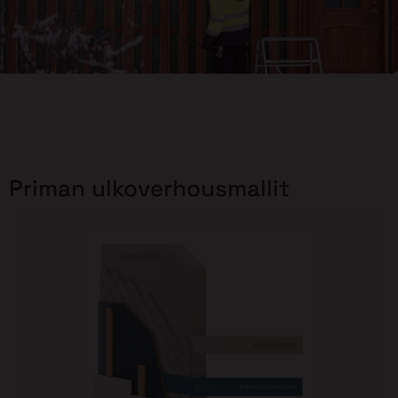
Priman ulkoverhousmallit