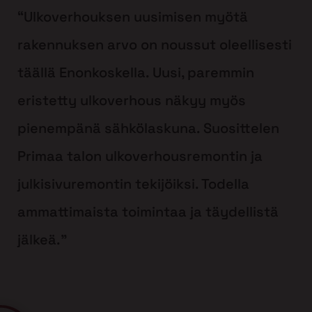
“Ulkoverhouksen uusimisen myötä
rakennuksen arvo on noussut oleellisesti
täällä Enonkoskella. Uusi, paremmin
eristetty ulkoverhous näkyy myös
pienempänä sähkölaskuna. Suosittelen
Primaa talon ulkoverhousremontin ja
julkisivuremontin tekijöiksi. Todella
ammattimaista toimintaa ja täydellistä
jälkeä.”