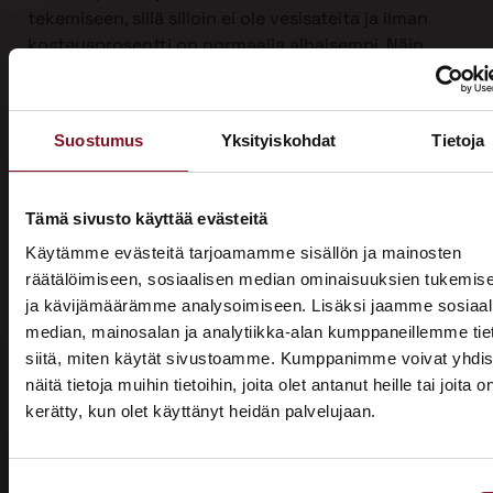
tekemiseen, sillä silloin ei ole vesisateita ja ilman
kosteusprosentti on normaalia alhaisempi. Näin
suojauksen tarve on vähäisempi. Talviaikaan myös
piha säilyy turvassa lumen ja roudan alla.
Ulkoverhousremontti on iso urakka, joten työ on
Suostumus
Yksityiskohdat
Tietoja
mahdollista jakaa kahdelle vuodelle, kun sitä
tehdään yli vuodenvaihteen. Näin voit hyödyntää
kotitalousvähennyksen molemmilta vuosilta ja
Tämä sivusto käyttää evästeitä
säästää jopa 3200 €.
Käytämme evästeitä tarjoamamme sisällön ja mainosten
räätälöimiseen, sosiaalisen median ominaisuuksien tukemis
Ota yhteyttä ja kysy tarjous ensi talven
ja kävijämäärämme analysoimiseen. Lisäksi jaamme sosiaal
ulkoverhousremontista jo tänään!
median, mainosalan ja analytiikka-alan kumppaneillemme tie
siitä, miten käytät sivustoamme. Kumppanimme voivat yhdis
näitä tietoja muihin tietoihin, joita olet antanut heille tai joita o
kerätty, kun olet käyttänyt heidän palvelujaan.
ASUNTOMESSUT 2026 · LEMPÄÄLÄ
Prima on mukana
Suostumuksen