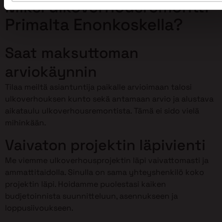
Miksi ulkoverhousremontti
Primalta Enonkoskella?
Saat maksuttoman
arviokäynnin
Tilaa meiltä asiantuntija paikalle arvioimaan talosi
ulkoverhouksen kunto sekä antamaan arvio ja alustava
aikataulu ulkoverhousremontista. Tämä ei sido vielä
mihinkään.
Vaivaton projektin läpivienti
Me viemme ulkoverhousprojektin läpi vaivattomasti ja
ammattitaidolla. Sinulla on sama yhteyshenkilö koko
projektin läpi. Hoidamme puolestasi kaiken
budjetoinnista suunnitteluun, asennukseen ja
loppusiivoukseen.