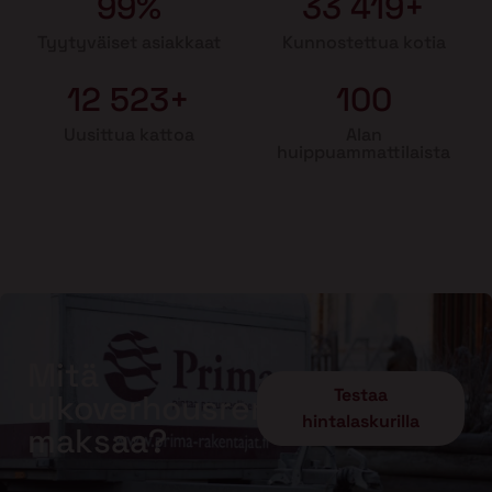
99%
33 419+
Tyytyväiset asiakkaat
Kunnostettua kotia
12 523+
100
Uusittua kattoa
Alan
huippuammattilaista
Mitä
Testaa
ulkoverhousremontti
hintalaskurilla
maksaa?