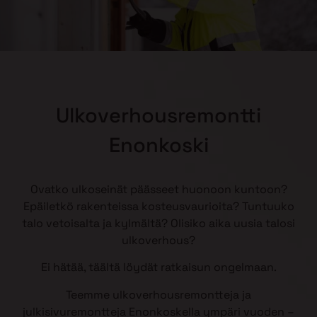
Ulkoverhousremontti
Enonkoski
Ovatko ulkoseinät päässeet huonoon kuntoon?
Epäiletkö rakenteissa kosteusvaurioita? Tuntuuko
talo vetoisalta ja kylmältä? Olisiko aika uusia talosi
ulkoverhous?
Ei hätää, täältä löydät ratkaisun ongelmaan.
Teemme ulkoverhousremontteja ja
julkisivuremontteja Enonkoskella ympäri vuoden –