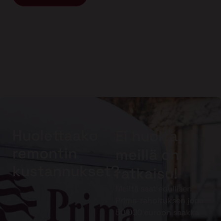
Huolettaako
Ei huolta,
remontin
meillä on
kustannukset?
ratkaisu!
Meiltä saat edullisen
Prima-rahoituksen jopa
50 000 euroon saakka