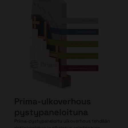
Prima-ulkoverhous
pystypaneloituna
Prima-pystypaneloitu ulkoverhous tehdään
ristiinkoolatun ja oikaistun seinäpohjan