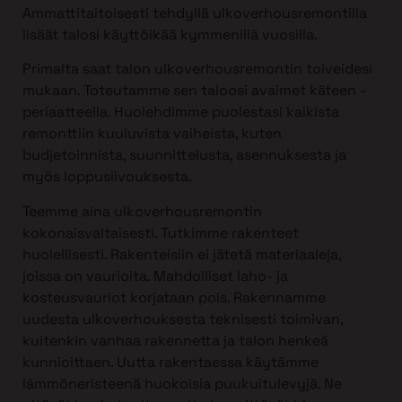
Ammattitaitoisesti tehdyllä ulkoverhousremontilla
lisäät talosi käyttöikää kymmenillä vuosilla.
Primalta saat talon ulkoverhousremontin toiveidesi
mukaan. Toteutamme sen taloosi avaimet käteen -
periaatteella. Huolehdimme puolestasi kaikista
remonttiin kuuluvista vaiheista, kuten
budjetoinnista, suunnittelusta, asennuksesta ja
myös loppusiivouksesta.
Teemme aina ulkoverhousremontin
kokonaisvaltaisesti. Tutkimme rakenteet
huolellisesti. Rakenteisiin ei jätetä materiaaleja,
joissa on vaurioita. Mahdolliset laho- ja
kosteusvauriot korjataan pois. Rakennamme
uudesta ulkoverhouksesta teknisesti toimivan,
kuitenkin vanhaa rakennetta ja talon henkeä
kunnioittaen. Uutta rakentaessa käytämme
lämmöneristeenä huokoisia puukuitulevyjä. Ne