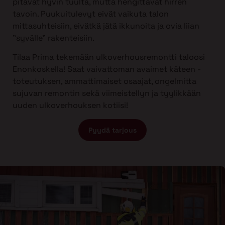
pitävät hyvin tuulta, mutta hengittävät hirren
tavoin. Puukuitulevyt eivät vaikuta talon
mittasuhteisiin, eivätkä jätä ikkunoita ja ovia liian
”syvälle” rakenteisiin.
Tilaa Prima tekemään ulkoverhousremontti taloosi
Enonkoskella! Saat vaivattoman avaimet käteen -
toteutuksen, ammattimaiset osaajat, ongelmitta
sujuvan remontin sekä viimeistellyn ja tyylikkään
uuden ulkoverhouksen kotiisi!
Pyydä tarjous