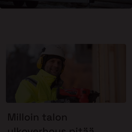
Milloin talon
ulkoverhous pitää