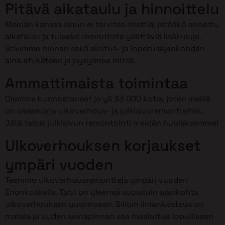
Pitävä aikataulu ja hinnoittelu
Meidän kanssa sinun ei tarvitse miettiä, pitääkö annettu
aikataulu ja tuleeko remontista yllättäviä lisäkuluja.
Sovimme hinnan sekä aloitus- ja lopetusajankohdan
aina etukäteen ja pysymme niissä.
Ammattimaista toimintaa
Olemme kunnostaneet jo yli 33 000 kotia, joten meillä
on osaamista ulkoverhous- ja julkisivuremontteihin.
Jätä talosi julkisivun remontointi meidän huoleksemme!
Ulkoverhouksen korjaukset
ympäri vuoden
Teemme ulkoverhousremontteja ympäri vuoden
Enonkoskella. Talvi on yleensä suosituin ajankohta
ulkoverhouksen uusimiseen. Silloin ilmankosteus on
matala ja uuden seinäpinnan saa maalattua lopulliseen