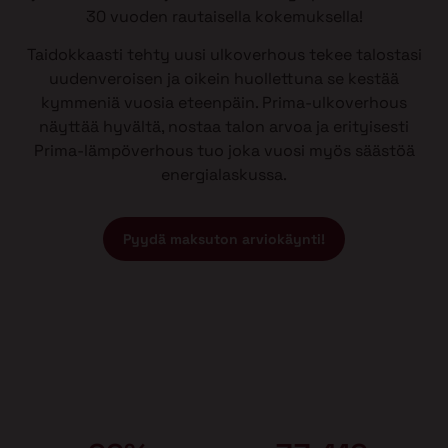
30 vuoden rautaisella kokemuksella!
Taidokkaasti tehty uusi ulkoverhous tekee talostasi
uudenveroisen ja oikein huollettuna se kestää
kymmeniä vuosia eteenpäin. Prima-ulkoverhous
näyttää hyvältä, nostaa talon arvoa ja erityisesti
Prima-lämpöverhous tuo joka vuosi myös säästöä
energialaskussa.
Pyydä maksuton arviokäynti!