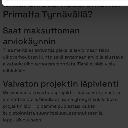
Miksi ulkoverhousremontti
Primalta Tyrnävällä?
Saat maksuttoman
arviokäynnin
Tilaa meiltä asiantuntija paikalle arvioimaan talosi
ulkoverhouksen kunto sekä antamaan arvio ja alustava
aikataulu ulkoverhousremontista. Tämä ei sido vielä
mihinkään.
Vaivaton projektin läpivienti
Me viemme ulkoverhousprojektin läpi vaivattomasti ja
ammattitaidolla. Sinulla on sama yhteyshenkilö koko
projektin läpi. Hoidamme puolestasi kaiken
budjetoinnista suunnitteluun, asennukseen ja
loppusiivoukseen.