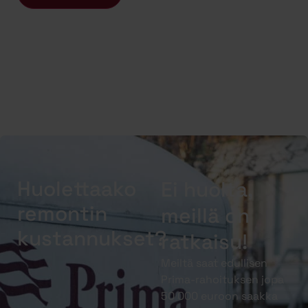
Huolettaako
Ei huolta,
remontin
meillä on
kustannukset?
ratkaisu!
Meiltä saat edullisen
Prima-rahoituksen jopa
50 000 euroon saakka