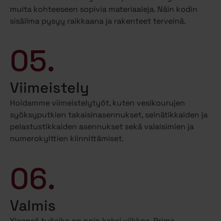
muita kohteeseen sopivia materiaaleja. Näin kodin
sisäilma pysyy raikkaana ja rakenteet terveinä.
05.
Viimeistely
Hoidamme viimeistelytyöt, kuten vesikourujen
syöksyputkien takaisinasennukset, seinätikkaiden ja
pelastustikkaiden asennukset sekä valaisimien ja
numerokylttien kiinnittämiset.
06.
Valmis
Yleensä työaika on noin kaksi viikkoa. Prima-