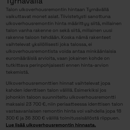
Tyrnävällä
Talon ulkoverhousremontin hintaan Tyrnävällä
vaikuttavat monet asiat. Tiivistetysti sanottuna
ulkoverhousremontin hinta määrittyy siitä, millainen
talon vanha rakenne on sekä siitä, millainen uusi
rakenne taloon tehdään. Koska nämä rakenteet
vaihtelevat yksilöllisesti joka talossa, ei
ulkoverhousremontista voida antaa minkäänlaisia
euromääräisiä arvioita, vaan jokainen kohde on
tutkittava perinpohjaisesti ennen hinta-arvion
tekemistä.
Ulkoverhousremonttien hinnat vaihtelevat jopa
kahden identtisen talon välillä. Esimerkiksi jos
johonkin taloon suunniteltu ulkoverhousremontti
maksaisi 23 700 €, niin periaatteessa identtisen talon
vastaavanlaisen remontin hinta voi vaihdella jopa 18
300 € ja 36 300 € välillä toimitussisällöstä riippuen.
Lue lisää ulkoverhousremontin hinnasta.