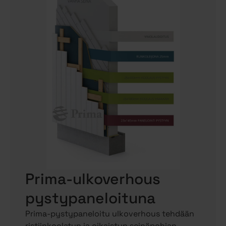
Prima-ulkoverhous
pystypaneloituna
Prima-pystypaneloitu ulkoverhous tehdään
ristiinkoolatun ja oikaistun seinäpohjan