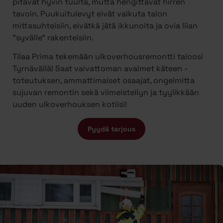
pitävät hyvin tuulta, mutta hengittävät hirren
tavoin. Puukuitulevyt eivät vaikuta talon
mittasuhteisiin, eivätkä jätä ikkunoita ja ovia liian
”syvälle” rakenteisiin.
Tilaa Prima tekemään ulkoverhousremontti taloosi
Tyrnävällä! Saat vaivattoman avaimet käteen -
toteutuksen, ammattimaiset osaajat, ongelmitta
sujuvan remontin sekä viimeistellyn ja tyylikkään
uuden ulkoverhouksen kotiisi!
Pyydä tarjous