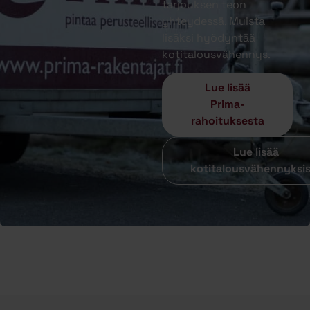
tarjouksen teon
yhteydessä. Muista
lisäksi hyödyntää
kotitalousvähennys.
Lue lisää
Prima-
rahoituksesta
Lue lisää
kotitalousvähennyksi