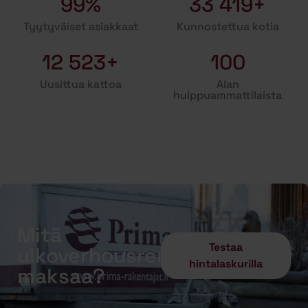
99%
33 419+
Tyytyväiset asiakkaat
Kunnostettua kotia
12 523+
100
Uusittua kattoa
Alan
huippuammattilaista
Mitä
Testaa
ulkoverhousremontti
hintalaskurilla
maksaa?