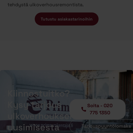
tehdystä ulkoverhousremontista.
Tutustu asiakastarinoihin
Kiinnostuitko?
Kysy tarjous
Soita - 020
775 1350
ulkoverhouksen
uusimisesta
Tarjouspyyntölomake