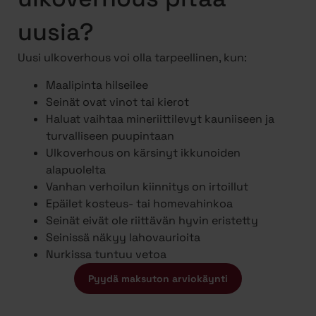
uusia?
Uusi ulkoverhous voi olla tarpeellinen, kun:
Maalipinta hilseilee
Seinät ovat vinot tai kierot
Haluat vaihtaa mineriittilevyt kauniiseen ja
turvalliseen puupintaan
Ulkoverhous on kärsinyt ikkunoiden
alapuolelta
Vanhan verhoilun kiinnitys on irtoillut
Epäilet kosteus- tai homevahinkoa
Seinät eivät ole riittävän hyvin eristetty
Seinissä näkyy lahovaurioita
Nurkissa tuntuu vetoa
Pyydä maksuton arviokäynti