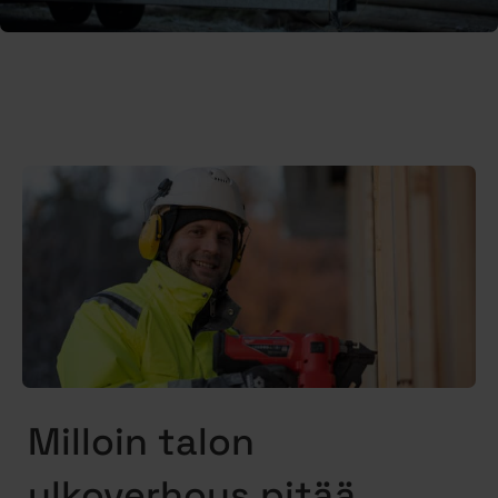
Milloin talon
ulkoverhous pitää