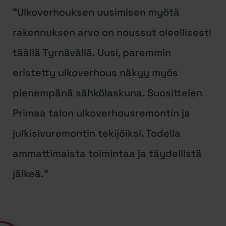
“Ulkoverhouksen uusimisen myötä
rakennuksen arvo on noussut oleellisesti
täällä Tyrnävällä. Uusi, paremmin
eristetty ulkoverhous näkyy myös
pienempänä sähkölaskuna. Suosittelen
Primaa talon ulkoverhousremontin ja
julkisivuremontin tekijöiksi. Todella
ammattimaista toimintaa ja täydellistä
jälkeä.”