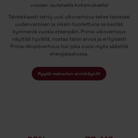
vuoden rautaisella kokemuksella!
Taidokkaasti tehty uusi ulkoverhous tekee talostasi
uudenveroisen ja oikein huollettuna se kestää
kymmeniä vuosia eteenpäin. Prima-ulkoverhous
näyttää hyvältä, nostaa talon arvoa ja erityisesti
Prima-lämpöverhous tuo joka vuosi myös säästöä
energialaskussa.
Pyydä maksuton arviokäynti!