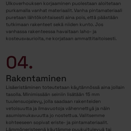
Ulkoverhouksen korjaaminen puolestaan aloitetaan
purkamalla vanhat materiaalit. Vanha pintamateriaali
puretaan lähtökohtaisesti aina pois, että päästään
tutkimaan rakenteet sekä niiden kunto. Jos
vanhassa rakenteessa havaitaan laho- ja
kosteusvaurioita, ne korjataan ammattitaitoisesti.
04.
Rakentaminen
Lisäeristäminen toteutetaan käytännössä aina jollain
tasolla. Minimissään seiniin lisätään 15 mm
tuulensuojalevy, jolla saadaan rakenteiden
vetoisuutta ja ilmavuotoja vähennettyä ja näin
asumismukavuutta jo nostettua. Valitsemme
kohteeseen sopivat eriste- ja pintamateriaalit.
Lämmöneristeenä käytämme puukuitulevyä tai