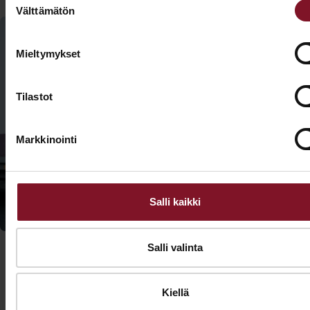
Välttämätön
valinta
Mieltymykset
Kysy
lisätietoja
Tilastot
Soita - 020
775 1350
ulkoverhouksen
Markkinointi
uusimisesta
Tarjouspyyntölomake
talvella!
Salli kaikki
Salli valinta
Kiellä