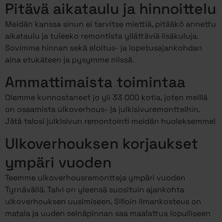
Pitävä aikataulu ja hinnoittelu
Meidän kanssa sinun ei tarvitse miettiä, pitääkö annettu
aikataulu ja tuleeko remontista yllättäviä lisäkuluja.
Sovimme hinnan sekä aloitus- ja lopetusajankohdan
aina etukäteen ja pysymme niissä.
Ammattimaista toimintaa
Olemme kunnostaneet jo yli 33 000 kotia, joten meillä
on osaamista ulkoverhous- ja julkisivuremontteihin.
Jätä talosi julkisivun remontointi meidän huoleksemme!
Ulkoverhouksen korjaukset
ympäri vuoden
Teemme ulkoverhousremontteja ympäri vuoden
Tyrnävällä. Talvi on yleensä suosituin ajankohta
ulkoverhouksen uusimiseen. Silloin ilmankosteus on
matala ja uuden seinäpinnan saa maalattua lopulliseen