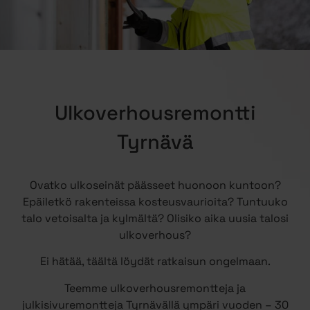
Ulkoverhousremontti
Tyrnävä
Ovatko ulkoseinät päässeet huonoon kuntoon?
Epäiletkö rakenteissa kosteusvaurioita? Tuntuuko
talo vetoisalta ja kylmältä? Olisiko aika uusia talosi
ulkoverhous?
Ei hätää, täältä löydät ratkaisun ongelmaan.
Teemme ulkoverhousremontteja ja
julkisivuremontteja Tyrnävällä ympäri vuoden – 30