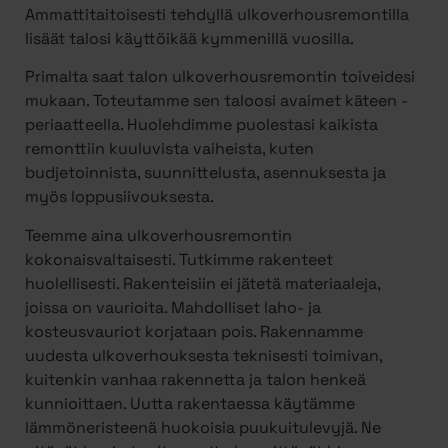
Ammattitaitoisesti tehdyllä ulkoverhousremontilla
lisäät talosi käyttöikää kymmenillä vuosilla.
Primalta saat talon ulkoverhousremontin toiveidesi
mukaan. Toteutamme sen taloosi avaimet käteen -
periaatteella. Huolehdimme puolestasi kaikista
remonttiin kuuluvista vaiheista, kuten
budjetoinnista, suunnittelusta, asennuksesta ja
myös loppusiivouksesta.
Teemme aina ulkoverhousremontin
kokonaisvaltaisesti. Tutkimme rakenteet
huolellisesti. Rakenteisiin ei jätetä materiaaleja,
joissa on vaurioita. Mahdolliset laho- ja
kosteusvauriot korjataan pois. Rakennamme
uudesta ulkoverhouksesta teknisesti toimivan,
kuitenkin vanhaa rakennetta ja talon henkeä
kunnioittaen. Uutta rakentaessa käytämme
lämmöneristeenä huokoisia puukuitulevyjä. Ne