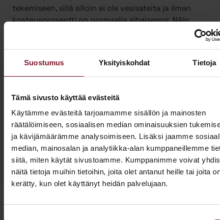
tekemiseen, sillä silloin ei ole vesisateita ja ilman
kosteusprosentti on normaalia alhaisempi. Näin
suojauksen tarve on vähäisempi. Talviaikaan myös
piha säilyy turvassa lumen ja roudan alla.
Ulkoverhousremontti on iso urakka, joten työ on
Suostumus
Yksityiskohdat
Tietoja
mahdollista jakaa kahdelle vuodelle, kun sitä
tehdään yli vuodenvaihteen. Näin voit hyödyntää
kotitalousvähennyksen molemmilta vuosilta ja
Tämä sivusto käyttää evästeitä
säästää jopa 3200 €.
Käytämme evästeitä tarjoamamme sisällön ja mainosten
räätälöimiseen, sosiaalisen median ominaisuuksien tukemis
Ota yhteyttä ja kysy tarjous ensi talven
ja kävijämäärämme analysoimiseen. Lisäksi jaamme sosiaal
ulkoverhousremontista jo tänään!
median, mainosalan ja analytiikka-alan kumppaneillemme tie
siitä, miten käytät sivustoamme. Kumppanimme voivat yhdis
näitä tietoja muihin tietoihin, joita olet antanut heille tai joita o
kerätty, kun olet käyttänyt heidän palvelujaan.
Suostumuksen