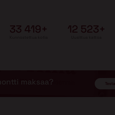
33 419+
12 523+
Kunnostettua kotia
Uusittua kattoa
montti maksaa?
Testa