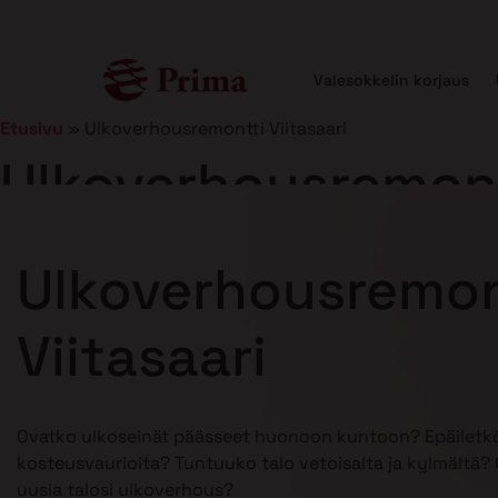
Valesokkelin korjaus
Etusivu
»
Ulkoverhousremontti Viitasaari
Ulkoverhousremontt
Julkaistu
5.1.2026
12 min lukuaika
Ulkoverhousremon
Viitasaari
Ovatko ulkoseinät päässeet huonoon kuntoon? Epäiletkö
kosteusvaurioita? Tuntuuko talo vetoisalta ja kylmältä? O
uusia talosi ulkoverhous?