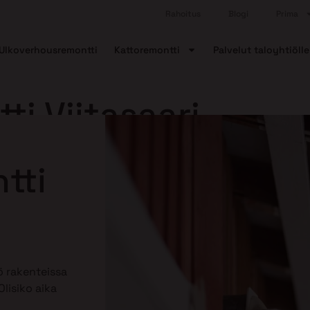
Rahoitus
Blogi
Prima
Ulkoverhousremontti
Kattoremontti
Palvelut taloyhtiölle
i Viitasaari
tti
 rakenteissa
lisiko aika