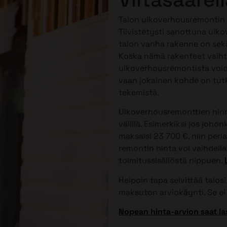
Talon ulkoverhousremontin h
Tiivistetysti sanottuna ulko
talon vanha rakenne on sekä
Koska nämä rakenteet vaihtele
ulkoverhousremontista voida
vaan jokainen kohde on tutk
tekemistä.
Ulkoverhousremonttien hinna
välillä. Esimerkiksi jos joh
maksaisi 23 700 €, niin peri
remontin hinta voi vaihdella 
toimitussisällöstä riippuen.
Helpoin tapa selvittää talo
maksuton arviokäynti. Se ei 
Nopean hinta-arvion saat la