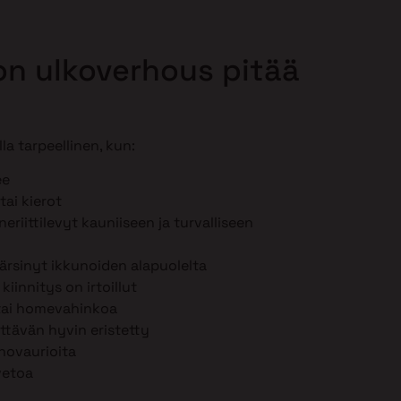
lon ulkoverhous pitää
la tarpeellinen, kun:
ee
tai kierot
eriittilevyt kauniiseen ja turvalliseen
ärsinyt ikkunoiden alapuolelta
iinnitys on irtoillut
 tai homevahinkoa
iittävän hyvin eristetty
hovaurioita
vetoa