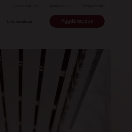
Asiakastarinat
Meille töihin
Yhteystiedot
Pyydä tarjous
Ulkomaalaus