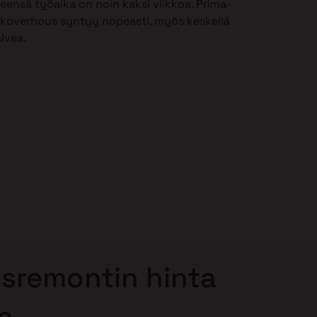
leensä työaika on noin kaksi viikkoa. Prima-
lkoverhous syntyy nopeasti, myös keskellä
alvea.
sremontin hinta
la