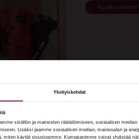
Pyydä maksuton 
Yksityiskohdat
×
ASUNTOMESSUT 2026 · LEMPÄÄLÄ
itä
remontti tehdään?
Prima on mukana
mme sisällön ja mainosten räätälöimiseen, sosiaalisen median
Asuntomessuilla!
iseen. Lisäksi jaamme sosiaalisen median, mainosalan ja analy
, miten käytät sivustoamme. Kumppanimme voivat yhdistää näitä t