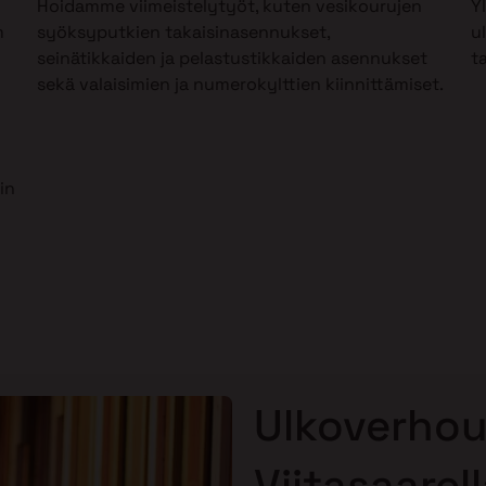
Hoidamme viimeistelytyöt, kuten vesikourujen
Y
m
syöksyputkien takaisinasennukset,
u
seinätikkaiden ja pelastustikkaiden asennukset
t
sekä valaisimien ja numerokylttien kiinnittämiset.
in
Ulkoverhou
Viitasaarel