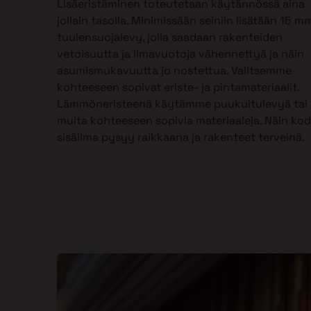
Lisäeristäminen toteutetaan käytännössä aina
jollain tasolla. Minimissään seiniin lisätään 15 m
tuulensuojalevy, jolla saadaan rakenteiden
vetoisuutta ja ilmavuotoja vähennettyä ja näin
asumismukavuutta jo nostettua. Valitsemme
kohteeseen sopivat eriste- ja pintamateriaalit.
Lämmöneristeenä käytämme puukuitulevyä tai
muita kohteeseen sopivia materiaaleja. Näin kod
sisäilma pysyy raikkaana ja rakenteet terveinä.