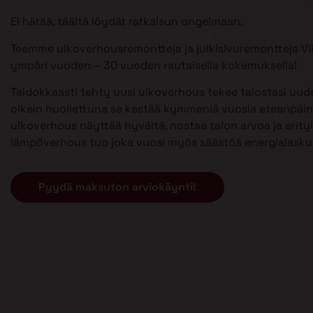
Ei hätää, täältä löydät ratkaisun ongelmaan.
Teemme ulkoverhousremontteja ja julkisivuremontteja Vii
ympäri vuoden – 30 vuoden rautaisella kokemuksella!
Taidokkaasti tehty uusi ulkoverhous tekee talostasi uud
oikein huollettuna se kestää kymmeniä vuosia eteenpäin
ulkoverhous näyttää hyvältä, nostaa talon arvoa ja erityi
lämpöverhous tuo joka vuosi myös säästöä energialasku
Pyydä maksuton arviokäynti!