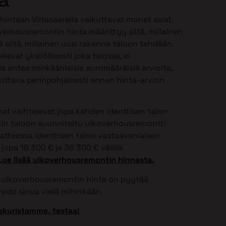
intaan Viitasaarella vaikuttavat monet asiat.
verhousremontin hinta määrittyy siitä, millainen
 siitä, millainen uusi rakenne taloon tehdään.
vat yksilöllisesti joka talossa, ei
 antaa minkäänlaisia euromääräisiä arvioita,
ittava perinpohjaisesti ennen hinta-arvion
t vaihtelevat jopa kahden identtisen talon
onkin taloon suunniteltu ulkoverhousremontti
aatteessa identtisen talon vastaavanlaisen
jopa 18 300 € ja 36 300 € välillä
Lue lisää ulkoverhousremontin hinnasta.
si ulkoverhousremontin hinta on pyytää
sido sinua vielä mihinkään.
skuristamme, testaa!