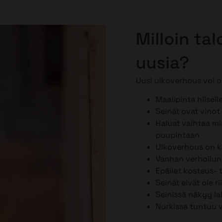
Milloin ta
uusia?
Uusi ulkoverhous voi ol
Maalipinta hilseil
Seinät ovat vinot 
Haluat vaihtaa min
puupintaan
Ulkoverhous on k
Vanhan verhoilun k
Epäilet kosteus-
Seinät eivät ole r
Seinissä näkyy la
Nurkissa tuntuu 