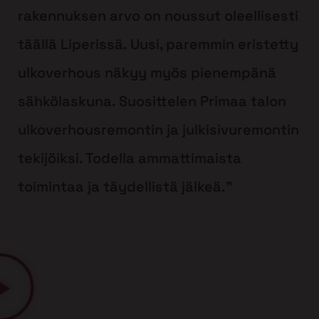
rakennuksen arvo on noussut oleellisesti
täällä Liperissä. Uusi, paremmin eristetty
ulkoverhous näkyy myös pienempänä
sähkölaskuna. Suosittelen Primaa talon
ulkoverhousremontin ja julkisivuremontin
tekijöiksi. Todella ammattimaista
toimintaa ja täydellistä jälkeä.”