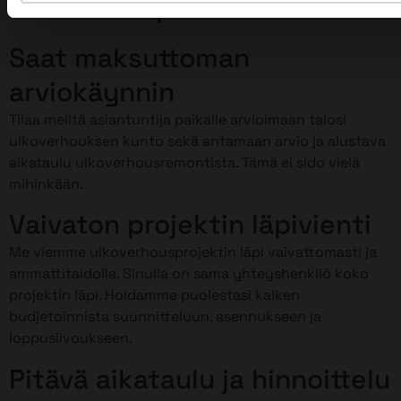
Primalta Liperissä?
Saat maksuttoman
arviokäynnin
Tilaa meiltä asiantuntija paikalle arvioimaan talosi
ulkoverhouksen kunto sekä antamaan arvio ja alustava
aikataulu ulkoverhousremontista. Tämä ei sido vielä
mihinkään.
Vaivaton projektin läpivienti
Me viemme ulkoverhousprojektin läpi vaivattomasti ja
ammattitaidolla. Sinulla on sama yhteyshenkilö koko
projektin läpi. Hoidamme puolestasi kaiken
budjetoinnista suunnitteluun, asennukseen ja
loppusiivoukseen.
Pitävä aikataulu ja hinnoittelu