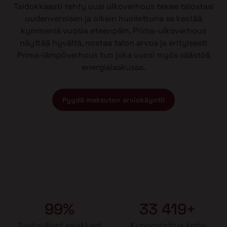
Taidokkaasti tehty uusi ulkoverhous tekee talostasi
uudenveroisen ja oikein huollettuna se kestää
kymmeniä vuosia eteenpäin. Prima-ulkoverhous
näyttää hyvältä, nostaa talon arvoa ja erityisesti
Prima-lämpöverhous tuo joka vuosi myös säästöä
energialaskussa.
Pyydä maksuton arviokäynti!
99%
33 419+
Tyytyväiset asiakkaat
Kunnostettua kotia