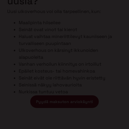
uusia?
Uusi ulkoverhous voi olla tarpeellinen, kun:
Maalipinta hilseilee
Seinät ovat vinot tai kierot
Haluat vaihtaa mineriittilevyt kauniiseen ja
turvalliseen puupintaan
Ulkoverhous on kärsinyt ikkunoiden
alapuolelta
Vanhan verhoilun kiinnitys on irtoillut
Epäilet kosteus- tai homevahinkoa
Seinät eivät ole riittävän hyvin eristetty
Seinissä näkyy lahovaurioita
Nurkissa tuntuu vetoa
Pyydä maksuton arviokäynti