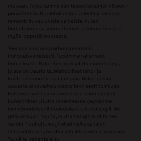
mukaan. Toteutamme sen taloosi avaimet käteen -
periaatteella. Huolehdimme puolestasi kaikista
remonttiin kuuluvista vaiheista, kuten
budjetoinnista, suunnittelusta, asennuksesta ja
myös loppusiivouksesta.
Teemme aina ulkoverhousremontin
kokonaisvaltaisesti. Tutkimme rakenteet
huolellisesti. Rakenteisiin ei jätetä materiaaleja,
joissa on vaurioita. Mahdolliset laho- ja
kosteusvauriot korjataan pois. Rakennamme
uudesta ulkoverhouksesta teknisesti toimivan,
kuitenkin vanhaa rakennetta ja talon henkeä
kunnioittaen. Uutta rakentaessa käytämme
lämmöneristeenä huokoisia puukuitulevyjä. Ne
pitävät hyvin tuulta, mutta hengittävät hirren
tavoin. Puukuitulevyt eivät vaikuta talon
mittasuhteisiin, eivätkä jätä ikkunoita ja ovia liian
”syvälle” rakenteisiin.