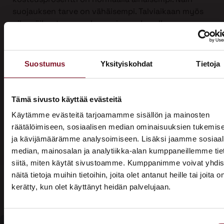
suojauksen tarve on vähäisempi. Talviaikaan myös
piha säilyy turvassa lumen ja roudan alla.
Ulkoverhousremontti on iso urakka, joten työ on
mahdollista jakaa kahdelle vuodelle, kun sitä
Suostumus
Yksityiskohdat
Tietoja
tehdään yli vuodenvaihteen. Näin voit hyödyntää
kotitalousvähennyksen molemmilta vuosilta ja
säästää jopa 3200 €.
Tämä sivusto käyttää evästeitä
Ota yhteyttä ja kysy tarjous ensi talven
Käytämme evästeitä tarjoamamme sisällön ja mainosten
ulkoverhousremontista jo tänään!
räätälöimiseen, sosiaalisen median ominaisuuksien tukemis
ja kävijämäärämme analysoimiseen. Lisäksi jaamme sosiaal
median, mainosalan ja analytiikka-alan kumppaneillemme tie
siitä, miten käytät sivustoamme. Kumppanimme voivat yhdis
näitä tietoja muihin tietoihin, joita olet antanut heille tai joita o
kerätty, kun olet käyttänyt heidän palvelujaan.
ASUNTOMESSUT 2026 · LEMPÄÄLÄ
Prima on mukana
Suostumuksen