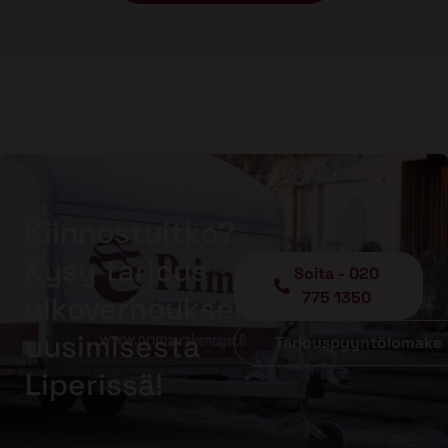
Kiinnostuitko?
Kysy tarjous
Soita - 020
775 1350
ulkoverhouksen
uusimisesta
Tarjouspyyntölomake
Liperissä!