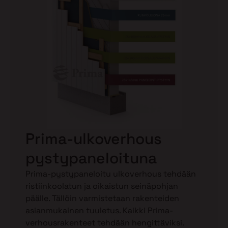
Prima-ulkoverhous
pystypaneloituna
Prima-pystypaneloitu ulkoverhous tehdään
ristiinkoolatun ja oikaistun seinäpohjan
päälle. Tällöin varmistetaan rakenteiden
asianmukainen tuuletus. Kaikki Prima-
verhousrakenteet tehdään hengittäviksi.