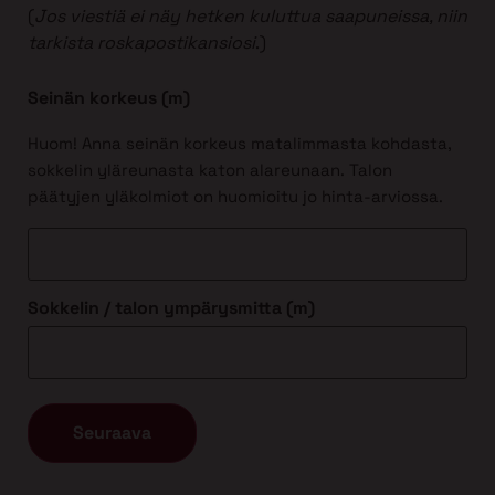
(
Jos viestiä ei näy hetken kuluttua saapuneissa, niin
tarkista roskapostikansiosi
.)
Seinän korkeus (m)
Huom! Anna seinän korkeus matalimmasta kohdasta,
sokkelin yläreunasta katon alareunaan. Talon
päätyjen yläkolmiot on huomioitu jo hinta-arviossa.
Sokkelin / talon ympärysmitta (m)