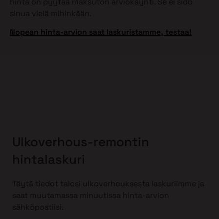
hinta on pyytää maksuton arviokäynti. Se ei sido
sinua vielä mihinkään.
Nopean hinta-arvion saat laskuristamme, testaa!
Ulkoverhous-remontin
hintalaskuri
Täytä tiedot talosi ulkoverhouksesta laskuriimme ja
saat muutamassa minuutissa hinta-arvion
sähköpostiisi.