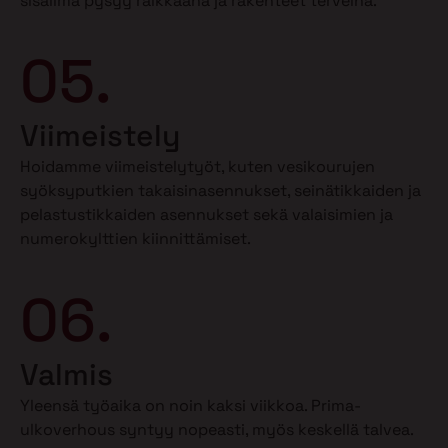
sisäilma pysyy raikkaana ja rakenteet terveinä.
05.
Viimeistely
Hoidamme viimeistelytyöt, kuten vesikourujen
syöksyputkien takaisinasennukset, seinätikkaiden ja
pelastustikkaiden asennukset sekä valaisimien ja
numerokylttien kiinnittämiset.
06.
Valmis
Yleensä työaika on noin kaksi viikkoa. Prima-
ulkoverhous syntyy nopeasti, myös keskellä talvea.