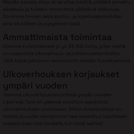
Meidän kanssa sinun ei tarvitse miettiä, pitääkö annettu
aikataulu ja tuleeko remontista yllättäviä lisäkuluja.
Sovimme hinnan sekä aloitus- ja lopetusajankohdan
aina etukäteen ja pysymme niissä.
Ammattimaista toimintaa
Olemme kunnostaneet jo yli 33 000 kotia, joten meillä
on osaamista ulkoverhous- ja julkisivuremontteihin.
Jätä talosi julkisivun remontointi meidän huoleksemme!
Ulkoverhouksen korjaukset
ympäri vuoden
Teemme ulkoverhousremontteja ympäri vuoden
Liperissä. Talvi on yleensä suosituin ajankohta
ulkoverhouksen uusimiseen. Silloin ilmankosteus on
matala ja uuden seinäpinnan saa maalattua lopulliseen
maalipintaan heti keväällä, kun ilmat sallivat.