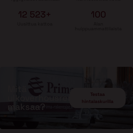
12 523+
100
Uusittua kattoa
Alan
huippuammattilaista
Mitä
Testaa
ulkoverhousremontti
hintalaskurilla
maksaa?