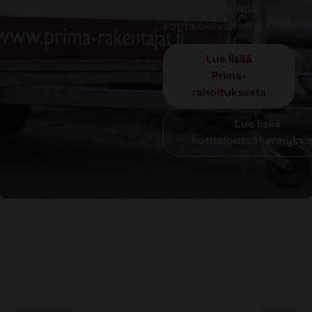
lisäksi hyödyntää
kotitalousvähennys.
Lue lisää
Prima-
rahoituksesta
Lue lisää
kotitalousvähennyksi