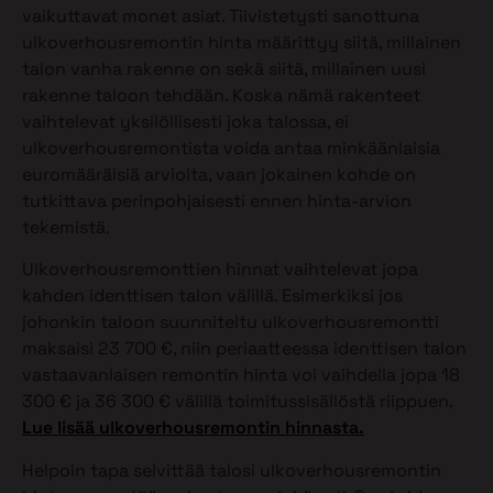
vaikuttavat monet asiat. Tiivistetysti sanottuna
ulkoverhousremontin hinta määrittyy siitä, millainen
talon vanha rakenne on sekä siitä, millainen uusi
rakenne taloon tehdään. Koska nämä rakenteet
vaihtelevat yksilöllisesti joka talossa, ei
ulkoverhousremontista voida antaa minkäänlaisia
euromääräisiä arvioita, vaan jokainen kohde on
tutkittava perinpohjaisesti ennen hinta-arvion
tekemistä.
Ulkoverhousremonttien hinnat vaihtelevat jopa
kahden identtisen talon välillä. Esimerkiksi jos
johonkin taloon suunniteltu ulkoverhousremontti
maksaisi 23 700 €, niin periaatteessa identtisen talon
vastaavanlaisen remontin hinta voi vaihdella jopa 18
300 € ja 36 300 € välillä toimitussisällöstä riippuen.
Lue lisää ulkoverhousremontin hinnasta.
Helpoin tapa selvittää talosi ulkoverhousremontin