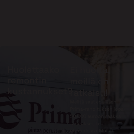
Huolettaako
Ei huolta,
remontin
meillä on
kustannukset?
ratkaisu!
Meiltä saat edullisen
Prima-rahoituksen jopa
50 000 euroon saakka
tarjouksen teon
yhteydessä. Muista