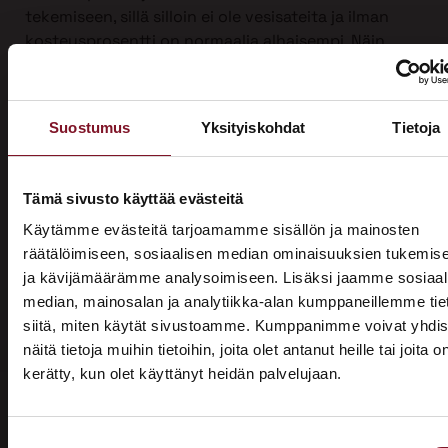
tekemiseen, sillä silloin ei ole vesisateita ja ilman
kosteusprosentti on normaalia alhaisempi. Näin
suojauksen tarve on vähäisempi. Talviaikaan myös
piha säilyy turvassa lumen ja roudan alla.
Ulkoverhousremontti on iso urakka, joten työ on
Suostumus
Yksityiskohdat
Tietoja
mahdollista jakaa kahdelle vuodelle, kun sitä
tehdään yli vuodenvaihteen. Näin voit hyödyntää
kotitalousvähennyksen molemmilta vuosilta ja
Tämä sivusto käyttää evästeitä
säästää jopa 3200 €.
Käytämme evästeitä tarjoamamme sisällön ja mainosten
räätälöimiseen, sosiaalisen median ominaisuuksien tukemis
Ota yhteyttä ja kysy tarjous ensi talven
ja kävijämäärämme analysoimiseen. Lisäksi jaamme sosiaal
ulkoverhousremontista jo tänään!
median, mainosalan ja analytiikka-alan kumppaneillemme tie
siitä, miten käytät sivustoamme. Kumppanimme voivat yhdis
näitä tietoja muihin tietoihin, joita olet antanut heille tai joita o
kerätty, kun olet käyttänyt heidän palvelujaan.
ASUNTOMESSUT 2026 · LEMPÄÄLÄ
Prima on mukana
Suostumuksen