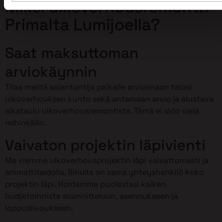
Miksi ulkoverhousremontti
Primalta Lumijoella?
Saat maksuttoman
arviokäynnin
Tilaa meiltä asiantuntija paikalle arvioimaan talosi
ulkoverhouksen kunto sekä antamaan arvio ja alustava
aikataulu ulkoverhousremontista. Tämä ei sido vielä
mihinkään.
Vaivaton projektin läpivienti
Me viemme ulkoverhousprojektin läpi vaivattomasti ja
ammattitaidolla. Sinulla on sama yhteyshenkilö koko
projektin läpi. Hoidamme puolestasi kaiken
budjetoinnista suunnitteluun, asennukseen ja
loppusiivoukseen.