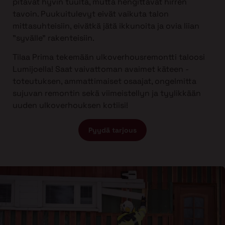
pitävät hyvin tuulta, mutta hengittävät hirren
tavoin. Puukuitulevyt eivät vaikuta talon
mittasuhteisiin, eivätkä jätä ikkunoita ja ovia liian
”syvälle” rakenteisiin.
Tilaa Prima tekemään ulkoverhousremontti taloosi
Lumijoella! Saat vaivattoman avaimet käteen -
toteutuksen, ammattimaiset osaajat, ongelmitta
sujuvan remontin sekä viimeistellyn ja tyylikkään
uuden ulkoverhouksen kotiisi!
Pyydä tarjous