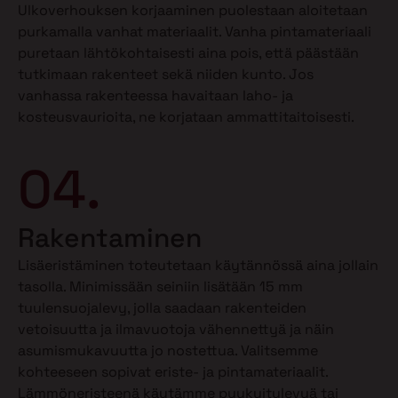
Ulkoverhouksen korjaaminen puolestaan aloitetaan
purkamalla vanhat materiaalit. Vanha pintamateriaali
puretaan lähtökohtaisesti aina pois, että päästään
tutkimaan rakenteet sekä niiden kunto. Jos
vanhassa rakenteessa havaitaan laho- ja
kosteusvaurioita, ne korjataan ammattitaitoisesti.
04.
Rakentaminen
Lisäeristäminen toteutetaan käytännössä aina jollain
tasolla. Minimissään seiniin lisätään 15 mm
tuulensuojalevy, jolla saadaan rakenteiden
vetoisuutta ja ilmavuotoja vähennettyä ja näin
asumismukavuutta jo nostettua. Valitsemme
kohteeseen sopivat eriste- ja pintamateriaalit.
Lämmöneristeenä käytämme puukuitulevyä tai