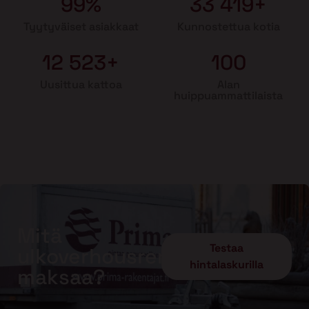
99%
33 419+
Tyytyväiset asiakkaat
Kunnostettua kotia
12 523+
100
Uusittua kattoa
Alan
huippuammattilaista
Mitä
Testaa
ulkoverhousremontti
hintalaskurilla
maksaa?