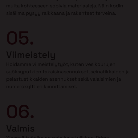
muita kohteeseen sopivia materiaaleja. Näin kodin
sisäilma pysyy raikkaana ja rakenteet terveinä.
05.
Viimeistely
Hoidamme viimeistelytyöt, kuten vesikourujen
syöksyputkien takaisinasennukset, seinätikkaiden ja
pelastustikkaiden asennukset sekä valaisimien ja
numerokylttien kiinnittämiset.
06.
Valmis
Yleensä työaika on noin kaksi viikkoa. Prima-