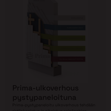
Prima-ulkoverhous
pystypaneloituna
Prima-pystypaneloitu ulkoverhous tehdään
ristiinkoolatun ja oikaistun seinäpohjan