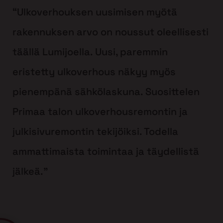
“Ulkoverhouksen uusimisen myötä
rakennuksen arvo on noussut oleellisesti
täällä Lumijoella. Uusi, paremmin
eristetty ulkoverhous näkyy myös
pienempänä sähkölaskuna. Suosittelen
Primaa talon ulkoverhousremontin ja
julkisivuremontin tekijöiksi. Todella
ammattimaista toimintaa ja täydellistä
jälkeä.”