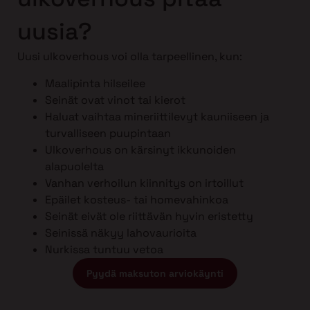
uusia?
Uusi ulkoverhous voi olla tarpeellinen, kun:
Maalipinta hilseilee
Seinät ovat vinot tai kierot
Haluat vaihtaa mineriittilevyt kauniiseen ja
turvalliseen puupintaan
Ulkoverhous on kärsinyt ikkunoiden
alapuolelta
Vanhan verhoilun kiinnitys on irtoillut
Epäilet kosteus- tai homevahinkoa
Seinät eivät ole riittävän hyvin eristetty
Seinissä näkyy lahovaurioita
Nurkissa tuntuu vetoa
Pyydä maksuton arviokäynti