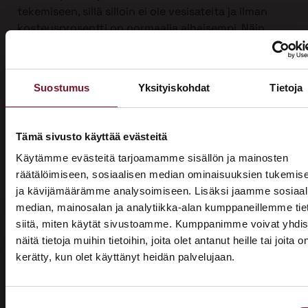
tekemiseen, sillä silloin ei ole vesisateita ja ilman
kosteusprosentti on normaalia alhaisempi. Näin
suojauksen tarve on vähäisempi. Talviaikaan myös
piha säilyy turvassa lumen ja roudan alla.
Ulkoverhousremontti on iso urakka, joten työ on
Suostumus
Yksityiskohdat
Tietoja
mahdollista jakaa kahdelle vuodelle, kun sitä
tehdään yli vuodenvaihteen. Näin voit hyödyntää
kotitalousvähennyksen molemmilta vuosilta ja
Tämä sivusto käyttää evästeitä
säästää jopa 3200 €.
Käytämme evästeitä tarjoamamme sisällön ja mainosten
räätälöimiseen, sosiaalisen median ominaisuuksien tukemis
Ota yhteyttä ja kysy tarjous ensi talven
ja kävijämäärämme analysoimiseen. Lisäksi jaamme sosiaal
ulkoverhousremontista jo tänään!
median, mainosalan ja analytiikka-alan kumppaneillemme tie
siitä, miten käytät sivustoamme. Kumppanimme voivat yhdis
näitä tietoja muihin tietoihin, joita olet antanut heille tai joita o
kerätty, kun olet käyttänyt heidän palvelujaan.
ASUNTOMESSUT 2026 · LEMPÄÄLÄ
Prima on mukana
Suostumuksen