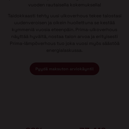
vuoden rautaisella kokemuksella!
Taidokkaasti tehty uusi ulkoverhous tekee talostasi
uudenveroisen ja oikein huollettuna se kestää
kymmeniä vuosia eteenpäin. Prima-ulkoverhous
näyttää hyvältä, nostaa talon arvoa ja erityisesti
Prima-lämpöverhous tuo joka vuosi myös säästöä
energialaskussa.
Pyydä maksuton arviokäynti!