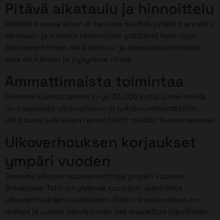
Pitävä aikataulu ja hinnoittelu
Meidän kanssa sinun ei tarvitse miettiä, pitääkö annettu
aikataulu ja tuleeko remontista yllättäviä lisäkuluja.
Sovimme hinnan sekä aloitus- ja lopetusajankohdan
aina etukäteen ja pysymme niissä.
Ammattimaista toimintaa
Olemme kunnostaneet jo yli 33 000 kotia, joten meillä
on osaamista ulkoverhous- ja julkisivuremontteihin.
Jätä talosi julkisivun remontointi meidän huoleksemme!
Ulkoverhouksen korjaukset
ympäri vuoden
Teemme ulkoverhousremontteja ympäri vuoden
Siikaisissa. Talvi on yleensä suosituin ajankohta
ulkoverhouksen uusimiseen. Silloin ilmankosteus on
matala ja uuden seinäpinnan saa maalattua lopulliseen