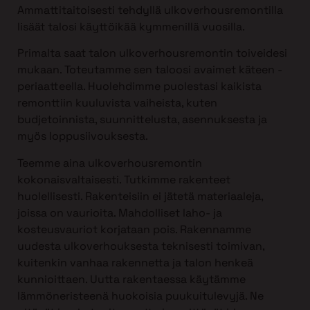
Ammattitaitoisesti tehdyllä ulkoverhousremontilla
lisäät talosi käyttöikää kymmenillä vuosilla.
Primalta saat talon ulkoverhousremontin toiveidesi
mukaan. Toteutamme sen taloosi avaimet käteen -
periaatteella. Huolehdimme puolestasi kaikista
remonttiin kuuluvista vaiheista, kuten
budjetoinnista, suunnittelusta, asennuksesta ja
myös loppusiivouksesta.
Teemme aina ulkoverhousremontin
kokonaisvaltaisesti. Tutkimme rakenteet
huolellisesti. Rakenteisiin ei jätetä materiaaleja,
joissa on vaurioita. Mahdolliset laho- ja
kosteusvauriot korjataan pois. Rakennamme
uudesta ulkoverhouksesta teknisesti toimivan,
kuitenkin vanhaa rakennetta ja talon henkeä
kunnioittaen. Uutta rakentaessa käytämme
lämmöneristeenä huokoisia puukuitulevyjä. Ne