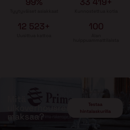
99%
33 419+
Tyytyväiset asiakkaat
Kunnostettua kotia
12 523+
100
Uusittua kattoa
Alan
huippuammattilaista
Mitä
Testaa
ulkoverhousremontti
hintalaskurilla
maksaa?