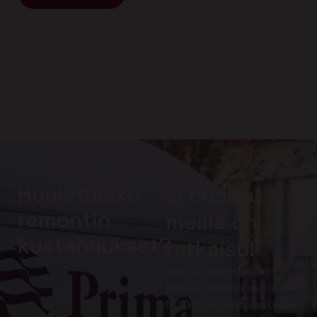
Huolettaako
Ei huolta,
remontin
meillä on
kustannukset?
ratkaisu!
Meiltä saat edullisen
Prima-rahoituksen jopa
50 000 euroon saakka