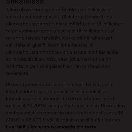
Siikaisissa
Talon ulkoverhousremontin hintaan Siikaisissa
vaikuttavat monet asiat. Tiivistetysti sanottuna
ulkoverhousremontin hinta määrittyy siitä, millainen
talon vanha rakenne on sekä siitä, millainen uusi
rakenne taloon tehdään. Koska nämä rakenteet
vaihtelevat yksilöllisesti joka talossa, ei
ulkoverhousremontista voida antaa minkäänlaisia
euromääräisiä arvioita, vaan jokainen kohde on
tutkittava perinpohjaisesti ennen hinta-arvion
tekemistä.
Ulkoverhousremonttien hinnat vaihtelevat jopa
kahden identtisen talon välillä. Esimerkiksi jos
johonkin taloon suunniteltu ulkoverhousremontti
maksaisi 23 700 €, niin periaatteessa identtisen talon
vastaavanlaisen remontin hinta voi vaihdella jopa 18
300 € ja 36 300 € välillä toimitussisällöstä riippuen.
Lue lisää ulkoverhousremontin hinnasta.