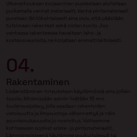
Ulkoverhouksen korjaaminen puolestaan aloitetaan
purkamalla vanhat materiaalit. Vanha pintamateriaali
puretaan lähtökohtaisesti aina pois, että päästään
tutkimaan rakenteet sekä niiden kunto. Jos
vanhassa rakenteessa havaitaan laho- ja
kosteusvaurioita, ne korjataan ammattitaitoisesti.
04.
Rakentaminen
Lisäeristäminen toteutetaan käytännössä aina jollain
tasolla. Minimissään seiniin lisätään 15 mm
tuulensuojalevy, jolla saadaan rakenteiden
vetoisuutta ja ilmavuotoja vähennettyä ja näin
asumismukavuutta jo nostettua. Valitsemme
kohteeseen sopivat eriste- ja pintamateriaalit.
Lämmöneristeenä käytämme puukuitulevyä tai