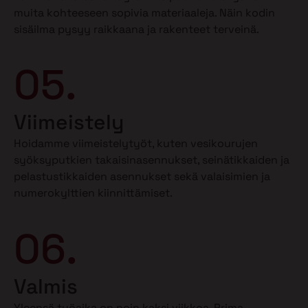
muita kohteeseen sopivia materiaaleja. Näin kodin
sisäilma pysyy raikkaana ja rakenteet terveinä.
05.
Viimeistely
Hoidamme viimeistelytyöt, kuten vesikourujen
syöksyputkien takaisinasennukset, seinätikkaiden ja
pelastustikkaiden asennukset sekä valaisimien ja
numerokylttien kiinnittämiset.
06.
Valmis
Yleensä työaika on noin kaksi viikkoa. Prima-