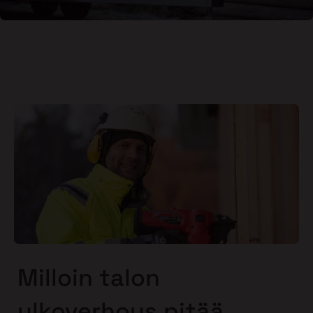
Milloin talon
ulkoverhous pitää