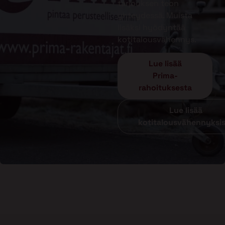
tarjouksen teon
yhteydessä. Muista
lisäksi hyödyntää
kotitalousvähennys.
Lue lisää
Prima-
rahoituksesta
Lue lisää
kotitalousvähennyksi