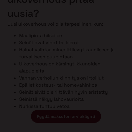
uusia?
Uusi ulkoverhous voi olla tarpeellinen, kun:
Maalipinta hilseilee
Seinät ovat vinot tai kierot
Haluat vaihtaa mineriittilevyt kauniiseen ja
turvalliseen puupintaan
Ulkoverhous on kärsinyt ikkunoiden
alapuolelta
Vanhan verhoilun kiinnitys on irtoillut
Epäilet kosteus- tai homevahinkoa
Seinät eivät ole riittävän hyvin eristetty
Seinissä näkyy lahovaurioita
Nurkissa tuntuu vetoa
Pyydä maksuton arviokäynti