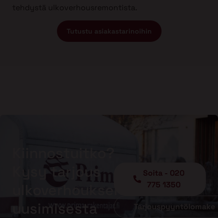
tehdystä ulkoverhousremontista.
Tutustu asiakastarinoihin
Kiinnostuitko?
Kysy tarjous
Soita - 020
775 1350
ulkoverhouksen
uusimisesta
Tarjouspyyntölomake