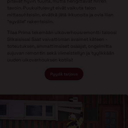
pitävät hyvin tuulta, mutta hengittävät hirren
tavoin. Puukuitulevyt eivät vaikuta talon
mittasuhteisiin, eivätkä jätä ikkunoita ja ovia liian
”syvälle” rakenteisiin.
Tilaa Prima tekemään ulkoverhousremontti taloosi
Siikaisissa! Saat vaivattoman avaimet käteen -
toteutuksen, ammattimaiset osaajat, ongelmitta
sujuvan remontin sekä viimeistellyn ja tyylikkään
uuden ulkoverhouksen kotiisi!
Pyydä tarjous