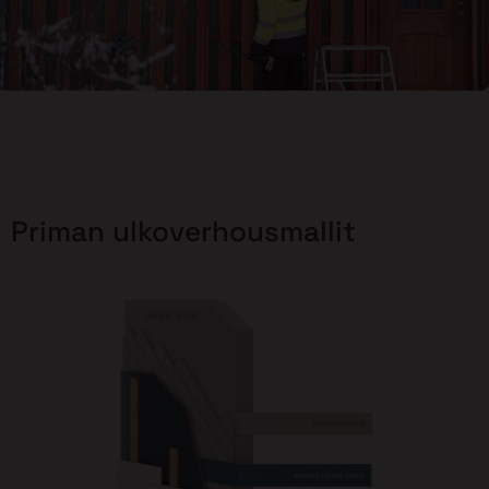
Priman ulkoverhousmallit