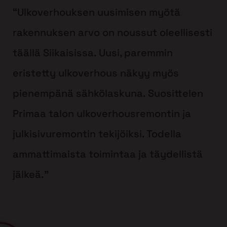
“Ulkoverhouksen uusimisen myötä
rakennuksen arvo on noussut oleellisesti
täällä Siikaisissa. Uusi, paremmin
eristetty ulkoverhous näkyy myös
pienempänä sähkölaskuna. Suosittelen
Primaa talon ulkoverhousremontin ja
julkisivuremontin tekijöiksi. Todella
ammattimaista toimintaa ja täydellistä
jälkeä.”