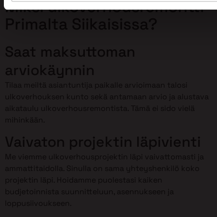
Miksi ulkoverhousremontti
Primalta Siikaisissa?
Saat maksuttoman
arviokäynnin
Tilaa meiltä asiantuntija paikalle arvioimaan talosi
ulkoverhouksen kunto sekä antamaan arvio ja alustava
aikataulu ulkoverhousremontista. Tämä ei sido vielä
mihinkään.
Vaivaton projektin läpivienti
Me viemme ulkoverhousprojektin läpi vaivattomasti ja
ammattitaidolla. Sinulla on sama yhteyshenkilö koko
projektin läpi. Hoidamme puolestasi kaiken
budjetoinnista suunnitteluun, asennukseen ja
loppusiivoukseen.