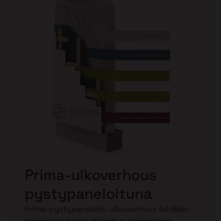
Prima-ulkoverhous
pystypaneloituna
Prima-pystypaneloitu ulkoverhous tehdään
ristiinkoolatun ja oikaistun seinäpohjan