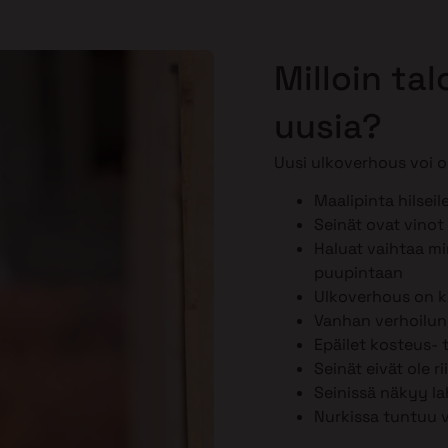
Milloin ta
uusia?
Uusi ulkoverhous voi ol
Maalipinta hilseil
Seinät ovat vinot 
Haluat vaihtaa min
puupintaan
Ulkoverhous on k
Vanhan verhoilun k
Epäilet kosteus-
Seinät eivät ole r
Seinissä näkyy la
Nurkissa tuntuu 