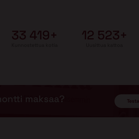
33 419+
12 523+
Kunnostettua kotia
Uusittua kattoa
montti maksaa?
Testa