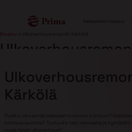
Valesokkelin korjaus
Etusivu
»
Ulkoverhousremontti Kärkölä
Ulkoverhousremont
Julkaistu
5.1.2026
12 min lukuaika
Ulkoverhousremon
Kärkölä
Ovatko ulkoseinät päässeet huonoon kuntoon? Epäiletkö
kosteusvaurioita? Tuntuuko talo vetoisalta ja kylmältä? O
uusia talosi ulkoverhous?