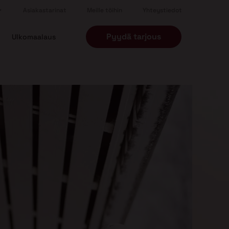
Asiakastarinat
Meille töihin
Yhteystiedot
Pyydä tarjous
Ulkomaalaus