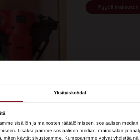
Pyydä maksuton 
Yksityiskohdat
×
ASUNTOMESSUT 2026 · LEMPÄÄLÄ
itä
remontti tehdään?
Prima on mukana
mme sisällön ja mainosten räätälöimiseen, sosiaalisen median
Asuntomessuilla!
iseen. Lisäksi jaamme sosiaalisen median, mainosalan ja analy
, miten käytät sivustoamme. Kumppanimme voivat yhdistää näitä t