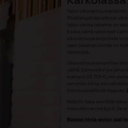
Talon ulkoverhousremontin 
Tiivistetysti sanottuna ulko
talon vanha rakenne on sekä
Koska nämä rakenteet vaihtele
ulkoverhousremontista voida
vaan jokainen kohde on tutk
tekemistä.
Ulkoverhousremonttien hinna
välillä. Esimerkiksi jos joh
maksaisi 23 700 €, niin peri
remontin hinta voi vaihdella 
toimitussisällöstä riippuen.
Helpoin tapa selvittää talo
maksuton arviokäynti. Se ei 
Nopean hinta-arvion saat la