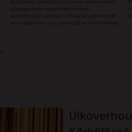
Hoidamme viimeistelytyöt, kuten vesikourujen
Y
m
syöksyputkien takaisinasennukset,
u
seinätikkaiden ja pelastustikkaiden asennukset
t
sekä valaisimien ja numerokylttien kiinnittämiset.
in
Ulkoverhou
Kärkölässä