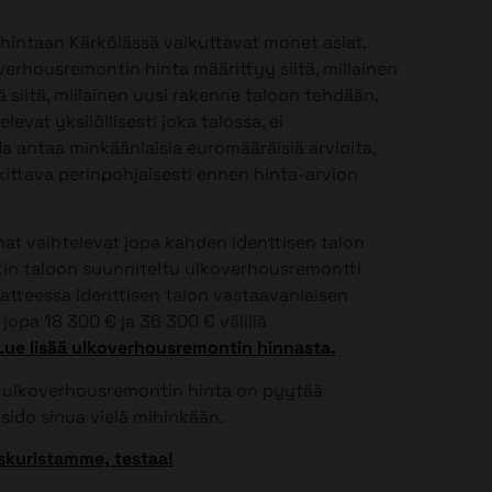
hintaan Kärkölässä vaikuttavat monet asiat.
verhousremontin hinta määrittyy siitä, millainen
 siitä, millainen uusi rakenne taloon tehdään.
vat yksilöllisesti joka talossa, ei
 antaa minkäänlaisia euromääräisiä arvioita,
ittava perinpohjaisesti ennen hinta-arvion
t vaihtelevat jopa kahden identtisen talon
onkin taloon suunniteltu ulkoverhousremontti
aatteessa identtisen talon vastaavanlaisen
jopa 18 300 € ja 36 300 € välillä
Lue lisää ulkoverhousremontin hinnasta.
si ulkoverhousremontin hinta on pyytää
sido sinua vielä mihinkään.
skuristamme, testaa!