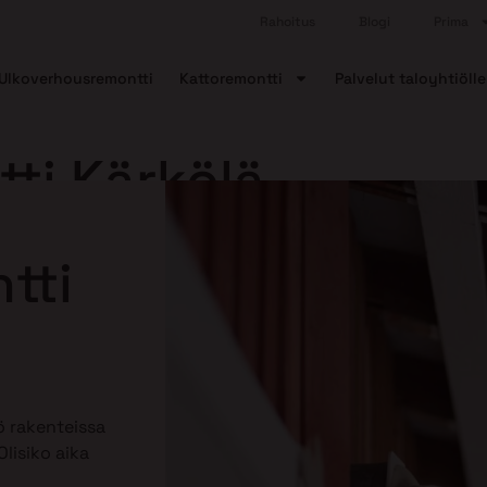
Rahoitus
Blogi
Prima
Ulkoverhousremontti
Kattoremontti
Palvelut taloyhtiölle
ti Kärkölä
tti
 rakenteissa
lisiko aika