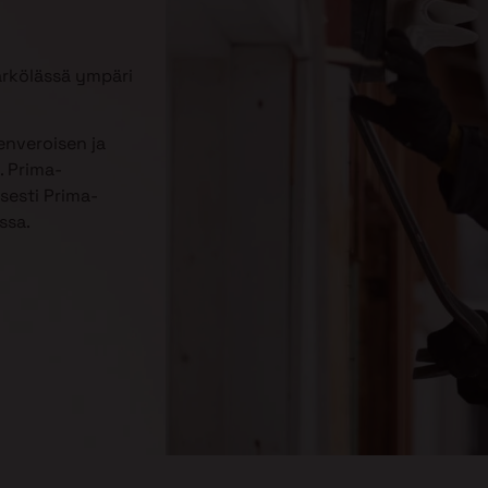
ärkölässä ympäri
enveroisen ja
. Prima-
sesti Prima-
ssa.