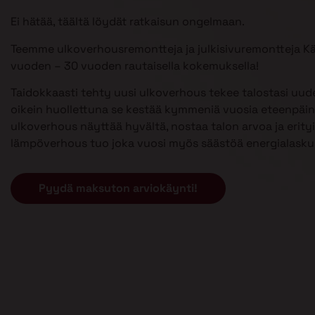
Ei hätää, täältä löydät ratkaisun ongelmaan.
Teemme ulkoverhousremontteja ja julkisivuremontteja K
vuoden – 30 vuoden rautaisella kokemuksella!
Taidokkaasti tehty uusi ulkoverhous tekee talostasi uud
oikein huollettuna se kestää kymmeniä vuosia eteenpäin
ulkoverhous näyttää hyvältä, nostaa talon arvoa ja erityi
lämpöverhous tuo joka vuosi myös säästöä energialasku
Pyydä maksuton arviokäynti!