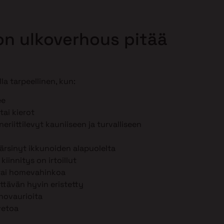
lon ulkoverhous pitää
la tarpeellinen, kun:
ee
tai kierot
eriittilevyt kauniiseen ja turvalliseen
ärsinyt ikkunoiden alapuolelta
iinnitys on irtoillut
 tai homevahinkoa
iittävän hyvin eristetty
hovaurioita
vetoa