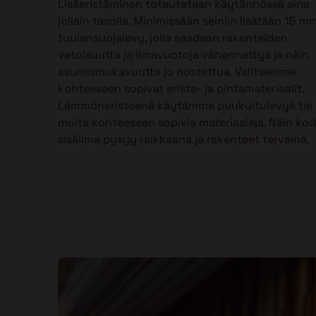
Lisäeristäminen toteutetaan käytännössä aina
jollain tasolla. Minimissään seiniin lisätään 15 m
tuulensuojalevy, jolla saadaan rakenteiden
vetoisuutta ja ilmavuotoja vähennettyä ja näin
asumismukavuutta jo nostettua. Valitsemme
kohteeseen sopivat eriste- ja pintamateriaalit.
Lämmöneristeenä käytämme puukuitulevyä tai
muita kohteeseen sopivia materiaaleja. Näin kod
sisäilma pysyy raikkaana ja rakenteet terveinä.