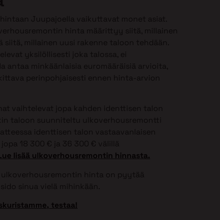
intaan Juupajoella vaikuttavat monet asiat.
verhousremontin hinta määrittyy siitä, millainen
 siitä, millainen uusi rakenne taloon tehdään.
vat yksilöllisesti joka talossa, ei
 antaa minkäänlaisia euromääräisiä arvioita,
ittava perinpohjaisesti ennen hinta-arvion
t vaihtelevat jopa kahden identtisen talon
onkin taloon suunniteltu ulkoverhousremontti
aatteessa identtisen talon vastaavanlaisen
jopa 18 300 € ja 36 300 € välillä
Lue lisää ulkoverhousremontin hinnasta.
si ulkoverhousremontin hinta on pyytää
sido sinua vielä mihinkään.
skuristamme, testaa!