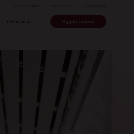
Asiakastarinat
Meille töihin
Yhteystiedot
Pyydä tarjous
Ulkomaalaus