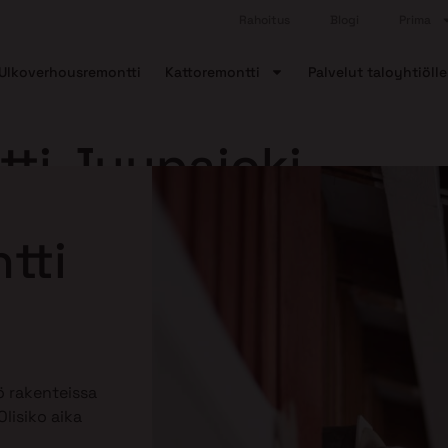
Rahoitus
Blogi
Prima
Ulkoverhousremontti
Kattoremontti
Palvelut taloyhtiölle
ti Juupajoki
tti
 rakenteissa
lisiko aika