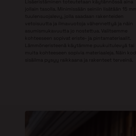
Lisäeristäminen toteutetaan käytännössä aina
jollain tasolla. Minimissään seiniin lisätään 15 m
tuulensuojalevy, jolla saadaan rakenteiden
vetoisuutta ja ilmavuotoja vähennettyä ja näin
asumismukavuutta jo nostettua. Valitsemme
kohteeseen sopivat eriste- ja pintamateriaalit.
Lämmöneristeenä käytämme puukuitulevyä tai
muita kohteeseen sopivia materiaaleja. Näin kod
sisäilma pysyy raikkaana ja rakenteet terveinä.