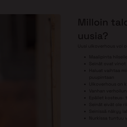
Milloin ta
uusia?
Uusi ulkoverhous voi ol
Maalipinta hilseil
Seinät ovat vinot 
Haluat vaihtaa min
puupintaan
Ulkoverhous on k
Vanhan verhoilun k
Epäilet kosteus-
Seinät eivät ole r
Seinissä näkyy la
Nurkissa tuntuu 