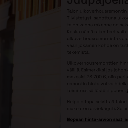
Talon ulkoverhousremontin h
Tiivistetysti sanottuna ulko
talon vanha rakenne on sekä
Koska nämä rakenteet vaihtele
ulkoverhousremontista voida
vaan jokainen kohde on tutk
tekemistä.
Ulkoverhousremonttien hinna
välillä. Esimerkiksi jos joh
maksaisi 23 700 €, niin peri
remontin hinta voi vaihdella 
toimitussisällöstä riippuen.
Helpoin tapa selvittää talo
maksuton arviokäynti. Se ei 
Nopean hinta-arvion saat la