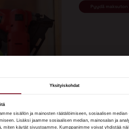
Pyydä maksuton 
Yksityiskohdat
×
ASUNTOMESSUT 2026 · LEMPÄÄLÄ
itä
remontti tehdään?
Prima on mukana
mme sisällön ja mainosten räätälöimiseen, sosiaalisen median
Asuntomessuilla!
iseen. Lisäksi jaamme sosiaalisen median, mainosalan ja analy
, miten käytät sivustoamme. Kumppanimme voivat yhdistää näitä t