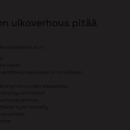
lon ulkoverhous pitää
la tarpeellinen, kun:
ee
tai kierot
eriittilevyt kauniiseen ja turvalliseen
ärsinyt ikkunoiden alapuolelta
iinnitys on irtoillut
 tai homevahinkoa
iittävän hyvin eristetty
hovaurioita
vetoa