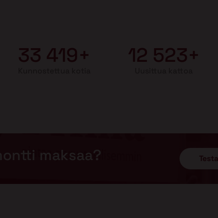
33 419+
12 523+
Kunnostettua kotia
Uusittua kattoa
montti maksaa?
Testa