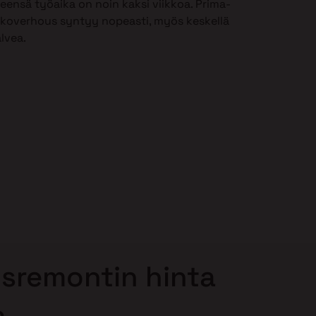
leensä työaika on noin kaksi viikkoa. Prima-
lkoverhous syntyy nopeasti, myös keskellä
alvea.
sremontin hinta
a