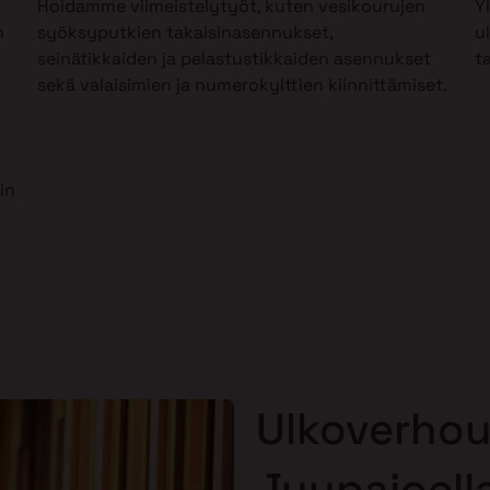
Hoidamme viimeistelytyöt, kuten vesikourujen
Y
m
syöksyputkien takaisinasennukset,
u
seinätikkaiden ja pelastustikkaiden asennukset
t
sekä valaisimien ja numerokylttien kiinnittämiset.
in
Ulkoverhou
Juupajoell