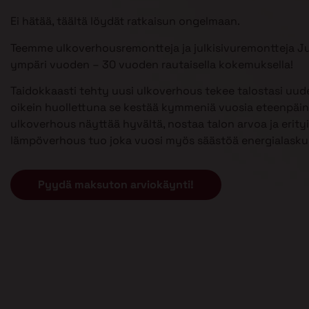
Ei hätää, täältä löydät ratkaisun ongelmaan.
Teemme ulkoverhousremontteja ja julkisivuremontteja Ju
ympäri vuoden – 30 vuoden rautaisella kokemuksella!
Taidokkaasti tehty uusi ulkoverhous tekee talostasi uud
oikein huollettuna se kestää kymmeniä vuosia eteenpäin
ulkoverhous näyttää hyvältä, nostaa talon arvoa ja erityi
lämpöverhous tuo joka vuosi myös säästöä energialasku
Pyydä maksuton arviokäynti!