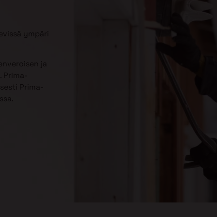
evissä ympäri
enveroisen ja
. Prima-
sesti Prima-
ssa.