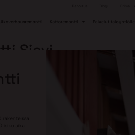
Rahoitus
Blogi
Prima
Ulkoverhousremontti
Kattoremontti
Palvelut taloyhtiölle
ti Sievi
tti
 rakenteissa
lisiko aika