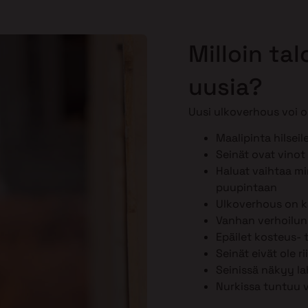
Milloin ta
uusia?
Uusi ulkoverhous voi ol
Maalipinta hilseil
Seinät ovat vinot 
Haluat vaihtaa min
puupintaan
Ulkoverhous on k
Vanhan verhoilun k
Epäilet kosteus-
Seinät eivät ole r
Seinissä näkyy la
Nurkissa tuntuu 