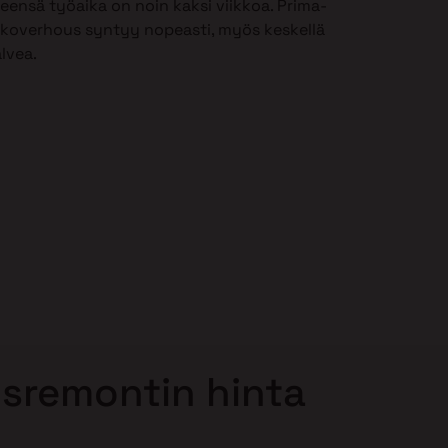
leensä työaika on noin kaksi viikkoa. Prima-
lkoverhous syntyy nopeasti, myös keskellä
alvea.
sremontin hinta