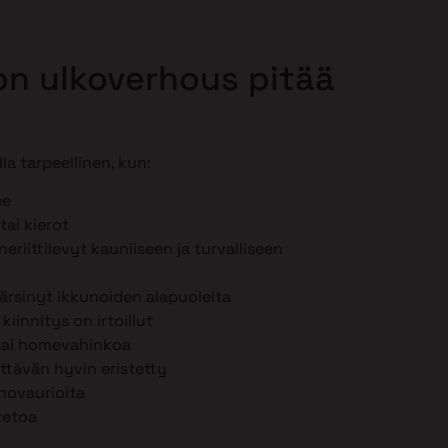
lon ulkoverhous pitää
la tarpeellinen, kun:
ee
tai kierot
eriittilevyt kauniiseen ja turvalliseen
ärsinyt ikkunoiden alapuolelta
iinnitys on irtoillut
 tai homevahinkoa
iittävän hyvin eristetty
hovaurioita
vetoa