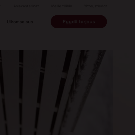
Asiakastarinat
Meille töihin
Yhteystiedot
Pyydä tarjous
Ulkomaalaus