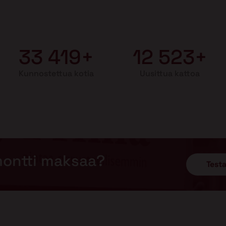
33 419+
12 523+
Kunnostettua kotia
Uusittua kattoa
montti maksaa?
Testa