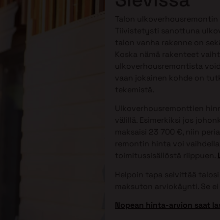
Talon ulkoverhousremontin h
Tiivistetysti sanottuna ulko
talon vanha rakenne on sekä
Koska nämä rakenteet vaihtele
ulkoverhousremontista voida
vaan jokainen kohde on tutk
tekemistä.
Ulkoverhousremonttien hinna
välillä. Esimerkiksi jos joh
maksaisi 23 700 €, niin peri
remontin hinta voi vaihdella 
toimitussisällöstä riippuen.
Helpoin tapa selvittää talo
maksuton arviokäynti. Se ei 
Nopean hinta-arvion saat la