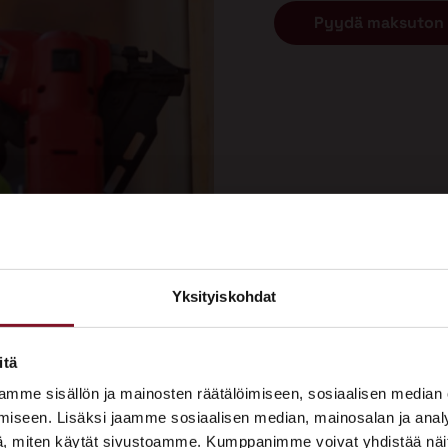
Pyydä maksuton 
Yksityiskohdat
×
ASUNTOMESSUT 2026 · LEMPÄÄLÄ
itä
remontti tehdään?
Prima on mukana
mme sisällön ja mainosten räätälöimiseen, sosiaalisen median
Asuntomessuilla!
iseen. Lisäksi jaamme sosiaalisen median, mainosalan ja analy
, miten käytät sivustoamme. Kumppanimme voivat yhdistää näitä t