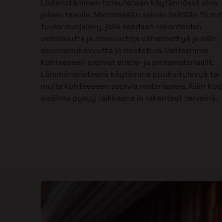
Lisäeristäminen toteutetaan käytännössä aina
jollain tasolla. Minimissään seiniin lisätään 15 m
tuulensuojalevy, jolla saadaan rakenteiden
vetoisuutta ja ilmavuotoja vähennettyä ja näin
asumismukavuutta jo nostettua. Valitsemme
kohteeseen sopivat eriste- ja pintamateriaalit.
Lämmöneristeenä käytämme puukuitulevyä tai
muita kohteeseen sopivia materiaaleja. Näin kod
sisäilma pysyy raikkaana ja rakenteet terveinä.