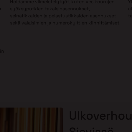
Hoidamme viimeistelytyöt, kuten vesikourujen
Y
m
syöksyputkien takaisinasennukset,
u
seinätikkaiden ja pelastustikkaiden asennukset
t
sekä valaisimien ja numerokylttien kiinnittämiset.
in
Ulkoverhou
Sievissä