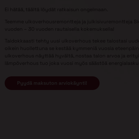
Ei hätää, täältä löydät ratkaisun ongelmaan.
Teemme ulkoverhousremontteja ja julkisivuremontteja Si
vuoden – 30 vuoden rautaisella kokemuksella!
Taidokkaasti tehty uusi ulkoverhous tekee talostasi uud
oikein huollettuna se kestää kymmeniä vuosia eteenpäin
ulkoverhous näyttää hyvältä, nostaa talon arvoa ja erityi
lämpöverhous tuo joka vuosi myös säästöä energialasku
Pyydä maksuton arviokäynti!