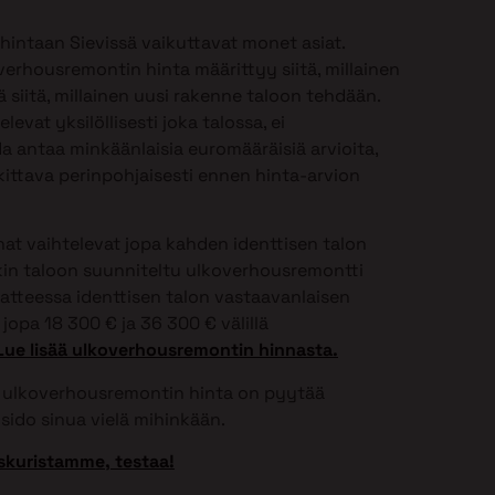
intaan Sievissä vaikuttavat monet asiat.
verhousremontin hinta määrittyy siitä, millainen
 siitä, millainen uusi rakenne taloon tehdään.
vat yksilöllisesti joka talossa, ei
 antaa minkäänlaisia euromääräisiä arvioita,
ittava perinpohjaisesti ennen hinta-arvion
t vaihtelevat jopa kahden identtisen talon
onkin taloon suunniteltu ulkoverhousremontti
aatteessa identtisen talon vastaavanlaisen
jopa 18 300 € ja 36 300 € välillä
Lue lisää ulkoverhousremontin hinnasta.
si ulkoverhousremontin hinta on pyytää
sido sinua vielä mihinkään.
skuristamme, testaa!