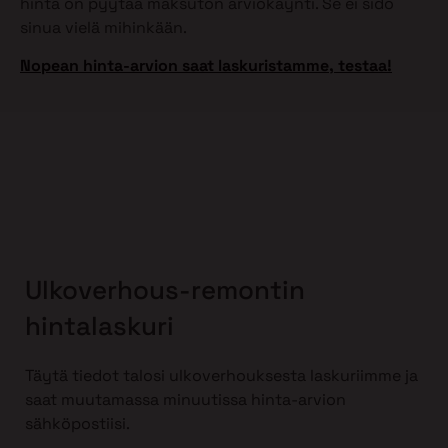
hinta on pyytää maksuton arviokäynti. Se ei sido
sinua vielä mihinkään.
Nopean hinta-arvion saat laskuristamme, testaa!
Ulkoverhous-remontin
hintalaskuri
Täytä tiedot talosi ulkoverhouksesta laskuriimme ja
saat muutamassa minuutissa hinta-arvion
sähköpostiisi.