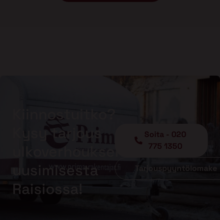
Kiinnostuitko?
Kysy tarjous
Soita - 020
775 1350
ulkoverhouksen
uusimisesta
Tarjouspyyntölomake
Raisiossa!