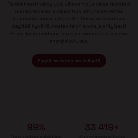
Taidokkaasti tehty uusi ulkoverhous tekee talostasi
uudenveroisen ja oikein huollettuna se kestää
kymmeniä vuosia eteenpäin. Prima-ulkoverhous
näyttää hyvältä, nostaa talon arvoa ja erityisesti
Prima-lämpöverhous tuo joka vuosi myös säästöä
energialaskussa.
Pyydä maksuton arviokäynti!
99%
33 419+
Tyytyväiset asiakkaat
Kunnostettua kotia