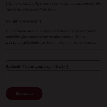
(
Jos viestiä ei näy hetken kuluttua saapuneissa, niin
tarkista roskapostikansiosi
.)
Seinän korkeus (m)
Huom! Anna seinän korkeus matalimmasta kohdasta,
sokkelin yläreunasta katon alareunaan. Talon
päätyjen yläkolmiot on huomioitu jo hinta-arviossa.
Sokkelin / talon ympärysmitta (m)