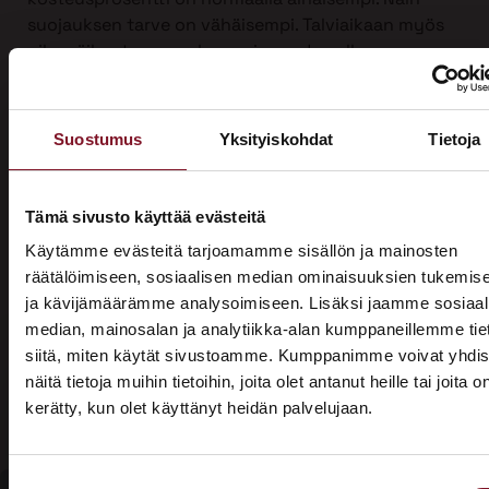
suojauksen tarve on vähäisempi. Talviaikaan myös
piha säilyy turvassa lumen ja roudan alla.
Ulkoverhousremontti on iso urakka, joten työ on
mahdollista jakaa kahdelle vuodelle, kun sitä
Suostumus
Yksityiskohdat
Tietoja
tehdään yli vuodenvaihteen. Näin voit hyödyntää
kotitalousvähennyksen molemmilta vuosilta ja
säästää jopa 3200 €.
Tämä sivusto käyttää evästeitä
Ota yhteyttä ja kysy tarjous ensi talven
Käytämme evästeitä tarjoamamme sisällön ja mainosten
ulkoverhousremontista jo tänään!
räätälöimiseen, sosiaalisen median ominaisuuksien tukemis
ja kävijämäärämme analysoimiseen. Lisäksi jaamme sosiaal
median, mainosalan ja analytiikka-alan kumppaneillemme tie
siitä, miten käytät sivustoamme. Kumppanimme voivat yhdis
näitä tietoja muihin tietoihin, joita olet antanut heille tai joita o
kerätty, kun olet käyttänyt heidän palvelujaan.
ASUNTOMESSUT 2026 · LEMPÄÄLÄ
Prima on mukana
Suostumuksen