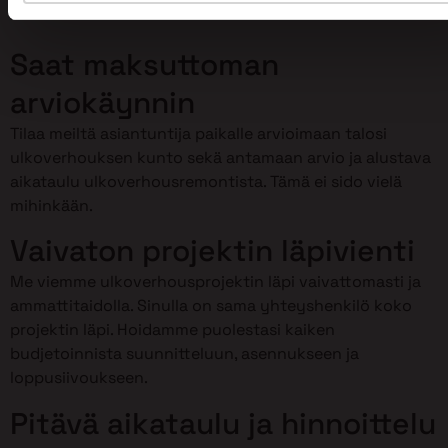
Primalta Raisiossa?
Saat maksuttoman
arviokäynnin
Tilaa meiltä asiantuntija paikalle arvioimaan talosi
ulkoverhouksen kunto sekä antamaan arvio ja alustava
aikataulu ulkoverhousremontista. Tämä ei sido vielä
mihinkään.
Vaivaton projektin läpivienti
Me viemme ulkoverhousprojektin läpi vaivattomasti ja
ammattitaidolla. Sinulla on sama yhteyshenkilö koko
projektin läpi. Hoidamme puolestasi kaiken
budjetoinnista suunnitteluun, asennukseen ja
loppusiivoukseen.
Pitävä aikataulu ja hinnoittelu