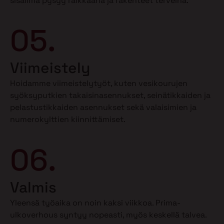
sisäilma pysyy raikkaana ja rakenteet terveinä.
05.
Viimeistely
Hoidamme viimeistelytyöt, kuten vesikourujen
syöksyputkien takaisinasennukset, seinätikkaiden ja
pelastustikkaiden asennukset sekä valaisimien ja
numerokylttien kiinnittämiset.
06.
Valmis
Yleensä työaika on noin kaksi viikkoa. Prima-
ulkoverhous syntyy nopeasti, myös keskellä talvea.