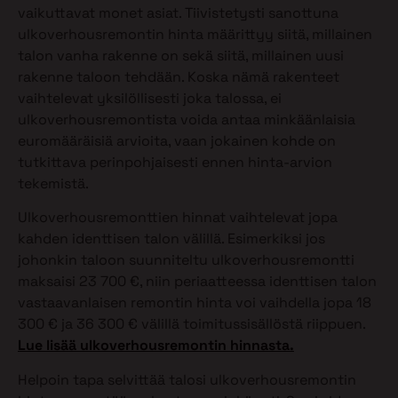
vaikuttavat monet asiat. Tiivistetysti sanottuna
ulkoverhousremontin hinta määrittyy siitä, millainen
talon vanha rakenne on sekä siitä, millainen uusi
rakenne taloon tehdään. Koska nämä rakenteet
vaihtelevat yksilöllisesti joka talossa, ei
ulkoverhousremontista voida antaa minkäänlaisia
euromääräisiä arvioita, vaan jokainen kohde on
tutkittava perinpohjaisesti ennen hinta-arvion
tekemistä.
Ulkoverhousremonttien hinnat vaihtelevat jopa
kahden identtisen talon välillä. Esimerkiksi jos
johonkin taloon suunniteltu ulkoverhousremontti
maksaisi 23 700 €, niin periaatteessa identtisen talon
vastaavanlaisen remontin hinta voi vaihdella jopa 18
300 € ja 36 300 € välillä toimitussisällöstä riippuen.
Lue lisää ulkoverhousremontin hinnasta.
Helpoin tapa selvittää talosi ulkoverhousremontin