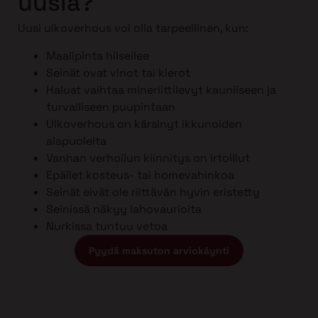
uusia?
Uusi ulkoverhous voi olla tarpeellinen, kun:
Maalipinta hilseilee
Seinät ovat vinot tai kierot
Haluat vaihtaa mineriittilevyt kauniiseen ja
turvalliseen puupintaan
Ulkoverhous on kärsinyt ikkunoiden
alapuolelta
Vanhan verhoilun kiinnitys on irtoillut
Epäilet kosteus- tai homevahinkoa
Seinät eivät ole riittävän hyvin eristetty
Seinissä näkyy lahovaurioita
Nurkissa tuntuu vetoa
Pyydä maksuton arviokäynti