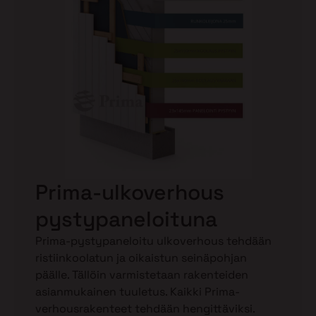
Prima-ulkoverhous
pystypaneloituna
Prima-pystypaneloitu ulkoverhous tehdään
ristiinkoolatun ja oikaistun seinäpohjan
päälle. Tällöin varmistetaan rakenteiden
asianmukainen tuuletus. Kaikki Prima-
verhousrakenteet tehdään hengittäviksi.