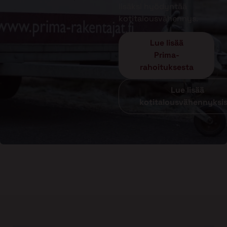
lisäksi hyödyntää
kotitalousvähennys.
Lue lisää
Prima-
rahoituksesta
Lue lisää
kotitalousvähennyksi