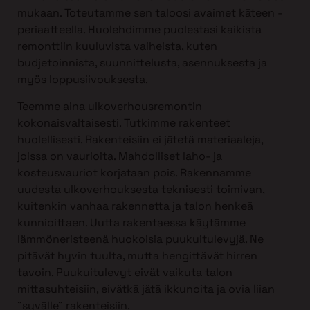
mukaan. Toteutamme sen taloosi avaimet käteen -
periaatteella. Huolehdimme puolestasi kaikista
remonttiin kuuluvista vaiheista, kuten
budjetoinnista, suunnittelusta, asennuksesta ja
myös loppusiivouksesta.
Teemme aina ulkoverhousremontin
kokonaisvaltaisesti. Tutkimme rakenteet
huolellisesti. Rakenteisiin ei jätetä materiaaleja,
joissa on vaurioita. Mahdolliset laho- ja
kosteusvauriot korjataan pois. Rakennamme
uudesta ulkoverhouksesta teknisesti toimivan,
kuitenkin vanhaa rakennetta ja talon henkeä
kunnioittaen. Uutta rakentaessa käytämme
lämmöneristeenä huokoisia puukuitulevyjä. Ne
pitävät hyvin tuulta, mutta hengittävät hirren
tavoin. Puukuitulevyt eivät vaikuta talon
mittasuhteisiin, eivätkä jätä ikkunoita ja ovia liian
”syvälle” rakenteisiin.