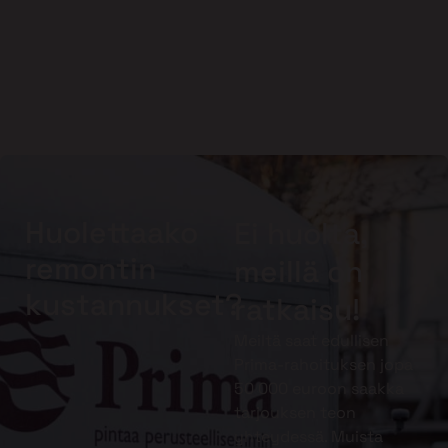
Huolettaako
Ei huolta,
remontin
meillä on
kustannukset?
ratkaisu!
Meiltä saat edullisen
Prima-rahoituksen jopa
50 000 euroon saakka
tarjouksen teon
yhteydessä. Muista