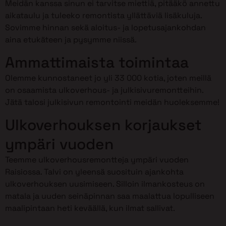
Meidän kanssa sinun ei tarvitse miettiä, pitääkö annettu
aikataulu ja tuleeko remontista yllättäviä lisäkuluja.
Sovimme hinnan sekä aloitus- ja lopetusajankohdan
aina etukäteen ja pysymme niissä.
Ammattimaista toimintaa
Olemme kunnostaneet jo yli 33 000 kotia, joten meillä
on osaamista ulkoverhous- ja julkisivuremontteihin.
Jätä talosi julkisivun remontointi meidän huoleksemme!
Ulkoverhouksen korjaukset
ympäri vuoden
Teemme ulkoverhousremontteja ympäri vuoden
Raisiossa. Talvi on yleensä suosituin ajankohta
ulkoverhouksen uusimiseen. Silloin ilmankosteus on
matala ja uuden seinäpinnan saa maalattua lopulliseen
maalipintaan heti keväällä, kun ilmat sallivat.