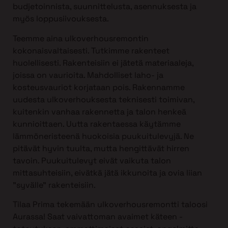
budjetoinnista, suunnittelusta, asennuksesta ja
myös loppusiivouksesta.
Teemme aina ulkoverhousremontin
kokonaisvaltaisesti. Tutkimme rakenteet
huolellisesti. Rakenteisiin ei jätetä materiaaleja,
joissa on vaurioita. Mahdolliset laho- ja
kosteusvauriot korjataan pois. Rakennamme
uudesta ulkoverhouksesta teknisesti toimivan,
kuitenkin vanhaa rakennetta ja talon henkeä
kunnioittaen. Uutta rakentaessa käytämme
lämmöneristeenä huokoisia puukuitulevyjä. Ne
pitävät hyvin tuulta, mutta hengittävät hirren
tavoin. Puukuitulevyt eivät vaikuta talon
mittasuhteisiin, eivätkä jätä ikkunoita ja ovia liian
”syvälle” rakenteisiin.
Tilaa Prima tekemään ulkoverhousremontti taloosi
Aurassa! Saat vaivattoman avaimet käteen -