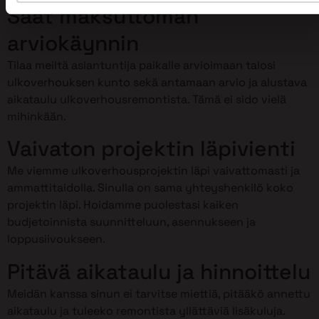
Saat maksuttoman
arviokäynnin
Tilaa meiltä asiantuntija paikalle arvioimaan talosi
ulkoverhouksen kunto sekä antamaan arvio ja alustava
aikataulu ulkoverhousremontista. Tämä ei sido vielä
mihinkään.
Vaivaton projektin läpivienti
Me viemme ulkoverhousprojektin läpi vaivattomasti ja
ammattitaidolla. Sinulla on sama yhteyshenkilö koko
projektin läpi. Hoidamme puolestasi kaiken
budjetoinnista suunnitteluun, asennukseen ja
loppusiivoukseen.
Pitävä aikataulu ja hinnoittelu
Meidän kanssa sinun ei tarvitse miettiä, pitääkö annettu
aikataulu ja tuleeko remontista yllättäviä lisäkuluja.