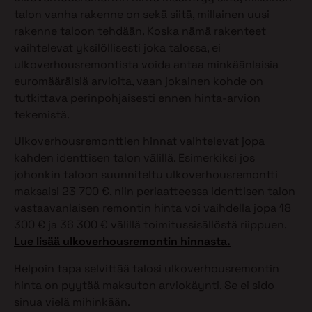
talon vanha rakenne on sekä siitä, millainen uusi
rakenne taloon tehdään. Koska nämä rakenteet
vaihtelevat yksilöllisesti joka talossa, ei
ulkoverhousremontista voida antaa minkäänlaisia
euromääräisiä arvioita, vaan jokainen kohde on
tutkittava perinpohjaisesti ennen hinta-arvion
tekemistä.
Ulkoverhousremonttien hinnat vaihtelevat jopa
kahden identtisen talon välillä. Esimerkiksi jos
johonkin taloon suunniteltu ulkoverhousremontti
maksaisi 23 700 €, niin periaatteessa identtisen talon
vastaavanlaisen remontin hinta voi vaihdella jopa 18
300 € ja 36 300 € välillä toimitussisällöstä riippuen.
Lue lisää ulkoverhousremontin hinnasta.
Helpoin tapa selvittää talosi ulkoverhousremontin
hinta on pyytää maksuton arviokäynti. Se ei sido
sinua vielä mihinkään.