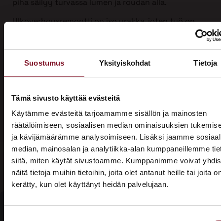
piha säilyy turvassa lumen ja roudan alla.
Ulkoverhousremontti on iso urakka, joten työ on
mahdollista jakaa kahdelle vuodelle, kun sitä
tehdään yli vuodenvaihteen. Näin voit hyödyntää
kotitalousvähennyksen molemmilta vuosilta ja
Suostumus
Yksityiskohdat
Tietoja
säästää jopa 3200 €.
Ota yhteyttä ja kysy tarjous ensi talven
Tämä sivusto käyttää evästeitä
ulkoverhousremontista jo tänään!
Käytämme evästeitä tarjoamamme sisällön ja mainosten
räätälöimiseen, sosiaalisen median ominaisuuksien tukemis
ja kävijämäärämme analysoimiseen. Lisäksi jaamme sosiaal
median, mainosalan ja analytiikka-alan kumppaneillemme tie
siitä, miten käytät sivustoamme. Kumppanimme voivat yhdis
näitä tietoja muihin tietoihin, joita olet antanut heille tai joita o
kerätty, kun olet käyttänyt heidän palvelujaan.
ASUNTOMESSUT 2026 · LEMPÄÄLÄ
Prima on mukana
Suostumuksen