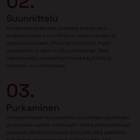
02.
Suunnittelu
Hoidamme asiakkaan puolesta kaiken aina
budjetoinnista suunnitteluun, asennukseen ja
loppusiivoukseen. Otamme huomioon myös
ympäristön ja talon kulttuurihistorian. Saat
veloituksetta ammattitaitomme käyttöösi jo
remontin suunnittelussa.
03.
Purkaminen
Ulkoverhouksen korjaaminen puolestaan aloitetaan
purkamalla vanhat materiaalit. Vanha pintamateriaali
puretaan lähtökohtaisesti aina pois, että päästään
tutkimaan rakenteet sekä niiden kunto. Jos