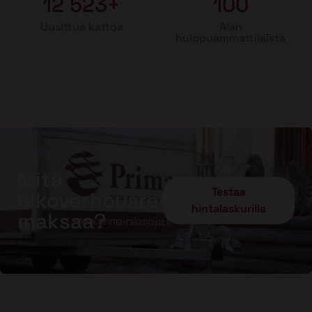
12 523+
100
Uusittua kattoa
Alan
huippuammattilaista
Mitä
Testaa
ulkoverhousremontti
hintalaskurilla
maksaa?