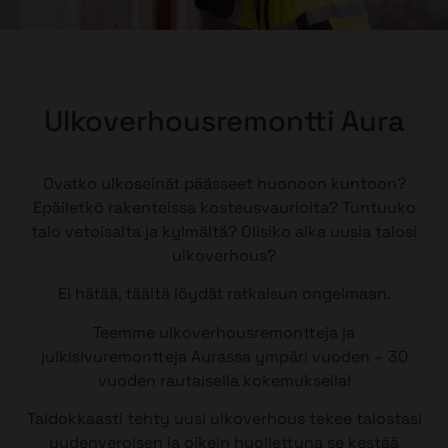
Ulkoverhousremontti Aura
Ovatko ulkoseinät päässeet huonoon kuntoon?
Epäiletkö rakenteissa kosteusvaurioita? Tuntuuko
talo vetoisalta ja kylmältä? Olisiko aika uusia talosi
ulkoverhous?
Ei hätää, täältä löydät ratkaisun ongelmaan.
Teemme ulkoverhousremontteja ja
julkisivuremontteja Aurassa ympäri vuoden – 30
vuoden rautaisella kokemuksella!
Taidokkaasti tehty uusi ulkoverhous tekee talostasi
uudenveroisen ja oikein huollettuna se kestää