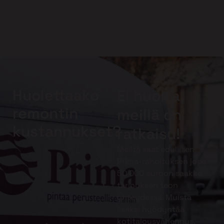
Huolettaako
Ei huolta,
remontin
meillä on
kustannukset?
ratkaisu!
Meiltä saat edullisen
Prima-rahoituksen jopa
50 000 euroon saakka
tarjouksen teon
yhteydessä. Muista
lisäksi hyödyntää
kotitalousvähennys.