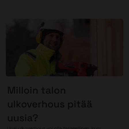
Milloin talon
ulkoverhous pitää
uusia?
Uusi ulkoverhous voi olla tarpeellinen, kun: