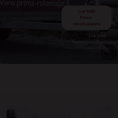
Lue lisää
Prima-
rahoituksesta
Lue lisää
kotitalousvähennyksi