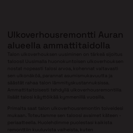
Ulkoverhousremontti Auran
alueella ammattitaidolla
Talon ulkoverhouksen uusiminen on tärkeä sijoitus
taloosi! Uusimalla huonokuntoisen ulkoverhouksen
nostat nopeasti talosi arvoa, kohennat valtavasti
sen ulkonäköä, parannat asumismukavuutta ja
säästät rahaa talon lämmityskustannuksissa.
Ammattitaitoisesti tehdyllä ulkoverhousremontilla
lisäät talosi käyttöikää kymmenillä vuosilla.
Primalta saat talon ulkoverhousremontin toiveidesi
mukaan. Toteutamme sen taloosi avaimet käteen -
periaatteella. Huolehdimme puolestasi kaikista
remonttiin kuuluvista vaiheista, kuten