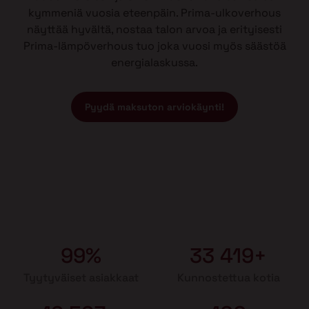
kymmeniä vuosia eteenpäin. Prima-ulkoverhous
näyttää hyvältä, nostaa talon arvoa ja erityisesti
Prima-lämpöverhous tuo joka vuosi myös säästöä
energialaskussa.
Pyydä maksuton arviokäynti!
99%
33 419+
Tyytyväiset asiakkaat
Kunnostettua kotia