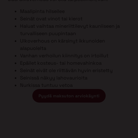
Maalipinta hilseilee
Seinät ovat vinot tai kierot
Haluat vaihtaa mineriittilevyt kauniiseen ja
turvalliseen puupintaan
Ulkoverhous on kärsinyt ikkunoiden
alapuolelta
Vanhan verhoilun kiinnitys on irtoillut
Epäilet kosteus- tai homevahinkoa
Seinät eivät ole riittävän hyvin eristetty
Seinissä näkyy lahovaurioita
Nurkissa tuntuu vetoa
Pyydä maksuton arviokäynti