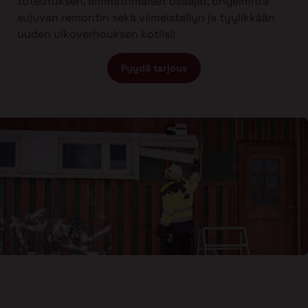
toteutuksen, ammattimaiset osaajat, ongelmitta
sujuvan remontin sekä viimeistellyn ja tyylikkään
uuden ulkoverhouksen kotiisi!
Pyydä tarjous