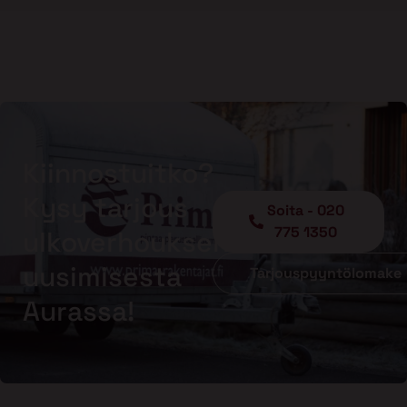
Kiinnostuitko?
Kysy tarjous
Soita - 020
775 1350
ulkoverhouksen
uusimisesta
Tarjouspyyntölomake
Aurassa!