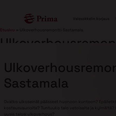
Valesokkelin korjaus
Etusivu
»
Ulkoverhousremontti Sastamala
Ulkoverhousremont
Julkaistu
5.1.2026
12 min lukuaika
Ulkoverhousremon
Sastamala
Ovatko ulkoseinät päässeet huonoon kuntoon? Epäiletkö
kosteusvaurioita? Tuntuuko talo vetoisalta ja kylmältä? O
uusia talosi ulkoverhous?