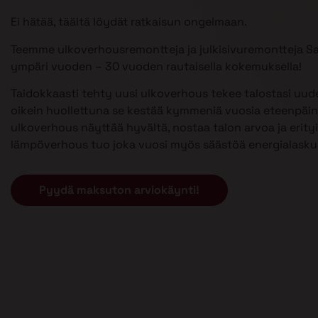
Ei hätää, täältä löydät ratkaisun ongelmaan.
Teemme ulkoverhousremontteja ja julkisivuremontteja S
ympäri vuoden – 30 vuoden rautaisella kokemuksella!
Taidokkaasti tehty uusi ulkoverhous tekee talostasi uud
oikein huollettuna se kestää kymmeniä vuosia eteenpäin
ulkoverhous näyttää hyvältä, nostaa talon arvoa ja erityi
lämpöverhous tuo joka vuosi myös säästöä energialasku
Pyydä maksuton arviokäynti!