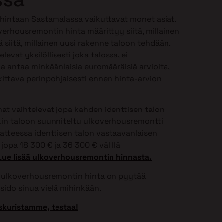
hintaan Sastamalassa vaikuttavat monet asiat.
verhousremontin hinta määrittyy siitä, millainen
 siitä, millainen uusi rakenne taloon tehdään.
vat yksilöllisesti joka talossa, ei
 antaa minkäänlaisia euromääräisiä arvioita,
ittava perinpohjaisesti ennen hinta-arvion
t vaihtelevat jopa kahden identtisen talon
onkin taloon suunniteltu ulkoverhousremontti
aatteessa identtisen talon vastaavanlaisen
jopa 18 300 € ja 36 300 € välillä
Lue lisää ulkoverhousremontin hinnasta.
si ulkoverhousremontin hinta on pyytää
sido sinua vielä mihinkään.
skuristamme, testaa!