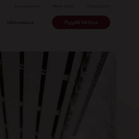
Asiakastarinat
Meille töihin
Yhteystiedot
Pyydä tarjous
Ulkomaalaus