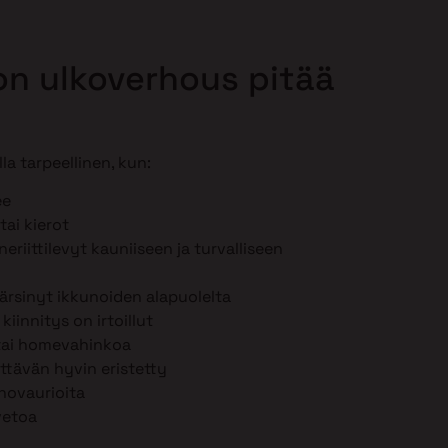
lon ulkoverhous pitää
la tarpeellinen, kun:
ee
tai kierot
eriittilevyt kauniiseen ja turvalliseen
ärsinyt ikkunoiden alapuolelta
iinnitys on irtoillut
 tai homevahinkoa
iittävän hyvin eristetty
hovaurioita
vetoa