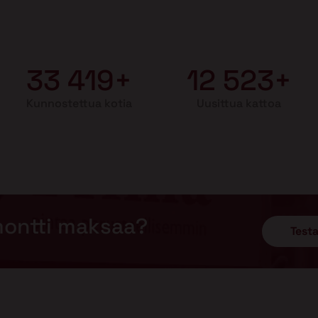
33 419+
12 523+
Kunnostettua kotia
Uusittua kattoa
montti maksaa?
Testa