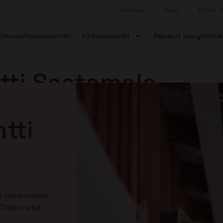
Rahoitus
Blogi
Prima
Ulkoverhousremontti
Kattoremontti
Palvelut taloyhtiölle
ti Sastamala
tti
 rakenteissa
lisiko aika