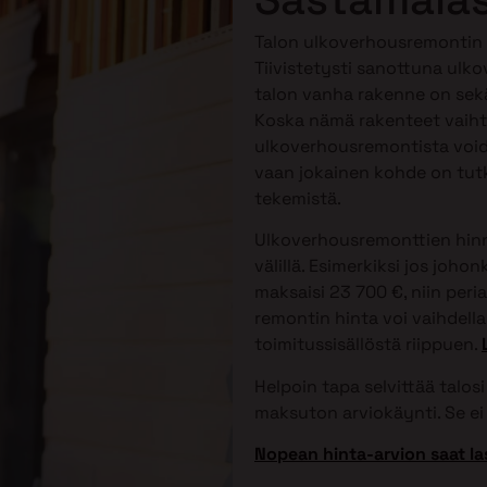
Talon ulkoverhousremontin 
Tiivistetysti sanottuna ulko
talon vanha rakenne on sekä
Koska nämä rakenteet vaihtele
ulkoverhousremontista voida
vaan jokainen kohde on tutk
tekemistä.
Ulkoverhousremonttien hinna
välillä. Esimerkiksi jos joh
maksaisi 23 700 €, niin peri
remontin hinta voi vaihdella 
toimitussisällöstä riippuen.
Helpoin tapa selvittää talo
maksuton arviokäynti. Se ei 
Nopean hinta-arvion saat la