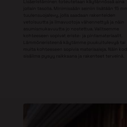
Lisäeristäminen toteutetaan käytännössä aina
jollain tasolla. Minimissään seiniin lisätään 15 m
tuulensuojalevy, jolla saadaan rakenteiden
vetoisuutta ja ilmavuotoja vähennettyä ja näin
asumismukavuutta jo nostettua. Valitsemme
kohteeseen sopivat eriste- ja pintamateriaalit.
Lämmöneristeenä käytämme puukuitulevyä tai
muita kohteeseen sopivia materiaaleja. Näin kod
sisäilma pysyy raikkaana ja rakenteet terveinä.