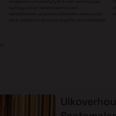
Hoidamme viimeistelytyöt, kuten vesikourujen
Y
m
syöksyputkien takaisinasennukset,
u
seinätikkaiden ja pelastustikkaiden asennukset
t
sekä valaisimien ja numerokylttien kiinnittämiset.
in
Ulkoverhou
Sastamala