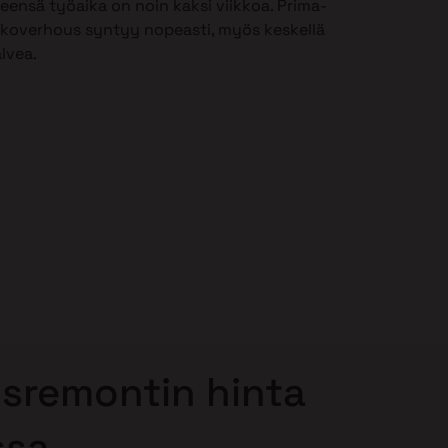
leensä työaika on noin kaksi viikkoa. Prima-
lkoverhous syntyy nopeasti, myös keskellä
alvea.
sremontin hinta
ssa