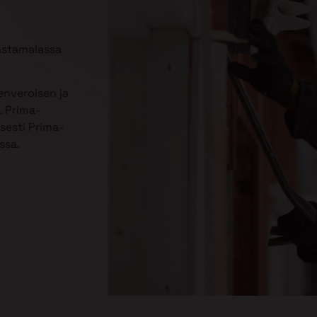
astamalassa
enveroisen ja
. Prima-
sesti Prima-
ssa.