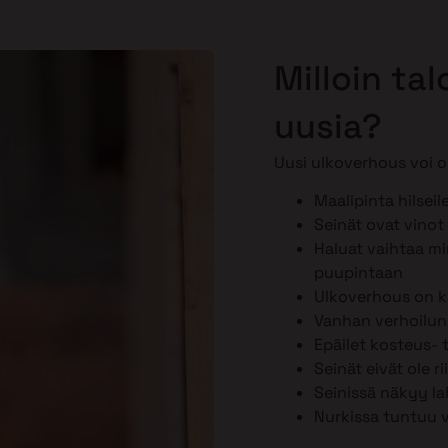
Milloin ta
uusia?
Uusi ulkoverhous voi ol
Maalipinta hilseil
Seinät ovat vinot 
Haluat vaihtaa min
puupintaan
Ulkoverhous on k
Vanhan verhoilun k
Epäilet kosteus-
Seinät eivät ole r
Seinissä näkyy la
Nurkissa tuntuu 