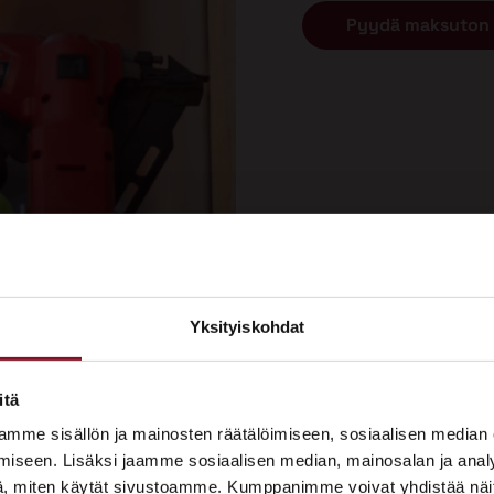
Pyydä maksuton 
Yksityiskohdat
×
ASUNTOMESSUT 2026 · LEMPÄÄLÄ
itä
remontti tehdään?
Prima on mukana
mme sisällön ja mainosten räätälöimiseen, sosiaalisen median
Asuntomessuilla!
iseen. Lisäksi jaamme sosiaalisen median, mainosalan ja analy
, miten käytät sivustoamme. Kumppanimme voivat yhdistää näitä t