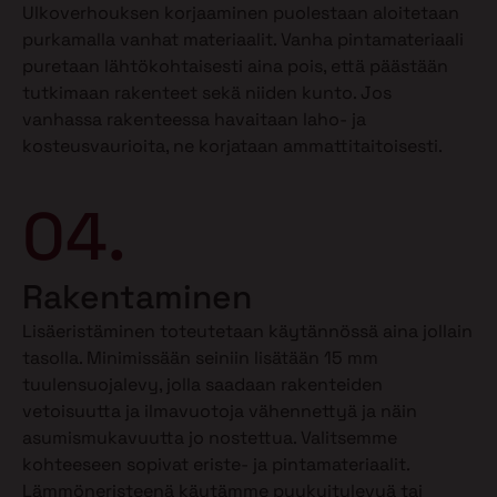
Ulkoverhouksen korjaaminen puolestaan aloitetaan
purkamalla vanhat materiaalit. Vanha pintamateriaali
puretaan lähtökohtaisesti aina pois, että päästään
tutkimaan rakenteet sekä niiden kunto. Jos
vanhassa rakenteessa havaitaan laho- ja
kosteusvaurioita, ne korjataan ammattitaitoisesti.
04.
Rakentaminen
Lisäeristäminen toteutetaan käytännössä aina jollain
tasolla. Minimissään seiniin lisätään 15 mm
tuulensuojalevy, jolla saadaan rakenteiden
vetoisuutta ja ilmavuotoja vähennettyä ja näin
asumismukavuutta jo nostettua. Valitsemme
kohteeseen sopivat eriste- ja pintamateriaalit.
Lämmöneristeenä käytämme puukuitulevyä tai