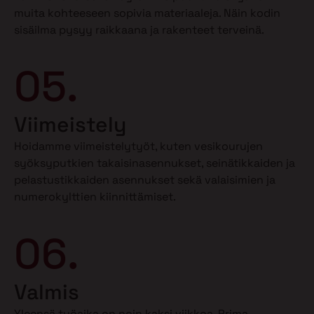
muita kohteeseen sopivia materiaaleja. Näin kodin
sisäilma pysyy raikkaana ja rakenteet terveinä.
05.
Viimeistely
Hoidamme viimeistelytyöt, kuten vesikourujen
syöksyputkien takaisinasennukset, seinätikkaiden ja
pelastustikkaiden asennukset sekä valaisimien ja
numerokylttien kiinnittämiset.
06.
Valmis
Yleensä työaika on noin kaksi viikkoa. Prima-