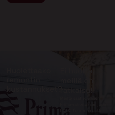
Huolettaako
Ei huolta,
remontin
meillä on
kustannukset?
ratkaisu!
Meiltä saat edullisen
Prima-rahoituksen jopa
50 000 euroon saakka