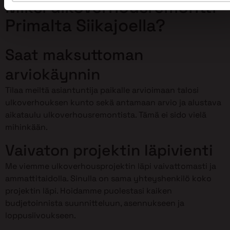
Miksi ulkoverhousremontti
Primalta Siikajoella?
Saat maksuttoman
arviokäynnin
Tilaa meiltä asiantuntija paikalle arvioimaan talosi
ulkoverhouksen kunto sekä antamaan arvio ja alustava
aikataulu ulkoverhousremontista. Tämä ei sido vielä
mihinkään.
Vaivaton projektin läpivienti
Me viemme ulkoverhousprojektin läpi vaivattomasti ja
ammattitaidolla. Sinulla on sama yhteyshenkilö koko
projektin läpi. Hoidamme puolestasi kaiken
budjetoinnista suunnitteluun, asennukseen ja
loppusiivoukseen.