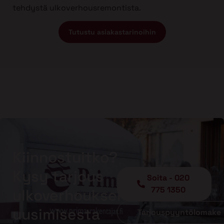
tehdystä ulkoverhousremontista.
Tutustu asiakastarinoihin
Kiinnostuitko?
Kysy tarjous
Soita - 020
775 1350
ulkoverhouksen
uusimisesta
Tarjouspyyntölomake