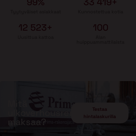
99%
33 419+
Tyytyväiset asiakkaat
Kunnostettua kotia
12 523+
100
Uusittua kattoa
Alan
huippuammattilaista
Mitä
Testaa
ulkoverhousremontti
hintalaskurilla
maksaa?