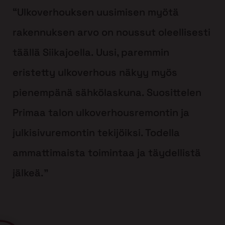
“Ulkoverhouksen uusimisen myötä
rakennuksen arvo on noussut oleellisesti
täällä Siikajoella. Uusi, paremmin
eristetty ulkoverhous näkyy myös
pienempänä sähkölaskuna. Suosittelen
Primaa talon ulkoverhousremontin ja
julkisivuremontin tekijöiksi. Todella
ammattimaista toimintaa ja täydellistä
jälkeä.”