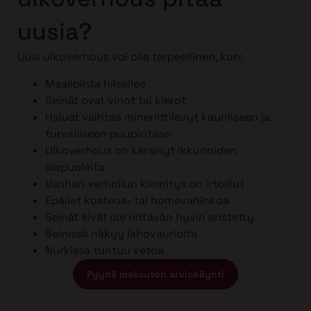
uusia?
Uusi ulkoverhous voi olla tarpeellinen, kun:
Maalipinta hilseilee
Seinät ovat vinot tai kierot
Haluat vaihtaa mineriittilevyt kauniiseen ja
turvalliseen puupintaan
Ulkoverhous on kärsinyt ikkunoiden
alapuolelta
Vanhan verhoilun kiinnitys on irtoillut
Epäilet kosteus- tai homevahinkoa
Seinät eivät ole riittävän hyvin eristetty
Seinissä näkyy lahovaurioita
Nurkissa tuntuu vetoa
Pyydä maksuton arviokäynti