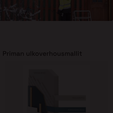
Priman ulkoverhousmallit