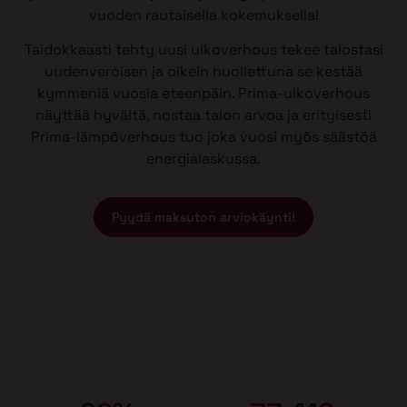
vuoden rautaisella kokemuksella!
Taidokkaasti tehty uusi ulkoverhous tekee talostasi
uudenveroisen ja oikein huollettuna se kestää
kymmeniä vuosia eteenpäin. Prima-ulkoverhous
näyttää hyvältä, nostaa talon arvoa ja erityisesti
Prima-lämpöverhous tuo joka vuosi myös säästöä
energialaskussa.
Pyydä maksuton arviokäynti!