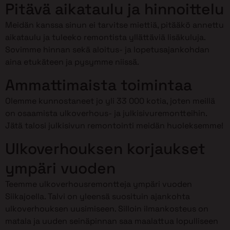
Pitävä aikataulu ja hinnoittelu
Meidän kanssa sinun ei tarvitse miettiä, pitääkö annettu
aikataulu ja tuleeko remontista yllättäviä lisäkuluja.
Sovimme hinnan sekä aloitus- ja lopetusajankohdan
aina etukäteen ja pysymme niissä.
Ammattimaista toimintaa
Olemme kunnostaneet jo yli 33 000 kotia, joten meillä
on osaamista ulkoverhous- ja julkisivuremontteihin.
Jätä talosi julkisivun remontointi meidän huoleksemme!
Ulkoverhouksen korjaukset
ympäri vuoden
Teemme ulkoverhousremontteja ympäri vuoden
Siikajoella. Talvi on yleensä suosituin ajankohta
ulkoverhouksen uusimiseen. Silloin ilmankosteus on
matala ja uuden seinäpinnan saa maalattua lopulliseen