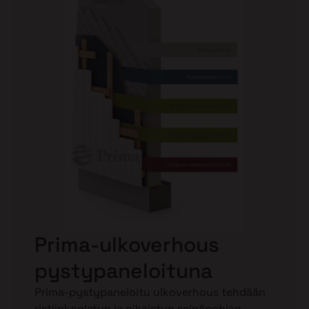
Prima-ulkoverhous
pystypaneloituna
Prima-pystypaneloitu ulkoverhous tehdään
ristiinkoolatun ja oikaistun seinäpohjan