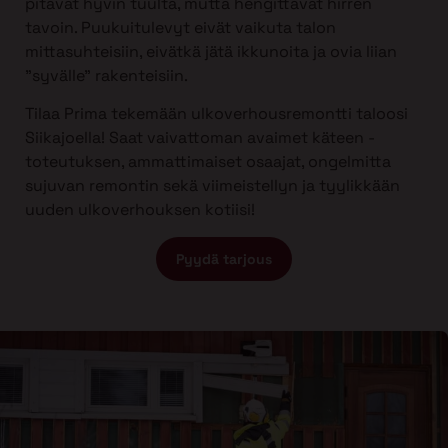
pitävät hyvin tuulta, mutta hengittävät hirren
tavoin. Puukuitulevyt eivät vaikuta talon
mittasuhteisiin, eivätkä jätä ikkunoita ja ovia liian
”syvälle” rakenteisiin.
Tilaa Prima tekemään ulkoverhousremontti taloosi
Siikajoella! Saat vaivattoman avaimet käteen -
toteutuksen, ammattimaiset osaajat, ongelmitta
sujuvan remontin sekä viimeistellyn ja tyylikkään
uuden ulkoverhouksen kotiisi!
Pyydä tarjous