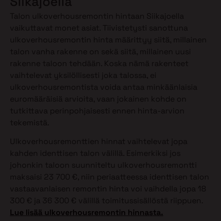
Siikajoella
Talon ulkoverhousremontin hintaan Siikajoella
vaikuttavat monet asiat. Tiivistetysti sanottuna
ulkoverhousremontin hinta määrittyy siitä, millainen
talon vanha rakenne on sekä siitä, millainen uusi
rakenne taloon tehdään. Koska nämä rakenteet
vaihtelevat yksilöllisesti joka talossa, ei
ulkoverhousremontista voida antaa minkäänlaisia
euromääräisiä arvioita, vaan jokainen kohde on
tutkittava perinpohjaisesti ennen hinta-arvion
tekemistä.
Ulkoverhousremonttien hinnat vaihtelevat jopa
kahden identtisen talon välillä. Esimerkiksi jos
johonkin taloon suunniteltu ulkoverhousremontti
maksaisi 23 700 €, niin periaatteessa identtisen talon
vastaavanlaisen remontin hinta voi vaihdella jopa 18
300 € ja 36 300 € välillä toimitussisällöstä riippuen.
Lue lisää ulkoverhousremontin hinnasta.