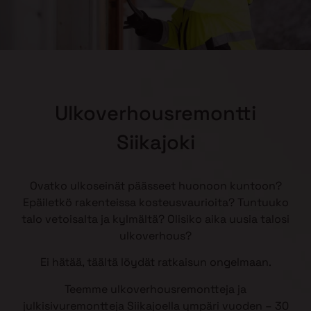
Ulkoverhousremontti
Siikajoki
Ovatko ulkoseinät päässeet huonoon kuntoon?
Epäiletkö rakenteissa kosteusvaurioita? Tuntuuko
talo vetoisalta ja kylmältä? Olisiko aika uusia talosi
ulkoverhous?
Ei hätää, täältä löydät ratkaisun ongelmaan.
Teemme ulkoverhousremontteja ja
julkisivuremontteja Siikajoella ympäri vuoden – 30