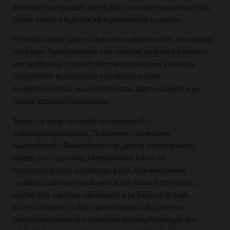
Ammattitaitoisesti tehdyllä ulkoverhousremontilla
lisäät talosi käyttöikää kymmenillä vuosilla.
Primalta saat talon ulkoverhousremontin toiveidesi
mukaan. Toteutamme sen taloosi avaimet käteen -
periaatteella. Huolehdimme puolestasi kaikista
remonttiin kuuluvista vaiheista, kuten
budjetoinnista, suunnittelusta, asennuksesta ja
myös loppusiivouksesta.
Teemme aina ulkoverhousremontin
kokonaisvaltaisesti. Tutkimme rakenteet
huolellisesti. Rakenteisiin ei jätetä materiaaleja,
joissa on vaurioita. Mahdolliset laho- ja
kosteusvauriot korjataan pois. Rakennamme
uudesta ulkoverhouksesta teknisesti toimivan,
kuitenkin vanhaa rakennetta ja talon henkeä
kunnioittaen. Uutta rakentaessa käytämme
lämmöneristeenä huokoisia puukuitulevyjä. Ne