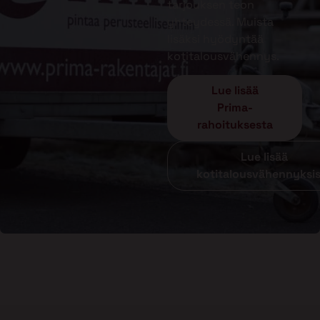
tarjouksen teon
yhteydessä. Muista
lisäksi hyödyntää
kotitalousvähennys.
Lue lisää
Prima-
rahoituksesta
Lue lisää
kotitalousvähennyksi