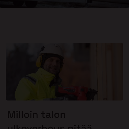
Milloin talon
ulkoverhous pitää