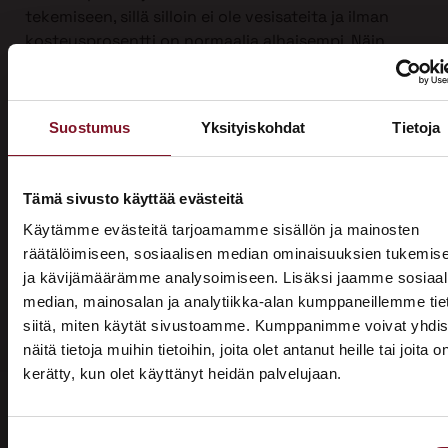
tekemiseen, sillä silloin ei ole vesisateita ja ilman
kosteusprosentti on normaalia alhaisempi. Näin
suojauksen tarve on vähäisempi. Talviaikaan myös
piha säilyy turvassa lumen ja roudan alla.
Ulkoverhousremontti on iso urakka, joten työ on
Suostumus
Yksityiskohdat
Tietoja
mahdollista jakaa kahdelle vuodelle, kun sitä
tehdään yli vuodenvaihteen. Näin voit hyödyntää
kotitalousvähennyksen molemmilta vuosilta ja
Tämä sivusto käyttää evästeitä
säästää jopa 3200 €.
Käytämme evästeitä tarjoamamme sisällön ja mainosten
räätälöimiseen, sosiaalisen median ominaisuuksien tukemis
Ota yhteyttä ja kysy tarjous ensi talven
ja kävijämäärämme analysoimiseen. Lisäksi jaamme sosiaal
ulkoverhousremontista jo tänään!
median, mainosalan ja analytiikka-alan kumppaneillemme tie
siitä, miten käytät sivustoamme. Kumppanimme voivat yhdis
näitä tietoja muihin tietoihin, joita olet antanut heille tai joita o
kerätty, kun olet käyttänyt heidän palvelujaan.
ASUNTOMESSUT 2026 · LEMPÄÄLÄ
Prima on mukana
Suostumuksen