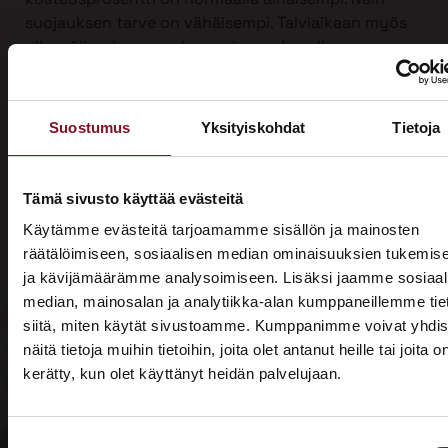
suojauksen tarve on vähäisempi. Talviaikaan myös
piha säilyy turvassa lumen ja roudan alla.
Ulkoverhousremontti on iso urakka, joten työ on
mahdollista jakaa kahdelle vuodelle, kun sitä
Suostumus
Yksityiskohdat
Tietoja
tehdään yli vuodenvaihteen. Näin voit hyödyntää
kotitalousvähennyksen molemmilta vuosilta ja
säästää jopa 3200 €.
Tämä sivusto käyttää evästeitä
Ota yhteyttä ja kysy tarjous ensi talven
Käytämme evästeitä tarjoamamme sisällön ja mainosten
ulkoverhousremontista jo tänään!
räätälöimiseen, sosiaalisen median ominaisuuksien tukemis
ja kävijämäärämme analysoimiseen. Lisäksi jaamme sosiaal
median, mainosalan ja analytiikka-alan kumppaneillemme tie
siitä, miten käytät sivustoamme. Kumppanimme voivat yhdis
näitä tietoja muihin tietoihin, joita olet antanut heille tai joita o
kerätty, kun olet käyttänyt heidän palvelujaan.
ASUNTOMESSUT 2026 · LEMPÄÄLÄ
Prima on mukana
Suostumuksen