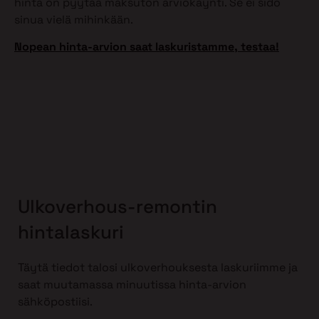
hinta on pyytää maksuton arviokäynti. Se ei sido
sinua vielä mihinkään.
Nopean hinta-arvion saat laskuristamme, testaa!
Ulkoverhous-remontin
hintalaskuri
Täytä tiedot talosi ulkoverhouksesta laskuriimme ja
saat muutamassa minuutissa hinta-arvion
sähköpostiisi.