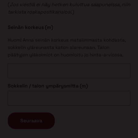
(
Jos viestiä ei näy hetken kuluttua saapuneissa, niin
tarkista roskapostikansiosi
.)
Seinän korkeus (m)
Huom! Anna seinän korkeus matalimmasta kohdasta,
sokkelin yläreunasta katon alareunaan. Talon
päätyjen yläkolmiot on huomioitu jo hinta-arviossa.
Sokkelin / talon ympärysmitta (m)