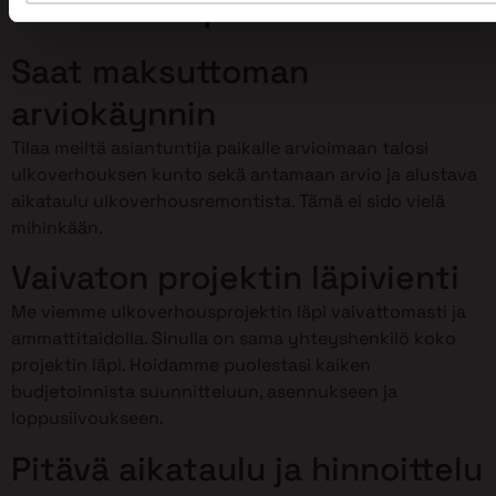
Primalta Espoossa?
Saat maksuttoman
arviokäynnin
Tilaa meiltä asiantuntija paikalle arvioimaan talosi
ulkoverhouksen kunto sekä antamaan arvio ja alustava
aikataulu ulkoverhousremontista. Tämä ei sido vielä
mihinkään.
Vaivaton projektin läpivienti
Me viemme ulkoverhousprojektin läpi vaivattomasti ja
ammattitaidolla. Sinulla on sama yhteyshenkilö koko
projektin läpi. Hoidamme puolestasi kaiken
budjetoinnista suunnitteluun, asennukseen ja
loppusiivoukseen.
Pitävä aikataulu ja hinnoittelu