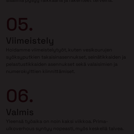
sisäilma pysyy raikkaana ja rakenteet terveinä.
05.
Viimeistely
Hoidamme viimeistelytyöt, kuten vesikourujen
syöksyputkien takaisinasennukset, seinätikkaiden ja
pelastustikkaiden asennukset sekä valaisimien ja
numerokylttien kiinnittämiset.
06.
Valmis
Yleensä työaika on noin kaksi viikkoa. Prima-
ulkoverhous syntyy nopeasti, myös keskellä talvea.