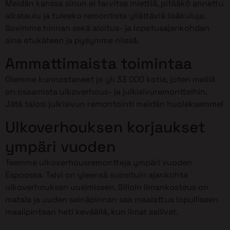
Meidän kanssa sinun ei tarvitse miettiä, pitääkö annettu
aikataulu ja tuleeko remontista yllättäviä lisäkuluja.
Sovimme hinnan sekä aloitus- ja lopetusajankohdan
aina etukäteen ja pysymme niissä.
Ammattimaista toimintaa
Olemme kunnostaneet jo yli 33 000 kotia, joten meillä
on osaamista ulkoverhous- ja julkisivuremontteihin.
Jätä talosi julkisivun remontointi meidän huoleksemme!
Ulkoverhouksen korjaukset
ympäri vuoden
Teemme ulkoverhousremontteja ympäri vuoden
Espoossa. Talvi on yleensä suosituin ajankohta
ulkoverhouksen uusimiseen. Silloin ilmankosteus on
matala ja uuden seinäpinnan saa maalattua lopulliseen
maalipintaan heti keväällä, kun ilmat sallivat.