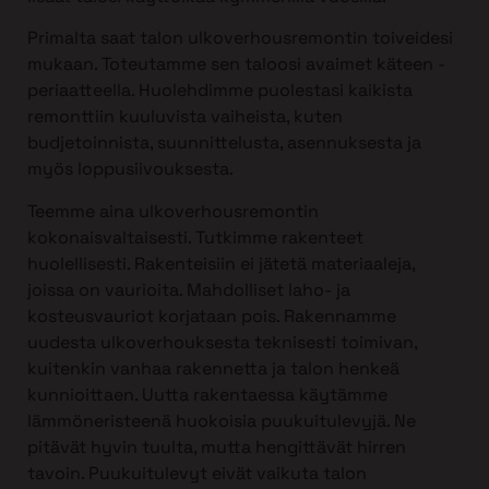
Primalta saat talon ulkoverhousremontin toiveidesi
mukaan. Toteutamme sen taloosi avaimet käteen -
periaatteella. Huolehdimme puolestasi kaikista
remonttiin kuuluvista vaiheista, kuten
budjetoinnista, suunnittelusta, asennuksesta ja
myös loppusiivouksesta.
Teemme aina ulkoverhousremontin
kokonaisvaltaisesti. Tutkimme rakenteet
huolellisesti. Rakenteisiin ei jätetä materiaaleja,
joissa on vaurioita. Mahdolliset laho- ja
kosteusvauriot korjataan pois. Rakennamme
uudesta ulkoverhouksesta teknisesti toimivan,
kuitenkin vanhaa rakennetta ja talon henkeä
kunnioittaen. Uutta rakentaessa käytämme
lämmöneristeenä huokoisia puukuitulevyjä. Ne
pitävät hyvin tuulta, mutta hengittävät hirren
tavoin. Puukuitulevyt eivät vaikuta talon