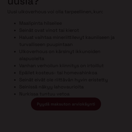
uusia?
Uusi ulkoverhous voi olla tarpeellinen, kun:
Maalipinta hilseilee
Seinät ovat vinot tai kierot
Haluat vaihtaa mineriittilevyt kauniiseen ja
turvalliseen puupintaan
Ulkoverhous on kärsinyt ikkunoiden
alapuolelta
Vanhan verhoilun kiinnitys on irtoillut
Epäilet kosteus- tai homevahinkoa
Seinät eivät ole riittävän hyvin eristetty
Seinissä näkyy lahovaurioita
Nurkissa tuntuu vetoa
Pyydä maksuton arviokäynti