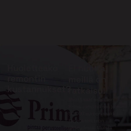
Huolettaako
Ei huolta,
remontin
meillä on
kustannukset?
ratkaisu!
Meiltä saat edullisen
Prima-rahoituksen jopa
50 000 euroon saakka
tarjouksen teon
yhteydessä. Muista