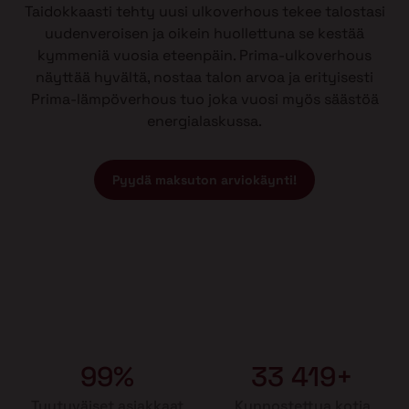
Taidokkaasti tehty uusi ulkoverhous tekee talostasi
uudenveroisen ja oikein huollettuna se kestää
kymmeniä vuosia eteenpäin. Prima-ulkoverhous
näyttää hyvältä, nostaa talon arvoa ja erityisesti
Prima-lämpöverhous tuo joka vuosi myös säästöä
energialaskussa.
Pyydä maksuton arviokäynti!
99%
33 419+
Tyytyväiset asiakkaat
Kunnostettua kotia