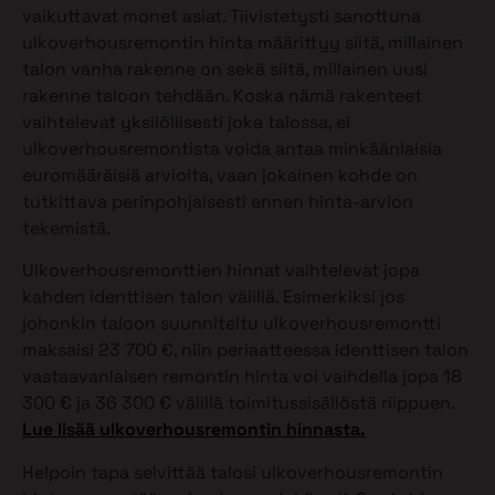
vaikuttavat monet asiat. Tiivistetysti sanottuna
ulkoverhousremontin hinta määrittyy siitä, millainen
talon vanha rakenne on sekä siitä, millainen uusi
rakenne taloon tehdään. Koska nämä rakenteet
vaihtelevat yksilöllisesti joka talossa, ei
ulkoverhousremontista voida antaa minkäänlaisia
euromääräisiä arvioita, vaan jokainen kohde on
tutkittava perinpohjaisesti ennen hinta-arvion
tekemistä.
Ulkoverhousremonttien hinnat vaihtelevat jopa
kahden identtisen talon välillä. Esimerkiksi jos
johonkin taloon suunniteltu ulkoverhousremontti
maksaisi 23 700 €, niin periaatteessa identtisen talon
vastaavanlaisen remontin hinta voi vaihdella jopa 18
300 € ja 36 300 € välillä toimitussisällöstä riippuen.
Lue lisää ulkoverhousremontin hinnasta.
Helpoin tapa selvittää talosi ulkoverhousremontin