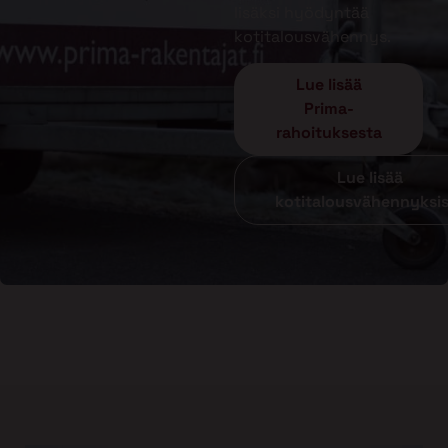
lisäksi hyödyntää
kotitalousvähennys.
Lue lisää
Prima-
rahoituksesta
Lue lisää
kotitalousvähennyksi