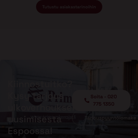
Tutustu asiakastarinoihin
Kiinnostuitko?
Kysy tarjous
Soita - 020
775 1350
ulkoverhouksen
uusimisesta
Tarjouspyyntölomake
Espoossa!