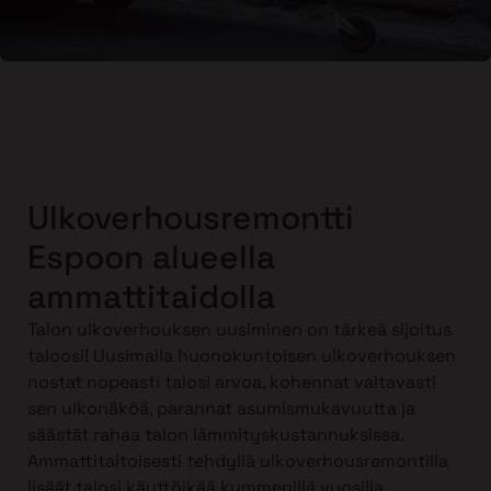
Ulkoverhousremontti
Espoon alueella
ammattitaidolla
Talon ulkoverhouksen uusiminen on tärkeä sijoitus
taloosi! Uusimalla huonokuntoisen ulkoverhouksen
nostat nopeasti talosi arvoa, kohennat valtavasti
sen ulkonäköä, parannat asumismukavuutta ja
säästät rahaa talon lämmityskustannuksissa.
Ammattitaitoisesti tehdyllä ulkoverhousremontilla
lisäät talosi käyttöikää kymmenillä vuosilla.