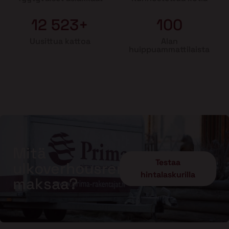
12 523+
100
Uusittua kattoa
Alan
huippuammattilaista
Mitä
Testaa
ulkoverhousremontti
hintalaskurilla
maksaa?