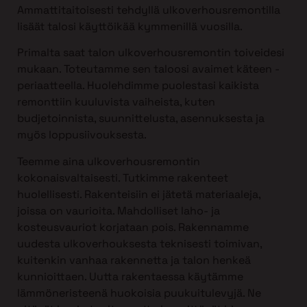
Ammattitaitoisesti tehdyllä ulkoverhousremontilla
lisäät talosi käyttöikää kymmenillä vuosilla.
Primalta saat talon ulkoverhousremontin toiveidesi
mukaan. Toteutamme sen taloosi avaimet käteen -
periaatteella. Huolehdimme puolestasi kaikista
remonttiin kuuluvista vaiheista, kuten
budjetoinnista, suunnittelusta, asennuksesta ja
myös loppusiivouksesta.
Teemme aina ulkoverhousremontin
kokonaisvaltaisesti. Tutkimme rakenteet
huolellisesti. Rakenteisiin ei jätetä materiaaleja,
joissa on vaurioita. Mahdolliset laho- ja
kosteusvauriot korjataan pois. Rakennamme
uudesta ulkoverhouksesta teknisesti toimivan,
kuitenkin vanhaa rakennetta ja talon henkeä
kunnioittaen. Uutta rakentaessa käytämme
lämmöneristeenä huokoisia puukuitulevyjä. Ne