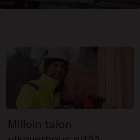
Milloin talon
ulkoverhous pitää