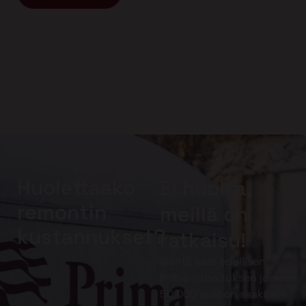
Huolettaako
Ei huolta,
remontin
meillä on
kustannukset?
ratkaisu!
Meiltä saat edullisen
Prima-rahoituksen jopa
50 000 euroon saakka