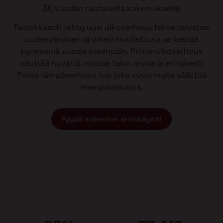
30 vuoden rautaisella kokemuksella!
Taidokkaasti tehty uusi ulkoverhous tekee talostasi
uudenveroisen ja oikein huollettuna se kestää
kymmeniä vuosia eteenpäin. Prima-ulkoverhous
näyttää hyvältä, nostaa talon arvoa ja erityisesti
Prima-lämpöverhous tuo joka vuosi myös säästöä
energialaskussa.
Pyydä maksuton arviokäynti!