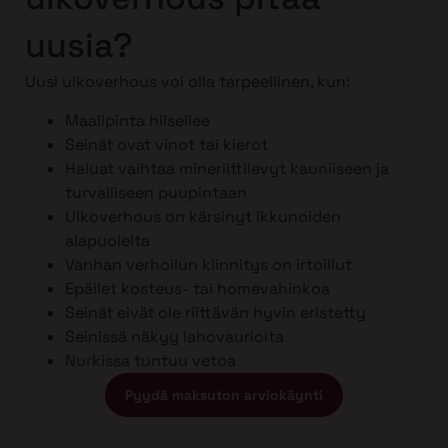
uusia?
Uusi ulkoverhous voi olla tarpeellinen, kun:
Maalipinta hilseilee
Seinät ovat vinot tai kierot
Haluat vaihtaa mineriittilevyt kauniiseen ja
turvalliseen puupintaan
Ulkoverhous on kärsinyt ikkunoiden
alapuolelta
Vanhan verhoilun kiinnitys on irtoillut
Epäilet kosteus- tai homevahinkoa
Seinät eivät ole riittävän hyvin eristetty
Seinissä näkyy lahovaurioita
Nurkissa tuntuu vetoa
Pyydä maksuton arviokäynti