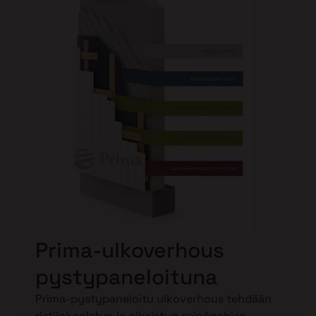
Prima-ulkoverhous
pystypaneloituna
Prima-pystypaneloitu ulkoverhous tehdään
ristiinkoolatun ja oikaistun seinäpohjan