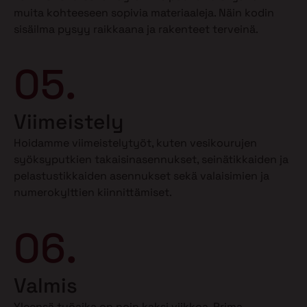
muita kohteeseen sopivia materiaaleja. Näin kodin
sisäilma pysyy raikkaana ja rakenteet terveinä.
05.
Viimeistely
Hoidamme viimeistelytyöt, kuten vesikourujen
syöksyputkien takaisinasennukset, seinätikkaiden ja
pelastustikkaiden asennukset sekä valaisimien ja
numerokylttien kiinnittämiset.
06.
Valmis
Yleensä työaika on noin kaksi viikkoa. Prima-