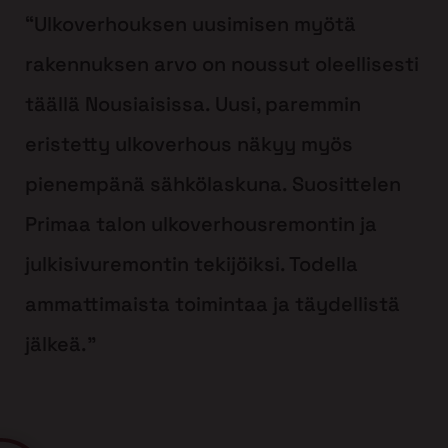
“Ulkoverhouksen uusimisen myötä
rakennuksen arvo on noussut oleellisesti
täällä Nousiaisissa. Uusi, paremmin
eristetty ulkoverhous näkyy myös
pienempänä sähkölaskuna. Suosittelen
Primaa talon ulkoverhousremontin ja
julkisivuremontin tekijöiksi. Todella
ammattimaista toimintaa ja täydellistä
jälkeä.”