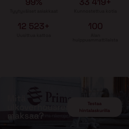
99%
33 419+
Tyytyväiset asiakkaat
Kunnostettua kotia
12 523+
100
Uusittua kattoa
Alan
huippuammattilaista
Mitä
Testaa
ulkoverhousremontti
hintalaskurilla
maksaa?