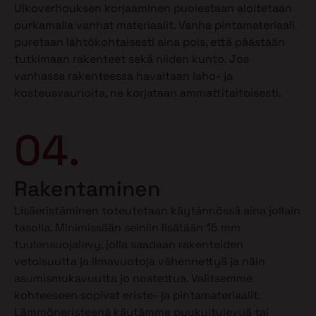
Ulkoverhouksen korjaaminen puolestaan aloitetaan
purkamalla vanhat materiaalit. Vanha pintamateriaali
puretaan lähtökohtaisesti aina pois, että päästään
tutkimaan rakenteet sekä niiden kunto. Jos
vanhassa rakenteessa havaitaan laho- ja
kosteusvaurioita, ne korjataan ammattitaitoisesti.
04.
Rakentaminen
Lisäeristäminen toteutetaan käytännössä aina jollain
tasolla. Minimissään seiniin lisätään 15 mm
tuulensuojalevy, jolla saadaan rakenteiden
vetoisuutta ja ilmavuotoja vähennettyä ja näin
asumismukavuutta jo nostettua. Valitsemme
kohteeseen sopivat eriste- ja pintamateriaalit.
Lämmöneristeenä käytämme puukuitulevyä tai