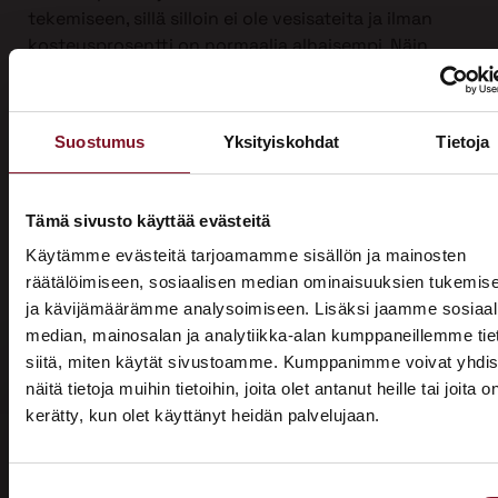
tekemiseen, sillä silloin ei ole vesisateita ja ilman
kosteusprosentti on normaalia alhaisempi. Näin
suojauksen tarve on vähäisempi. Talviaikaan myös
piha säilyy turvassa lumen ja roudan alla.
Ulkoverhousremontti on iso urakka, joten työ on
Suostumus
Yksityiskohdat
Tietoja
mahdollista jakaa kahdelle vuodelle, kun sitä
tehdään yli vuodenvaihteen. Näin voit hyödyntää
kotitalousvähennyksen molemmilta vuosilta ja
Tämä sivusto käyttää evästeitä
säästää jopa 3200 €.
Käytämme evästeitä tarjoamamme sisällön ja mainosten
räätälöimiseen, sosiaalisen median ominaisuuksien tukemis
Ota yhteyttä ja kysy tarjous ensi talven
ja kävijämäärämme analysoimiseen. Lisäksi jaamme sosiaal
ulkoverhousremontista jo tänään!
median, mainosalan ja analytiikka-alan kumppaneillemme tie
siitä, miten käytät sivustoamme. Kumppanimme voivat yhdis
näitä tietoja muihin tietoihin, joita olet antanut heille tai joita o
kerätty, kun olet käyttänyt heidän palvelujaan.
ASUNTOMESSUT 2026 · LEMPÄÄLÄ
Prima on mukana
Suostumuksen