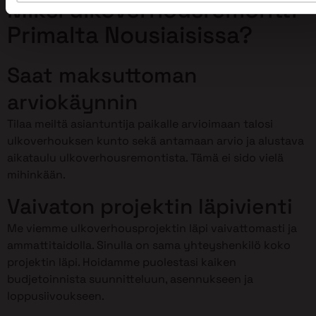
Miksi ulkoverhousremontti
Primalta Nousiaisissa?
Saat maksuttoman
arviokäynnin
Tilaa meiltä asiantuntija paikalle arvioimaan talosi
ulkoverhouksen kunto sekä antamaan arvio ja alustava
aikataulu ulkoverhousremontista. Tämä ei sido vielä
mihinkään.
Vaivaton projektin läpivienti
Me viemme ulkoverhousprojektin läpi vaivattomasti ja
ammattitaidolla. Sinulla on sama yhteyshenkilö koko
projektin läpi. Hoidamme puolestasi kaiken
budjetoinnista suunnitteluun, asennukseen ja
loppusiivoukseen.