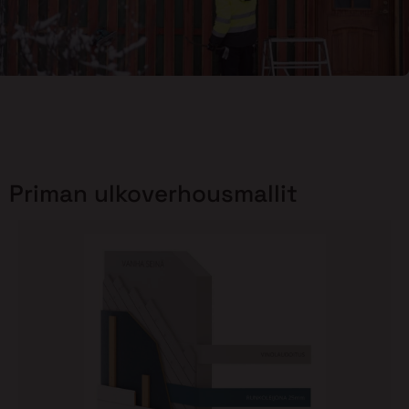
Priman ulkoverhousmallit