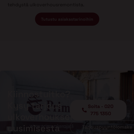
tehdystä ulkoverhousremontista.
Tutustu asiakastarinoihin
Kiinnostuitko?
Kysy tarjous
Soita - 020
775 1350
ulkoverhouksen
uusimisesta
Tarjouspyyntölomake