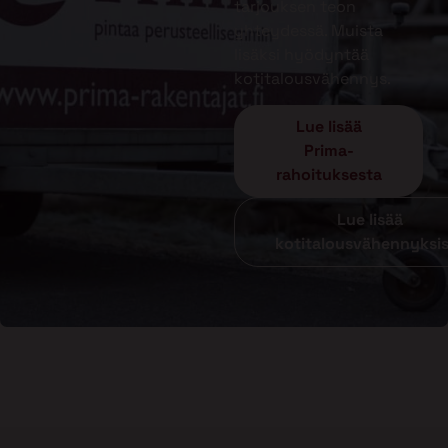
tarjouksen teon
yhteydessä. Muista
lisäksi hyödyntää
kotitalousvähennys.
Lue lisää
Prima-
rahoituksesta
Lue lisää
kotitalousvähennyksi