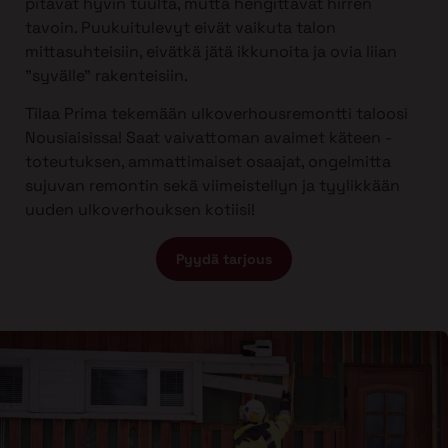
pitävät hyvin tuulta, mutta hengittävät hirren
tavoin. Puukuitulevyt eivät vaikuta talon
mittasuhteisiin, eivätkä jätä ikkunoita ja ovia liian
”syvälle” rakenteisiin.
Tilaa Prima tekemään ulkoverhousremontti taloosi
Nousiaisissa! Saat vaivattoman avaimet käteen -
toteutuksen, ammattimaiset osaajat, ongelmitta
sujuvan remontin sekä viimeistellyn ja tyylikkään
uuden ulkoverhouksen kotiisi!
Pyydä tarjous