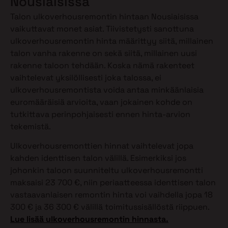
Nousiaisissa
Talon ulkoverhousremontin hintaan Nousiaisissa
vaikuttavat monet asiat. Tiivistetysti sanottuna
ulkoverhousremontin hinta määrittyy siitä, millainen
talon vanha rakenne on sekä siitä, millainen uusi
rakenne taloon tehdään. Koska nämä rakenteet
vaihtelevat yksilöllisesti joka talossa, ei
ulkoverhousremontista voida antaa minkäänlaisia
euromääräisiä arvioita, vaan jokainen kohde on
tutkittava perinpohjaisesti ennen hinta-arvion
tekemistä.
Ulkoverhousremonttien hinnat vaihtelevat jopa
kahden identtisen talon välillä. Esimerkiksi jos
johonkin taloon suunniteltu ulkoverhousremontti
maksaisi 23 700 €, niin periaatteessa identtisen talon
vastaavanlaisen remontin hinta voi vaihdella jopa 18
300 € ja 36 300 € välillä toimitussisällöstä riippuen.
Lue lisää ulkoverhousremontin hinnasta.