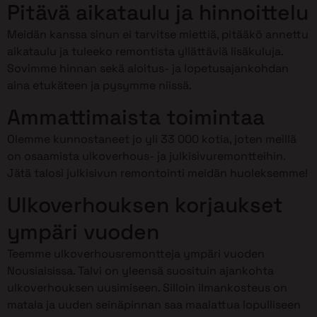
Pitävä aikataulu ja hinnoittelu
Meidän kanssa sinun ei tarvitse miettiä, pitääkö annettu
aikataulu ja tuleeko remontista yllättäviä lisäkuluja.
Sovimme hinnan sekä aloitus- ja lopetusajankohdan
aina etukäteen ja pysymme niissä.
Ammattimaista toimintaa
Olemme kunnostaneet jo yli 33 000 kotia, joten meillä
on osaamista ulkoverhous- ja julkisivuremontteihin.
Jätä talosi julkisivun remontointi meidän huoleksemme!
Ulkoverhouksen korjaukset
ympäri vuoden
Teemme ulkoverhousremontteja ympäri vuoden
Nousiaisissa. Talvi on yleensä suosituin ajankohta
ulkoverhouksen uusimiseen. Silloin ilmankosteus on
matala ja uuden seinäpinnan saa maalattua lopulliseen