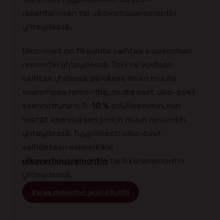
rakentamisen tai ulkoverhousremontin
yhteydessä.
Ulko-ovet on fiksuinta vaihtaa suuremman
remontin yhteydessä. Toki ne voidaan
vaihtaa yhdessä päivässä ilman muuta
suurempaa remonttia, mutta saat ulko-ovet
asennettuna n. 5-
10 %
edullisemmin, kun
teetät asennuksen jonkin muun remontin
yhteydessä. Tyypillisesti ulko-ovet
vaihdetaan esimerkiksi
ulkoverhousremontin
tai ikkunaremontin
yhteydessä.
Varaa maksuton arviokäynti!