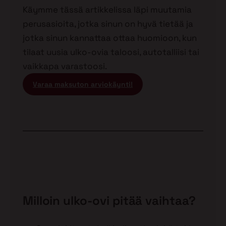
Käymme tässä artikkelissa läpi muutamia
perusasioita, jotka sinun on hyvä tietää ja
jotka sinun kannattaa ottaa huomioon, kun
tilaat uusia ulko-ovia taloosi, autotalliisi tai
vaikkapa varastoosi.
Varaa maksuton arviokäynti!
Milloin ulko-ovi pitää vaihtaa?