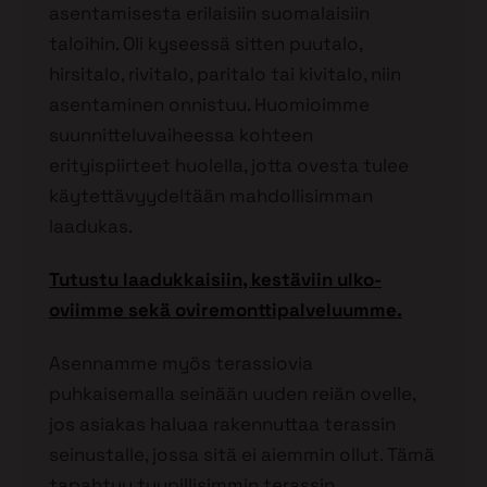
asentamisesta erilaisiin suomalaisiin
taloihin. Oli kyseessä sitten puutalo,
hirsitalo, rivitalo, paritalo tai kivitalo, niin
asentaminen onnistuu. Huomioimme
suunnitteluvaiheessa kohteen
erityispiirteet huolella, jotta ovesta tulee
käytettävyydeltään mahdollisimman
laadukas.
Tutustu laadukkaisiin, kestäviin ulko-
oviimme sekä oviremonttipalveluumme.
Asennamme myös terassiovia
puhkaisemalla seinään uuden reiän ovelle,
jos asiakas haluaa rakennuttaa terassin
seinustalle, jossa sitä ei aiemmin ollut. Tämä
tapahtuu tyypillisimmin terassin