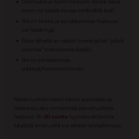
Oven lukitus toimii heikosti, minkä takia
oven voi saada kovaa vetämällä auki
Ovi on tiukka ja eri sääoloissa tiukkuus
voi lisääntyä
Oven lähellä on vedon tunne ja/tai ”päivä
paistaa” ovenraosta sisään
Ovi on elinkaarensa
päässä/huonokuntoinen
Rakennusteknisesti oikein asennettu ja
laadukas ulko-ovi kestää perushuollolla
helposti 15-
20 vuotta
hyvinkin aktiivista
käyttöä ilman, että ovi alkaisi reistailemaan.