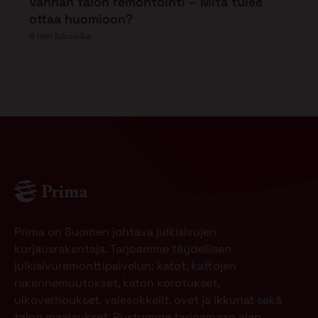
Vanhan talon remontointi – Mitä tulee
ottaa huomioon?
4 min lukuaika
Prima on Suomen johtava julkisivujen
korjausrakentaja. Tarjoamme täydellisen
julkisivuremonttipalvelun: katot, kattojen
rakennemuutokset, katon korotukset,
ulkoverhoukset, valesokkelit, ovet ja ikkunat sekä
talon maalaukset. Pystymme tarjoamaan alan