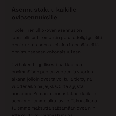
Asennustakuu kaikille
oviasennuksille
Huolellinen ulko-oven asennus on
luonnollisesti remontin perusedellytys. Silti
onnistunut asennus ei aina itsessään riitä
onnistuneeseen kokonaisuuteen.
Ovi hakee tyypillisesti paikkaansa
ensimmäisen puolen vuoden ja vuoden
aikana, jolloin ovesta voi tulla tiettyinä
vuodenaikoina jäykkä. Siitä syystä
annamme Priman asennustakuun kaikille
asentamillemme ulko-oville. Takuuaikana
tulemme maksutta säätämään ovea niin,
että ovi toimii varmasti myös