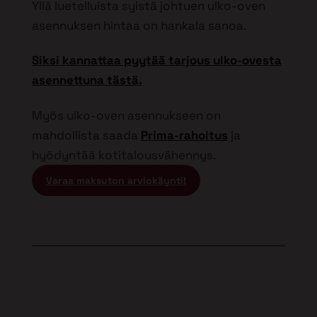
Yllä luetelluista syistä johtuen ulko-oven
asennuksen hintaa on hankala sanoa.
Siksi kannattaa pyytää tarjous ulko-ovesta
asennettuna tästä.
Myös ulko-oven asennukseen on
mahdollista saada
Prima-rahoitus
ja
hyödyntää kotitalousvähennys.
Varaa maksuton arviokäynti!