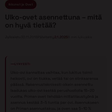
Ikkunat ja Ovet
Ulko-ovet asennettuna – mitä
on hyvä tietää?
Julkaistu
30.11.2018
Päivitetty
2.1.2025
6 min lukuaika
LYHYESTI
Ulko-ovi kannattaa vaihtaa, kun lukitus toimii
heikosti, ovi on tiukka, vetää tai on elinkaarensa
päässä. Rakennusteknisesti oikein asennettu
laadukas ulko-ovi kestää perushuollolla 15–20
vuotta. Priman ovet tehdään mittatilaustyönä ja
asennus kestää 3–5 tuntia per ovi. Asennukseen
on Priman asennustakuu, ja oven saa 5–10 %