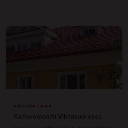
ASIAKKAAN TARINA
Kattoremontti Vihtavuoressa
Lea ja Chris Tedder: “Katto ei vuoda ja talo on