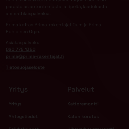
parasta asiantuntemusta ja ripeää, laadukasta
ammattilaispalvelua.
Prima kattaa Prima-rakentajat Oy:n ja Prima
Pohjoinen Oy:n.
Asiakaspalvelu:
020 775 1350
prima@prima-rakentajat.fi
Tietosuojaseloste
Yritys
Palvelut
Yritys
Kattoremontti
Yhteystiedot
Katon korotus