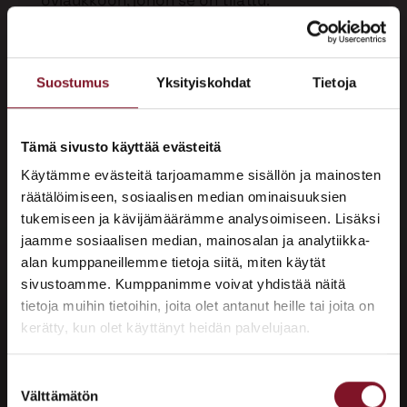
oviaukkoon, johon se on tilattu.
Aloitamme palvelun tuottamisen aina
maksuttomalla kartoituskäynnillä, jonka
Suostumus
Yksityiskohdat
Tietoja
avulla pystymme antamaan projektille
hinta-arvion. Hinta riippuu valitun ovimallin
lisäksi siitä, millaisia töitä oven asennus
Tämä sivusto käyttää evästeitä
oviaukon osalta vaatii. Esimerkiksi joskus
Käytämme evästeitä tarjoamamme sisällön ja mainosten
huonokuntoinen ovenkarmi on päästänyt
räätälöimiseen, sosiaalisen median ominaisuuksien
tukemiseen ja kävijämäärämme analysoimiseen. Lisäksi
kosteutta syvemmälle rakenteisiin, joten
jaamme sosiaalisen median, mainosalan ja analytiikka-
pysäytämme sen etenemisen vaihtamalla
alan kumppaneillemme tietoja siitä, miten käytät
kosteusvaurioituneet rakenteet kuiviin
sivustoamme. Kumppanimme voivat yhdistää näitä
×
samalla estäen vaurion uusiutumisen. Myös
tietoja muihin tietoihin, joita olet antanut heille tai joita on
ASUNTOMESSUT 2026 · LEMPÄÄLÄ
oviaukon kokoa voi joutua muuttamaan.
kerätty, kun olet käyttänyt heidän palvelujaan.
Prima on mukana
Kun tilaussopimus on tehty, niin
Asuntomessuilla!
Suostumuksen
toimitamme uudet ulko-ovet sovittuna
Välttämätön
valinta