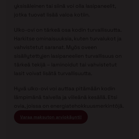
yksisäleinen tai siinä voi olla lasipaneelit,
jotka tuovat lisää valoa kotiin.
Ulko-ovi on tärkeä osa kodin turvallisuutta.
Harkitse ominaisuuksia, kuten turvalukot ja
vahvistetut saranat. Myös oveen
sisällytettyjen lasipaneelien turvallisuus on
tärkeä tekijä – laminoidut tai vahvistetut
lasit voivat lisätä turvallisuutta.
Hyvä ulko-ovi voi auttaa pitämään kodin
lämpimänä talvella ja viileänä kesällä. Etsi
ovia, joissa on energiatehokkuusmerkintöjä.
Varaa maksuton arviokäynti!