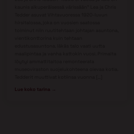
kaunis alkuperäisessä värissään” Lea ja Chris
Tedder asuvat Vihtavuoressa 1920-luvun
hirsitalossa, joka on vuosien saatossa
toiminut niin ruutitehtaan johtajan asuntona,
vientikonttorina kuin tehtaan
edustusasuntona. Iäkäs talo vaati uutta
maalipintaa ja vanha kattokin vuosi. Primalta
löytyi ammattitaitoa remonteerata
museoviraston suojelukohteena olevaa kotia.
Tedderit muuttivat kotiinsa vuonna […]
Lue koko tarina →