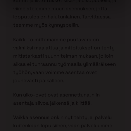
karmit ja listoitukset sisä- ja ulkopuolelle, ja
viimeistelemme muun asennuksen, jotta
lopputulos on halutunlainen. Tarvittaessa
teemme myös kynnyspellin.
Kaikki toimittamamme puutavara on
valmiiksi maalattua ja mitoitukset on tehty
mittatarkasti suunnitelman mukaan, jolloin
aikaa ei tuhraannu työmaalla ylimääräiseen
työhön, vaan voimme asentaa ovet
jouhevasti paikalleen.
Kun ulko-ovet ovat asennettuna, niin
asentaja siivoa jälkensä ja kiittää.
Vaikka asennus onkin nyt tehty, ei palvelu
kuitenkaan lopu siihen, vaan palveluumme