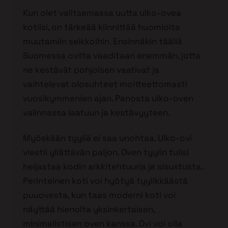
Kun olet valitsemassa uutta ulko-ovea
kotiisi, on tärkeää kiinnittää huomioita
muutamiin seikkoihin. Ensinnäkin täällä
Suomessa ovilta vaaditaan enemmän, jotta
ne kestävät pohjoisen vaativat ja
vaihtelevat olosuhteet moitteettomasti
vuosikymmenien ajan. Panosta ulko-oven
valinnassa laatuun ja kestävyyteen.
Myöskään tyyliä ei saa unohtaa. Ulko-ovi
viestii yllättävän paljon. Oven tyylin tulisi
heijastaa kodin arkkitehtuuria ja sisustusta.
Perinteinen koti voi hyötyä tyylikkäästä
puuovesta, kun taas moderni koti voi
näyttää hienolta yksinkertaisen,
minimalistisen oven kanssa. Ovi voi olla