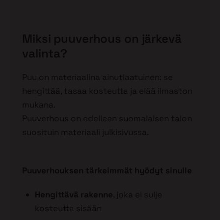
Miksi puuverhous on järkevä
valinta?
Puu on materiaalina ainutlaatuinen: se
hengittää, tasaa kosteutta ja elää ilmaston
mukana.
Puuverhous on edelleen suomalaisen talon
suosituin materiaali julkisivussa.
Puuverhouksen tärkeimmät hyödyt sinulle
Hengittävä rakenne
, joka ei sulje
kosteutta sisään