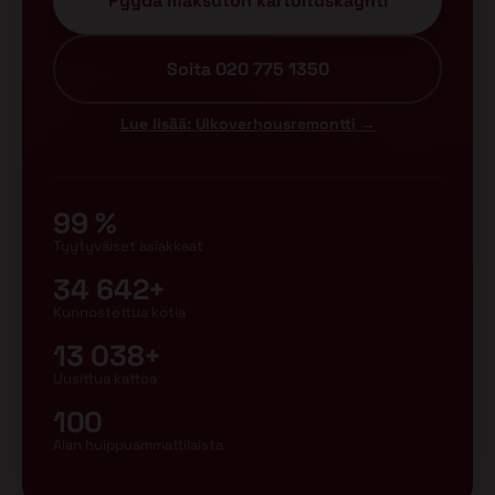
Pyydä maksuton kartoituskäynti
Soita 020 775 1350
Lue lisää: Ulkoverhousremontti →
99 %
Tyytyväiset asiakkaat
34 642+
Kunnostettua kotia
13 038+
Uusittua kattoa
100
Alan huippuammattilaista