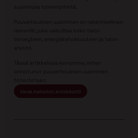
suurempia toimenpiteitä.
Puuverhouksen uusiminen on rakenteellinen
remontti, joka vaikuttaa koko talon
terveyteen, energiatehokkuuteen ja talon
arvoon.
Tässä artikkelissa kerromme, miten
onnistunut puuverhouksen uusiminen
toteutetaan.
Varaa maksuton arviokäynti!