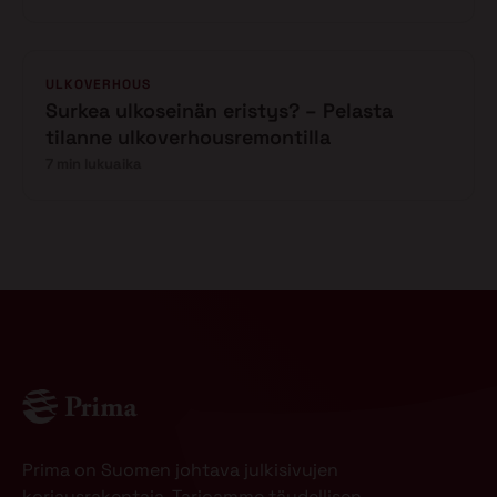
ULKOVERHOUS
Surkea ulkoseinän eristys? – Pelasta
tilanne ulkoverhousremontilla
7 min lukuaika
Prima on Suomen johtava julkisivujen
korjausrakentaja. Tarjoamme täydellisen