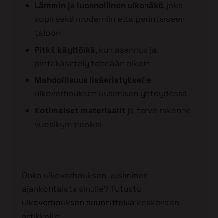
Lämmin ja luonnollinen ulkonäkö
, joka
sopii sekä moderniin että perinteiseen
taloon
Pitkä käyttöikä
, kun asennus ja
pintakäsittely tehdään oikein
Mahdollisuus lisäeristykselle
ulkoverhouksen uusimisen yhteydessä
Kotimaiset materiaalit
ja terve rakenne
vuosikymmeniksi
Onko ulkoverhouksen uusiminen
ajankohtaista sinulle? Tutustu
ulkoverhouksen suunnittelua
koskevaan
artikkeliin.