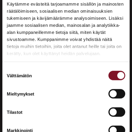
Käytämme evästeitä tarjoamamme sisällön ja mainosten
remontin jälkeen.
räätälöimiseen, sosiaalisen median ominaisuuksien
Varaa maksuton arviokäynti!
tukemiseen ja kävijämäärämme analysoimiseen. Lisäksi
jaamme sosiaalisen median, mainosalan ja analytiikka-
alan kumppaneillemme tietoja siitä, miten käytät
sivustoamme. Kumppanimme voivat yhdistää näitä
×
tietoja muihin tietoihin, joita olet antanut heille tai joita on
ASUNTOMESSUT 2026 · LEMPÄÄLÄ
kerätty, kun olet käyttänyt heidän palvelujaan.
Prima on mukana
Asuntomessuilla!
Suostumuksen
Välttämätön
valinta
Tutustu palveluihimme esittelypisteellämme
Millainen puu sopii parhaiten
Lempäälän Asuntomessuilla 10.7.–9.8.2026.
ulkoverhoukseen?
Mieltymykset
Ota yhteyttä
Käytämme ulkoverhouksessa kuusipaneelia. Kuusi on 
Tilastot
erinomainen materiaali laadukkaalle ulkoverhoukselle. 
Valitsemalla kuusen investoit julkisivuun, joka säilyttää 
Markkinointi
siistin ja ehyen ulkonäkönsä vuosia ilman jatkuvaa 