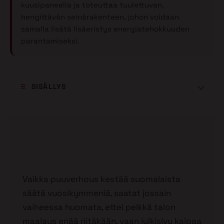
kuusipaneelia ja toteuttaa tuulettuvan,
hengittävän seinärakenteen, johon voidaan
samalla lisätä lisäeristys energiatehokkuuden
parantamiseksi.
SISÄLLYS
Vaikka puuverhous kestää suomalaista
säätä vuosikymmeniä, saatat jossain
vaiheessa huomata, ettei pelkkä talon
maalaus enää riitäkään, vaan julkisivu kaipaa