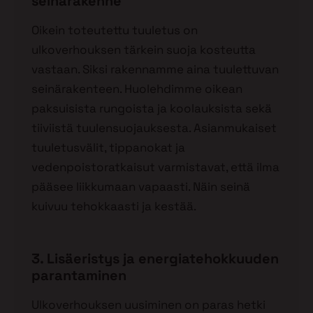
seinärakenne
Oikein toteutettu tuuletus on
ulkoverhouksen tärkein suoja kosteutta
vastaan. Siksi rakennamme aina tuulettuvan
seinärakenteen. Huolehdimme oikean
paksuisista rungoista ja koolauksista sekä
tiiviistä tuulensuojauksesta. Asianmukaiset
tuuletusvälit, tippanokat ja
vedenpoistoratkaisut varmistavat, että ilma
pääsee liikkumaan vapaasti. Näin seinä
kuivuu tehokkaasti ja kestää.
3. Lisäeristys ja energiatehokkuuden
parantaminen
Ulkoverhouksen uusiminen on paras hetki