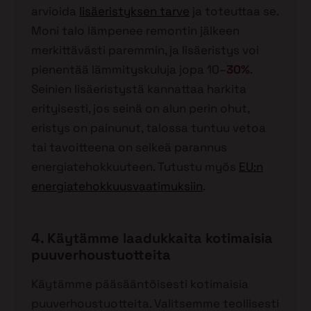
arvioida
lisäeristyksen tarve
ja toteuttaa se.
Moni talo lämpenee remontin jälkeen
merkittävästi paremmin, ja lisäeristys voi
pienentää lämmityskuluja jopa 10–
30%
.
Seinien lisäeristystä kannattaa harkita
erityisesti, jos seinä on alun perin ohut,
eristys on painunut, talossa tuntuu vetoa
tai tavoitteena on selkeä parannus
energiatehokkuuteen. Tutustu myös
EU:n
energiatehokkuusvaatimuksiin
.
4. Käytämme laadukkaita kotimaisia
puuverhoustuotteita
Käytämme pääsääntöisesti kotimaisia
puuverhoustuotteita. Valitsemme teollisesti