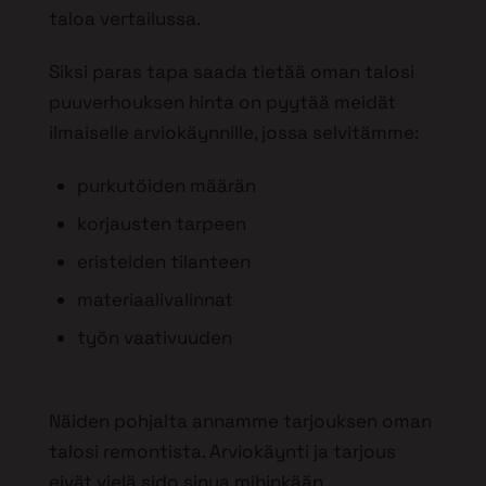
taloa vertailussa.
Siksi paras tapa saada tietää oman talosi
puuverhouksen hinta on pyytää meidät
ilmaiselle arviokäynnille, jossa selvitämme:
purkutöiden määrän
korjausten tarpeen
eristeiden tilanteen
materiaalivalinnat
työn vaativuuden
Näiden pohjalta annamme tarjouksen oman
talosi remontista. Arviokäynti ja tarjous
eivät vielä sido sinua mihinkään.