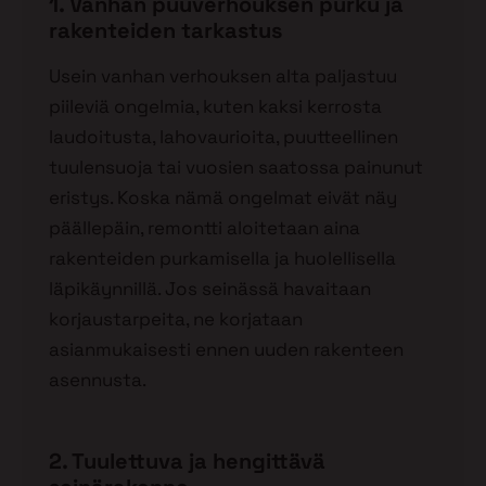
1. Vanhan puuverhouksen purku ja
rakenteiden tarkastus
Usein vanhan verhouksen alta paljastuu
piileviä ongelmia, kuten kaksi kerrosta
laudoitusta, lahovaurioita, puutteellinen
tuulensuoja tai vuosien saatossa painunut
eristys. Koska nämä ongelmat eivät näy
päällepäin, remontti aloitetaan aina
rakenteiden purkamisella ja huolellisella
läpikäynnillä. Jos seinässä havaitaan
korjaustarpeita, ne korjataan
asianmukaisesti ennen uuden rakenteen
asennusta.
2. Tuulettuva ja hengittävä