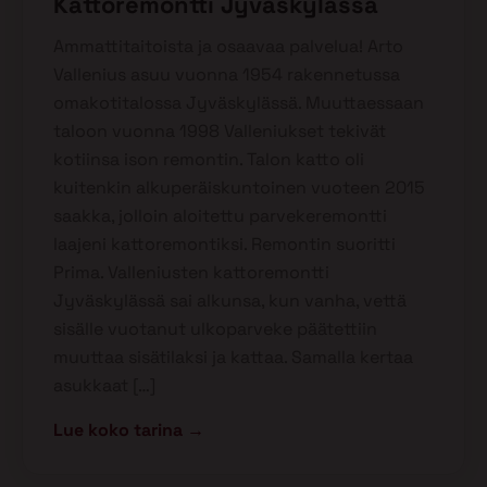
Kattoremontti Jyväskylässä
Ammattitaitoista ja osaavaa palvelua! Arto
Vallenius asuu vuonna 1954 rakennetussa
omakotitalossa Jyväskylässä. Muuttaessaan
taloon vuonna 1998 Valleniukset tekivät
kotiinsa ison remontin. Talon katto oli
kuitenkin alkuperäiskuntoinen vuoteen 2015
saakka, jolloin aloitettu parvekeremontti
laajeni kattoremontiksi. Remontin suoritti
Prima. Valleniusten kattoremontti
Jyväskylässä sai alkunsa, kun vanha, vettä
sisälle vuotanut ulkoparveke päätettiin
muuttaa sisätilaksi ja kattaa. Samalla kertaa
asukkaat […]
Lue koko tarina →