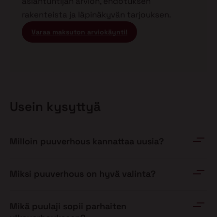
asiantuntijan arvion, ehdotuksen
rakenteista ja läpinäkyvän tarjouksen.
Varaa maksuton arviokäynti!
Usein kysyttyä
Milloin puuverhous kannattaa uusia?
Miksi puuverhous on hyvä valinta?
Mikä puulaji sopii parhaiten