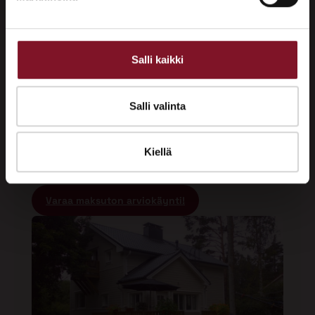
korjaustarvetta. Puuaines on luontaisesti tiheää ja sillä 
on 
erinomainen mittapysyvyys
. Kuusipaneeli 
ei 
väänny tai halkeile
 helposti. 
Salli kaikki
Kuusi sisältää vähemmän pihkaa kuin mänty, minkä
vuoksi sen pinta on ihanteellinen maalin
Salli valinta
kiinnittymiseen. Tämä takaa, että maalikalvo tarttuu
puuhun
erittäin lujasti ja tasaisesti ja m
aalipinta
kestää
Kiellä
säärasitusta pidempään
. Kuusipaneelimme ovat
teollisesti pohjamaalattuja.
Varaa maksuton arviokäynti!