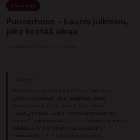
Ulkoverhous
Puuverhous – kaunis julkisivu,
joka kestää aikaa
Julkaistu
26.11.2025
4 min lukuaika
LYHYESTI
Puuverhous on suomalaisen talon suosituin
julkisivumateriaali, joka hengittää, tasaa
kosteutta ja kestää oikein toteutettuna
vuosikymmeniä. Uusiminen on rakenteellinen
remontti, joka kannattaa, kun maalipinta hilseilee,
laudoitus on kieroutunut tai seinässä on
lahovaurioita. Prima käyttää kotimaista