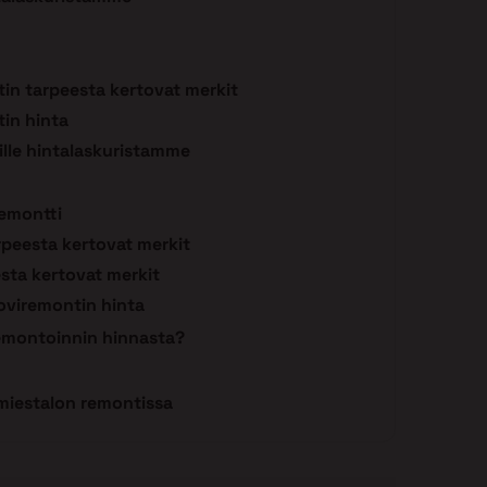
n tarpeesta kertovat merkit
in hinta
lle hintalaskuristamme
remontti
peesta kertovat merkit
sta kertovat merkit
oviremontin hinta
remontoinnin hinnasta?
iestalon remontissa