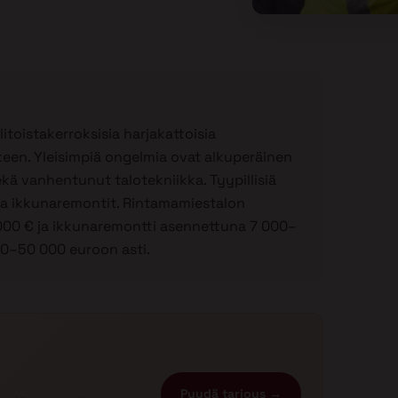
toistakerroksisia harjakattoisia
lkeen. Yleisimpiä ongelmia ovat alkuperäinen
sekä vanhentunut talotekniikka. Tyypillisiä
 ja ikkunaremontit. Rintamamiestalon
00 € ja ikkunaremontti asennettuna 7 000–
50–50 000 euroon asti.
Pyydä tarjous →