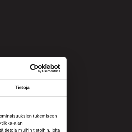
Tietoja
 ominaisuuksien tukemiseen
tiikka-alan
ietoja muihin tietoihin, joita