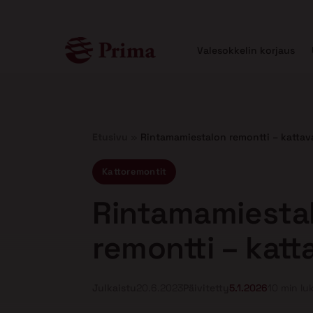
Valesokkelin korjaus
Etusivu
»
Rintamamiestalon remontti – kattav
Kattoremontit
Rintamamiesta
remontti – katt
Julkaistu
20.6.2023
Päivitetty
5.1.2026
10 min lu