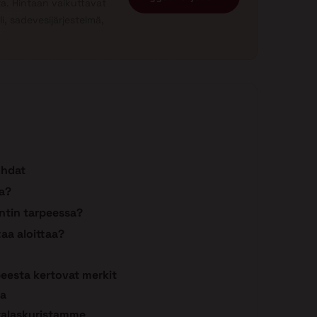
a. Hintaan vaikuttavat
, sadevesijärjestelmä,
ohdat
a?
ntin tarpeessa?
aa aloittaa?
eesta kertovat merkit
ta
ntalaskuristamme