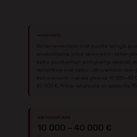
LYHYESTI
Rintamamiestalot ovat puusta tehtyjä, puoli
omakotitaloja, jotka rakennettiin sotien jä
katto, puutteelliset eristykset ja salaojat, 
remontteja ovat katto-, ulkoverhous-, ovi-
kattoremontti maksaa yleensä 10 000–40 0
20 000 €. Prima-rahoitusta on saatavilla 7
HINTAHAARUKKA
10 000 – 40 000 €