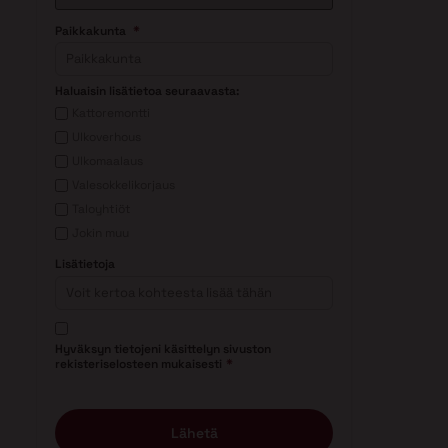
*
Paikkakunta
Haluaisin lisätietoa seuraavasta:
Kattoremontti
Ulkoverhous
Ulkomaalaus
Valesokkelikorjaus
Taloyhtiöt
Jokin muu
Lisätietoja
Suostumus
*
Hyväksyn tietojeni käsittelyn sivuston
*
rekisteriselosteen mukaisesti