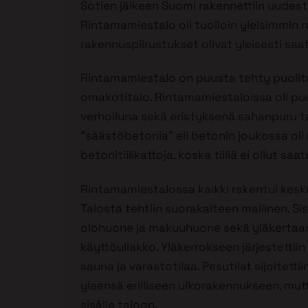
Sotien jälkeen Suomi rakennettiin uudesta
Rintamamiestalo oli tuolloin yleisimmin 
rakennuspiirustukset olivat yleisesti saat
Rintamamiestalo on puusta tehty puolito
omakotitalo. Rintamamiestaloissa oli pu
verhoiluna sekä eristyksenä sahanpuru tai i
“säästöbetonia” eli betonin joukossa oli r
betonitiilikattoja, koska tiiliä ei ollut saata
Rintamamiestalossa kaikki rakentui keskel
Talosta tehtiin suorakaiteen mallinen. Si
olohuone ja makuuhuone sekä yläkertaan 
käyttöullakko. Yläkerrokseen järjestettiin k
sauna ja varastotilaa. Pesutilat sijoitett
yleensä erilliseen ulkorakennukseen, mut
sisälle taloon.