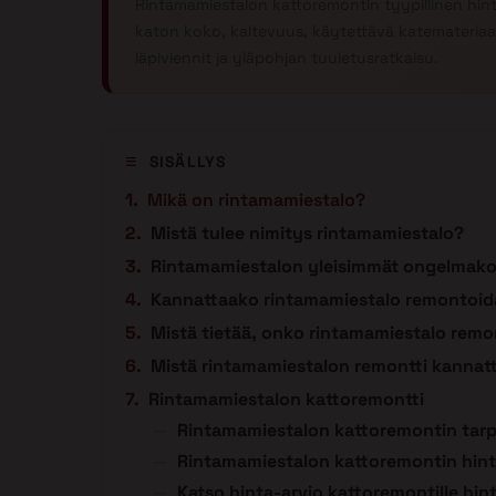
Rintamamiestalon kattoremontin tyypillinen hint
katon koko, kaltevuus, käytettävä katemateriaali
läpiviennit ja yläpohjan tuuletusratkaisu.
SISÄLLYS
Mikä on rintamamiestalo?
Mistä tulee nimitys rintamamiestalo?
Rintamamiestalon yleisimmät ongelmak
Kannattaako rintamamiestalo remontoid
Mistä tietää, onko rintamamiestalo remo
Mistä rintamamiestalon remontti kannatt
Rintamamiestalon kattoremontti
Rintamamiestalon kattoremontin tarp
Rintamamiestalon kattoremontin hin
Katso hinta-arvio kattoremontille hi