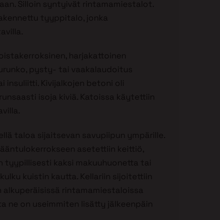
an. Silloin syntyivät rintamamiestalot.
rakennettu tyyppitalo, jonka
avilla.
istakerroksinen, harjakattoinen
urunko, pysty- tai vaakalaudoitus
nsuliitti. Kivijalkojen betoni oli
unsaasti isoja kiviä. Katoissa käytettiin
villa.
lä taloa sijaitsevan savupiipun ympärille.
sääntulokerrokseen asetettiin keittiö,
tyypillisesti kaksi makuuhuonetta tai
ulku kuistin kautta. Kellariin sijoitettiin
iin alkuperäisissä rintamamiestaloissa
ta ne on useimmiten lisätty jälkeenpäin