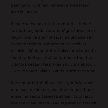
päinvastoin, ne heikkenevät entisestään
ajan kuluessa.
Priman vahvuus on, että remontti voidaan
toteuttaa ympäri vuoden. Myös talviaika on
täysin sopiva ajankohta, sillä nykyaikaiset
työmenetelmät ja materiaalit kestävät
erilaisia sääolosuhteita. Asiakkaan kannalta
tämä tarkoittaa, että remonttia ei tarvitse
odottaa kesään tai pitkään kuivuusjaksoon
– apu on saatavilla silloin, kun sitä tarvitaan.
Kun remontti tehdään ajoissa, hyödyt ovat
moninaiset: lämmityskulut pienenevät heti
ensimmäisestä talvesta alkaen, talon arvo
nousee ja asumismukavuus paranee. Lisäksi