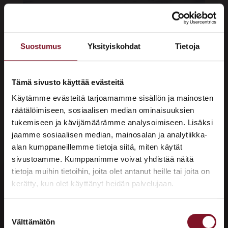
kattoremontti talvella."
srcset="https://prima-rakentajat.fi/wp-
Suostumus
Yksityiskohdat
Tietoja
content/uploads/2022/11/A7401858-
1024x683.jpg 1024w, https://prima-
rakentajat.fi/wp-
Tämä sivusto käyttää evästeitä
content/uploads/2022/11/A7401858-
Käytämme evästeitä tarjoamamme sisällön ja mainosten
300x200.jpg 300w, https://prima-
räätälöimiseen, sosiaalisen median ominaisuuksien
tukemiseen ja kävijämäärämme analysoimiseen. Lisäksi
rakentajat.fi/wp-
jaamme sosiaalisen median, mainosalan ja analytiikka-
content/uploads/2022/11/A7401858-
alan kumppaneillemme tietoja siitä, miten käytät
768x512.jpg 768w, https://prima-
sivustoamme. Kumppanimme voivat yhdistää näitä
rakentajat.fi/wp-
×
tietoja muihin tietoihin, joita olet antanut heille tai joita on
ASUNTOMESSUT 2026 · LEMPÄÄLÄ
content/uploads/2022/11/A7401858-
kerätty, kun olet käyttänyt heidän palvelujaan.
1536x1024.jpg 1536w, https://prima-
Prima on mukana
rakentajat.fi/wp-
Asuntomessuilla!
Suostumuksen
Välttämätön
content/uploads/2022/11/A7401858-
valinta