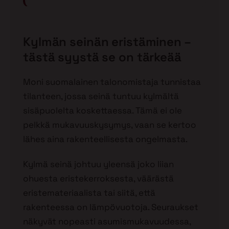
Kylmän seinän eristäminen –
tästä syystä se on tärkeää
Moni suomalainen talonomistaja tunnistaa
tilanteen, jossa seinä tuntuu kylmältä
sisäpuolelta koskettaessa. Tämä ei ole
pelkkä mukavuuskysymys, vaan se kertoo
lähes aina rakenteellisesta ongelmasta.
Kylmä seinä johtuu yleensä joko liian
ohuesta eristekerroksesta, väärästä
eristemateriaalista tai siitä, että
rakenteessa on lämpövuotoja. Seuraukset
näkyvät nopeasti asumismukavuudessa,