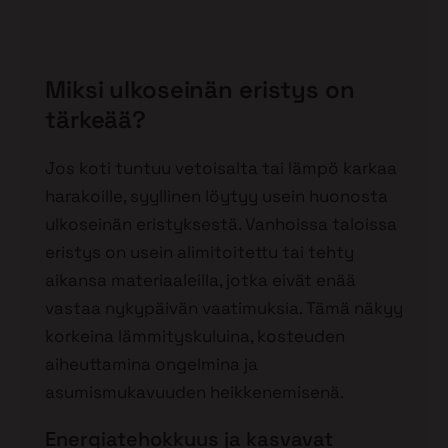
Miksi ulkoseinän eristys on
tärkeää?
Jos koti tuntuu vetoisalta tai lämpö karkaa
harakoille, syyllinen löytyy usein huonosta
ulkoseinän eristyksestä. Vanhoissa taloissa
eristys on usein alimitoitettu tai tehty
aikansa materiaaleilla, jotka eivät enää
vastaa nykypäivän vaatimuksia. Tämä näkyy
korkeina lämmityskuluina, kosteuden
aiheuttamina ongelmina ja
asumismukavuuden heikkenemisenä.
Energiatehokkuus ja kasvavat