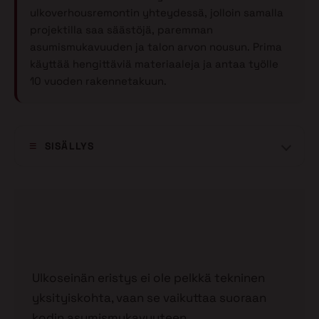
ulkoverhousremontin yhteydessä, jolloin samalla
projektilla saa säästöjä, paremman
asumismukavuuden ja talon arvon nousun. Prima
käyttää hengittäviä materiaaleja ja antaa työlle
10 vuoden rakennetakuun.
SISÄLLYS
Ulkoseinän eristys ei ole pelkkä tekninen
yksityiskohta, vaan se vaikuttaa suoraan
kodin asumismukavuuteen,