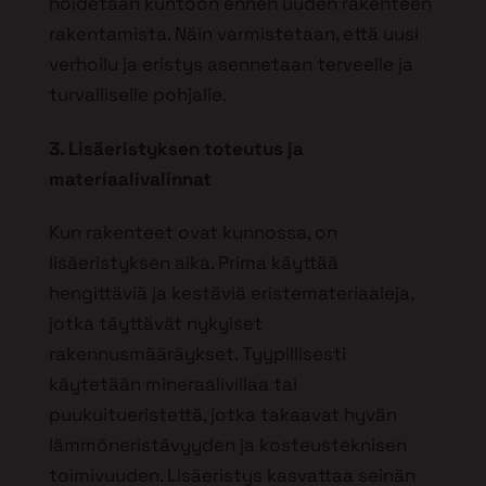
hoidetaan kuntoon ennen uuden rakenteen
rakentamista. Näin varmistetaan, että uusi
verhoilu ja eristys asennetaan terveelle ja
turvalliselle pohjalle.
3. Lisäeristyksen toteutus ja
materiaalivalinnat
Kun rakenteet ovat kunnossa, on
lisäeristyksen aika. Prima käyttää
hengittäviä ja kestäviä eristemateriaaleja,
jotka täyttävät nykyiset
rakennusmääräykset. Tyypillisesti
käytetään mineraalivillaa tai
puukuitueristettä, jotka takaavat hyvän
lämmöneristävyyden ja kosteusteknisen
toimivuuden. Lisäeristys kasvattaa seinän