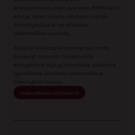
energiatehokkuuteen ja arvoon. Riittämätön
eristys tekee talosta vetoisan, nostaa
lämmityskuluja ja voi aiheuttaa
rakenteellisia vaurioita.
Tässä artikkelissa kerromme mm. mistä
tunnistat remontin tarpeen, mitä
eristyksessä täytyy huomioida, sekä mitä
työvaiheita ulkoverhousremonttiin ja
lisäerityksiin kuuluu.
Varaa maksuton arviokäynti!