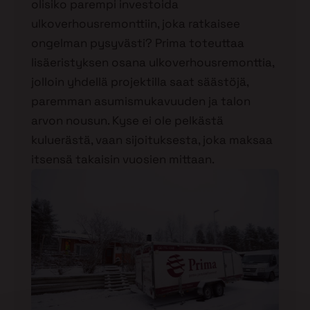
olisiko parempi investoida
ulkoverhousremonttiin, joka ratkaisee
ongelman pysyvästi? Prima toteuttaa
lisäeristyksen osana ulkoverhousremonttia,
jolloin yhdellä projektilla saat säästöjä,
paremman asumismukavuuden ja talon
arvon nousun. Kyse ei ole pelkästä
kuluerästä, vaan sijoituksesta, joka maksaa
itsensä takaisin vuosien mittaan.