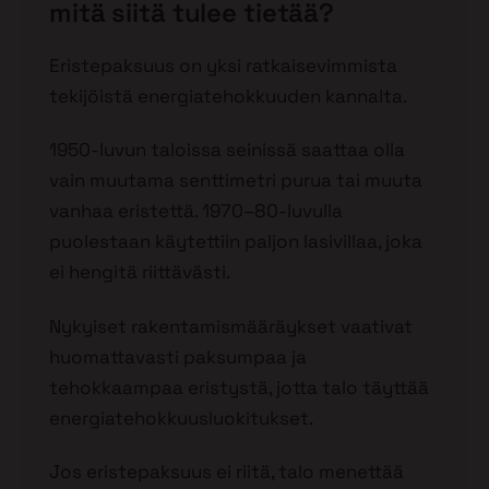
mitä siitä tulee tietää?
Eristepaksuus on yksi ratkaisevimmista
tekijöistä energiatehokkuuden kannalta.
1950-luvun taloissa seinissä saattaa olla
vain muutama senttimetri purua tai muuta
vanhaa eristettä. 1970–80-luvulla
puolestaan käytettiin paljon lasivillaa, joka
ei hengitä riittävästi.
Nykyiset rakentamismääräykset vaativat
huomattavasti paksumpaa ja
tehokkaampaa eristystä, jotta talo täyttää
energiatehokkuusluokitukset.
Jos eristepaksuus ei riitä, talo menettää