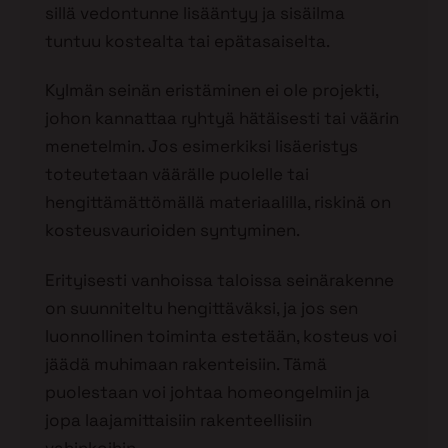
sillä vedontunne lisääntyy ja sisäilma
tuntuu kostealta tai epätasaiselta.
Kylmän seinän eristäminen ei ole projekti,
johon kannattaa ryhtyä hätäisesti tai väärin
menetelmin. Jos esimerkiksi lisäeristys
toteutetaan väärälle puolelle tai
hengittämättömällä materiaalilla, riskinä on
kosteusvaurioiden syntyminen.
Erityisesti vanhoissa taloissa seinärakenne
on suunniteltu hengittäväksi, ja jos sen
luonnollinen toiminta estetään, kosteus voi
jäädä muhimaan rakenteisiin. Tämä
puolestaan voi johtaa homeongelmiin ja
jopa laajamittaisiin rakenteellisiin
vahinkoihin.