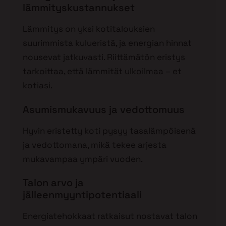
lämmityskustannukset
Lämmitys on yksi kotitalouksien
suurimmista kulueristä, ja energian hinnat
nousevat jatkuvasti. Riittämätön eristys
tarkoittaa, että lämmität ulkoilmaa – et
kotiasi.
Asumismukavuus ja vedottomuus
Hyvin eristetty koti pysyy tasalämpöisenä
ja vedottomana, mikä tekee arjesta
mukavampaa ympäri vuoden.
Talon arvo ja
jälleenmyyntipotentiaali
Energiatehokkaat ratkaisut nostavat talon