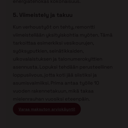
energiatehokas kokonaisuus.
5. Viimeistely ja takuu
Kun verhoustyöt on tehty, remontti
viimeistellään yksityiskohtia myöten. Tämä
tarkoittaa esimerkiksi vesikourujen,
syöksyputkien, seinätikkaiden,
ulkovalaistuksen ja talonumerokylttien
asennusta. Lopuksi tehdään perusteellinen
loppusiivous, jotta koti jää siistiksi ja
asumisvalmiiksi. Prima antaa työlle 10
vuoden rakennetakuun, mikä takaa
mielenrauhan vuosiksi eteenpäin.
Varaa maksuton arviokäynti!