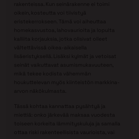
rakenteissa. Kun seinärakenne ei toimi
oikein, kosteutta voi tiivistyä
eristekerrokseen. Tämä voi aiheuttaa
homekasvustoa, lahovaurioita ja lopulta
kalliita korjauksia, jotka olisivat olleet
vältettävissä oikea-aikaisella
lisäeristyksellä. Lisäksi kylmät ja vetoisat
seinät vaikuttavat asumismukavuuteen,
mikä tekee kodista vähemmän
houkuttelevan myös kiinteistön markkina-
arvon näkökulmasta.
Tässä kohtaa kannattaa pysähtyä ja
miettiä: onko järkevää maksaa vuodesta
toiseen korkeita lämmityskuluja ja samalla
ottaa riski rakenteellisista vaurioista, vai