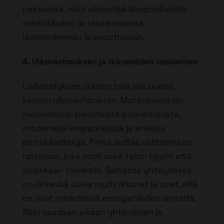
paksuutta, mikä vähentää lämpöhäviöitä
merkittävästi ja tekee kodista
lämpimämmän ja vedottoman.
4. Ulkoverhouksen ja ikkunoiden uusiminen
Lisäeristyksen jälkeen talo saa uuden,
kauniin ulkoverhouksen. Materiaaleja on
monenlaisia: perinteistä puuverhousta,
moderneja levyratkaisuja ja erilaisia
pintakäsittelyjä. Prima auttaa valitsemaan
ratkaisun, joka sopii sekä talon tyyliin että
asiakkaan toiveisiin. Samassa yhteydessä
on järkevää uusia myös ikkunat ja ovet, sillä
ne ovat merkittäviä energiahävikin lähteitä.
Näin saadaan aikaan yhtenäinen ja