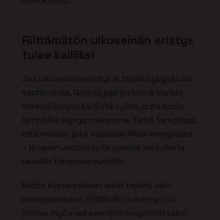
Riittämätön ulkoseinän eristys
tulee kalliiksi
Jos ulkoseinän eristys ei täytä nykypäivän
vaatimuksia, lämmitysjärjestelmä joutuu
tekemään ylimääräistä työtä, jotta kodin
lämpötila pysyy mukavana. Tämä tarkoittaa,
että maksat joka kuukausi liikaa energiasta
– ja usein vuositasolla summa voi kohota
useisiin tuhansiin euroihin.
Mutta kustannukset eivät rajoitu vain
energialaskuun. Riittämätön eristys voi
johtaa myös vakavampiin ongelmiin talon