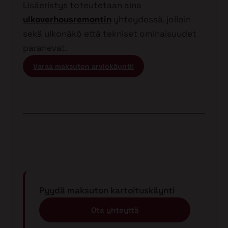
Lisäeristys toteutetaan aina
ulkoverhousremontin
yhteydessä, jolloin
sekä ulkonäkö että tekniset ominaisuudet
paranevat.
Varaa maksuton arviokäynti!
Pyydä maksuton kartoituskäynti
Ota yhteyttä