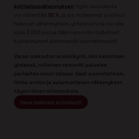
kotitalousvähennyksen
: työn osuudesta
voi vähentää
35 %
, ja jos molemmat puolisot
hakevat vähennyksen, yhteissumma voi olla
jopa 3 200 euroa. Näin remontin todelliset
kustannukset pienenevät huomattavasti.
Varaa maksuton arviokäynti, niin katsotaan
yhdessä, millainen remontti palvelee
parhaiten sinun taloasi. Saat suunnitelman,
hinta-arvion ja asiantuntevan näkemyksen
täysin ilman sitoumuksia.
Varaa maksuton arviokäynti!