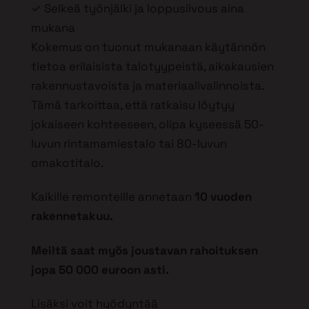
✓ Selkeä työnjälki ja loppusiivous aina
mukana
Kokemus on tuonut mukanaan käytännön
tietoa erilaisista talotyypeistä, aikakausien
rakennustavoista ja materiaalivalinnoista.
Tämä tarkoittaa, että ratkaisu löytyy
jokaiseen kohteeseen, olipa kyseessä 50-
luvun rintamamiestalo tai 80-luvun
omakotitalo.
Kaikille remonteille annetaan
10 vuoden
rakennetakuu.
Meiltä saat myös joustavan rahoituksen
jopa 50 000 euroon asti.
Lisäksi voit hyödyntää