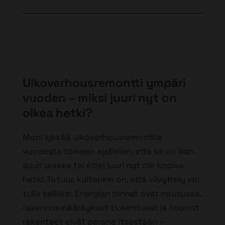
Ulkoverhousremontti ympäri
vuoden – miksi juuri nyt on
oikea hetki?
Moni lykkää ulkoverhousremonttia
vuodesta toiseen ajatellen, että se on liian
suuri urakka tai ettei juuri nyt ole sopiva
hetki. Totuus kuitenkin on, että viivyttely voi
tulla kalliiksi. Energian hinnat ovat nousussa,
rakennusmääräykset tiukentuvat ja huonot
rakenteet eivät parane itsestään –