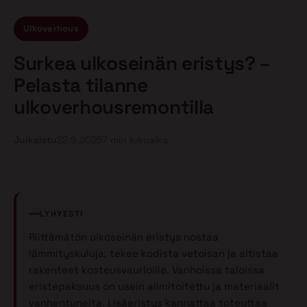
Ulkoverhous
Surkea ulkoseinän eristys? –
Pelasta tilanne
ulkoverhousremontilla
Julkaistu
22.9.2025
7 min lukuaika
LYHYESTI
Riittämätön ulkoseinän eristys nostaa
lämmityskuluja, tekee kodista vetoisan ja altistaa
rakenteet kosteusvaurioille. Vanhoissa taloissa
eristepaksuus on usein alimitoitettu ja materiaalit
vanhentuneita. Lisäeristys kannattaa toteuttaa