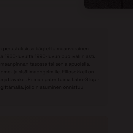
lon perustuksissa käytetty maanvarainen
 1960-luvulta 1990-luvun puoliväliin asti.
maanpinnan tasossa tai sen alapuolella,
home- ja sisäilmaongelmille. Piilosokkeli on
 korjattavaksi. Priman patentoima Laho-Stop -
ittämällä, jolloin asuminen onnistuu