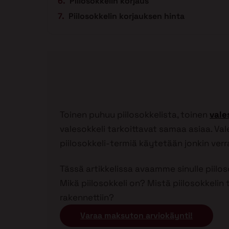
Piilosokkelin korjaus
Piilosokkelin korjauksen hinta
Toinen puhuu piilosokkelista, toinen
vale
valesokkeli tarkoittavat samaa asiaa. Va
piilosokkeli-termiä käytetään jonkin verr
Tässä artikkelissa avaamme sinulle piiloso
Mikä piilosokkeli on? Mistä piilosokkelin 
rakennettiin?
Varaa maksuton arviokäynti!