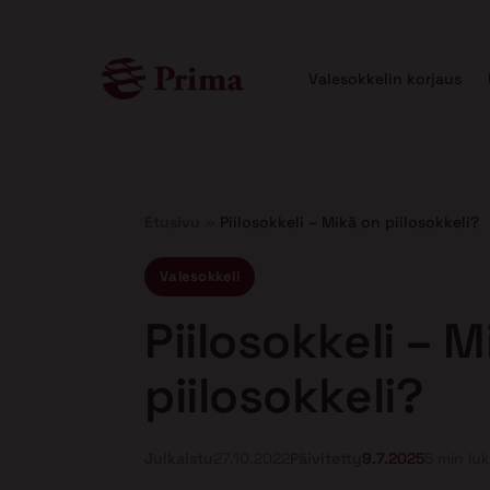
Valesokkelin korjaus
Etusivu
»
Piilosokkeli – Mikä on piilosokkeli?
Valesokkeli
Piilosokkeli – 
piilosokkeli?
Julkaistu
27.10.2022
Päivitetty
9.7.2025
5 min lu