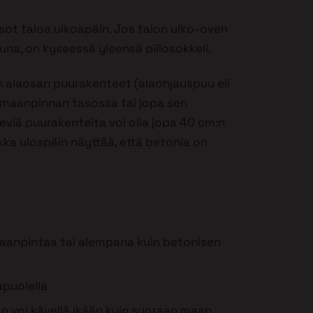
tsot taloa ulkoapäin. Jos talon ulko-oven
una, on kyseessä yleensä piilosokkeli.
n alaosan puurakenteet (alaohjauspuu eli
t maanpinnan tasossa tai jopa sen
eviä puurakenteita voi olla jopa 40 cm:n
ka ulospäin näyttää, että betonia on
maanpintaa tai alempana kuin betonisen
apuolella
än voi kävellä ikään kuin suoraan maan