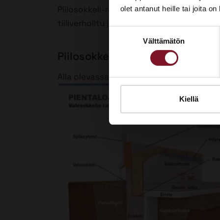
Piilosokkeli-rakennustyyliä edustava pient
olet antanut heille tai joita o
tiiliverhoiltu ja siinä on tasakatto tai loiv
Suostumuksen
Välttämätön
valinta
Piilosokkelin rakenne
Alla olevassa kuvassa on piirretty piiloso
Kiellä