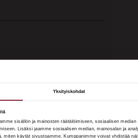
tty rakenteellinen ratkaisu, maanvarainen
Yksityiskohdat
akennettiin taloihin 1960-luvulta 1990-
×
 piilosokkeleita rakennettiin 1970- ja 1980-
ASUNTOMESSUT 2026 · LEMPÄÄLÄ
n hyvin paljon matalissa omakotitaloissa ja
itä
Prima on mukana
 myös terveyskeskuksiin, päiväkoteihin ja
mme sisällön ja mainosten räätälöimiseen, sosiaalisen median
Asuntomessuilla!
tiin edellä mainittuna ajankohtana.
iseen. Lisäksi jaamme sosiaalisen median, mainosalan ja analy
, miten käytät sivustoamme. Kumppanimme voivat yhdistää näitä t