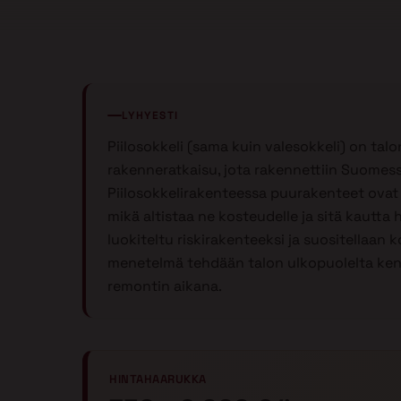
LYHYESTI
Piilosokkeli (sama kuin valesokkeli) on ta
rakenneratkaisu, jota rakennettiin Suomessa
Piilosokkelirakenteessa puurakenteet ovat 
mikä altistaa ne kosteudelle ja sitä kautta 
luokiteltu riskirakenteeksi ja suositellaan
menetelmä tehdään talon ulkopuolelta keng
remontin aikana.
HINTAHAARUKKA