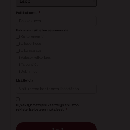
*
Paikkakunta
Haluaisin lisätietoa seuraavasta:
Kattoremontti
Ulkoverhous
Ulkomaalaus
Valesokkelikorjaus
Taloyhtiöt
Jokin muu
Lisätietoja
Suostumus
*
Hyväksyn tietojeni käsittelyn sivuston
*
rekisteriselosteen mukaisesti