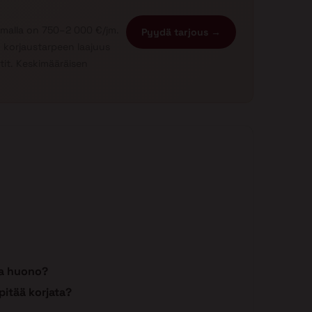
rimalla on 750–2 000 €/jm.
Pyydä tarjous →
 korjaustarpeen laajuus
it. Keskimääräisen
ina huono?
 pitää korjata?