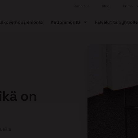
Rahoitus
Blogi
Prima
Ulkoverhousremontti
Kattoremontti
Palvelut taloyhtiölle
Mikä on
kuaika