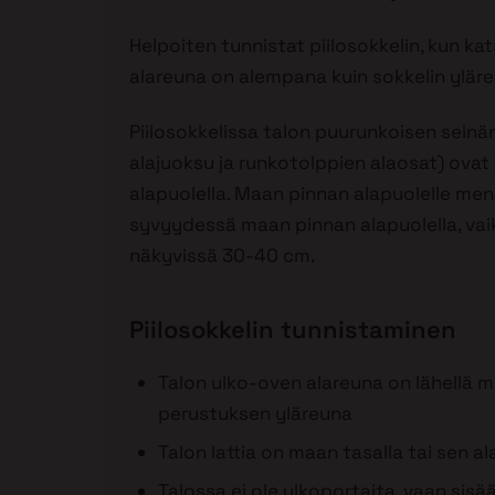
Helpoiten tunnistat piilosokkelin, kun ka
alareuna on alempana kuin sokkelin yläre
Piilosokkelissa talon puurunkoisen seinä
alajuoksu ja runkotolppien alaosat) ova
alapuolella. Maan pinnan alapuolelle men
syvyydessä maan pinnan alapuolella, vaik
näkyvissä 30-40 cm.
Piilosokkelin tunnistaminen
Talon ulko-oven alareuna on lähellä 
perustuksen yläreuna
Talon lattia on maan tasalla tai sen al
Talossa ei ole ulkoportaita, vaan sisä