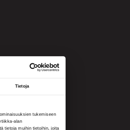
Tietoja
 ominaisuuksien tukemiseen
tiikka-alan
ietoja muihin tietoihin, joita