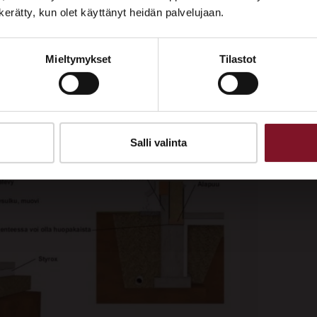
Tutustu palveluihimme esittelypisteellämme
alo on tyypillisesti lauta- tai
n kerätty, kun olet käyttänyt heidän palvelujaan.
Lempäälän Asuntomessuilla 10.7.–9.8.2026.
a harjakatto.
Mieltymykset
Tilastot
Ota yhteyttä
kkelin rakenne.
Salli valinta