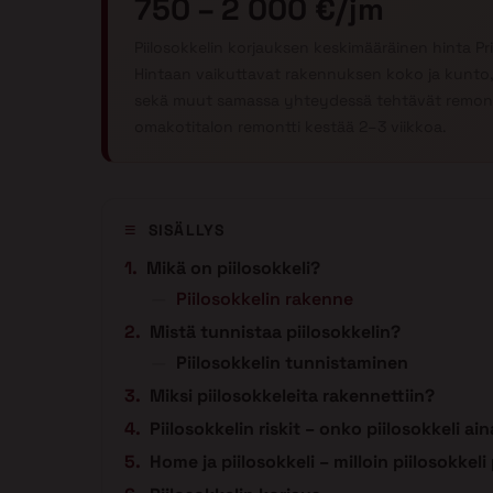
750 – 2 000 €/jm
Piilosokkelin korjauksen keskimääräinen hinta P
Hintaan vaikuttavat rakennuksen koko ja kunto,
sekä muut samassa yhteydessä tehtävät remont
omakotitalon remontti kestää 2–3 viikkoa.
SISÄLLYS
Mikä on piilosokkeli?
Piilosokkelin rakenne
Mistä tunnistaa piilosokkelin?
Piilosokkelin tunnistaminen
Miksi piilosokkeleita rakennettiin?
Piilosokkelin riskit – onko piilosokkeli a
Home ja piilosokkeli – milloin piilosokkeli