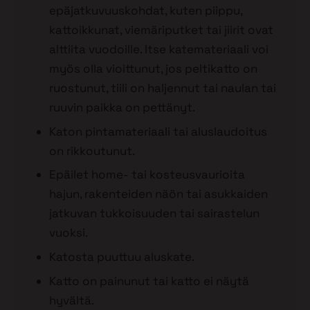
epäjatkuvuuskohdat, kuten piippu,
kattoikkunat, viemäriputket tai jiirit ovat
alttiita vuodoille. Itse katemateriaali voi
myös olla vioittunut, jos peltikatto on
ruostunut, tiili on haljennut tai naulan tai
ruuvin paikka on pettänyt.
Katon pintamateriaali tai aluslaudoitus
on rikkoutunut.
Epäilet home- tai kosteusvaurioita
hajun, rakenteiden näön tai asukkaiden
jatkuvan tukkoisuuden tai sairastelun
vuoksi.
Katosta puuttuu aluskate.
Katto on painunut tai katto ei näytä
hyvältä.