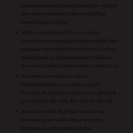
katemateriaalille ja kattokulmalle sopiva.
Sen asennuksessa tulee noudattaa
valmistajan ohjeita.
Sitten asennetaan 22 mm paksu
tuuletusrima pystyjuoksujen päälle. Näin
saadaan varmistettua toimiva tuuletus
aluskatteen ja katemateriaalin välissä.
Ruode ei pääse hidastamaan tuuletusta.
Ruoteet asennetaan valitun
katemateriaalin ja kattotuolijaon
mukaan. Ruodevahvuudet ovat yleensä
joku näistä: 25×100, 32×100 tai 48×48.
Joskus vanhat räystäät voivat olla
kierossa ja ne tulisi oikaista katon
korjauksen yhteydessä, jotta