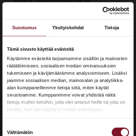
asiantuntemusta
Kattoremontin suunnittelu vaatii laajaa ja
Suostumus
Yksityiskohdat
Tietoja
runsasta asiantuntemusta sekä
huolellisuutta. Vanha sanonta “hyvin
suunniteltu on puoliksi tehty” pätee
Tämä sivusto käyttää evästeitä
erityisesti kattoremontin tekemiseen.
Käytämme evästeitä tarjoamamme sisällön ja mainosten
Kattoremontti on paljon järkevämpää
räätälöimiseen, sosiaalisen median ominaisuuksien
tukemiseen ja kävijämäärämme analysoimiseen. Lisäksi
suunnitella etukäteen sisällä lämpimässä
jaamme sosiaalisen median, mainosalan ja analytiikka-
kuin katolla töiden ollessa käynnissä.
alan kumppaneillemme tietoja siitä, miten käytät
sivustoamme. Kumppanimme voivat yhdistää näitä
Meillä Primalla sitä laajaa asiantuntemusta
×
tietoja muihin tietoihin, joita olet antanut heille tai joita on
ja huolellisuutta kattoremonttien
ASUNTOMESSUT 2026 · LEMPÄÄLÄ
kerätty, kun olet käyttänyt heidän palvelujaan.
onnistuneesta suunnittelusta ja
Prima on mukana
toteutuksesta on yli 12 000 kattoremontin
Asuntomessuilla!
Suostumuksen
verran.
Välttämätön
valinta