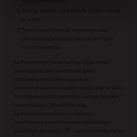
kunnossa ne ovat.
Kertoo sinulle, mitä katolle pitäisi tehdä
ja miksi.
Tekee suunnitelmat kokonaiskuvan
perusteella ja laskee tarjouksen työn
toteutuksesta.
Kattoremontin asiantuntija osaa ottaa
huomioon kaikki tarvittavat asiat
kattoremontin tekemisessä jo
suunnitteluvaiheessa. Hän tietää esimerkiksi
tarvitseeko kattoremonttia varten hankkia
rakennuslupa. (Meillä Primalla
kattoremonttipalveluun sisältyy
tarvittaessa rakennusluvan hakeminen
asiakkaan puolesta, 3D-suunnitelmakuvat ja