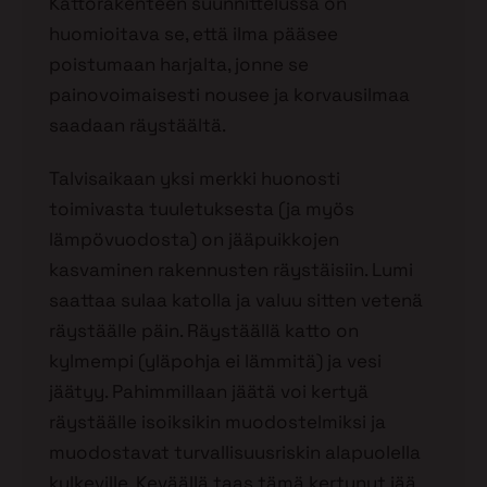
Kattorakenteen suunnittelussa on
huomioitava se, että ilma pääsee
poistumaan harjalta, jonne se
painovoimaisesti nousee ja korvausilmaa
saadaan räystäältä.
Talvisaikaan yksi merkki huonosti
toimivasta tuuletuksesta (ja myös
lämpövuodosta) on jääpuikkojen
kasvaminen rakennusten räystäisiin. Lumi
saattaa sulaa katolla ja valuu sitten vetenä
räystäälle päin. Räystäällä katto on
kylmempi (yläpohja ei lämmitä) ja vesi
jäätyy. Pahimmillaan jäätä voi kertyä
räystäälle isoiksikin muodostelmiksi ja
muodostavat turvallisuusriskin alapuolella
kulkeville. Keväällä taas tämä kertynyt jää