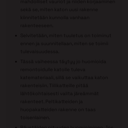
mahdolliset vauriot ja niiden korjaaminen
sekä se, miten katon uusi rakenne
kiinnitetään kunnolla vanhaan
rakenteeseen.
Selvitetään, miten tuuletus on toiminut
ennen ja suunnitellaan, miten se toimii
tulevaisuudessa.
Tässä vaiheessa täytyy jo huomioida
remontoidulle katolle tuleva
katemateriaali, sillä se vaikuttaa katon
rakenteisiin. Tiilikatteille pitää
lähtökohtaisesti valita järeämmät
rakenteet. Peltikatteiden ja
huopakatteiden rakenne on taas
toisenlainen.
Räystäiden pituuden huomioiminen. Jos