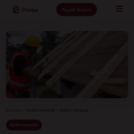
Pyydä tarjous
Etusivu
»
Kattoremontti – Katon korjaus
Kattoremontit