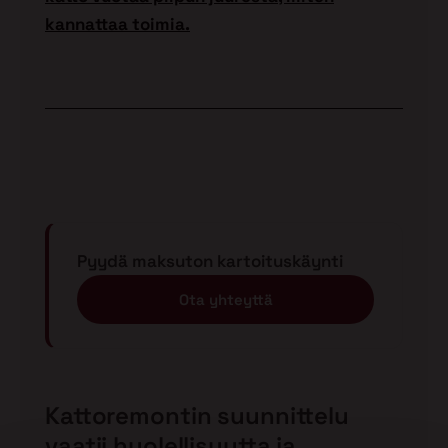
kannattaa toimia.
Pyydä maksuton kartoituskäynti
Ota yhteyttä
Kattoremontin suunnittelu
vaatii huolellisuutta ja