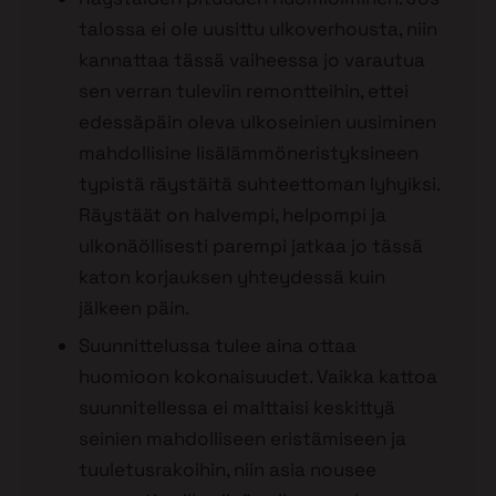
talossa ei ole uusittu ulkoverhousta, niin
kannattaa tässä vaiheessa jo varautua
sen verran tuleviin remontteihin, ettei
edessäpäin oleva ulkoseinien uusiminen
mahdollisine lisälämmöneristyksineen
typistä räystäitä suhteettoman lyhyiksi.
Räystäät on halvempi, helpompi ja
ulkonäöllisesti parempi jatkaa jo tässä
katon korjauksen yhteydessä kuin
jälkeen päin.
Suunnittelussa tulee aina ottaa
huomioon kokonaisuudet. Vaikka kattoa
suunnitellessa ei malttaisi keskittyä
seinien mahdolliseen eristämiseen ja
tuuletusrakoihin, niin asia nousee