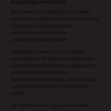
Suunnittelu on tärkeää
Kattoremontissa pohjatyöt ovat kaiken
perusta. Kun pohjatyöt on tehty kunnolla ja
huolellisesti, takaavat ne katon
rakenteellisen toimivuuden
vuosikymmeniksi eteenpäin.
Pohjatöiden tekeminenkin aloitetaan
suunnittelusta. Eli palataan vielä hetkeksi
suunnittelupöydän ääreen ja käydään läpi
asioita, jotka kattoremontin
suunnitteluvaiheessa täytyy huomioida ja
suunnitella valmiiksi katon pohjatöiden
osalta:
Tutkitaan katon nykyiset rakenteet,