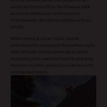
mitä ei tarvitse, annamme tarkan hinta-
arvion kattoremontista tarvittaessa sekä
alustavan aikataulun kattoremontin
toteutukselle. Sen jälkeen päätösvalta on
sinulla.
Mitkä merkit ja oireet voivat viestiä
kattoremontin tarpeesta? Kannattaa myös
itse tarkkailla erilaisia merkkejä ja oireita
kodissasi, jotka saattavat viestiä siitä, että
katossa on jotain pielessä ja kattoremontti
olisi ajankohtainen.