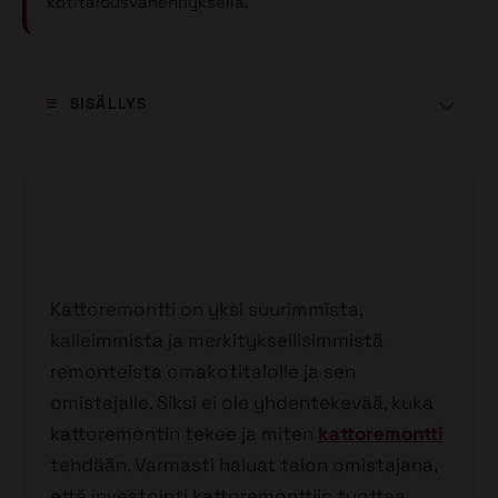
kotitalousvähennyksellä.
SISÄLLYS
Kattoremontti on yksi suurimmista,
kalleimmista ja merkityksellisimmistä
remonteista omakotitalolle ja sen
omistajalle. Siksi ei ole yhdentekevää, kuka
kattoremontin tekee ja miten
kattoremontti
tehdään. Varmasti haluat talon omistajana,
että investointi kattoremonttiin tuottaa