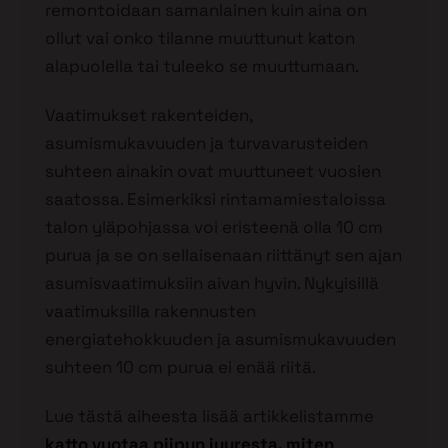
remontoidaan samanlainen kuin aina on
ollut vai onko tilanne muuttunut katon
alapuolella tai tuleeko se muuttumaan.
Vaatimukset rakenteiden,
asumismukavuuden ja turvavarusteiden
suhteen ainakin ovat muuttuneet vuosien
saatossa. Esimerkiksi rintamamiestaloissa
talon yläpohjassa voi eristeenä olla 10 cm
purua ja se on sellaisenaan riittänyt sen ajan
asumisvaatimuksiin aivan hyvin. Nykyisillä
vaatimuksilla rakennusten
energiatehokkuuden ja asumismukavuuden
suhteen 10 cm purua ei enää riitä.
Lue tästä aiheesta lisää artikkelistamme
katto vuotaa piipun juuresta, miten