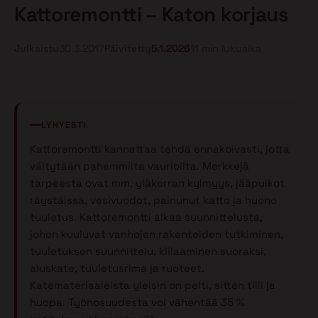
Kattoremontti – Katon korjaus
Julkaistu
30.3.2017
Päivitetty
5.1.2026
11 min lukuaika
LYHYESTI
Kattoremontti kannattaa tehdä ennakoivasti, jotta
vältytään pahemmilta vaurioilta. Merkkejä
tarpeesta ovat mm. yläkerran kylmyys, jääpuikot
räystäissä, vesivuodot, painunut katto ja huono
tuuletus. Kattoremontti alkaa suunnittelusta,
johon kuuluvat vanhojen rakenteiden tutkiminen,
tuuletuksen suunnittelu, kiilaaminen suoraksi,
aluskate, tuuletusrima ja ruoteet.
Katemateriaaleista yleisin on pelti, sitten tiili ja
huopa. Työnosuudesta voi vähentää 35 %