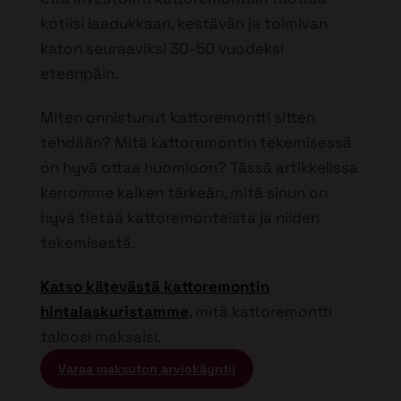
kotiisi laadukkaan, kestävän ja toimivan
katon seuraaviksi 30-50 vuodeksi
eteenpäin.
Miten onnistunut kattoremontti sitten
tehdään? Mitä kattoremontin tekemisessä
on hyvä ottaa huomioon? Tässä artikkelissa
kerromme kaiken tärkeän, mitä sinun on
hyvä tietää kattoremonteista ja niiden
tekemisestä.
Katso kätevästä kattoremontin
hintalaskuristamme
, mitä kattoremontti
taloosi maksaisi.
Varaa maksuton arviokäynti!