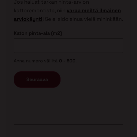
Jos haluat tarkan hinta-arvion
kattoremontista, niin
varaa meiltä ilmainen
arviokäynti
! Se ei sido sinua vielä mihinkään.
Katon pinta-ala (m2)
Anna numero väliltä
0
-
500
.