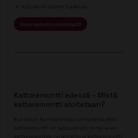
Katolla on huono tuuletus.
Varaa maksuton arviokäynti!
Kattoremontti edessä – Mistä
kattoremontti aloitetaan?
Kun katon kuntoarviossa on todettu, että
kattoremontti on tarpeellinen, hinta-arvio
kattoremontille on annettu ja kattoremontti