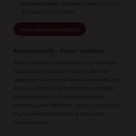
katemateriaalin asennus onnistuu hyvin
ja lopputulos on siisti.
Varaa maksuton arviokäynti!
Kattoremontti – Katon tuuletus
Katon tuuletus on keskeinen osa toimivaa,
laadukasta ja kestävää kattoa. Toimiva
yläpohjan tuuletus vähentää huomattavasti
kosteusvaurioriskiä. Kosteusvauriot eivät
ole pelkästään vuotojen aiheuttamia
murheita, vaan tällainen vaurio voi aiheutua
myös ilmankosteudesta ja huonosta
tuuletuksesta.