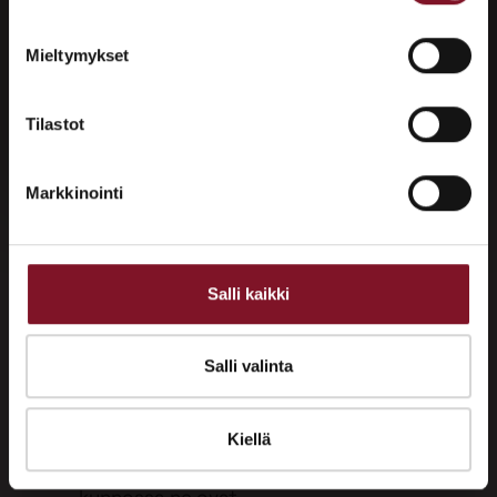
Tutustu palveluihimme esittelypisteellämme
Lempäälän Asuntomessuilla 10.7.–9.8.2026.
Yksinkertaistettuna kattoremontin
Mieltymykset
suunnittelu etenee näin:
Ota yhteyttä
Tarkista vanhat rakenteet ja niiden
Tilastot
kunto.
Mieti, mitä katolle pitää tehdä.
Markkinointi
Tee suunnitelmat kohtien 1. ja 2.
perusteella.
Salli kaikki
Ei ole kuitenkaan yhtään huono vaihtoehto
ottaa kattoremontin suunnittelun avuksi
Salli valinta
alan asiantuntija, joka:
Tutkii ja tarkastaa katon vanhat
Kiellä
rakenteet ja kertoo kuvin, missä