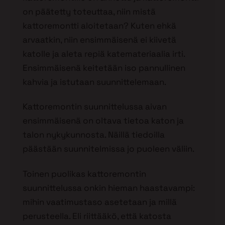
on päätetty toteuttaa, niin mistä
kattoremontti aloitetaan? Kuten ehkä
arvaatkin, niin ensimmäisenä ei kiivetä
katolle ja aleta repiä katemateriaalia irti.
Ensimmäisenä keitetään iso pannullinen
kahvia ja istutaan suunnittelemaan.
Kattoremontin suunnittelussa aivan
ensimmäisenä on oltava tietoa katon ja
talon nykykunnosta. Näillä tiedoilla
päästään suunnitelmissa jo puoleen väliin.
Toinen puolikas kattoremontin
suunnittelussa onkin hieman haastavampi:
mihin vaatimustaso asetetaan ja millä
perusteella. Eli riittääkö, että katosta