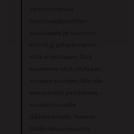
varmistamassa
toimitusajankohdan
asiakkaalle ja huomioni
kiinnittyi jalkaränneihin –
niitä ei ollutkaan. Eikä
kuulemma ollut ollutkaan
moneen vuoteen. Olin siis
seisoskellut peltikatolle
muodostuneella
jääkokkareella. Teimme
tähän taloon muuten