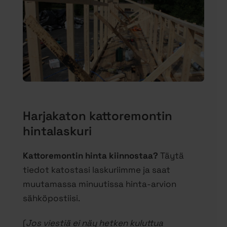
Harjakaton kattoremontin
hintalaskuri
Kattoremontin hinta kiinnostaa?
Täytä
tiedot katostasi laskuriimme ja saat
muutamassa minuutissa hinta-arvion
sähköpostiisi.
(
Jos viestiä ei näy hetken kuluttua