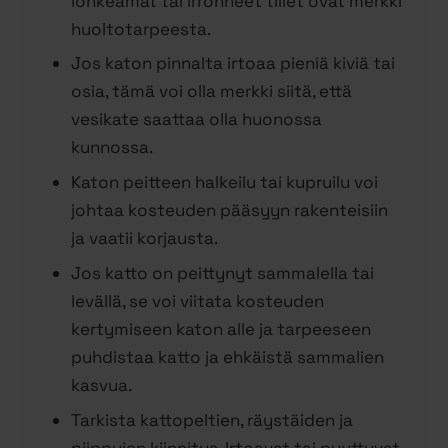
lohkeamat tai irronneet tiilet ovat merkki
huoltotarpeesta.
Jos katon pinnalta irtoaa pieniä kiviä tai
osia, tämä voi olla merkki siitä, että
vesikate saattaa olla huonossa
kunnossa.
Katon peitteen halkeilu tai kupruilu voi
johtaa kosteuden pääsyyn rakenteisiin
ja vaatii korjausta.
Jos katto on peittynyt sammalella tai
levällä, se voi viitata kosteuden
kertymiseen katon alle ja tarpeeseen
puhdistaa katto ja ehkäistä sammalien
kasvua.
Tarkista kattopeltien, räystäiden ja
piippujen kiinnitys. Irtoavat tai puuttuvat