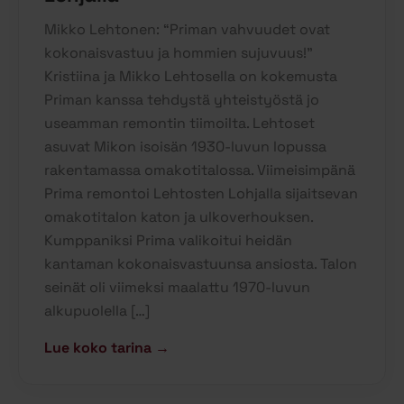
Mikko Lehtonen: “Priman vahvuudet ovat
kokonaisvastuu ja hommien sujuvuus!”
Kristiina ja Mikko Lehtosella on kokemusta
Priman kanssa tehdystä yhteistyöstä jo
useamman remontin tiimoilta. Lehtoset
asuvat Mikon isoisän 1930-luvun lopussa
rakentamassa omakotitalossa. Viimeisimpänä
Prima remontoi Lehtosten Lohjalla sijaitsevan
omakotitalon katon ja ulkoverhouksen.
Kumppaniksi Prima valikoitui heidän
kantaman kokonaisvastuunsa ansiosta. Talon
seinät oli viimeksi maalattu 1970-luvun
alkupuolella […]
Lue koko tarina →