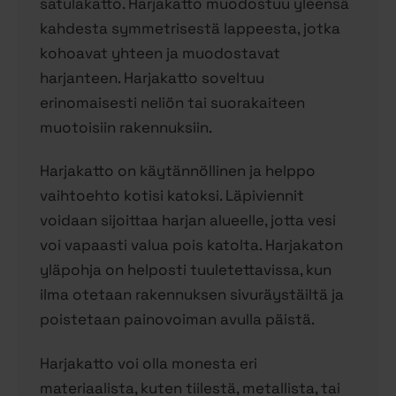
satulakatto. Harjakatto muodostuu yleensä
kahdesta symmetrisestä lappeesta, jotka
kohoavat yhteen ja muodostavat
harjanteen. Harjakatto soveltuu
erinomaisesti neliön tai suorakaiteen
muotoisiin rakennuksiin.
Harjakatto on käytännöllinen ja helppo
vaihtoehto kotisi katoksi. Läpiviennit
voidaan sijoittaa harjan alueelle, jotta vesi
voi vapaasti valua pois katolta. Harjakaton
yläpohja on helposti tuuletettavissa, kun
ilma otetaan rakennuksen sivuräystäiltä ja
poistetaan painovoiman avulla päistä.
Harjakatto voi olla monesta eri
materiaalista, kuten tiilestä, metallista, tai