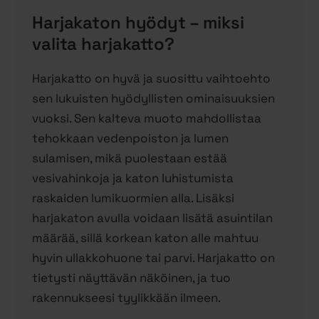
Harjakaton hyödyt – miksi
valita harjakatto?
Harjakatto on hyvä ja suosittu vaihtoehto
sen lukuisten hyödyllisten ominaisuuksien
vuoksi. Sen kalteva muoto mahdollistaa
tehokkaan vedenpoiston ja lumen
sulamisen, mikä puolestaan estää
vesivahinkoja ja katon luhistumista
raskaiden lumikuormien alla. Lisäksi
harjakaton avulla voidaan lisätä asuintilan
määrää, sillä korkean katon alle mahtuu
hyvin ullakkohuone tai parvi. Harjakatto on
tietysti näyttävän näköinen, ja tuo
rakennukseesi tyylikkään ilmeen.