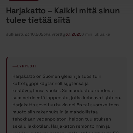
Harjakatto – Kaikki mitä sinun
tulee tietää siitä
Julkaistu
23.10.2023
Päivitetty
3.1.2025
6 min lukuaika
LYHYESTI
Harjakatto on Suomen yleisin ja suosituin
kattotyyppi käytännöllisyytensä ja
kestävyytensä vuoksi. Se muodostuu kahdesta
symmetrisestä lappeesta, jotka kohoavat yhteen.
Harjakatto soveltuu hyvin neliön tai suorakaiteen
muotoisiin rakennuksiin ja mahdollistaa
tehokkaan vedenpoiston, helpon tuuletuksen
sekä ullakkotilan. Harjakaton remontoinnin ja