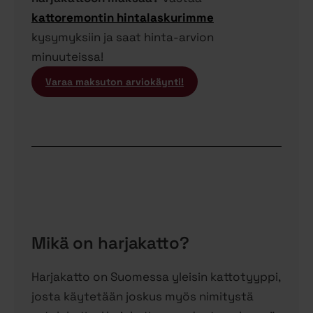
kattoremontin hintalaskurimme
kysymyksiin ja saat hinta-arvion
minuuteissa!
Varaa maksuton arviokäynti!
Mikä on harjakatto?
Harjakatto on Suomessa yleisin kattotyyppi,
josta käytetään joskus myös nimitystä