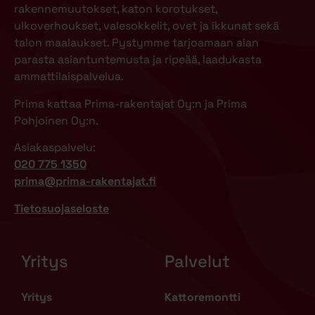
rakennemuutokset, katon korotukset,
ulkoverhoukset, valesokkelit, ovet ja ikkunat sekä
talon maalaukset. Pystymme tarjoamaan alan
parasta asiantuntemusta ja ripeää, laadukasta
ammattilaispalvelua.
Prima kattaa Prima-rakentajat Oy:n ja Prima
Pohjoinen Oy:n.
Asiakaspalvelu:
020 775 1350
prima@prima-rakentajat.fi
Tietosuojaseloste
Yritys
Palvelut
Yritys
Kattoremontti