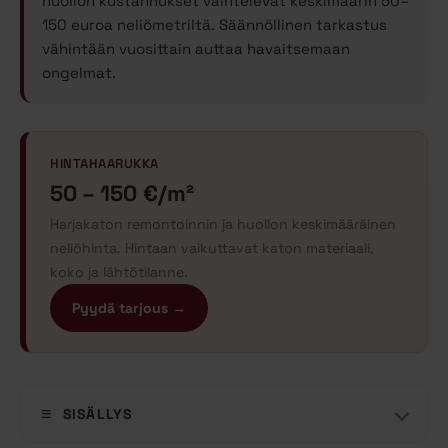
huollon kustannukset vaihtelevat keskimäärin 50–
150 euroa neliömetriltä. Säännöllinen tarkastus
vähintään vuosittain auttaa havaitsemaan
ongelmat.
HINTAHAARUKKA
50 – 150 €/m²
Harjakaton remontoinnin ja huollon keskimääräinen
neliöhinta. Hintaan vaikuttavat katon materiaali,
koko ja lähtötilanne.
Pyydä tarjous →
SISÄLLYS