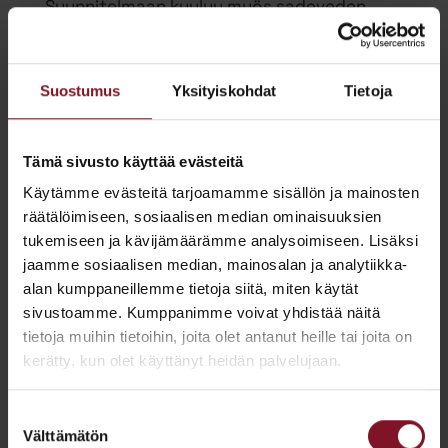
Suunnitelmaan kuuluu myös sadeveden
poistuminen, ilmanvaihto ja eristys, jotka
ovat tärkeitä osia katon toimivuudelle.
Suostumus
Yksityiskohdat
Tietoja
Harjakaton rakenne koostuu kattotuoleista,
harjalankuista, lautakatteesta ja
Tämä sivusto käyttää evästeitä
vesikatteesta. Kattotuolit muodostavat
Käytämme evästeitä tarjoamamme sisällön ja mainosten
katon rungon ja tukevat harjalankkuja, jotka
räätälöimiseen, sosiaalisen median ominaisuuksien
muodostavat harjakaton huipun. Lautakate
tukemiseen ja kävijämäärämme analysoimiseen. Lisäksi
on näkyvä ulkopinta, joka voi olla
jaamme sosiaalisen median, mainosalan ja analytiikka-
perinteistä puuta, tiiltä, metallia tai muita
alan kumppaneillemme tietoja siitä, miten käytät
materiaaleja. Vesikate on uloin kerros, joka
sivustoamme. Kumppanimme voivat yhdistää näitä
suojaa kattoa sateelta ja lumelta.
tietoja muihin tietoihin, joita olet antanut heille tai joita on
kerätty, kun olet käyttänyt heidän palvelujaan.
Harjakaton rakentaminen vaatii
huolellisuutta ja tarkkuutta. Ammattilaiset
Suostumuksen
Välttämätön
varmistavat, että katon kaltevuus on oikea,
valinta