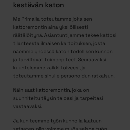
kestävän katon
Me Primalla toteutamme jokaisen
kattoremontin aina yksilöllisesti
räätälöitynä. Asiantuntijamme tekee kattosi
tilanteesta ilmaisen kartoituksen, josta
näemme yhdessä katon todellisen kunnon
ja tarvittavat toimenpiteet. Seuraavaksi
kuuntelemme kaikki toiveesi, ja
toteutamme sinulle personoidun ratkaisun.
Näin saat kattoremontin, joka on
suunniteltu täysin taloasi ja tarpeitasi
vastaavaksi.
Ja kun teemme työn kunnolla laatuun
satsaten, niin voimme myös seisoa työn