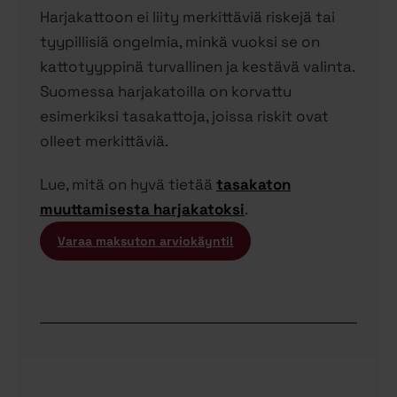
Harjakattoon ei liity merkittäviä riskejä tai
tyypillisiä ongelmia, minkä vuoksi se on
kattotyyppinä turvallinen ja kestävä valinta.
Suomessa harjakatoilla on korvattu
esimerkiksi tasakattoja, joissa riskit ovat
olleet merkittäviä.
Lue, mitä on hyvä tietää
tasakaton
muuttamisesta harjakatoksi
.
Varaa maksuton arviokäynti!