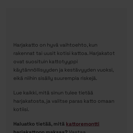
Harjakatto on hyvä vaihtoehto, kun
rakennat tai uusit kotisi kattoa. Harjakatot
ovat suosituin kattotyyppi
käytännöllisyyden ja kestävyyden vuoksi,
eikä niihin sisälly suurempia riskejä.
Lue kaikki, mitä sinun tulee tietää
harjakatosta, ja valitse paras katto omaan
kotiisi.
Haluatko tietää, mitä
kattoremontti
harjakattoon maksaa?
Vastaa