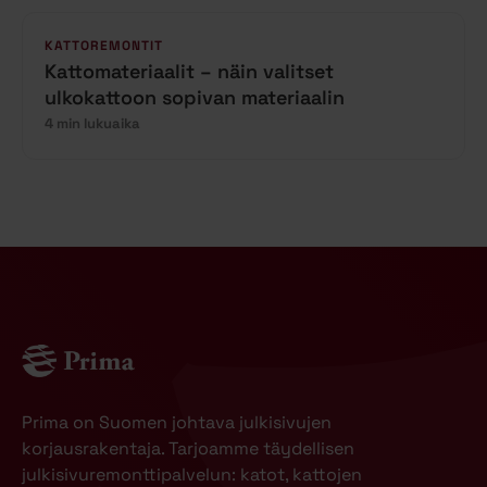
KATTOREMONTIT
Kattomateriaalit – näin valitset
ulkokattoon sopivan materiaalin
4 min lukuaika
Prima on Suomen johtava julkisivujen
korjausrakentaja. Tarjoamme täydellisen
julkisivuremonttipalvelun: katot, kattojen