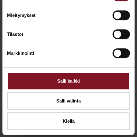
jotta sadevesi virtaa pois tehokkaasti.
Samalla varmistetaan, että katto on tukeva
Mieltymykset
ja kestää aikaa.
Tilastot
Jos muutostyöllä vaikutetaan merkittävästi
kodin energiatehokkuuteen tai katon
Markkinointi
ulkonäkö muuttuu, tarvitaan remontin
toteuttamiseen usein toimenpidelupa.
Muista varmistaa ammattilaiselta,
tarvitaanko rakentamiseen lupia, ja kumman
Salli kaikki
vastuulla niiden hankkiminen on.
Varaa maksuton arviokäynti!
Salli valinta
Kiellä