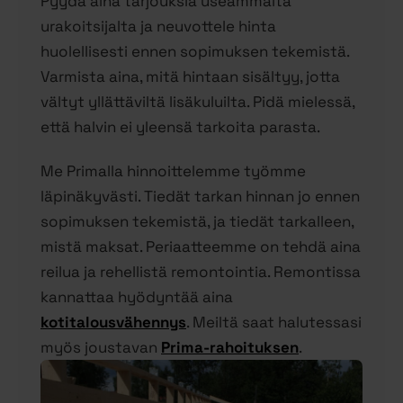
Pyydä aina tarjouksia useammalta
urakoitsijalta ja neuvottele hinta
huolellisesti ennen sopimuksen tekemistä.
Varmista aina, mitä hintaan sisältyy, jotta
vältyt yllättäviltä lisäkuluilta. Pidä mielessä,
että halvin ei yleensä tarkoita parasta.
Me Primalla hinnoittelemme työmme
läpinäkyvästi. Tiedät tarkan hinnan jo ennen
sopimuksen tekemistä, ja tiedät tarkalleen,
mistä maksat. Periaatteemme on tehdä aina
reilua ja rehellistä remontointia. Remontissa
kannattaa hyödyntää aina
kotitalousvähennys
. Meiltä saat halutessasi
myös joustavan
Prima-rahoituksen
.