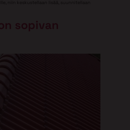
e, niin keskustellaan lisää, suunnitellaan
oon sopivan