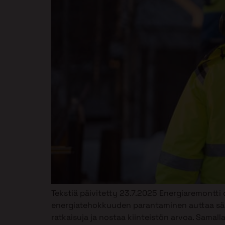
Tekstiä päivitetty 23.7.2025 Energiaremontti o
energiatehokkuuden parantaminen auttaa sää
ratkaisuja ja nostaa kiinteistön arvoa. Sama