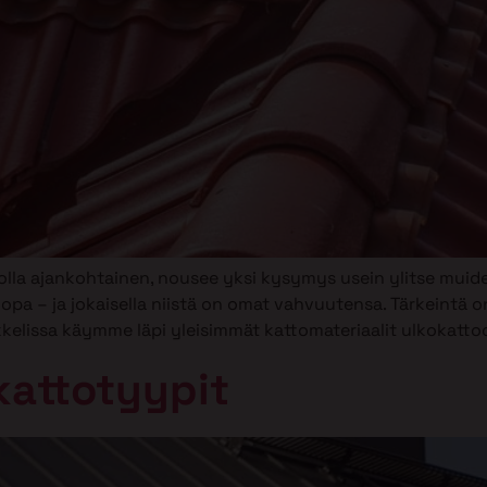
lla ajankohtainen, nousee yksi kysymys usein ylitse muide
huopa – ja jokaisella niistä on omat vahvuutensa. Tärkeintä on
artikkelissa käymme läpi yleisimmät kattomateriaalit ulkokatt
kattotyypit