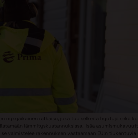
n nykyaikainen ratkaisu, joka tuo selkeitä hyötyjä sekä kot
stämään lämmityskustannuksissa, lisää asumismukavuutta
lla se valmistelee rakennuksen vastaamaan EU:n tiukentuvi