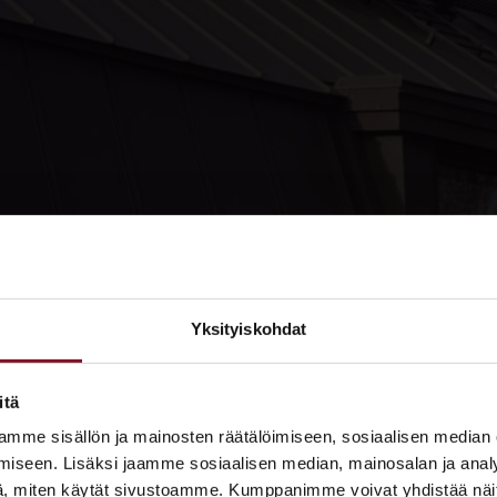
Yksityiskohdat
×
ASUNTOMESSUT 2026 · LEMPÄÄLÄ
itä
Prima on mukana
mme sisällön ja mainosten räätälöimiseen, sosiaalisen median
Asuntomessuilla!
iseen. Lisäksi jaamme sosiaalisen median, mainosalan ja analy
, miten käytät sivustoamme. Kumppanimme voivat yhdistää näitä t