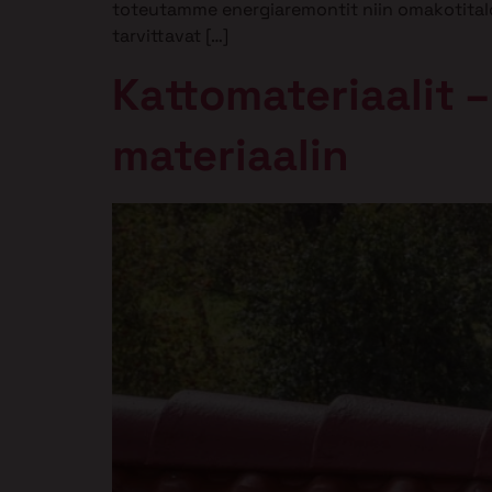
toteutamme energiaremontit niin omakotitaloih
tarvittavat […]
Kattomateriaalit –
materiaalin