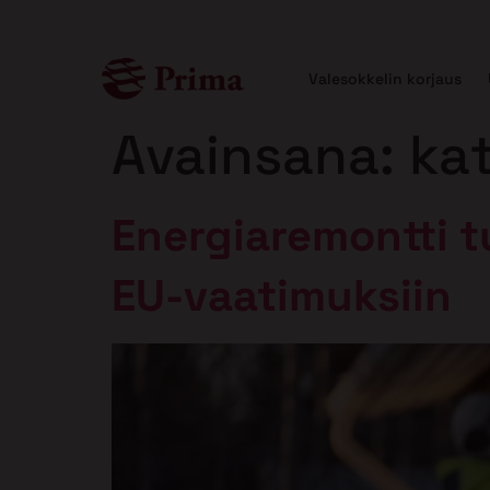
Valesokkelin korjaus
Avainsana:
ka
Energiaremontti t
EU-vaatimuksiin