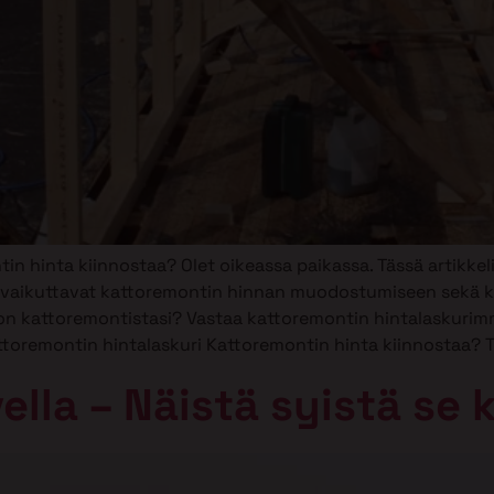
ntin hinta kiinnostaa? Olet oikeassa paikassa. Tässä arti
t vaikuttavat kattoremontin hinnan muodostumiseen sekä k
n kattoremontistasi? Vastaa kattoremontin hintalaskurimm
toremontin hintalaskuri Kattoremontin hinta kiinnostaa? Tä
ella – Näistä syistä se