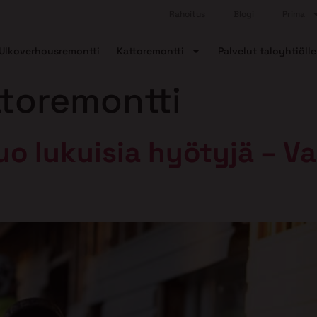
Rahoitus
Blogi
Prima
Ulkoverhousremontti
Kattoremontti
Palvelut taloyhtiölle
ttoremontti
uo lukuisia hyötyjä – V