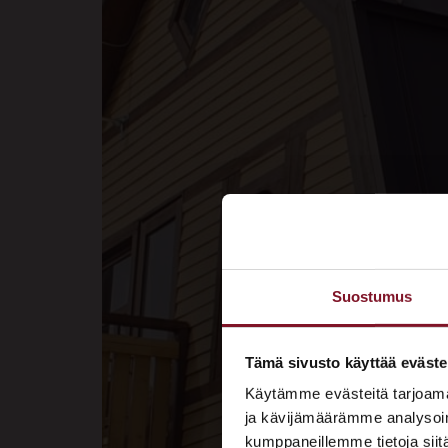
Suostumus
Tämä sivusto käyttää eväste
Käytämme evästeitä tarjoama
ja kävijämäärämme analysoim
kumppaneillemme tietoja siitä