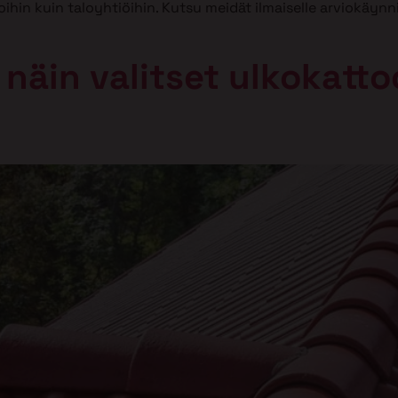
in kuin taloyhtiöihin. Kutsu meidät ilmaiselle arviokäynnill
 näin valitset ulkokatt