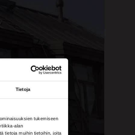
Tietoja
 ominaisuuksien tukemiseen
tiikka-alan
ietoja muihin tietoihin, joita