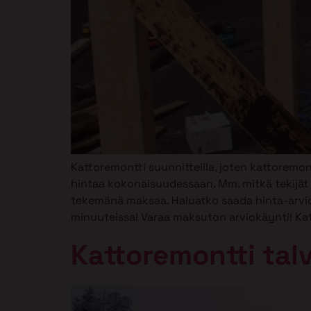
Kattoremontti suunnitteilla, joten kattoremo
hintaa kokonaisuudessaan. Mm. mitkä tekijä
tekemänä maksaa. Haluatko saada hinta-arvio
minuuteissa! Varaa maksuton arviokäynti! Kat
Kattoremontti talv