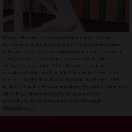
Oletko ulkoverhousta suunnittelemassa? Tämän
kertaisessa artikkelissamme käsittelemme ulkoseiniä
(ulkoverhous). Monesti todetaan, että katto kruunaa
talon, mutta ulkoverhous on monesti kattoakin
näkyvämpi osa taloa. Mitä ulkoverhous sitten
tarkoittaa? Joku saattaa käsittää sen kuorena talon
rungon ympärillä, mutta me Primalla tiedämme, että
kyse on tässäkin kokonaisuudesta (tekninen toimivuus,
ulkonäkö, viimeistelty työ). Varaa maksuton
arviokäynti! Ulkoverhousremontin hintalaskuri
Haluaisitko […]