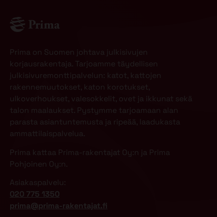
Prima on Suomen johtava julkisivujen
korjausrakentaja. Tarjoamme täydellisen
julkisivuremonttipalvelun: katot, kattojen
rakennemuutokset, katon korotukset,
ulkoverhoukset, valesokkelit, ovet ja ikkunat sekä
talon maalaukset. Pystymme tarjoamaan alan
parasta asiantuntemusta ja ripeää, laadukasta
ammattilaispalvelua.
Prima kattaa Prima-rakentajat Oy:n ja Prima
Pohjoinen Oy:n.
Asiakaspalvelu:
020 775 1350
prima@prima-rakentajat.fi