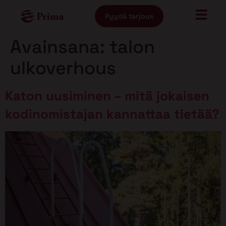
Pyydä tarjous
Avainsana:
talon
ulkoverhous
Katon uusiminen – mitä jokaisen
kodinomistajan kannattaa tietää?