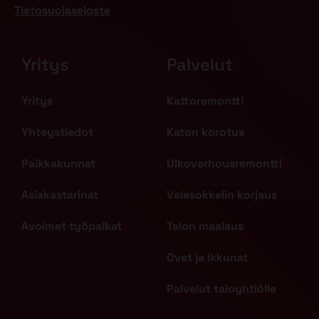
Tietosuojaseloste
Yritys
Palvelut
Yritys
Kattoremontti
Yhteystiedot
Katon korotus
Paikkakunnat
Ulkoverhousremontti
Asiakastarinat
Valesokkelin korjaus
Avoimet työpaikat
Talon maalaus
Ovet ja ikkunat
Palvelut taloyhtiölle