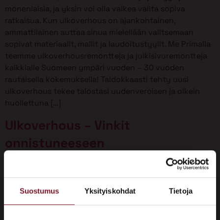
monenlaisia, ja yksin voi olla vaikea valita sopiva
ratkaisua. Kun ulkoverhous on ajankohtainen,
ammattilainen auttaa sinua mielellään valitsemaan
sopivat materiaalit, mallit ja laudoitustyylit. Me Primalla
teemme ulkoverhousremontteja ja julkisivuremontteja
kaikkialle Suomeen ympäri vuoden – 30 vuoden
rautaisella kokemuksella! Taidokkaasti tehty uusi
ulkoverhous tekee talostasi uudenveroisen ja oikein
huollettuna […]
Ulkoverhous – Vinkit
onnistuneeseen
ulkoverhousremonttiin
Suostumus
Yksityiskohdat
Tietoja