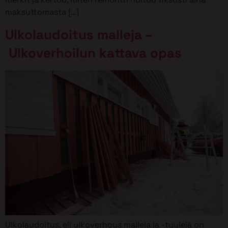
maksuttomasta […]
Ulkolaudoitus malleja –
Ulkoverhoilun kattava opas
Ulkolaudoitus, eli ulkoverhous malleja ja -tyylejä on