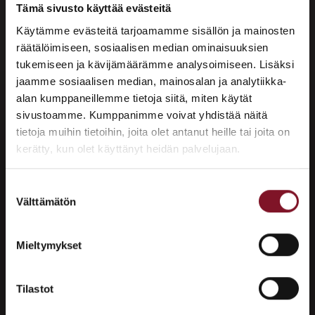
Tämä sivusto käyttää evästeitä
Käytämme evästeitä tarjoamamme sisällön ja mainosten
räätälöimiseen, sosiaalisen median ominaisuuksien
tukemiseen ja kävijämäärämme analysoimiseen. Lisäksi
jaamme sosiaalisen median, mainosalan ja analytiikka-
alan kumppaneillemme tietoja siitä, miten käytät
sivustoamme. Kumppanimme voivat yhdistää näitä
×
tietoja muihin tietoihin, joita olet antanut heille tai joita on
ASUNTOMESSUT 2026 · LEMPÄÄLÄ
kerätty, kun olet käyttänyt heidän palvelujaan.
Ulkoverhous on yksi merkittävimmistä tekijöistä talosi
Prima on mukana
ulkoasuun, toimivuuteen ja energiatehokkuuteen.
Ulkoverhoukseen käytetään eri tyylejä ja paneeleita,
Asuntomessuilla!
Suostumuksen
Välttämätön
eikä niiden valitseminen välttämättä ole maallikolle
valinta
Tutustu palveluihimme esittelypisteellämme
helppo päätös. Ammattilainen osaa suunnitella ja
Lempäälän Asuntomessuilla 10.7.–9.8.2026.
toteuttaa ulkoverhouksen tarpeidesi ja toiveidesi
Mieltymykset
mukaan. Lue kattava oppaamme ulkoverhouksesta, ja
suunnittele ulkoverhousremontti tulevalle talvelle.
Ota yhteyttä
Käytä kätevää ulkoverhousremontin hintalaskuria ja
Tilastot
katso, mitä ulkoverhousremontti maksaa sinun taloosi.