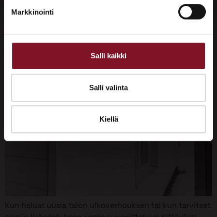
Varaa […]
Markkinointi
Talon ulkoverhousmalleja – Miten
valita ulkoverhousmalli taloon?
Salli kaikki
Salli valinta
Kiellä
Kun haluat uusia talon ulkoverhouksen tai kun tarvitset
seiniin lisäeristyksen, varaa suunnitteluun riittävästi