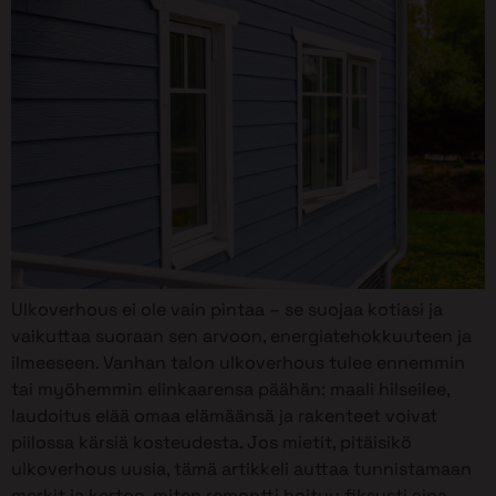
Ulkoverhous ei ole vain pintaa – se suojaa kotiasi ja
vaikuttaa suoraan sen arvoon, energiatehokkuuteen ja
ilmeeseen. Vanhan talon ulkoverhous tulee ennemmin
tai myöhemmin elinkaarensa päähän: maali hilseilee,
laudoitus elää omaa elämäänsä ja rakenteet voivat
piilossa kärsiä kosteudesta. Jos mietit, pitäisikö
ulkoverhous uusia, tämä artikkeli auttaa tunnistamaan
merkit ja kertoo, miten remontti hoituu fiksusti aina