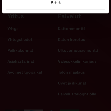
Kiellä
Yritys
Palvelut
Yritys
Kattoremontti
Yhteystiedot
Katon korotus
Paikkakunnat
Ulkoverhousremontti
Asiakastarinat
Valesokkelin korjaus
Avoimet työpaikat
Talon maalaus
Ovet ja ikkunat
Palvelut taloyhtiölle