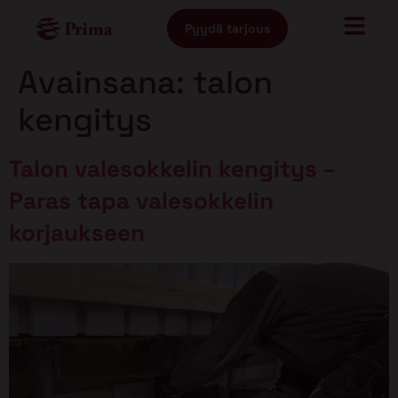
Pyydä tarjous
Avainsana:
talon
kengitys
Talon valesokkelin kengitys –
Paras tapa valesokkelin
korjaukseen