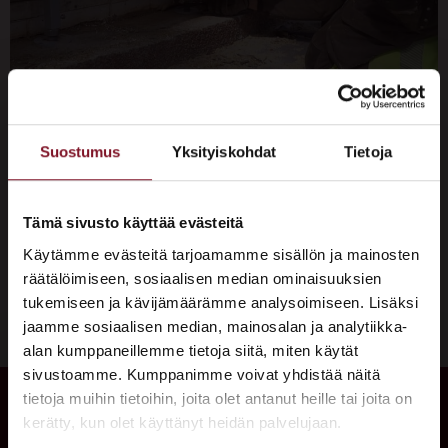
Mitä talon kengitys eli valesokkelin kengitys tarkoittaa?
Suostumus
Yksityiskohdat
Tietoja
Miksi se on hyvä ratkaisu valesokkelin korjaamiseen?
Miten valesokkelin kengitys tehdään? Mitä talon
valesokkelin kengitys maksaa? Jos etsit vastauksia mm.
Tämä sivusto käyttää evästeitä
näihin kysymyksiin, niin kannattaa lukea tämä artikkeli.
Käytämme evästeitä tarjoamamme sisällön ja mainosten
Varaa maksuton arviokäynti! Miksi valesokkeli vaatii
räätälöimiseen, sosiaalisen median ominaisuuksien
korjausta ja kannattaako valesokkeli korjata? Suomessa
tukemiseen ja kävijämäärämme analysoimiseen. Lisäksi
rakennettiin taloihin (pääasiassa omakotitaloihin ja
jaamme sosiaalisen median, mainosalan ja analytiikka-
rivitaloihin) valesokkeleita 1960-luvulta 1990-luvun […]
alan kumppaneillemme tietoja siitä, miten käytät
sivustoamme. Kumppanimme voivat yhdistää näitä
×
tietoja muihin tietoihin, joita olet antanut heille tai joita on
ASUNTOMESSUT 2026 · LEMPÄÄLÄ
kerätty, kun olet käyttänyt heidän palvelujaan.