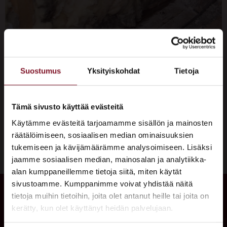
Valesokkeli + haju. Jos etsit vastausta tähän sanapariin,
Suostumus
Yksityiskohdat
Tietoja
niin olet oikeassa paikassa. Tässä artikkelissa kerromme,
mitä “valesokkeli haju” käytännössä tarkoittaa, mistä se
johtuu sekä neuvomme, miten kannattaa toimia, jos
Tämä sivusto käyttää evästeitä
havaitset epäilyttäviä hajuja valesokkelitalossa. Varaa
Käytämme evästeitä tarjoamamme sisällön ja mainosten
maksuton arviokäynti! Mikä valesokkeli on ja milloin
räätälöimiseen, sosiaalisen median ominaisuuksien
valesokkelitaloja rakennettiin? Asutko talossa, joka on
tukemiseen ja kävijämäärämme analysoimiseen. Lisäksi
rakennettu 1960-1990-luvuilla? Tuona ajanjaksona
jaamme sosiaalisen median, mainosalan ja analytiikka-
(erityisesti 1970-1980-luvuilla) rakennettiin paljon […]
alan kumppaneillemme tietoja siitä, miten käytät
sivustoamme. Kumppanimme voivat yhdistää näitä
×
tietoja muihin tietoihin, joita olet antanut heille tai joita on
ASUNTOMESSUT 2026 · LEMPÄÄLÄ
kerätty, kun olet käyttänyt heidän palvelujaan.
Prima on mukana