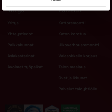
Yritys
Palvelut
Yritys
Kattoremontti
Yhteystiedot
Katon korotus
Paikkakunnat
Ulkoverhousremontti
Asiakastarinat
Valesokkelin korjaus
Avoimet työpaikat
Talon maalaus
Ovet ja ikkunat
Palvelut taloyhtiölle