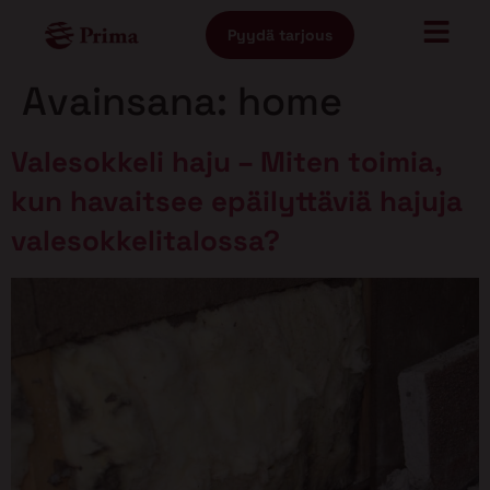
Pyydä tarjous
Avainsana:
home
Valesokkeli haju – Miten toimia,
kun havaitsee epäilyttäviä hajuja
valesokkelitalossa?