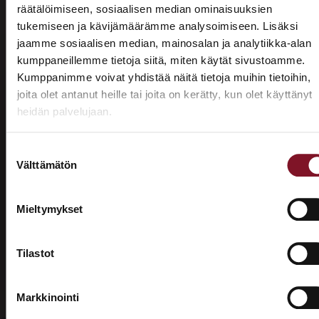
räätälöimiseen, sosiaalisen median ominaisuuksien
tukemiseen ja kävijämäärämme analysoimiseen. Lisäksi
jaamme sosiaalisen median, mainosalan ja analytiikka-alan
kumppaneillemme tietoja siitä, miten käytät sivustoamme.
Kumppanimme voivat yhdistää näitä tietoja muihin tietoihin,
×
joita olet antanut heille tai joita on kerätty, kun olet käyttänyt
ASUNTOMESSUT 2026 · LEMPÄÄLÄ
heidän palvelujaan.
Prima on mukana
Asuntomessuilla!
Suostumuksen
Välttämätön
valinta
Tutustu palveluihimme esittelypisteellämme
Lempäälän Asuntomessuilla 10.7.–9.8.2026.
Mieltymykset
Ota yhteyttä
Tilastot
Markkinointi