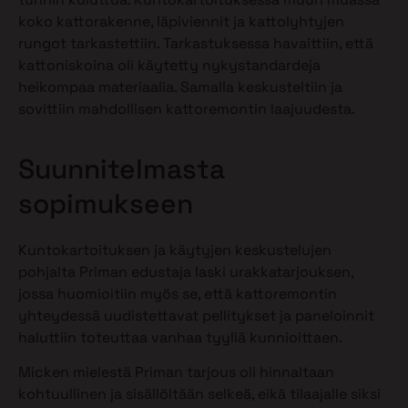
koko kattorakenne, läpiviennit ja kattolyhtyjen
rungot tarkastettiin. Tarkastuksessa havaittiin, että
kattoniskoina oli käytetty nykystandardeja
heikompaa materiaalia. Samalla keskusteltiin ja
sovittiin mahdollisen kattoremontin laajuudesta.
Suunnitelmasta
sopimukseen
Kuntokartoituksen ja käytyjen keskustelujen
pohjalta Priman edustaja laski urakkatarjouksen,
jossa huomioitiin myös se, että kattoremontin
yhteydessä uudistettavat pellitykset ja paneloinnit
haluttiin toteuttaa vanhaa tyyliä kunnioittaen.
Micken mielestä Priman tarjous oli hinnaltaan
kohtuullinen ja sisällöltään selkeä, eikä tilaajalle siksi