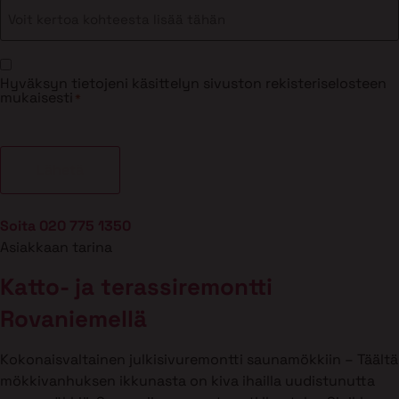
Suostumus
Hyväksyn tietojeni käsittelyn sivuston rekisteriselosteen
*
mukaisesti
*
Soita 020 775 1350
Asiakkaan tarina
Katto- ja terassiremontti
Rovaniemellä
Kokonaisvaltainen julkisivuremontti saunamökkiin – Täältä
mökkivanhuksen ikkunasta on kiva ihailla uudistunutta