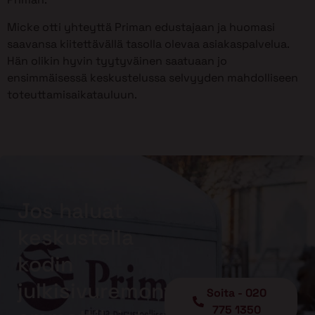
Micke otti yhteyttä Priman edustajaan ja huomasi
saavansa kiitettävällä tasolla olevaa asiakaspalvelua.
Hän olikin hyvin tyytyväinen saatuaan jo
ensimmäisessä keskustelussa selvyyden mahdolliseen
toteuttamisaikatauluun.
Jos haluat
keskustella
kodin
julkisivuremonteista
Soita - 020
775 1350