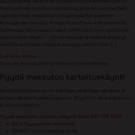
saunamökkiä. Se on niin nuorentunut! Ihastelee Sinikka
Fest juuri remontoitua saunaansa, joka on vuonna 1982
valmistuneen kesämökin pihapiirissä Rovaniemen
Norvajärven rannalla. Priman toteuttama kattoremontti,
lasiterassi, ulkomaalaus sekä uudet ulko-ovet uudistivat
saunamökin täysin. – Olin jo edellisenä kesänä pistänyt
merkille puutteita mökin kunnossa, kertoo Fest. […]
Lue koko tarina →
Suomen monipuolisin ja kokenein remonttiliike
Pyydä maksuton kartoituskäynti
Ammattilaisemme arvioi kohteen, ehdottaa ratkaisut ja
antaa selkeän kustannusarvion. Käynti on aina maksuton
ja sitoumukseton.
Pyydä maksuton kartoituskäynti
Soita 020 775 1350
99 %
Tyytyväiset asiakkaat
34 642+
Kunnostettua kotia