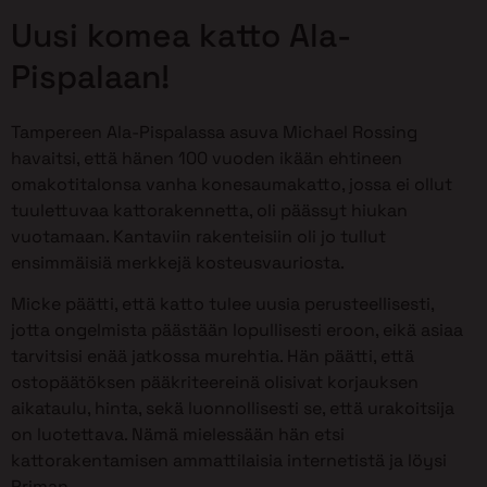
Uusi komea katto Ala-
Pispalaan!
Tampereen Ala-Pispalassa asuva Michael Rossing
havaitsi, että hänen 100 vuoden ikään ehtineen
omakotitalonsa vanha konesaumakatto, jossa ei ollut
tuulettuvaa kattorakennetta, oli päässyt hiukan
vuotamaan. Kantaviin rakenteisiin oli jo tullut
ensimmäisiä merkkejä kosteusvauriosta.
Micke päätti, että katto tulee uusia perusteellisesti,
jotta ongelmista päästään lopullisesti eroon, eikä asiaa
tarvitsisi enää jatkossa murehtia. Hän päätti, että
ostopäätöksen pääkriteereinä olisivat korjauksen
aikataulu, hinta, sekä luonnollisesti se, että urakoitsija
on luotettava. Nämä mielessään hän etsi
kattorakentamisen ammattilaisia internetistä ja löysi
Priman.