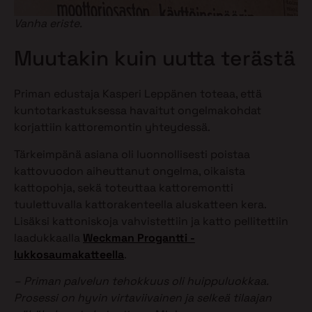
Vanha eriste.
Muutakin kuin uutta terästä
Priman edustaja Kasperi Leppänen toteaa, että
kuntotarkastuksessa havaitut ongelmakohdat
korjattiin kattoremontin yhteydessä.
Tärkeimpänä asiana oli luonnollisesti poistaa
kattovuodon aiheuttanut ongelma, oikaista
kattopohja, sekä toteuttaa kattoremontti
tuulettuvalla kattorakenteella aluskatteen kera.
Lisäksi kattoniskoja vahvistettiin ja katto pellitettiin
laadukkaalla
Weckman Progantti -
lukkosaumakatteella
.
– Priman palvelun tehokkuus oli huippuluokkaa.
Prosessi on hyvin virtaviivainen ja selkeä tilaajan