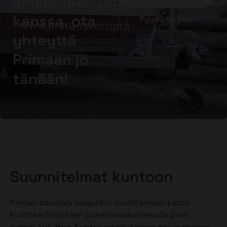
ammattilaisten
kanssa, ota
Pyydä tarjous
yhteyttä
Primaan jo
tänään!
Suunnitelmat kuntoon
Priman edustaja saapuikin suorittamaan katon
kuntokartoituksen puhelinkeskustelusta parin
tunnin kuluttua. Kuntokartoituksessa muun muassa