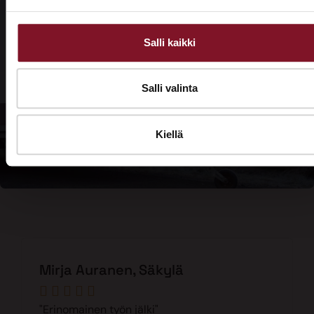
Salli kaikki
Elämäsi
Soita - 020
helpoin
775 1350
Salli valinta
remontti –
Tarjouspyyntölomake
kysy lisää!
Kiellä
Mirja Auranen, Säkylä





"Erinomainen työn jälki"