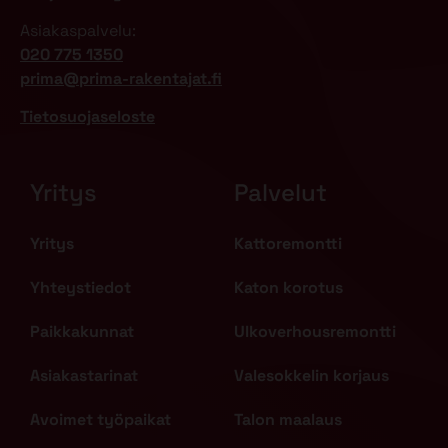
Asiakaspalvelu:
020 775 1350
prima@prima-rakentajat.fi
Tietosuojaseloste
Yritys
Palvelut
Yritys
Kattoremontti
Yhteystiedot
Katon korotus
Paikkakunnat
Ulkoverhousremontti
Asiakastarinat
Valesokkelin korjaus
Avoimet työpaikat
Talon maalaus