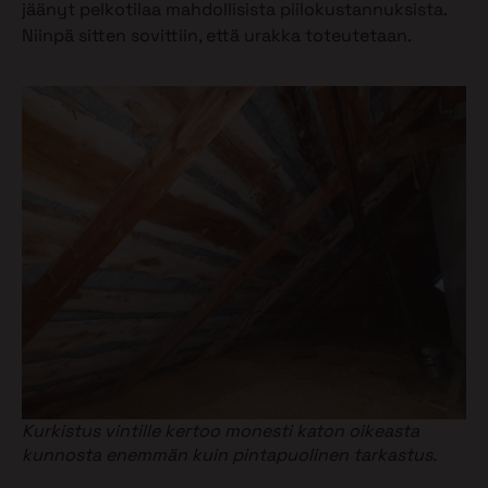
jäänyt pelkotilaa mahdollisista piilokustannuksista.
Niinpä sitten sovittiin, että urakka toteutetaan.
Kurkistus vintille kertoo monesti katon oikeasta
kunnosta enemmän kuin pintapuolinen tarkastus.