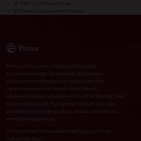
13 038+
Uusittua kattoa
100
Alan huippuammattilaista
Prima on Suomen johtava julkisivujen
korjausrakentaja. Tarjoamme täydellisen
julkisivuremonttipalvelun: katot, kattojen
rakennemuutokset, katon korotukset,
ulkoverhoukset, valesokkelit, ovet ja ikkunat sekä
talon maalaukset. Pystymme tarjoamaan alan
parasta asiantuntemusta ja ripeää, laadukasta
ammattilaispalvelua.
Prima kattaa Prima-rakentajat Oy:n ja Prima
Pohjoinen Oy:n.