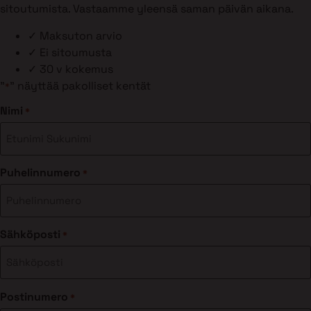
sitoutumista. Vastaamme yleensä saman päivän aikana.
✓
Maksuton arvio
✓
Ei sitoumusta
✓
30 v kokemus
"
" näyttää pakolliset kentät
*
Nimi
*
Puhelinnumero
*
Sähköposti
*
Postinumero
*